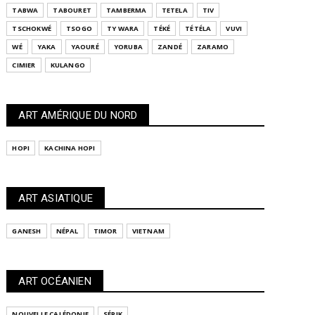
TABWA
TABOURET
TAMBERMA
TETELA
TIV
TSCHOKWÉ
TSOGO
TY WARA
TÉKÉ
TÉTÉLA
VUVI
WÉ
YAKA
YAOURÉ
YORUBA
ZANDÉ
ZARAMO
CIMIER
KULANGO
ART AMÉRIQUE DU NORD
HOPI
KACHINA HOPI
ART ASIATIQUE
GANESH
NÉPAL
TIMOR
VIETNAM
ART OCÉANIEN
NOUVELLE CALÉDONIE
SÉPIK