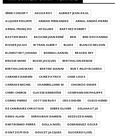
9ÈME CONCEPT
ADZAK ROY
ALBINET JEAN-PAUL
ALQUIER PHILIPPE
ARMAN FERNANDEZ
ARNAL ANDRÉ-PIERRE
ARNAL FRANÇOIS
APOLLINE
BARTHEZ ROBERT
BASTIER MARC
BAZAINE JEAN RENÉ
BEN
BEN DOV HANNA
BISSIER JULIUS
BITRAN ALBERT
BLADE
BLANCO NELSON
BLOMSTEDT JUHANA
BONNAL DANIEL
BRACKO REY
BRUSSE MARK
BUSSE JACQUES
BERTHALON DENISE
BERTHALON MARC
BERTINI GIANNI
BURT-RILEY RICARDO
CABANES DAMIEN
CAIRE PATRICE
CANE LOUIS
CARRADE MICHEL
CHAMBELLAND M.
CHAMIZO DIDIER
CHERI-CHERIN
CLAISSE GENEVIÈVE
COMPAGNON PHILIPPE
CORNU PIERRE
COTTON RUDY
CROS DIDIER
CUECO HENRI
DE CAMBIAIRE CHRISTIAN
DEBRE OLIVIER
DELAHAUT JO
DENIS ALAIN
DEROUBAIX DAMIEN
DEZEUZE DANIEL
DMITRIENKO PIERRE
DOLLA NOËL
DOMINGUEZ OSCAR
DONTZOFF DID
DOUCET JACQUES
DUCORROY JOËL