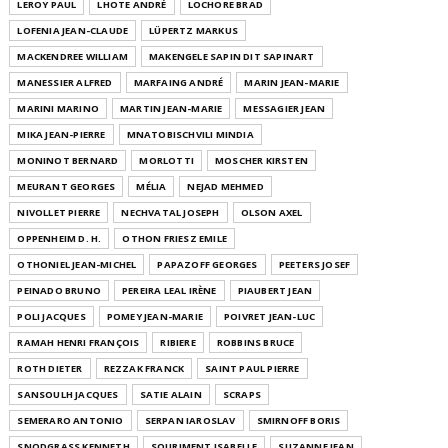
LEROY PAUL
LHOTE ANDRÉ
LOCHORE BRAD
LOFENIA JEAN-CLAUDE
LÜPERTZ MARKUS
MACKENDREE WILLIAM
MAKENGELE SAPIN DIT SAPINART
MANESSIER ALFRED
MARFAING ANDRÉ
MARIN JEAN-MARIE
MARINI MARINO
MARTIN JEAN-MARIE
MESSAGIER JEAN
MIKA JEAN-PIERRE
MNATOBISCHVILI MINDIA
MONINOT BERNARD
MORLOTTI
MOSCHER KIRSTEN
MEURANT GEORGES
MÉLIA
NEJAD MEHMED
NIVOLLET PIERRE
NECHVATAL JOSEPH
OLSON AXEL
OPPENHEIM D. H.
OTHON FRIESZ EMILE
OTHONIEL JEAN-MICHEL
PAPAZOFF GEORGES
PEETERS JOSEF
PEINADO BRUNO
PEREIRA LEAL IRÈNE
PIAUBERT JEAN
POLI JACQUES
POMEY JEAN-MARIE
POIVRET JEAN-LUC
RAMAH HENRI FRANÇOIS
RIBIERE
ROBBINS BRUCE
ROTH DIETER
REZZAK FRANCK
SAINT PAUL PIERRE
SANSOULH JACQUES
SATIE ALAIN
SCRAPS
SEMERARO ANTONIO
SERPAN IAROSLAV
SMIRNOFF BORIS
SNODGRASS KENNETH
SOURIMENT ISABELLE
SUZANNE JEAN