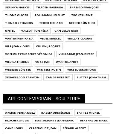
SÉRINYA NARCIS
THADEN BARBARA
THANGO FRANÇOIS
THOME OLIVIER
TOLLMANN HELMUT
TRÖKES HEINZ
TSINGOS THANOS
TEXIER RICHARD
UECKER GÜNTHER
UNTEL
VALLOTTON FÉLIX
VAN VELDE GEER
VARTIAINEN KATJA
VEDEL MARCEL
VIALLAT CLAUDE
VILA JEAN-LOUIS
VILLON JACQUES
VON MUTZENBECHER VÉRONICA
VUILLAUME JEAN-PIERRE
VIEU CATHERINE
VOSS JAN
WARHOL ANDY
WESELER GÜNTER
WINTERS ROBIN
WIRBEL VÉRONIQUE
XENAKIS CONSTANTIN
ZANGS HERBERT
ZUTTER JONATHAN
ART CONTEMPORAIN - SCULPTURE
ARMAN FERNANDEZ
BASSERODE JÉROME
BATTLE MICHEL
BLOCHER SYLVIE
BUSTAMANTE JEAN-MARC
BERTHALON MARC
CANE LOUIS
CLAREBOUDT JEAN
FÉRAUD ALBERT