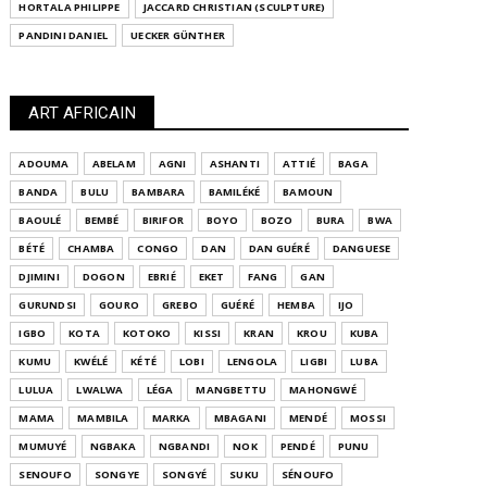
HORTALA PHILIPPE
JACCARD CHRISTIAN (SCULPTURE)
PANDINI DANIEL
UECKER GÜNTHER
ART AFRICAIN
ADOUMA
ABELAM
AGNI
ASHANTI
ATTIÉ
BAGA
BANDA
BULU
BAMBARA
BAMILÉKÉ
BAMOUN
BAOULÉ
BEMBÉ
BIRIFOR
BOYO
BOZO
BURA
BWA
BÉTÉ
CHAMBA
CONGO
DAN
DAN GUÉRÉ
DANGUESE
DJIMINI
DOGON
EBRIÉ
EKET
FANG
GAN
GURUNDSI
GOURO
GREBO
GUÉRÉ
HEMBA
IJO
IGBO
KOTA
KOTOKO
KISSI
KRAN
KROU
KUBA
KUMU
KWÉLÉ
KÉTÉ
LOBI
LENGOLA
LIGBI
LUBA
LULUA
LWALWA
LÉGA
MANGBETTU
MAHONGWÉ
MAMA
MAMBILA
MARKA
MBAGANI
MENDÉ
MOSSI
MUMUYÉ
NGBAKA
NGBANDI
NOK
PENDÉ
PUNU
SENOUFO
SONGYE
SONGYÉ
SUKU
SÉNOUFO