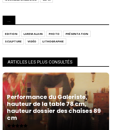
...
EDITION
LAREM ALAIN
PHOTO
PRÉSENTATION
SCULPTURE
VIDÉO
LITHOGRAPHIE
ARTICLES LES PLUS CONSULTÉS
Performance du Galeriste,
hauteur de la table 78 cm,
hauteur dossier des chaises 89
cm