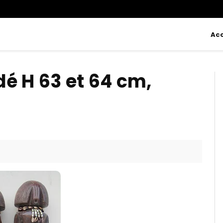
Acc
é H 63 et 64 cm,