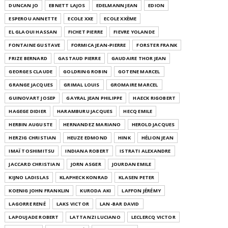
DUNCAN JO
EBNETT LAJOS
EDELMANN JEAN
EDION
ESPEROU ANNETTE
ECOLE XXE
ECOLE XXÈME
EL GLAOUI HASSAN
FICHET PIERRE
FIEVRE YOLANDE
FONTAINE GUSTAVE
FORMICA JEAN-PIERRE
FORSTER FRANK
FRIZE BERNARD
GASTAUD PIERRE
GAUDAIRE THOR JEAN
GEORGES CLAUDE
GOLDRING ROBIN
GOTENE MARCEL
GRANGE JACQUES
GRIMAL LOUIS
GROMAIRE MARCEL
GUINOVART JOSEP
GAYRAL JEAN PHILIPPE
HAECK RIGOBERT
HAGEGE DIDIER
HARAMBURU JACQUES
HECQ EMILE
HERBIN AUGUSTE
HERNANDEZ MARIANO
HEROLD JACQUES
HERZIG CHRISTIAN
HEUZE EDMOND
HINK
HÉLION JEAN
IMAÏ TOSHIMITSU
INDIANA ROBERT
ISTRATI ALEXANDRE
JACCARD CHRISTIAN
JORN ASGER
JOURDAN EMILE
KIJNO LADISLAS
KLAPHECK KONRAD
KLASEN PETER
KOENIG JOHN FRANKLIN
KURODA AKI
LAFFON JÉRÉMY
LAGORRE RENÉ
LAKS VICTOR
LAN-BAR DAVID
LAPOUJADE ROBERT
LATTANZI LUCIANO
LECLERCQ VICTOR