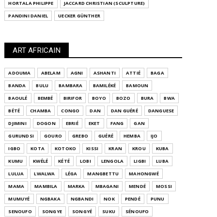
HORTALA PHILIPPE
JACCARD CHRISTIAN (SCULPTURE)
PANDINI DANIEL
UECKER GÜNTHER
ART AFRICAIN
ADOUMA
ABELAM
AGNI
ASHANTI
ATTIÉ
BAGA
BANDA
BULU
BAMBARA
BAMILÉKÉ
BAMOUN
BAOULÉ
BEMBÉ
BIRIFOR
BOYO
BOZO
BURA
BWA
BÉTÉ
CHAMBA
CONGO
DAN
DAN GUÉRÉ
DANGUESE
DJIMINI
DOGON
EBRIÉ
EKET
FANG
GAN
GURUNDSI
GOURO
GREBO
GUÉRÉ
HEMBA
IJO
IGBO
KOTA
KOTOKO
KISSI
KRAN
KROU
KUBA
KUMU
KWÉLÉ
KÉTÉ
LOBI
LENGOLA
LIGBI
LUBA
LULUA
LWALWA
LÉGA
MANGBETTU
MAHONGWÉ
MAMA
MAMBILA
MARKA
MBAGANI
MENDÉ
MOSSI
MUMUYÉ
NGBAKA
NGBANDI
NOK
PENDÉ
PUNU
SENOUFO
SONGYE
SONGYÉ
SUKU
SÉNOUFO