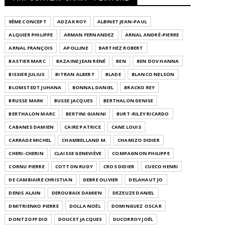
9ÈME CONCEPT
ADZAK ROY
ALBINET JEAN-PAUL
ALQUIER PHILIPPE
ARMAN FERNANDEZ
ARNAL ANDRÉ-PIERRE
ARNAL FRANÇOIS
APOLLINE
BARTHEZ ROBERT
BASTIER MARC
BAZAINE JEAN RENÉ
BEN
BEN DOV HANNA
BISSIER JULIUS
BITRAN ALBERT
BLADE
BLANCO NELSON
BLOMSTEDT JUHANA
BONNAL DANIEL
BRACKO REY
BRUSSE MARK
BUSSE JACQUES
BERTHALON DENISE
BERTHALON MARC
BERTINI GIANNI
BURT-RILEY RICARDO
CABANES DAMIEN
CAIRE PATRICE
CANE LOUIS
CARRADE MICHEL
CHAMBELLAND M.
CHAMIZO DIDIER
CHERI-CHERIN
CLAISSE GENEVIÈVE
COMPAGNON PHILIPPE
CORNU PIERRE
COTTON RUDY
CROS DIDIER
CUECO HENRI
DE CAMBIAIRE CHRISTIAN
DEBRE OLIVIER
DELAHAUT JO
DENIS ALAIN
DEROUBAIX DAMIEN
DEZEUZE DANIEL
DMITRIENKO PIERRE
DOLLA NOËL
DOMINGUEZ OSCAR
DONTZOFF DID
DOUCET JACQUES
DUCORROY JOËL