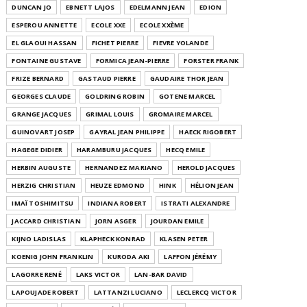
DUNCAN JO
EBNETT LAJOS
EDELMANN JEAN
EDION
ESPEROU ANNETTE
ECOLE XXE
ECOLE XXÈME
EL GLAOUI HASSAN
FICHET PIERRE
FIEVRE YOLANDE
FONTAINE GUSTAVE
FORMICA JEAN-PIERRE
FORSTER FRANK
FRIZE BERNARD
GASTAUD PIERRE
GAUDAIRE THOR JEAN
GEORGES CLAUDE
GOLDRING ROBIN
GOTENE MARCEL
GRANGE JACQUES
GRIMAL LOUIS
GROMAIRE MARCEL
GUINOVART JOSEP
GAYRAL JEAN PHILIPPE
HAECK RIGOBERT
HAGEGE DIDIER
HARAMBURU JACQUES
HECQ EMILE
HERBIN AUGUSTE
HERNANDEZ MARIANO
HEROLD JACQUES
HERZIG CHRISTIAN
HEUZE EDMOND
HINK
HÉLION JEAN
IMAÏ TOSHIMITSU
INDIANA ROBERT
ISTRATI ALEXANDRE
JACCARD CHRISTIAN
JORN ASGER
JOURDAN EMILE
KIJNO LADISLAS
KLAPHECK KONRAD
KLASEN PETER
KOENIG JOHN FRANKLIN
KURODA AKI
LAFFON JÉRÉMY
LAGORRE RENÉ
LAKS VICTOR
LAN-BAR DAVID
LAPOUJADE ROBERT
LATTANZI LUCIANO
LECLERCQ VICTOR