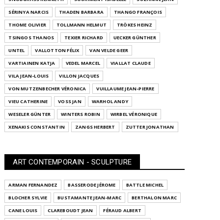
SÉRINYA NARCIS
THADEN BARBARA
THANGO FRANÇOIS
THOME OLIVIER
TOLLMANN HELMUT
TRÖKES HEINZ
TSINGOS THANOS
TEXIER RICHARD
UECKER GÜNTHER
UNTEL
VALLOTTON FÉLIX
VAN VELDE GEER
VARTIAINEN KATJA
VEDEL MARCEL
VIALLAT CLAUDE
VILA JEAN-LOUIS
VILLON JACQUES
VON MUTZENBECHER VÉRONICA
VUILLAUME JEAN-PIERRE
VIEU CATHERINE
VOSS JAN
WARHOL ANDY
WESELER GÜNTER
WINTERS ROBIN
WIRBEL VÉRONIQUE
XENAKIS CONSTANTIN
ZANGS HERBERT
ZUTTER JONATHAN
ART CONTEMPORAIN - SCULPTURE
ARMAN FERNANDEZ
BASSERODE JÉROME
BATTLE MICHEL
BLOCHER SYLVIE
BUSTAMANTE JEAN-MARC
BERTHALON MARC
CANE LOUIS
CLAREBOUDT JEAN
FÉRAUD ALBERT