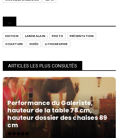
...
EDITION
LAREM ALAIN
PHOTO
PRÉSENTATION
SCULPTURE
VIDÉO
LITHOGRAPHIE
ARTICLES LES PLUS CONSULTÉS
Performance du Galeriste,
hauteur de la table 78 cm,
hauteur dossier des chaises 89
cm