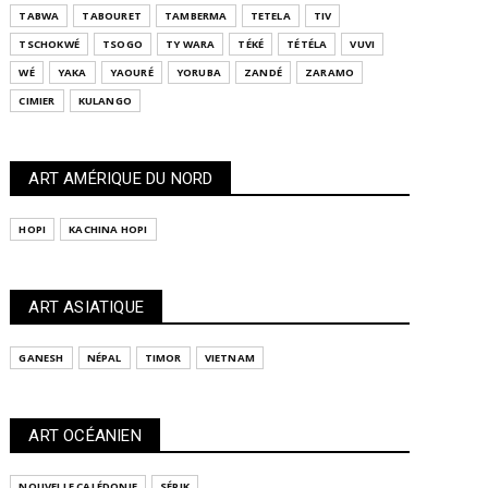
TABWA
TABOURET
TAMBERMA
TETELA
TIV
TSCHOKWÉ
TSOGO
TY WARA
TÉKÉ
TÉTÉLA
VUVI
WÉ
YAKA
YAOURÉ
YORUBA
ZANDÉ
ZARAMO
CIMIER
KULANGO
ART AMÉRIQUE DU NORD
HOPI
KACHINA HOPI
ART ASIATIQUE
GANESH
NÉPAL
TIMOR
VIETNAM
ART OCÉANIEN
NOUVELLE CALÉDONIE
SÉPIK