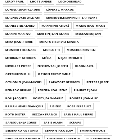
LEROY PAUL
LHOTE ANDRÉ
LOCHORE BRAD
LOFENIA JEAN-CLAUDE
LÜPERTZ MARKUS
MACKENDREE WILLIAM
MAKENGELE SAPIN DIT SAPINART
MANESSIER ALFRED
MARFAING ANDRÉ
MARIN JEAN-MARIE
MARINI MARINO
MARTIN JEAN-MARIE
MESSAGIER JEAN
MIKA JEAN-PIERRE
MNATOBISCHVILI MINDIA
MONINOT BERNARD
MORLOTTI
MOSCHER KIRSTEN
MEURANT GEORGES
MÉLIA
NEJAD MEHMED
NIVOLLET PIERRE
NECHVATAL JOSEPH
OLSON AXEL
OPPENHEIM D. H.
OTHON FRIESZ EMILE
OTHONIEL JEAN-MICHEL
PAPAZOFF GEORGES
PEETERS JOSEF
PEINADO BRUNO
PEREIRA LEAL IRÈNE
PIAUBERT JEAN
POLI JACQUES
POMEY JEAN-MARIE
POIVRET JEAN-LUC
RAMAH HENRI FRANÇOIS
RIBIERE
ROBBINS BRUCE
ROTH DIETER
REZZAK FRANCK
SAINT PAUL PIERRE
SANSOULH JACQUES
SATIE ALAIN
SCRAPS
SEMERARO ANTONIO
SERPAN IAROSLAV
SMIRNOFF BORIS
SNODGRASS KENNETH
SOURIMENT ISABELLE
SUZANNE JEAN