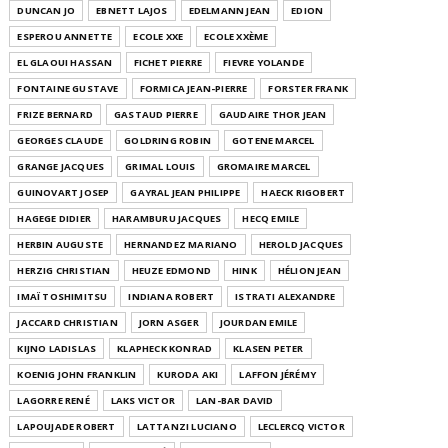
DUNCAN JO
EBNETT LAJOS
EDELMANN JEAN
EDION
ESPEROU ANNETTE
ECOLE XXE
ECOLE XXÈME
EL GLAOUI HASSAN
FICHET PIERRE
FIEVRE YOLANDE
FONTAINE GUSTAVE
FORMICA JEAN-PIERRE
FORSTER FRANK
FRIZE BERNARD
GASTAUD PIERRE
GAUDAIRE THOR JEAN
GEORGES CLAUDE
GOLDRING ROBIN
GOTENE MARCEL
GRANGE JACQUES
GRIMAL LOUIS
GROMAIRE MARCEL
GUINOVART JOSEP
GAYRAL JEAN PHILIPPE
HAECK RIGOBERT
HAGEGE DIDIER
HARAMBURU JACQUES
HECQ EMILE
HERBIN AUGUSTE
HERNANDEZ MARIANO
HEROLD JACQUES
HERZIG CHRISTIAN
HEUZE EDMOND
HINK
HÉLION JEAN
IMAÏ TOSHIMITSU
INDIANA ROBERT
ISTRATI ALEXANDRE
JACCARD CHRISTIAN
JORN ASGER
JOURDAN EMILE
KIJNO LADISLAS
KLAPHECK KONRAD
KLASEN PETER
KOENIG JOHN FRANKLIN
KURODA AKI
LAFFON JÉRÉMY
LAGORRE RENÉ
LAKS VICTOR
LAN-BAR DAVID
LAPOUJADE ROBERT
LATTANZI LUCIANO
LECLERCQ VICTOR