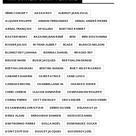
9ÈME CONCEPT
ADZAK ROY
ALBINET JEAN-PAUL
ALQUIER PHILIPPE
ARMAN FERNANDEZ
ARNAL ANDRÉ-PIERRE
ARNAL FRANÇOIS
APOLLINE
BARTHEZ ROBERT
BASTIER MARC
BAZAINE JEAN RENÉ
BEN
BEN DOV HANNA
BISSIER JULIUS
BITRAN ALBERT
BLADE
BLANCO NELSON
BLOMSTEDT JUHANA
BONNAL DANIEL
BRACKO REY
BRUSSE MARK
BUSSE JACQUES
BERTHALON DENISE
BERTHALON MARC
BERTINI GIANNI
BURT-RILEY RICARDO
CABANES DAMIEN
CAIRE PATRICE
CANE LOUIS
CARRADE MICHEL
CHAMBELLAND M.
CHAMIZO DIDIER
CHERI-CHERIN
CLAISSE GENEVIÈVE
COMPAGNON PHILIPPE
CORNU PIERRE
COTTON RUDY
CROS DIDIER
CUECO HENRI
DE CAMBIAIRE CHRISTIAN
DEBRE OLIVIER
DELAHAUT JO
DENIS ALAIN
DEROUBAIX DAMIEN
DEZEUZE DANIEL
DMITRIENKO PIERRE
DOLLA NOËL
DOMINGUEZ OSCAR
DONTZOFF DID
DOUCET JACQUES
DUCORROY JOËL