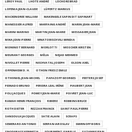
LEROY PAUL
LHOTE ANDRÉ
LOCHORE BRAD
LOFENIA JEAN-CLAUDE
LÜPERTZ MARKUS
MACKENDREE WILLIAM
MAKENGELE SAPIN DIT SAPINART
MANESSIER ALFRED
MARFAING ANDRÉ
MARIN JEAN-MARIE
MARINI MARINO
MARTIN JEAN-MARIE
MESSAGIER JEAN
MIKA JEAN-PIERRE
MNATOBISCHVILI MINDIA
MONINOT BERNARD
MORLOTTI
MOSCHER KIRSTEN
MEURANT GEORGES
MÉLIA
NEJAD MEHMED
NIVOLLET PIERRE
NECHVATAL JOSEPH
OLSON AXEL
OPPENHEIM D. H.
OTHON FRIESZ EMILE
OTHONIEL JEAN-MICHEL
PAPAZOFF GEORGES
PEETERS JOSEF
PEINADO BRUNO
PEREIRA LEAL IRÈNE
PIAUBERT JEAN
POLI JACQUES
POMEY JEAN-MARIE
POIVRET JEAN-LUC
RAMAH HENRI FRANÇOIS
RIBIERE
ROBBINS BRUCE
ROTH DIETER
REZZAK FRANCK
SAINT PAUL PIERRE
SANSOULH JACQUES
SATIE ALAIN
SCRAPS
SEMERARO ANTONIO
SERPAN IAROSLAV
SMIRNOFF BORIS
SNODGRASS KENNETH
SOURIMENT ISABELLE
SUZANNE JEAN