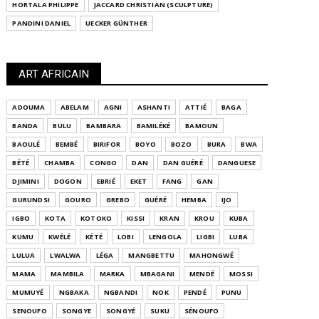
HORTALA PHILIPPE
JACCARD CHRISTIAN (SCULPTURE)
PANDINI DANIEL
UECKER GÜNTHER
ART AFRICAIN
ADOUMA
ABELAM
AGNI
ASHANTI
ATTIÉ
BAGA
BANDA
BULU
BAMBARA
BAMILÉKÉ
BAMOUN
BAOULÉ
BEMBÉ
BIRIFOR
BOYO
BOZO
BURA
BWA
BÉTÉ
CHAMBA
CONGO
DAN
DAN GUÉRÉ
DANGUESE
DJIMINI
DOGON
EBRIÉ
EKET
FANG
GAN
GURUNDSI
GOURO
GREBO
GUÉRÉ
HEMBA
IJO
IGBO
KOTA
KOTOKO
KISSI
KRAN
KROU
KUBA
KUMU
KWÉLÉ
KÉTÉ
LOBI
LENGOLA
LIGBI
LUBA
LULUA
LWALWA
LÉGA
MANGBETTU
MAHONGWÉ
MAMA
MAMBILA
MARKA
MBAGANI
MENDÉ
MOSSI
MUMUYÉ
NGBAKA
NGBANDI
NOK
PENDÉ
PUNU
SENOUFO
SONGYE
SONGYÉ
SUKU
SÉNOUFO