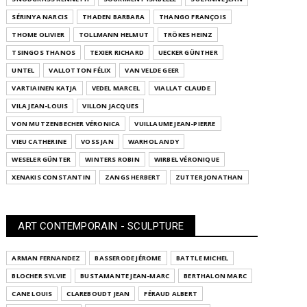
SÉRINYA NARCIS
THADEN BARBARA
THANGO FRANÇOIS
THOME OLIVIER
TOLLMANN HELMUT
TRÖKES HEINZ
TSINGOS THANOS
TEXIER RICHARD
UECKER GÜNTHER
UNTEL
VALLOTTON FÉLIX
VAN VELDE GEER
VARTIAINEN KATJA
VEDEL MARCEL
VIALLAT CLAUDE
VILA JEAN-LOUIS
VILLON JACQUES
VON MUTZENBECHER VÉRONICA
VUILLAUME JEAN-PIERRE
VIEU CATHERINE
VOSS JAN
WARHOL ANDY
WESELER GÜNTER
WINTERS ROBIN
WIRBEL VÉRONIQUE
XENAKIS CONSTANTIN
ZANGS HERBERT
ZUTTER JONATHAN
ART CONTEMPORAIN - SCULPTURE
ARMAN FERNANDEZ
BASSERODE JÉROME
BATTLE MICHEL
BLOCHER SYLVIE
BUSTAMANTE JEAN-MARC
BERTHALON MARC
CANE LOUIS
CLAREBOUDT JEAN
FÉRAUD ALBERT