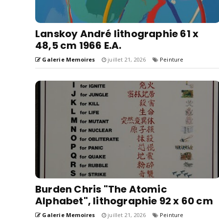
Lanskoy André lithographie 61 x
48,5 cm 1966 E.A.
Galerie Memoires
juillet 21, 2026
Peinture
Burden Chris "The Atomic
Alphabet", lithographie 92 x 60 cm
Galerie Memoires
juillet 21, 2026
Peinture