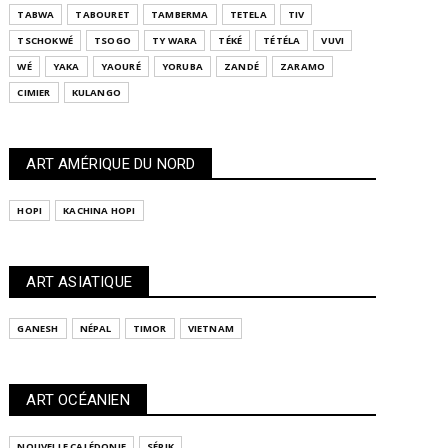
TABWA
TABOURET
TAMBERMA
TETELA
TIV
TSCHOKWÉ
TSOGO
TY WARA
TÉKÉ
TÉTÉLA
VUVI
WÉ
YAKA
YAOURÉ
YORUBA
ZANDÉ
ZARAMO
CIMIER
KULANGO
ART AMÉRIQUE DU NORD
HOPI
KACHINA HOPI
ART ASIATIQUE
GANESH
NÉPAL
TIMOR
VIETNAM
ART OCÉANIEN
NOUVELLE CALÉDONIE
SÉPIK