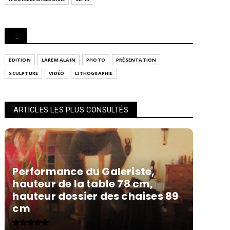
...
EDITION
LAREM ALAIN
PHOTO
PRÉSENTATION
SCULPTURE
VIDÉO
LITHOGRAPHIE
ARTICLES LES PLUS CONSULTÉS
Performance du Galeriste,
hauteur de la table 78 cm,
hauteur dossier des chaises 89
cm