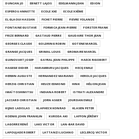
DUNCAN JO
EBNETT LAJOS
EDELMANN JEAN
EDION
ESPEROU ANNETTE
ECOLE XXE
ECOLE XXÈME
EL GLAOUI HASSAN
FICHET PIERRE
FIEVRE YOLANDE
FONTAINE GUSTAVE
FORMICA JEAN-PIERRE
FORSTER FRANK
FRIZE BERNARD
GASTAUD PIERRE
GAUDAIRE THOR JEAN
GEORGES CLAUDE
GOLDRING ROBIN
GOTENE MARCEL
GRANGE JACQUES
GRIMAL LOUIS
GROMAIRE MARCEL
GUINOVART JOSEP
GAYRAL JEAN PHILIPPE
HAECK RIGOBERT
HAGEGE DIDIER
HARAMBURU JACQUES
HECQ EMILE
HERBIN AUGUSTE
HERNANDEZ MARIANO
HEROLD JACQUES
HERZIG CHRISTIAN
HEUZE EDMOND
HINK
HÉLION JEAN
IMAÏ TOSHIMITSU
INDIANA ROBERT
ISTRATI ALEXANDRE
JACCARD CHRISTIAN
JORN ASGER
JOURDAN EMILE
KIJNO LADISLAS
KLAPHECK KONRAD
KLASEN PETER
KOENIG JOHN FRANKLIN
KURODA AKI
LAFFON JÉRÉMY
LAGORRE RENÉ
LAKS VICTOR
LAN-BAR DAVID
LAPOUJADE ROBERT
LATTANZI LUCIANO
LECLERCQ VICTOR