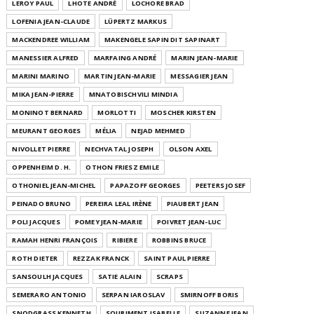
LEROY PAUL
LHOTE ANDRÉ
LOCHORE BRAD
LOFENIA JEAN-CLAUDE
LÜPERTZ MARKUS
MACKENDREE WILLIAM
MAKENGELE SAPIN DIT SAPINART
MANESSIER ALFRED
MARFAING ANDRÉ
MARIN JEAN-MARIE
MARINI MARINO
MARTIN JEAN-MARIE
MESSAGIER JEAN
MIKA JEAN-PIERRE
MNATOBISCHVILI MINDIA
MONINOT BERNARD
MORLOTTI
MOSCHER KIRSTEN
MEURANT GEORGES
MÉLIA
NEJAD MEHMED
NIVOLLET PIERRE
NECHVATAL JOSEPH
OLSON AXEL
OPPENHEIM D. H.
OTHON FRIESZ EMILE
OTHONIEL JEAN-MICHEL
PAPAZOFF GEORGES
PEETERS JOSEF
PEINADO BRUNO
PEREIRA LEAL IRÈNE
PIAUBERT JEAN
POLI JACQUES
POMEY JEAN-MARIE
POIVRET JEAN-LUC
RAMAH HENRI FRANÇOIS
RIBIERE
ROBBINS BRUCE
ROTH DIETER
REZZAK FRANCK
SAINT PAUL PIERRE
SANSOULH JACQUES
SATIE ALAIN
SCRAPS
SEMERARO ANTONIO
SERPAN IAROSLAV
SMIRNOFF BORIS
SNODGRASS KENNETH
SOURIMENT ISABELLE
SUZANNE JEAN