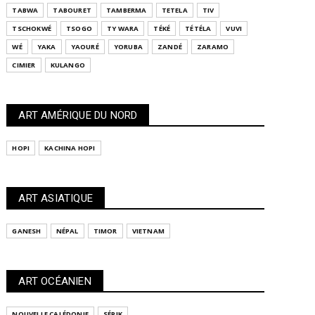
TABWA
TABOURET
TAMBERMA
TETELA
TIV
TSCHOKWÉ
TSOGO
TY WARA
TÉKÉ
TÉTÉLA
VUVI
WÉ
YAKA
YAOURÉ
YORUBA
ZANDÉ
ZARAMO
CIMIER
KULANGO
ART AMÉRIQUE DU NORD
HOPI
KACHINA HOPI
ART ASIATIQUE
GANESH
NÉPAL
TIMOR
VIETNAM
ART OCÉANIEN
NOUVELLE CALÉDONIE
SÉPIK