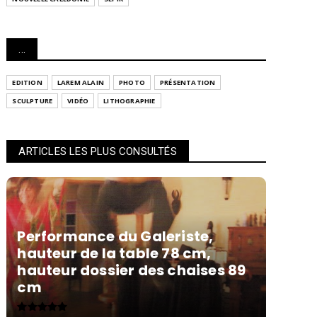
...
EDITION
LAREM ALAIN
PHOTO
PRÉSENTATION
SCULPTURE
VIDÉO
LITHOGRAPHIE
ARTICLES LES PLUS CONSULTÉS
Performance du Galeriste,
hauteur de la table 78 cm,
hauteur dossier des chaises 89
cm