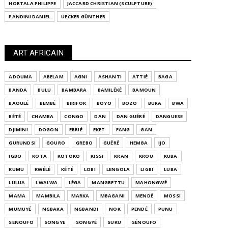
HORTALA PHILIPPE
JACCARD CHRISTIAN (SCULPTURE)
PANDINI DANIEL
UECKER GÜNTHER
ART AFRICAIN
ADOUMA
ABELAM
AGNI
ASHANTI
ATTIÉ
BAGA
BANDA
BULU
BAMBARA
BAMILÉKÉ
BAMOUN
BAOULÉ
BEMBÉ
BIRIFOR
BOYO
BOZO
BURA
BWA
BÉTÉ
CHAMBA
CONGO
DAN
DAN GUÉRÉ
DANGUESE
DJIMINI
DOGON
EBRIÉ
EKET
FANG
GAN
GURUNDSI
GOURO
GREBO
GUÉRÉ
HEMBA
IJO
IGBO
KOTA
KOTOKO
KISSI
KRAN
KROU
KUBA
KUMU
KWÉLÉ
KÉTÉ
LOBI
LENGOLA
LIGBI
LUBA
LULUA
LWALWA
LÉGA
MANGBETTU
MAHONGWÉ
MAMA
MAMBILA
MARKA
MBAGANI
MENDÉ
MOSSI
MUMUYÉ
NGBAKA
NGBANDI
NOK
PENDÉ
PUNU
SENOUFO
SONGYE
SONGYÉ
SUKU
SÉNOUFO