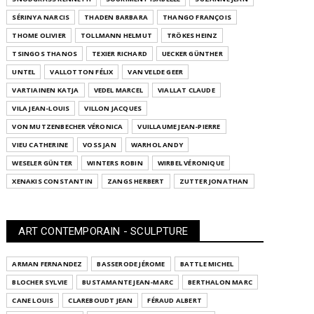
SÉRINYA NARCIS
THADEN BARBARA
THANGO FRANÇOIS
THOME OLIVIER
TOLLMANN HELMUT
TRÖKES HEINZ
TSINGOS THANOS
TEXIER RICHARD
UECKER GÜNTHER
UNTEL
VALLOTTON FÉLIX
VAN VELDE GEER
VARTIAINEN KATJA
VEDEL MARCEL
VIALLAT CLAUDE
VILA JEAN-LOUIS
VILLON JACQUES
VON MUTZENBECHER VÉRONICA
VUILLAUME JEAN-PIERRE
VIEU CATHERINE
VOSS JAN
WARHOL ANDY
WESELER GÜNTER
WINTERS ROBIN
WIRBEL VÉRONIQUE
XENAKIS CONSTANTIN
ZANGS HERBERT
ZUTTER JONATHAN
ART CONTEMPORAIN - SCULPTURE
ARMAN FERNANDEZ
BASSERODE JÉROME
BATTLE MICHEL
BLOCHER SYLVIE
BUSTAMANTE JEAN-MARC
BERTHALON MARC
CANE LOUIS
CLAREBOUDT JEAN
FÉRAUD ALBERT