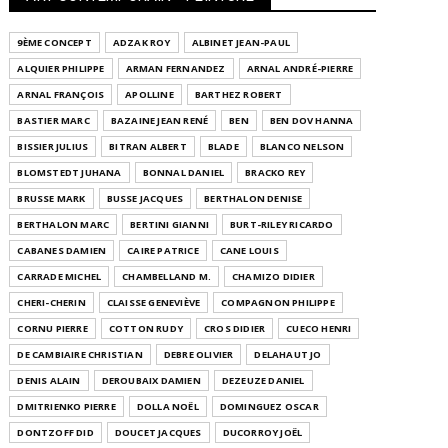
9ÈME CONCEPT
ADZAK ROY
ALBINET JEAN-PAUL
ALQUIER PHILIPPE
ARMAN FERNANDEZ
ARNAL ANDRÉ-PIERRE
ARNAL FRANÇOIS
APOLLINE
BARTHEZ ROBERT
BASTIER MARC
BAZAINE JEAN RENÉ
BEN
BEN DOV HANNA
BISSIER JULIUS
BITRAN ALBERT
BLADE
BLANCO NELSON
BLOMSTEDT JUHANA
BONNAL DANIEL
BRACKO REY
BRUSSE MARK
BUSSE JACQUES
BERTHALON DENISE
BERTHALON MARC
BERTINI GIANNI
BURT-RILEY RICARDO
CABANES DAMIEN
CAIRE PATRICE
CANE LOUIS
CARRADE MICHEL
CHAMBELLAND M.
CHAMIZO DIDIER
CHERI-CHERIN
CLAISSE GENEVIÈVE
COMPAGNON PHILIPPE
CORNU PIERRE
COTTON RUDY
CROS DIDIER
CUECO HENRI
DE CAMBIAIRE CHRISTIAN
DEBRE OLIVIER
DELAHAUT JO
DENIS ALAIN
DEROUBAIX DAMIEN
DEZEUZE DANIEL
DMITRIENKO PIERRE
DOLLA NOËL
DOMINGUEZ OSCAR
DONTZOFF DID
DOUCET JACQUES
DUCORROY JOËL