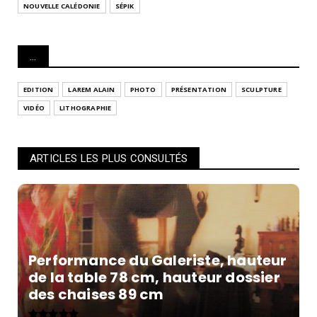
NOUVELLE CALÉDONIE
SÉPIK
...
EDITION
LAREM ALAIN
PHOTO
PRÉSENTATION
SCULPTURE
VIDÉO
LITHOGRAPHIE
ARTICLES LES PLUS CONSULTÉS
Performance du Galeriste, hauteur
de la table 78 cm, hauteur dossier
des chaises 89 cm