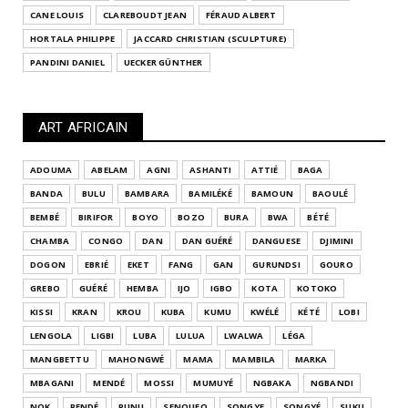
CANE LOUIS
CLAREBOUDT JEAN
FÉRAUD ALBERT
HORTALA PHILIPPE
JACCARD CHRISTIAN (SCULPTURE)
PANDINI DANIEL
UECKER GÜNTHER
ART AFRICAIN
ADOUMA
ABELAM
AGNI
ASHANTI
ATTIÉ
BAGA
BANDA
BULU
BAMBARA
BAMILÉKÉ
BAMOUN
BAOULÉ
BEMBÉ
BIRIFOR
BOYO
BOZO
BURA
BWA
BÉTÉ
CHAMBA
CONGO
DAN
DAN GUÉRÉ
DANGUESE
DJIMINI
DOGON
EBRIÉ
EKET
FANG
GAN
GURUNDSI
GOURO
GREBO
GUÉRÉ
HEMBA
IJO
IGBO
KOTA
KOTOKO
KISSI
KRAN
KROU
KUBA
KUMU
KWÉLÉ
KÉTÉ
LOBI
LENGOLA
LIGBI
LUBA
LULUA
LWALWA
LÉGA
MANGBETTU
MAHONGWÉ
MAMA
MAMBILA
MARKA
MBAGANI
MENDÉ
MOSSI
MUMUYÉ
NGBAKA
NGBANDI
NOK
PENDÉ
PUNU
SENOUFO
SONGYE
SONGYÉ
SUKU