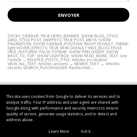
STICKY_SIDEBAR: TRUE HERO_BANNER: SHOW BLOG_STYLE:
GRID_STYLE POST_SNIPPETS: TRUE POST_META: SHOW
PAGINATION: SHOW SIDEBAR_POSITION: RIGHT DEFAULT_THEME:
light HOVER_EFFECTS: TRUE SKIN: DEFAULT HIDE_BLOG: FALSE
HIDE_FEATURED: FALSE TOPBAR: SHOW PRELOADER: SHOW
BACK_TO_TOP: SHOW LIGHTBOX: SHOW READ_MORE_TEXT: Lire
l'article → RELATED_POSTS_TITLE: Articles en relation
VIEW_ALL_TEXT: Articles anciens → NEWER_TEXT: ← Articles
récents SEARCH_PLACEHOLDER: Rechercher...
This site uses cookies from Google to deliver its services and to
analyze traffic. Your IP address and user-agent are shared with
Google along with performance and security metrics to ensure
quality of service, generate usage statistics, and to detect and
address abuse.
Copyright ©
2026 | Galerie Mémoires Peinture Contemporaine, Art
Learn More
Got it
tribal et livres d'art... à Albi France | All Rights Reserved