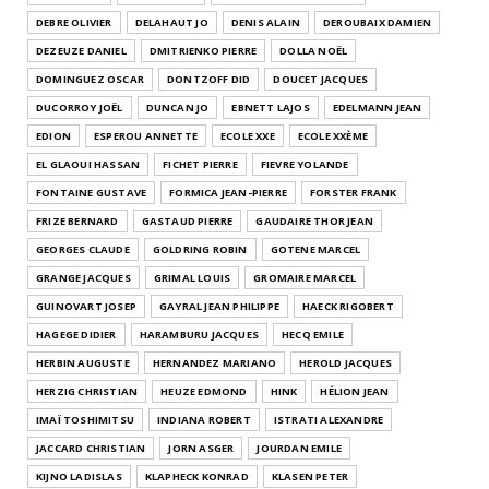
DEBRE OLIVIER
DELAHAUT JO
DENIS ALAIN
DEROUBAIX DAMIEN
DEZEUZE DANIEL
DMITRIENKO PIERRE
DOLLA NOËL
DOMINGUEZ OSCAR
DONTZOFF DID
DOUCET JACQUES
DUCORROY JOËL
DUNCAN JO
EBNETT LAJOS
EDELMANN JEAN
EDION
ESPEROU ANNETTE
ECOLE XXE
ECOLE XXÈME
EL GLAOUI HASSAN
FICHET PIERRE
FIEVRE YOLANDE
FONTAINE GUSTAVE
FORMICA JEAN-PIERRE
FORSTER FRANK
FRIZE BERNARD
GASTAUD PIERRE
GAUDAIRE THOR JEAN
GEORGES CLAUDE
GOLDRING ROBIN
GOTENE MARCEL
GRANGE JACQUES
GRIMAL LOUIS
GROMAIRE MARCEL
GUINOVART JOSEP
GAYRAL JEAN PHILIPPE
HAECK RIGOBERT
HAGEGE DIDIER
HARAMBURU JACQUES
HECQ EMILE
HERBIN AUGUSTE
HERNANDEZ MARIANO
HEROLD JACQUES
HERZIG CHRISTIAN
HEUZE EDMOND
HINK
HÉLION JEAN
IMAÏ TOSHIMITSU
INDIANA ROBERT
ISTRATI ALEXANDRE
JACCARD CHRISTIAN
JORN ASGER
JOURDAN EMILE
KIJNO LADISLAS
KLAPHECK KONRAD
KLASEN PETER