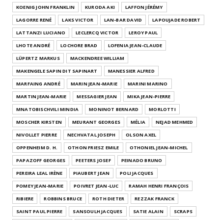
KOENIG JOHN FRANKLIN
KURODA AKI
LAFFON JÉRÉMY
LAGORRE RENÉ
LAKS VICTOR
LAN-BAR DAVID
LAPOUJADE ROBERT
LATTANZI LUCIANO
LECLERCQ VICTOR
LEROY PAUL
LHOTE ANDRÉ
LOCHORE BRAD
LOFENIA JEAN-CLAUDE
LÜPERTZ MARKUS
MACKENDREE WILLIAM
MAKENGELE SAPIN DIT SAPINART
MANESSIER ALFRED
MARFAING ANDRÉ
MARIN JEAN-MARIE
MARINI MARINO
MARTIN JEAN-MARIE
MESSAGIER JEAN
MIKA JEAN-PIERRE
MNATOBISCHVILI MINDIA
MONINOT BERNARD
MORLOTTI
MOSCHER KIRSTEN
MEURANT GEORGES
MÉLIA
NEJAD MEHMED
NIVOLLET PIERRE
NECHVATAL JOSEPH
OLSON AXEL
OPPENHEIM D. H.
OTHON FRIESZ EMILE
OTHONIEL JEAN-MICHEL
PAPAZOFF GEORGES
PEETERS JOSEF
PEINADO BRUNO
PEREIRA LEAL IRÈNE
PIAUBERT JEAN
POLI JACQUES
POMEY JEAN-MARIE
POIVRET JEAN-LUC
RAMAH HENRI FRANÇOIS
RIBIERE
ROBBINS BRUCE
ROTH DIETER
REZZAK FRANCK
SAINT PAUL PIERRE
SANSOULH JACQUES
SATIE ALAIN
SCRAPS