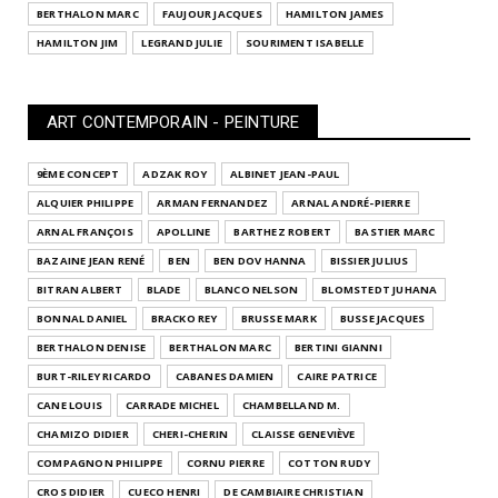
BERTHALON MARC
FAUJOUR JACQUES
HAMILTON JAMES
HAMILTON JIM
LEGRAND JULIE
SOURIMENT ISABELLE
ART CONTEMPORAIN - PEINTURE
9ÈME CONCEPT
ADZAK ROY
ALBINET JEAN-PAUL
ALQUIER PHILIPPE
ARMAN FERNANDEZ
ARNAL ANDRÉ-PIERRE
ARNAL FRANÇOIS
APOLLINE
BARTHEZ ROBERT
BASTIER MARC
BAZAINE JEAN RENÉ
BEN
BEN DOV HANNA
BISSIER JULIUS
BITRAN ALBERT
BLADE
BLANCO NELSON
BLOMSTEDT JUHANA
BONNAL DANIEL
BRACKO REY
BRUSSE MARK
BUSSE JACQUES
BERTHALON DENISE
BERTHALON MARC
BERTINI GIANNI
BURT-RILEY RICARDO
CABANES DAMIEN
CAIRE PATRICE
CANE LOUIS
CARRADE MICHEL
CHAMBELLAND M.
CHAMIZO DIDIER
CHERI-CHERIN
CLAISSE GENEVIÈVE
COMPAGNON PHILIPPE
CORNU PIERRE
COTTON RUDY
CROS DIDIER
CUECO HENRI
DE CAMBIAIRE CHRISTIAN