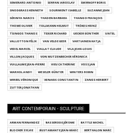
SEMERARO ANTONIO
SERPAN IAROSLAV
SMIRNOFF BORIS
SNODGRASS KENNETH
SOURIMENT ISABELLE
SUZANNE JEAN
SÉRINYA NARCIS
THADEN BARBARA
THANGO FRANÇOIS
THOME OLIVIER
TOLLMANN HELMUT
TRÖKES HEINZ
TSINGOS THANOS
TEXIER RICHARD
UECKER GÜNTHER
UNTEL
VALLOTTON FÉLIX
VAN VELDE GEER
VARTIAINEN KATJA
VEDEL MARCEL
VIALLAT CLAUDE
VILA JEAN-LOUIS
VILLON JACQUES
VON MUTZENBECHER VÉRONICA
VUILLAUME JEAN-PIERRE
VIEU CATHERINE
VOSS JAN
WARHOL ANDY
WESELER GÜNTER
WINTERS ROBIN
WIRBEL VÉRONIQUE
XENAKIS CONSTANTIN
ZANGS HERBERT
ZUTTER JONATHAN
ART CONTEMPORAIN - SCULPTURE
ARMAN FERNANDEZ
BASSERODE JÉROME
BATTLE MICHEL
BLOCHER SYLVIE
BUSTAMANTE JEAN-MARC
BERTHALON MARC