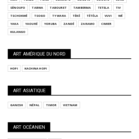
SÉNOUFO
TABWA
TABOURET
TAMBERMA
TETELA
TIV
TSCHOKWÉ
TSOGO
TY WARA
TÉKÉ
TÉTÉLA
VUVI
WÉ
YAKA
YAOURÉ
YORUBA
ZANDÉ
ZARAMO
CIMIER
KULANGO
ART AMÉRIQUE DU NORD
HOPI
KACHINA HOPI
ART ASIATIQUE
GANESH
NÉPAL
TIMOR
VIETNAM
ART OCÉANIEN