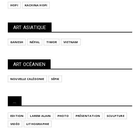
HOPI
KACHINA HOPI
ART ASIATIQUE
GANESH
NÉPAL
TIMOR
VIETNAM
ART OCÉANIEN
NOUVELLE CALÉDONIE
SÉPIK
...
EDITION
LAREM ALAIN
PHOTO
PRÉSENTATION
SCULPTURE
VIDÉO
LITHOGRAPHIE