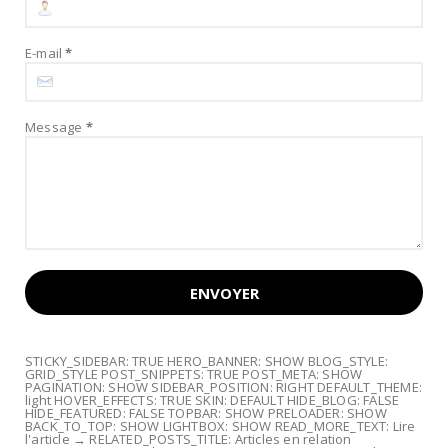
E-mail
*
Message
*
STICKY_SIDEBAR: TRUE HERO_BANNER: SHOW BLOG_STYLE:
GRID_STYLE POST_SNIPPETS: TRUE POST_META: SHOW
PAGINATION: SHOW SIDEBAR_POSITION: RIGHT DEFAULT_THEME:
light HOVER_EFFECTS: TRUE SKIN: DEFAULT HIDE_BLOG: FALSE
HIDE_FEATURED: FALSE TOPBAR: SHOW PRELOADER: SHOW
BACK_TO_TOP: SHOW LIGHTBOX: SHOW READ_MORE_TEXT: Lire
l'article → RELATED_POSTS_TITLE: Articles en relation