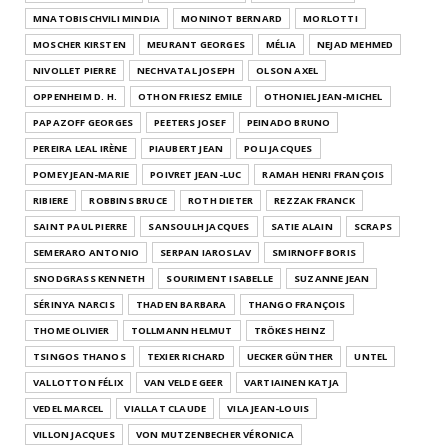
MNATOBISCHVILI MINDIA
MONINOT BERNARD
MORLOTTI
MOSCHER KIRSTEN
MEURANT GEORGES
MÉLIA
NEJAD MEHMED
NIVOLLET PIERRE
NECHVATAL JOSEPH
OLSON AXEL
OPPENHEIM D. H.
OTHON FRIESZ EMILE
OTHONIEL JEAN-MICHEL
PAPAZOFF GEORGES
PEETERS JOSEF
PEINADO BRUNO
PEREIRA LEAL IRÈNE
PIAUBERT JEAN
POLI JACQUES
POMEY JEAN-MARIE
POIVRET JEAN-LUC
RAMAH HENRI FRANÇOIS
RIBIERE
ROBBINS BRUCE
ROTH DIETER
REZZAK FRANCK
SAINT PAUL PIERRE
SANSOULH JACQUES
SATIE ALAIN
SCRAPS
SEMERARO ANTONIO
SERPAN IAROSLAV
SMIRNOFF BORIS
SNODGRASS KENNETH
SOURIMENT ISABELLE
SUZANNE JEAN
SÉRINYA NARCIS
THADEN BARBARA
THANGO FRANÇOIS
THOME OLIVIER
TOLLMANN HELMUT
TRÖKES HEINZ
TSINGOS THANOS
TEXIER RICHARD
UECKER GÜNTHER
UNTEL
VALLOTTON FÉLIX
VAN VELDE GEER
VARTIAINEN KATJA
VEDEL MARCEL
VIALLAT CLAUDE
VILA JEAN-LOUIS
VILLON JACQUES
VON MUTZENBECHER VÉRONICA