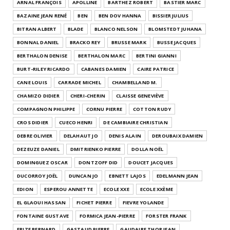
ARNAL FRANÇOIS
APOLLINE
BARTHEZ ROBERT
BASTIER MARC
BAZAINE JEAN RENÉ
BEN
BEN DOV HANNA
BISSIER JULIUS
BITRAN ALBERT
BLADE
BLANCO NELSON
BLOMSTEDT JUHANA
BONNAL DANIEL
BRACKO REY
BRUSSE MARK
BUSSE JACQUES
BERTHALON DENISE
BERTHALON MARC
BERTINI GIANNI
BURT-RILEY RICARDO
CABANES DAMIEN
CAIRE PATRICE
CANE LOUIS
CARRADE MICHEL
CHAMBELLAND M.
CHAMIZO DIDIER
CHERI-CHERIN
CLAISSE GENEVIÈVE
COMPAGNON PHILIPPE
CORNU PIERRE
COTTON RUDY
CROS DIDIER
CUECO HENRI
DE CAMBIAIRE CHRISTIAN
DEBRE OLIVIER
DELAHAUT JO
DENIS ALAIN
DEROUBAIX DAMIEN
DEZEUZE DANIEL
DMITRIENKO PIERRE
DOLLA NOËL
DOMINGUEZ OSCAR
DONTZOFF DID
DOUCET JACQUES
DUCORROY JOËL
DUNCAN JO
EBNETT LAJOS
EDELMANN JEAN
EDION
ESPEROU ANNETTE
ECOLE XXE
ECOLE XXÈME
EL GLAOUI HASSAN
FICHET PIERRE
FIEVRE YOLANDE
FONTAINE GUSTAVE
FORMICA JEAN-PIERRE
FORSTER FRANK
FRIZE BERNARD
GASTAUD PIERRE
GAUDAIRE THOR JEAN