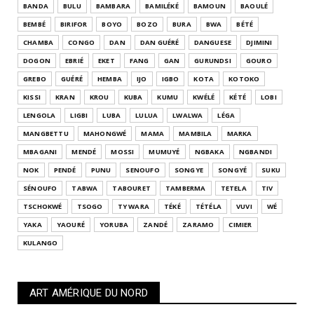
BANDA
BULU
BAMBARA
BAMILÉKÉ
BAMOUN
BAOULÉ
BEMBÉ
BIRIFOR
BOYO
BOZO
BURA
BWA
BÉTÉ
CHAMBA
CONGO
DAN
DAN GUÉRÉ
DANGUESE
DJIMINI
DOGON
EBRIÉ
EKET
FANG
GAN
GURUNDSI
GOURO
GREBO
GUÉRÉ
HEMBA
IJO
IGBO
KOTA
KOTOKO
KISSI
KRAN
KROU
KUBA
KUMU
KWÉLÉ
KÉTÉ
LOBI
LENGOLA
LIGBI
LUBA
LULUA
LWALWA
LÉGA
MANGBETTU
MAHONGWÉ
MAMA
MAMBILA
MARKA
MBAGANI
MENDÉ
MOSSI
MUMUYÉ
NGBAKA
NGBANDI
NOK
PENDÉ
PUNU
SENOUFO
SONGYE
SONGYÉ
SUKU
SÉNOUFO
TABWA
TABOURET
TAMBERMA
TETELA
TIV
TSCHOKWÉ
TSOGO
TY WARA
TÉKÉ
TÉTÉLA
VUVI
WÉ
YAKA
YAOURÉ
YORUBA
ZANDÉ
ZARAMO
CIMIER
KULANGO
ART AMÉRIQUE DU NORD