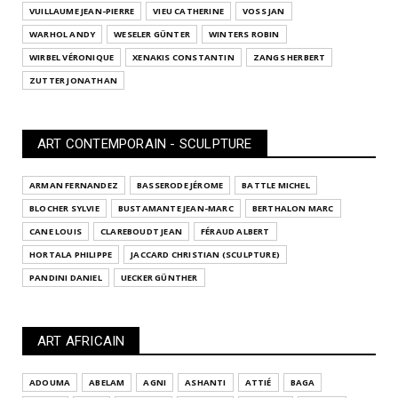
VUILLAUME JEAN-PIERRE
VIEU CATHERINE
VOSS JAN
WARHOL ANDY
WESELER GÜNTER
WINTERS ROBIN
WIRBEL VÉRONIQUE
XENAKIS CONSTANTIN
ZANGS HERBERT
ZUTTER JONATHAN
ART CONTEMPORAIN - SCULPTURE
ARMAN FERNANDEZ
BASSERODE JÉROME
BATTLE MICHEL
BLOCHER SYLVIE
BUSTAMANTE JEAN-MARC
BERTHALON MARC
CANE LOUIS
CLAREBOUDT JEAN
FÉRAUD ALBERT
HORTALA PHILIPPE
JACCARD CHRISTIAN (SCULPTURE)
PANDINI DANIEL
UECKER GÜNTHER
ART AFRICAIN
ADOUMA
ABELAM
AGNI
ASHANTI
ATTIÉ
BAGA