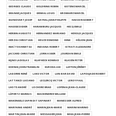
GEORGES CLAUDE
GOLDRING ROBIN
GOTENE MARCEL
GRANGE JACQUES
GRIMAL LOUIS
GROMAIRE MARCEL
GUINOVART JOSEP
GAYRAL JEAN PHILIPPE
HAECK RIGOBERT
HAGEGE DIDIER
HARAMBURU JACQUES
HECQ EMILE
HERBIN AUGUSTE
HERNANDEZ MARIANO
HEROLD JACQUES
HERZIG CHRISTIAN
HEUZE EDMOND
HINK
HÉLION JEAN
IMAÏ TOSHIMITSU
INDIANA ROBERT
ISTRATI ALEXANDRE
JACCARD CHRISTIAN
JORN ASGER
JOURDAN EMILE
KIJNO LADISLAS
KLAPHECK KONRAD
KLASEN PETER
KOENIG JOHN FRANKLIN
KURODA AKI
LAFFON JÉRÉMY
LAGORRE RENÉ
LAKS VICTOR
LAN-BAR DAVID
LAPOUJADE ROBERT
LATTANZI LUCIANO
LECLERCQ VICTOR
LEROY PAUL
LHOTE ANDRÉ
LOCHORE BRAD
LOFENIA JEAN-CLAUDE
LÜPERTZ MARKUS
MACKENDREE WILLIAM
MAKENGELE SAPIN DIT SAPINART
MANESSIER ALFRED
MARFAING ANDRÉ
MARIN JEAN-MARIE
MARINI MARINO
MARTIN JEAN-MARIE
MESSAGIER JEAN
MIKA JEAN-PIERRE