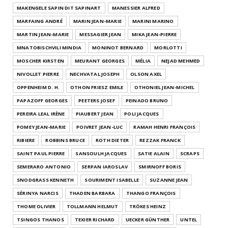
MAKENGELE SAPIN DIT SAPINART
MANESSIER ALFRED
MARFAING ANDRÉ
MARIN JEAN-MARIE
MARINI MARINO
MARTIN JEAN-MARIE
MESSAGIER JEAN
MIKA JEAN-PIERRE
MNATOBISCHVILI MINDIA
MONINOT BERNARD
MORLOTTI
MOSCHER KIRSTEN
MEURANT GEORGES
MÉLIA
NEJAD MEHMED
NIVOLLET PIERRE
NECHVATAL JOSEPH
OLSON AXEL
OPPENHEIM D. H.
OTHON FRIESZ EMILE
OTHONIEL JEAN-MICHEL
PAPAZOFF GEORGES
PEETERS JOSEF
PEINADO BRUNO
PEREIRA LEAL IRÈNE
PIAUBERT JEAN
POLI JACQUES
POMEY JEAN-MARIE
POIVRET JEAN-LUC
RAMAH HENRI FRANÇOIS
RIBIERE
ROBBINS BRUCE
ROTH DIETER
REZZAK FRANCK
SAINT PAUL PIERRE
SANSOULH JACQUES
SATIE ALAIN
SCRAPS
SEMERARO ANTONIO
SERPAN IAROSLAV
SMIRNOFF BORIS
SNODGRASS KENNETH
SOURIMENT ISABELLE
SUZANNE JEAN
SÉRINYA NARCIS
THADEN BARBARA
THANGO FRANÇOIS
THOME OLIVIER
TOLLMANN HELMUT
TRÖKES HEINZ
TSINGOS THANOS
TEXIER RICHARD
UECKER GÜNTHER
UNTEL