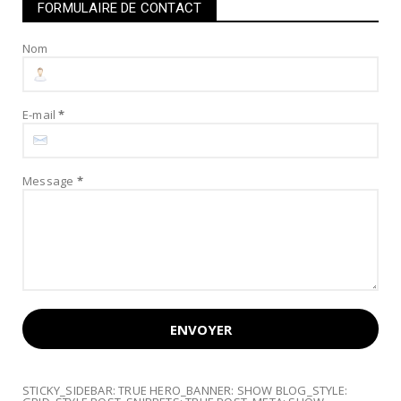
FORMULAIRE DE CONTACT
Nom
E-mail
*
Message
*
STICKY_SIDEBAR: TRUE HERO_BANNER: SHOW BLOG_STYLE: