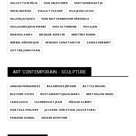
VALLOTTON FÉLIX
VAN VELDE GEER
VARTIAINEN KATJA
VEDEL MARCEL
VIALLAT CLAUDE
VILA JEAN-LOUIS
VILLON JACQUES
VON MUTZENBECHER VÉRONICA
VUILLAUME JEAN-PIERRE
VIEU CATHERINE
VOSS JAN
WARHOL ANDY
WESELER GÜNTER
WINTERS ROBIN
WIRBEL VÉRONIQUE
XENAKIS CONSTANTIN
ZANGS HERBERT
ZUTTER JONATHAN
ART CONTEMPORAIN - SCULPTURE
ARMAN FERNANDEZ
BASSERODE JÉROME
BATTLE MICHEL
BLOCHER SYLVIE
BUSTAMANTE JEAN-MARC
BERTHALON MARC
CANE LOUIS
CLAREBOUDT JEAN
FÉRAUD ALBERT
HORTALA PHILIPPE
JACCARD CHRISTIAN (SCULPTURE)
PANDINI DANIEL
UECKER GÜNTHER