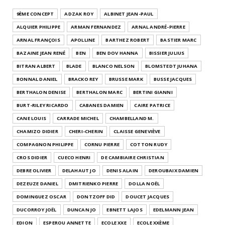
9ÈME CONCEPT
ADZAK ROY
ALBINET JEAN-PAUL
ALQUIER PHILIPPE
ARMAN FERNANDEZ
ARNAL ANDRÉ-PIERRE
ARNAL FRANÇOIS
APOLLINE
BARTHEZ ROBERT
BASTIER MARC
BAZAINE JEAN RENÉ
BEN
BEN DOV HANNA
BISSIER JULIUS
BITRAN ALBERT
BLADE
BLANCO NELSON
BLOMSTEDT JUHANA
BONNAL DANIEL
BRACKO REY
BRUSSE MARK
BUSSE JACQUES
BERTHALON DENISE
BERTHALON MARC
BERTINI GIANNI
BURT-RILEY RICARDO
CABANES DAMIEN
CAIRE PATRICE
CANE LOUIS
CARRADE MICHEL
CHAMBELLAND M.
CHAMIZO DIDIER
CHERI-CHERIN
CLAISSE GENEVIÈVE
COMPAGNON PHILIPPE
CORNU PIERRE
COTTON RUDY
CROS DIDIER
CUECO HENRI
DE CAMBIAIRE CHRISTIAN
DEBRE OLIVIER
DELAHAUT JO
DENIS ALAIN
DEROUBAIX DAMIEN
DEZEUZE DANIEL
DMITRIENKO PIERRE
DOLLA NOËL
DOMINGUEZ OSCAR
DONTZOFF DID
DOUCET JACQUES
DUCORROY JOËL
DUNCAN JO
EBNETT LAJOS
EDELMANN JEAN
EDION
ESPEROU ANNETTE
ECOLE XXE
ECOLE XXÈME