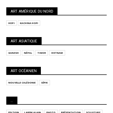
ART AMÉRIQUE DU NORD
HOPI
KACHINA HOPI
ART ASIATIQUE
GANESH
NÉPAL
TIMOR
VIETNAM
ART OCÉANIEN
NOUVELLE CALÉDONIE
SÉPIK
...
EDITION
LAREM ALAIN
PHOTO
PRÉSENTATION
SCULPTURE