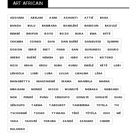
ART AFRICAIN
ADOUMA
ABELAM
AGNI
ASHANTI
ATTIÉ
BAGA
BANDA
BULU
BAMBARA
BAMILÉKÉ
BAMOUN
BAOULÉ
BEMBÉ
BIRIFOR
BOYO
BOZO
BURA
BWA
BÉTÉ
CHAMBA
CONGO
DAN
DAN GUÉRÉ
DANGUESE
DJIMINI
DOGON
EBRIÉ
EKET
FANG
GAN
GURUNDSI
GOURO
GREBO
GUÉRÉ
HEMBA
IJO
IGBO
KOTA
KOTOKO
KISSI
KRAN
KROU
KUBA
KUMU
KWÉLÉ
KÉTÉ
LOBI
LENGOLA
LIGBI
LUBA
LULUA
LWALWA
LÉGA
MANGBETTU
MAHONGWÉ
MAMA
MAMBILA
MARKA
MBAGANI
MENDÉ
MOSSI
MUMUYÉ
NGBAKA
NGBANDI
NOK
PENDÉ
PUNU
SENOUFO
SONGYE
SONGYÉ
SUKU
SÉNOUFO
TABWA
TABOURET
TAMBERMA
TETELA
TIV
TSCHOKWÉ
TSOGO
TY WARA
TÉKÉ
TÉTÉLA
VUVI
WÉ
YAKA
YAOURÉ
YORUBA
ZANDÉ
ZARAMO
CIMIER
KULANGO