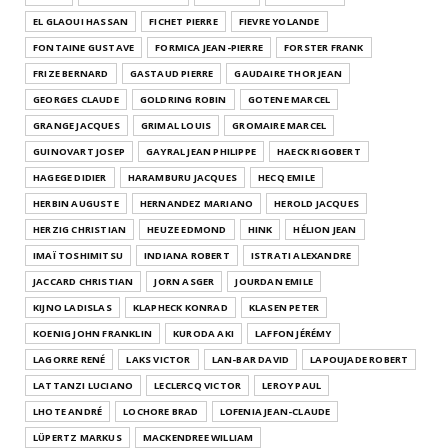
EL GLAOUI HASSAN
FICHET PIERRE
FIEVRE YOLANDE
FONTAINE GUSTAVE
FORMICA JEAN-PIERRE
FORSTER FRANK
FRIZE BERNARD
GASTAUD PIERRE
GAUDAIRE THOR JEAN
GEORGES CLAUDE
GOLDRING ROBIN
GOTENE MARCEL
GRANGE JACQUES
GRIMAL LOUIS
GROMAIRE MARCEL
GUINOVART JOSEP
GAYRAL JEAN PHILIPPE
HAECK RIGOBERT
HAGEGE DIDIER
HARAMBURU JACQUES
HECQ EMILE
HERBIN AUGUSTE
HERNANDEZ MARIANO
HEROLD JACQUES
HERZIG CHRISTIAN
HEUZE EDMOND
HINK
HÉLION JEAN
IMAÏ TOSHIMITSU
INDIANA ROBERT
ISTRATI ALEXANDRE
JACCARD CHRISTIAN
JORN ASGER
JOURDAN EMILE
KIJNO LADISLAS
KLAPHECK KONRAD
KLASEN PETER
KOENIG JOHN FRANKLIN
KURODA AKI
LAFFON JÉRÉMY
LAGORRE RENÉ
LAKS VICTOR
LAN-BAR DAVID
LAPOUJADE ROBERT
LATTANZI LUCIANO
LECLERCQ VICTOR
LEROY PAUL
LHOTE ANDRÉ
LOCHORE BRAD
LOFENIA JEAN-CLAUDE
LÜPERTZ MARKUS
MACKENDREE WILLIAM