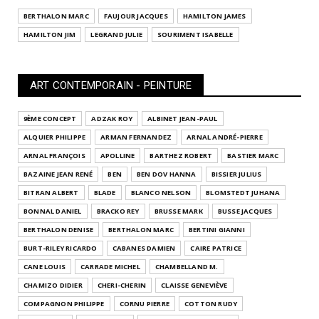
BERTHALON MARC
FAUJOUR JACQUES
HAMILTON JAMES
HAMILTON JIM
LEGRAND JULIE
SOURIMENT ISABELLE
ART CONTEMPORAIN - PEINTURE
9ÈME CONCEPT
ADZAK ROY
ALBINET JEAN-PAUL
ALQUIER PHILIPPE
ARMAN FERNANDEZ
ARNAL ANDRÉ-PIERRE
ARNAL FRANÇOIS
APOLLINE
BARTHEZ ROBERT
BASTIER MARC
BAZAINE JEAN RENÉ
BEN
BEN DOV HANNA
BISSIER JULIUS
BITRAN ALBERT
BLADE
BLANCO NELSON
BLOMSTEDT JUHANA
BONNAL DANIEL
BRACKO REY
BRUSSE MARK
BUSSE JACQUES
BERTHALON DENISE
BERTHALON MARC
BERTINI GIANNI
BURT-RILEY RICARDO
CABANES DAMIEN
CAIRE PATRICE
CANE LOUIS
CARRADE MICHEL
CHAMBELLAND M.
CHAMIZO DIDIER
CHERI-CHERIN
CLAISSE GENEVIÈVE
COMPAGNON PHILIPPE
CORNU PIERRE
COTTON RUDY