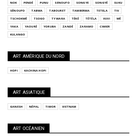
NOK
PENDÉ
PUNU
SENOUFO
SONGYE
SONGYÉ
SUKU
SÉNOUFO
TABWA
TABOURET
TAMBERMA
TETELA
TIV
TSCHOKWÉ
TSOGO
TY WARA
TÉKÉ
TÉTÉLA
VUVI
WÉ
YAKA
YAOURÉ
YORUBA
ZANDÉ
ZARAMO
CIMIER
KULANGO
ART AMÉRIQUE DU NORD
HOPI
KACHINA HOPI
ART ASIATIQUE
GANESH
NÉPAL
TIMOR
VIETNAM
ART OCÉANIEN