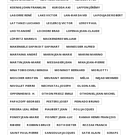
KOENIG JOHN FRANKLIN
KURODA AKI
LAFFON JÉRÉMY
LAGORRE RENÉ
LAKS VICTOR
LAN-BAR DAVID
LAPOUJADE ROBERT
LATTANZI LUCIANO
LECLERCQ VICTOR
LEROY PAUL
LHOTE ANDRÉ
LOCHORE BRAD
LOFENIA JEAN-CLAUDE
LÜPERTZ MARKUS
MACKENDREE WILLIAM
MAKENGELE SAPIN DIT SAPINART
MANESSIER ALFRED
MARFAING ANDRÉ
MARIN JEAN-MARIE
MARINI MARINO
MARTIN JEAN-MARIE
MESSAGIER JEAN
MIKA JEAN-PIERRE
MNATOBISCHVILI MINDIA
MONINOT BERNARD
MORLOTTI
MOSCHER KIRSTEN
MEURANT GEORGES
MÉLIA
NEJAD MEHMED
NIVOLLET PIERRE
NECHVATAL JOSEPH
OLSON AXEL
OPPENHEIM D. H.
OTHON FRIESZ EMILE
OTHONIEL JEAN-MICHEL
PAPAZOFF GEORGES
PEETERS JOSEF
PEINADO BRUNO
PEREIRA LEAL IRÈNE
PIAUBERT JEAN
POLI JACQUES
POMEY JEAN-MARIE
POIVRET JEAN-LUC
RAMAH HENRI FRANÇOIS
RIBIERE
ROBBINS BRUCE
ROTH DIETER
REZZAK FRANCK
SAINT PAUL PIERRE
SANSOULH JACQUES
SATIE ALAIN
SCRAPS