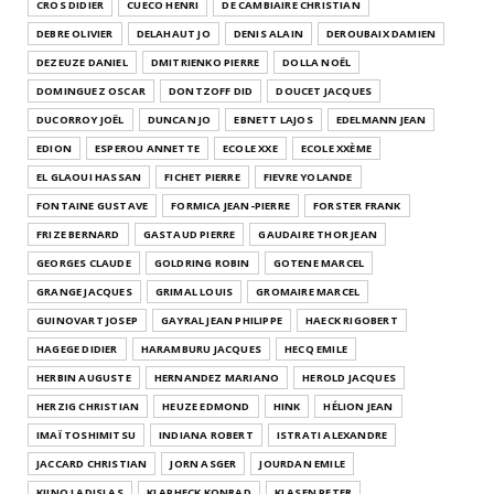
CROS DIDIER
CUECO HENRI
DE CAMBIAIRE CHRISTIAN
DEBRE OLIVIER
DELAHAUT JO
DENIS ALAIN
DEROUBAIX DAMIEN
DEZEUZE DANIEL
DMITRIENKO PIERRE
DOLLA NOËL
DOMINGUEZ OSCAR
DONTZOFF DID
DOUCET JACQUES
DUCORROY JOËL
DUNCAN JO
EBNETT LAJOS
EDELMANN JEAN
EDION
ESPEROU ANNETTE
ECOLE XXE
ECOLE XXÈME
EL GLAOUI HASSAN
FICHET PIERRE
FIEVRE YOLANDE
FONTAINE GUSTAVE
FORMICA JEAN-PIERRE
FORSTER FRANK
FRIZE BERNARD
GASTAUD PIERRE
GAUDAIRE THOR JEAN
GEORGES CLAUDE
GOLDRING ROBIN
GOTENE MARCEL
GRANGE JACQUES
GRIMAL LOUIS
GROMAIRE MARCEL
GUINOVART JOSEP
GAYRAL JEAN PHILIPPE
HAECK RIGOBERT
HAGEGE DIDIER
HARAMBURU JACQUES
HECQ EMILE
HERBIN AUGUSTE
HERNANDEZ MARIANO
HEROLD JACQUES
HERZIG CHRISTIAN
HEUZE EDMOND
HINK
HÉLION JEAN
IMAÏ TOSHIMITSU
INDIANA ROBERT
ISTRATI ALEXANDRE
JACCARD CHRISTIAN
JORN ASGER
JOURDAN EMILE
KIJNO LADISLAS
KLAPHECK KONRAD
KLASEN PETER