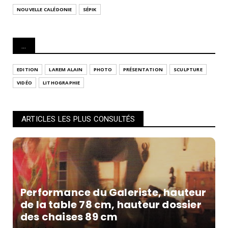
NOUVELLE CALÉDONIE
SÉPIK
...
EDITION
LAREM ALAIN
PHOTO
PRÉSENTATION
SCULPTURE
VIDÉO
LITHOGRAPHIE
ARTICLES LES PLUS CONSULTÉS
Performance du Galeriste, hauteur
de la table 78 cm, hauteur dossier
des chaises 89 cm