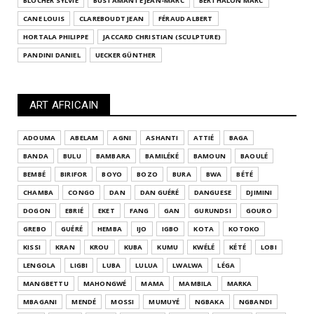
BLOCHER SYLVIE
BUSTAMANTE JEAN-MARC
BERTHALON MARC
CANE LOUIS
CLAREBOUDT JEAN
FÉRAUD ALBERT
HORTALA PHILIPPE
JACCARD CHRISTIAN (SCULPTURE)
PANDINI DANIEL
UECKER GÜNTHER
ART AFRICAIN
ADOUMA
ABELAM
AGNI
ASHANTI
ATTIÉ
BAGA
BANDA
BULU
BAMBARA
BAMILÉKÉ
BAMOUN
BAOULÉ
BEMBÉ
BIRIFOR
BOYO
BOZO
BURA
BWA
BÉTÉ
CHAMBA
CONGO
DAN
DAN GUÉRÉ
DANGUESE
DJIMINI
DOGON
EBRIÉ
EKET
FANG
GAN
GURUNDSI
GOURO
GREBO
GUÉRÉ
HEMBA
IJO
IGBO
KOTA
KOTOKO
KISSI
KRAN
KROU
KUBA
KUMU
KWÉLÉ
KÉTÉ
LOBI
LENGOLA
LIGBI
LUBA
LULUA
LWALWA
LÉGA
MANGBETTU
MAHONGWÉ
MAMA
MAMBILA
MARKA
MBAGANI
MENDÉ
MOSSI
MUMUYÉ
NGBAKA
NGBANDI