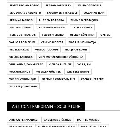
SEMERARO ANTONIO
SERPAN IAROSLAV
SMIRNOFF BORIS
SNODGRASS KENNETH
SOURIMENT ISABELLE
SUZANNE JEAN
SÉRINYA NARCIS
THADEN BARBARA
THANGO FRANÇOIS
THOME OLIVIER
TOLLMANN HELMUT
TRÖKES HEINZ
TSINGOS THANOS
TEXIER RICHARD
UECKER GÜNTHER
UNTEL
VALLOTTON FÉLIX
VAN VELDE GEER
VARTIAINEN KATJA
VEDEL MARCEL
VIALLAT CLAUDE
VILA JEAN-LOUIS
VILLON JACQUES
VON MUTZENBECHER VÉRONICA
VUILLAUME JEAN-PIERRE
VIEU CATHERINE
VOSS JAN
WARHOL ANDY
WESELER GÜNTER
WINTERS ROBIN
WIRBEL VÉRONIQUE
XENAKIS CONSTANTIN
ZANGS HERBERT
ZUTTER JONATHAN
ART CONTEMPORAIN - SCULPTURE
ARMAN FERNANDEZ
BASSERODE JÉROME
BATTLE MICHEL