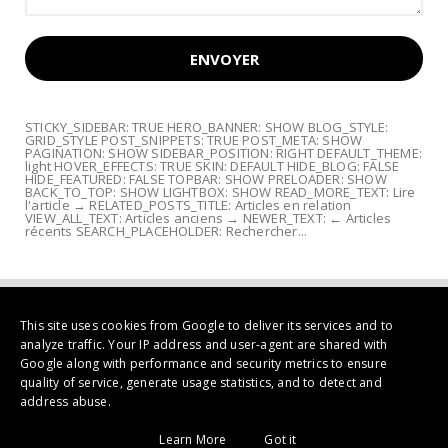
STICKY_SIDEBAR: TRUE HERO_BANNER: SHOW BLOG_STYLE:
GRID_STYLE POST_SNIPPETS: TRUE POST_META: SHOW
PAGINATION: SHOW SIDEBAR_POSITION: RIGHT DEFAULT_THEME:
light HOVER_EFFECTS: TRUE SKIN: DEFAULT HIDE_BLOG: FALSE
HIDE_FEATURED: FALSE TOPBAR: SHOW PRELOADER: SHOW
BACK_TO_TOP: SHOW LIGHTBOX: SHOW READ_MORE_TEXT: Lire
l'article → RELATED_POSTS_TITLE: Articles en relation
VIEW_ALL_TEXT: Articles anciens → NEWER_TEXT: ← Articles
récents SEARCH_PLACEHOLDER: Rechercher...
This site uses cookies from Google to deliver its services and to
analyze traffic. Your IP address and user-agent are shared with
Google along with performance and security metrics to ensure
quality of service, generate usage statistics, and to detect and
address abuse.
Copyright ©
2026 | Galerie Mémoires Peinture Contemporaine, Art
Learn More
Got it
tribal et livres d'art... à Albi France | All Rights Reserved