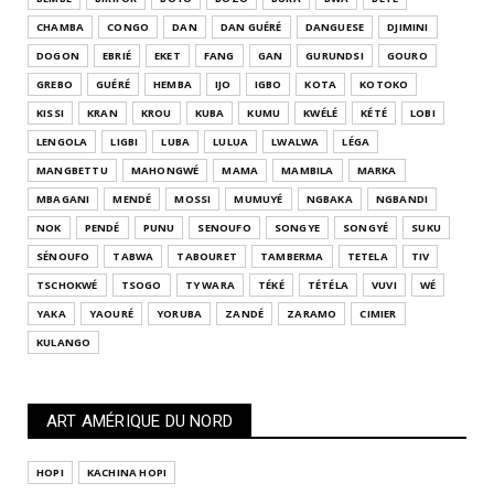
CHAMBA
CONGO
DAN
DAN GUÉRÉ
DANGUESE
DJIMINI
DOGON
EBRIÉ
EKET
FANG
GAN
GURUNDSI
GOURO
GREBO
GUÉRÉ
HEMBA
IJO
IGBO
KOTA
KOTOKO
KISSI
KRAN
KROU
KUBA
KUMU
KWÉLÉ
KÉTÉ
LOBI
LENGOLA
LIGBI
LUBA
LULUA
LWALWA
LÉGA
MANGBETTU
MAHONGWÉ
MAMA
MAMBILA
MARKA
MBAGANI
MENDÉ
MOSSI
MUMUYÉ
NGBAKA
NGBANDI
NOK
PENDÉ
PUNU
SENOUFO
SONGYE
SONGYÉ
SUKU
SÉNOUFO
TABWA
TABOURET
TAMBERMA
TETELA
TIV
TSCHOKWÉ
TSOGO
TY WARA
TÉKÉ
TÉTÉLA
VUVI
WÉ
YAKA
YAOURÉ
YORUBA
ZANDÉ
ZARAMO
CIMIER
KULANGO
ART AMÉRIQUE DU NORD
HOPI
KACHINA HOPI