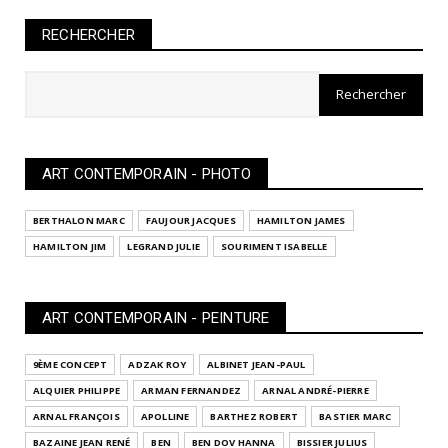
RECHERCHER
ART CONTEMPORAIN - PHOTO
BERTHALON MARC
FAUJOUR JACQUES
HAMILTON JAMES
HAMILTON JIM
LEGRAND JULIE
SOURIMENT ISABELLE
ART CONTEMPORAIN - PEINTURE
9ÈME CONCEPT
ADZAK ROY
ALBINET JEAN-PAUL
ALQUIER PHILIPPE
ARMAN FERNANDEZ
ARNAL ANDRÉ-PIERRE
ARNAL FRANÇOIS
APOLLINE
BARTHEZ ROBERT
BASTIER MARC
BAZAINE JEAN RENÉ
BEN
BEN DOV HANNA
BISSIER JULIUS