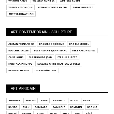
WARHOL ANDY
WESELER GÜNTER
WINTERS ROBIN
WIRBEL VÉRONIQUE
XENAKIS CONSTANTIN
ZANGS HERBERT
ZUTTER JONATHAN
ART CONTEMPORAIN - SCULPTURE
ARMAN FERNANDEZ
BASSERODE JÉROME
BATTLE MICHEL
BLOCHER SYLVIE
BUSTAMANTE JEAN-MARC
BERTHALON MARC
CANE LOUIS
CLAREBOUDT JEAN
FÉRAUD ALBERT
HORTALA PHILIPPE
JACCARD CHRISTIAN (SCULPTURE)
PANDINI DANIEL
UECKER GÜNTHER
ART AFRICAIN
ADOUMA
ABELAM
AGNI
ASHANTI
ATTIÉ
BAGA
BANDA
BULU
BAMBARA
BAMILÉKÉ
BAMOUN
BAOULÉ
BEMBÉ
BIRIFOR
BOYO
BOZO
BURA
BWA
BÉTÉ