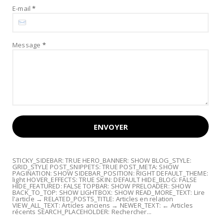
E-mail
*
Message
*
STICKY_SIDEBAR: TRUE HERO_BANNER: SHOW BLOG_STYLE:
GRID_STYLE POST_SNIPPETS: TRUE POST_META: SHOW
PAGINATION: SHOW SIDEBAR_POSITION: RIGHT DEFAULT_THEME:
light HOVER_EFFECTS: TRUE SKIN: DEFAULT HIDE_BLOG: FALSE
HIDE_FEATURED: FALSE TOPBAR: SHOW PRELOADER: SHOW
BACK_TO_TOP: SHOW LIGHTBOX: SHOW READ_MORE_TEXT: Lire
l'article → RELATED_POSTS_TITLE: Articles en relation
VIEW_ALL_TEXT: Articles anciens → NEWER_TEXT: ← Articles
récents SEARCH_PLACEHOLDER: Rechercher...