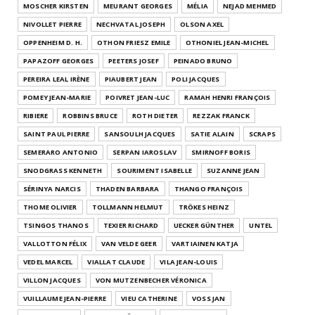
MOSCHER KIRSTEN
MEURANT GEORGES
MÉLIA
NEJAD MEHMED
NIVOLLET PIERRE
NECHVATAL JOSEPH
OLSON AXEL
OPPENHEIM D. H.
OTHON FRIESZ EMILE
OTHONIEL JEAN-MICHEL
PAPAZOFF GEORGES
PEETERS JOSEF
PEINADO BRUNO
PEREIRA LEAL IRÈNE
PIAUBERT JEAN
POLI JACQUES
POMEY JEAN-MARIE
POIVRET JEAN-LUC
RAMAH HENRI FRANÇOIS
RIBIERE
ROBBINS BRUCE
ROTH DIETER
REZZAK FRANCK
SAINT PAUL PIERRE
SANSOULH JACQUES
SATIE ALAIN
SCRAPS
SEMERARO ANTONIO
SERPAN IAROSLAV
SMIRNOFF BORIS
SNODGRASS KENNETH
SOURIMENT ISABELLE
SUZANNE JEAN
SÉRINYA NARCIS
THADEN BARBARA
THANGO FRANÇOIS
THOME OLIVIER
TOLLMANN HELMUT
TRÖKES HEINZ
TSINGOS THANOS
TEXIER RICHARD
UECKER GÜNTHER
UNTEL
VALLOTTON FÉLIX
VAN VELDE GEER
VARTIAINEN KATJA
VEDEL MARCEL
VIALLAT CLAUDE
VILA JEAN-LOUIS
VILLON JACQUES
VON MUTZENBECHER VÉRONICA
VUILLAUME JEAN-PIERRE
VIEU CATHERINE
VOSS JAN