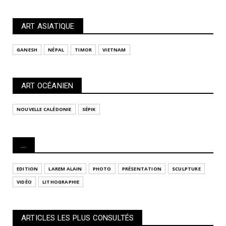
ART ASIATIQUE
GANESH
NÉPAL
TIMOR
VIETNAM
ART OCÉANIEN
NOUVELLE CALÉDONIE
SÉPIK
...
EDITION
LAREM ALAIN
PHOTO
PRÉSENTATION
SCULPTURE
VIDÉO
LITHOGRAPHIE
ARTICLES LES PLUS CONSULTÉS