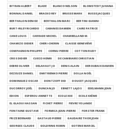
BITRAN ALBERT
BLADE
BLANCO NELSON
BLOMSTEDT JUHANA
BONNAL DANIEL
BRACKO REY
BRUSSE MARK
BUSSE JACQUES
BERTHALON DENISE
BERTHALON MARC
BERTINI GIANNI
BURT-RILEY RICARDO
CABANES DAMIEN
CAIRE PATRICE
CANE LOUIS
CARRADE MICHEL
CHAMBELLAND M.
CHAMIZO DIDIER
CHERI-CHERIN
CLAISSE GENEVIÈVE
COMPAGNON PHILIPPE
CORNU PIERRE
COTTON RUDY
CROS DIDIER
CUECO HENRI
DE CAMBIAIRE CHRISTIAN
DEBRE OLIVIER
DELAHAUT JO
DENIS ALAIN
DEROUBAIX DAMIEN
DEZEUZE DANIEL
DMITRIENKO PIERRE
DOLLA NOËL
DOMINGUEZ OSCAR
DONTZOFF DID
DOUCET JACQUES
DUCORROY JOËL
DUNCAN JO
EBNETT LAJOS
EDELMANN JEAN
EDION
ESPEROU ANNETTE
ECOLE XXE
ECOLE XXÈME
EL GLAOUI HASSAN
FICHET PIERRE
FIEVRE YOLANDE
FONTAINE GUSTAVE
FORMICA JEAN-PIERRE
FORSTER FRANK
FRIZE BERNARD
GASTAUD PIERRE
GAUDAIRE THOR JEAN
GEORGES CLAUDE
GOLDRING ROBIN
GOTENE MARCEL