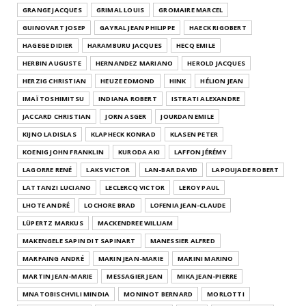
GRANGE JACQUES
GRIMAL LOUIS
GROMAIRE MARCEL
GUINOVART JOSEP
GAYRAL JEAN PHILIPPE
HAECK RIGOBERT
HAGEGE DIDIER
HARAMBURU JACQUES
HECQ EMILE
HERBIN AUGUSTE
HERNANDEZ MARIANO
HEROLD JACQUES
HERZIG CHRISTIAN
HEUZE EDMOND
HINK
HÉLION JEAN
IMAÏ TOSHIMITSU
INDIANA ROBERT
ISTRATI ALEXANDRE
JACCARD CHRISTIAN
JORN ASGER
JOURDAN EMILE
KIJNO LADISLAS
KLAPHECK KONRAD
KLASEN PETER
KOENIG JOHN FRANKLIN
KURODA AKI
LAFFON JÉRÉMY
LAGORRE RENÉ
LAKS VICTOR
LAN-BAR DAVID
LAPOUJADE ROBERT
LATTANZI LUCIANO
LECLERCQ VICTOR
LEROY PAUL
LHOTE ANDRÉ
LOCHORE BRAD
LOFENIA JEAN-CLAUDE
LÜPERTZ MARKUS
MACKENDREE WILLIAM
MAKENGELE SAPIN DIT SAPINART
MANESSIER ALFRED
MARFAING ANDRÉ
MARIN JEAN-MARIE
MARINI MARINO
MARTIN JEAN-MARIE
MESSAGIER JEAN
MIKA JEAN-PIERRE
MNATOBISCHVILI MINDIA
MONINOT BERNARD
MORLOTTI