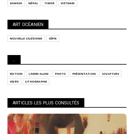
GANESH
NÉPAL
TIMOR
VIETNAM
ART OCÉANIEN
NOUVELLE CALÉDONIE
SÉPIK
...
EDITION
LAREM ALAIN
PHOTO
PRÉSENTATION
SCULPTURE
VIDÉO
LITHOGRAPHIE
ARTICLES LES PLUS CONSULTÉS