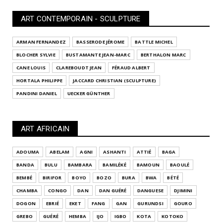
ART CONTEMPORAIN - SCULPTURE
ARMAN FERNANDEZ
BASSERODE JÉROME
BATTLE MICHEL
BLOCHER SYLVIE
BUSTAMANTE JEAN-MARC
BERTHALON MARC
CANE LOUIS
CLAREBOUDT JEAN
FÉRAUD ALBERT
HORTALA PHILIPPE
JACCARD CHRISTIAN (SCULPTURE)
PANDINI DANIEL
UECKER GÜNTHER
ART AFRICAIN
ADOUMA
ABELAM
AGNI
ASHANTI
ATTIÉ
BAGA
BANDA
BULU
BAMBARA
BAMILÉKÉ
BAMOUN
BAOULÉ
BEMBÉ
BIRIFOR
BOYO
BOZO
BURA
BWA
BÉTÉ
CHAMBA
CONGO
DAN
DAN GUÉRÉ
DANGUESE
DJIMINI
DOGON
EBRIÉ
EKET
FANG
GAN
GURUNDSI
GOURO
GREBO
GUÉRÉ
HEMBA
IJO
IGBO
KOTA
KOTOKO