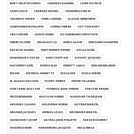
BURT-RILEY RICARDO
CABANES DAMIEN
CAIRE PATRICE
CANE LOUIS
CARRADE MICHEL
CHAMBELLAND M.
CHAMIZO DIDIER
CHERI-CHERIN
CLAISSE GENEVIÈVE
COMPAGNON PHILIPPE
CORNU PIERRE
COTTON RUDY
CROS DIDIER
CUECO HENRI
DE CAMBIAIRE CHRISTIAN
DEBRE OLIVIER
DELAHAUT JO
DENIS ALAIN
DEROUBAIX DAMIEN
DEZEUZE DANIEL
DMITRIENKO PIERRE
DOLLA NOËL
DOMINGUEZ OSCAR
DONTZOFF DID
DOUCET JACQUES
DUCORROY JOËL
DUNCAN JO
EBNETT LAJOS
EDELMANN JEAN
EDION
ESPEROU ANNETTE
ECOLE XXE
ECOLE XXÈME
EL GLAOUI HASSAN
FICHET PIERRE
FIEVRE YOLANDE
FONTAINE GUSTAVE
FORMICA JEAN-PIERRE
FORSTER FRANK
FRIZE BERNARD
GASTAUD PIERRE
GAUDAIRE THOR JEAN
GEORGES CLAUDE
GOLDRING ROBIN
GOTENE MARCEL
GRANGE JACQUES
GRIMAL LOUIS
GROMAIRE MARCEL
GUINOVART JOSEP
GAYRAL JEAN PHILIPPE
HAECK RIGOBERT
HAGEGE DIDIER
HARAMBURU JACQUES
HECQ EMILE