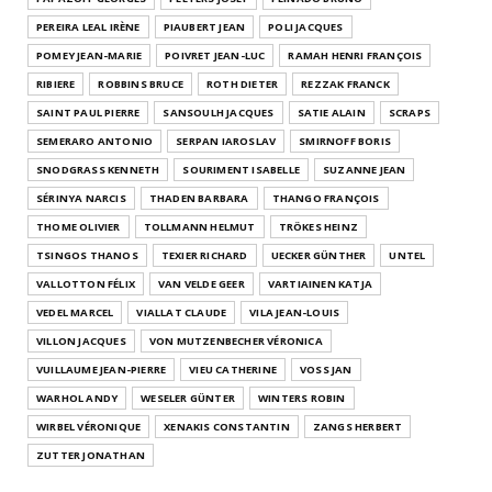
PEREIRA LEAL IRÈNE
PIAUBERT JEAN
POLI JACQUES
POMEY JEAN-MARIE
POIVRET JEAN-LUC
RAMAH HENRI FRANÇOIS
RIBIERE
ROBBINS BRUCE
ROTH DIETER
REZZAK FRANCK
SAINT PAUL PIERRE
SANSOULH JACQUES
SATIE ALAIN
SCRAPS
SEMERARO ANTONIO
SERPAN IAROSLAV
SMIRNOFF BORIS
SNODGRASS KENNETH
SOURIMENT ISABELLE
SUZANNE JEAN
SÉRINYA NARCIS
THADEN BARBARA
THANGO FRANÇOIS
THOME OLIVIER
TOLLMANN HELMUT
TRÖKES HEINZ
TSINGOS THANOS
TEXIER RICHARD
UECKER GÜNTHER
UNTEL
VALLOTTON FÉLIX
VAN VELDE GEER
VARTIAINEN KATJA
VEDEL MARCEL
VIALLAT CLAUDE
VILA JEAN-LOUIS
VILLON JACQUES
VON MUTZENBECHER VÉRONICA
VUILLAUME JEAN-PIERRE
VIEU CATHERINE
VOSS JAN
WARHOL ANDY
WESELER GÜNTER
WINTERS ROBIN
WIRBEL VÉRONIQUE
XENAKIS CONSTANTIN
ZANGS HERBERT
ZUTTER JONATHAN