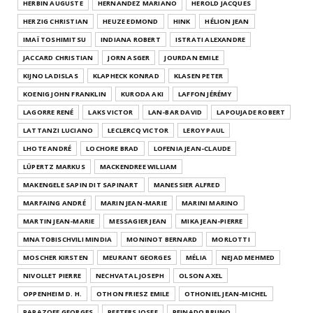
HERBIN AUGUSTE
HERNANDEZ MARIANO
HEROLD JACQUES
HERZIG CHRISTIAN
HEUZE EDMOND
HINK
HÉLION JEAN
IMAÏ TOSHIMITSU
INDIANA ROBERT
ISTRATI ALEXANDRE
JACCARD CHRISTIAN
JORN ASGER
JOURDAN EMILE
KIJNO LADISLAS
KLAPHECK KONRAD
KLASEN PETER
KOENIG JOHN FRANKLIN
KURODA AKI
LAFFON JÉRÉMY
LAGORRE RENÉ
LAKS VICTOR
LAN-BAR DAVID
LAPOUJADE ROBERT
LATTANZI LUCIANO
LECLERCQ VICTOR
LEROY PAUL
LHOTE ANDRÉ
LOCHORE BRAD
LOFENIA JEAN-CLAUDE
LÜPERTZ MARKUS
MACKENDREE WILLIAM
MAKENGELE SAPIN DIT SAPINART
MANESSIER ALFRED
MARFAING ANDRÉ
MARIN JEAN-MARIE
MARINI MARINO
MARTIN JEAN-MARIE
MESSAGIER JEAN
MIKA JEAN-PIERRE
MNATOBISCHVILI MINDIA
MONINOT BERNARD
MORLOTTI
MOSCHER KIRSTEN
MEURANT GEORGES
MÉLIA
NEJAD MEHMED
NIVOLLET PIERRE
NECHVATAL JOSEPH
OLSON AXEL
OPPENHEIM D. H.
OTHON FRIESZ EMILE
OTHONIEL JEAN-MICHEL
PAPAZOFF GEORGES
PEETERS JOSEF
PEINADO BRUNO