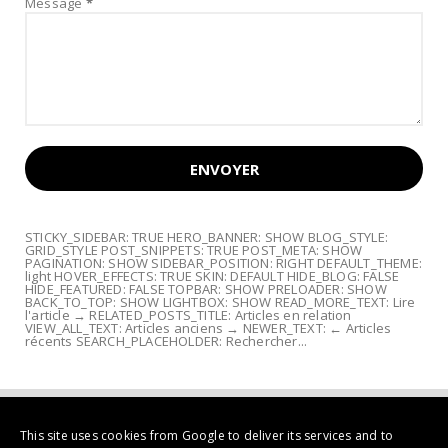
Message
*
STICKY_SIDEBAR: TRUE HERO_BANNER: SHOW BLOG_STYLE:
GRID_STYLE POST_SNIPPETS: TRUE POST_META: SHOW
PAGINATION: SHOW SIDEBAR_POSITION: RIGHT DEFAULT_THEME:
light HOVER_EFFECTS: TRUE SKIN: DEFAULT HIDE_BLOG: FALSE
HIDE_FEATURED: FALSE TOPBAR: SHOW PRELOADER: SHOW
BACK_TO_TOP: SHOW LIGHTBOX: SHOW READ_MORE_TEXT: Lire
l'article → RELATED_POSTS_TITLE: Articles en relation
VIEW_ALL_TEXT: Articles anciens → NEWER_TEXT: ← Articles
récents SEARCH_PLACEHOLDER: Rechercher...
This site uses cookies from Google to deliver its services and to