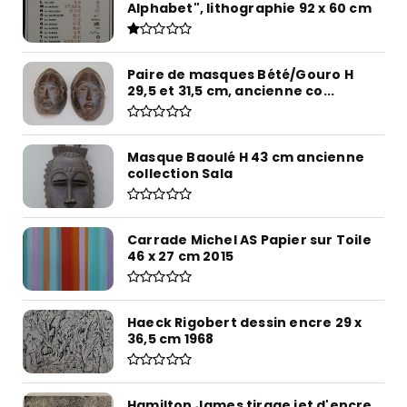
Alphabet", lithographie 92 x 60 cm
Paire de masques Bété/Gouro H
29,5 et 31,5 cm, ancienne co...
Masque Baoulé H 43 cm ancienne
collection Sala
Carrade Michel AS Papier sur Toile
46 x 27 cm 2015
Haeck Rigobert dessin encre 29 x
36,5 cm 1968
Hamilton James tirage jet d'encre