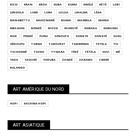
KISSI
KRAN
KROU
KUBA
KUMU
KWÉLÉ
KÉTÉ
LOBI
LENGOLA
LIGBI
LUBA
LULUA
LWALWA
LÉGA
MANGBETTU
MAHONGWÉ
MAMA
MAMBILA
MARKA
MBAGANI
MENDÉ
MOSSI
MUMUYÉ
NGBAKA
NGBANDI
NOK
PENDÉ
PUNU
SENOUFO
SONGYE
SONGYÉ
SUKU
SÉNOUFO
TABWA
TABOURET
TAMBERMA
TETELA
TIV
TSCHOKWÉ
TSOGO
TY WARA
TÉKÉ
TÉTÉLA
VUVI
WÉ
YAKA
YAOURÉ
YORUBA
ZANDÉ
ZARAMO
CIMIER
KULANGO
ART AMÉRIQUE DU NORD
HOPI
KACHINA HOPI
ART ASIATIQUE