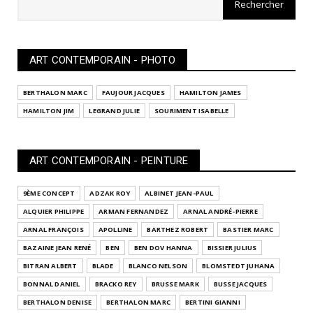
ART CONTEMPORAIN - PHOTO
BERTHALON MARC
FAUJOUR JACQUES
HAMILTON JAMES
HAMILTON JIM
LEGRAND JULIE
SOURIMENT ISABELLE
ART CONTEMPORAIN - PEINTURE
9ÈME CONCEPT
ADZAK ROY
ALBINET JEAN-PAUL
ALQUIER PHILIPPE
ARMAN FERNANDEZ
ARNAL ANDRÉ-PIERRE
ARNAL FRANÇOIS
APOLLINE
BARTHEZ ROBERT
BASTIER MARC
BAZAINE JEAN RENÉ
BEN
BEN DOV HANNA
BISSIER JULIUS
BITRAN ALBERT
BLADE
BLANCO NELSON
BLOMSTEDT JUHANA
BONNAL DANIEL
BRACKO REY
BRUSSE MARK
BUSSE JACQUES
BERTHALON DENISE
BERTHALON MARC
BERTINI GIANNI