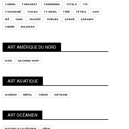
TABWA
TABOURET
TAMBERMA
TETELA
TIV
TSCHOKWÉ
TSOGO
TY WARA
TÉKÉ
TÉTÉLA
VUVI
WÉ
YAKA
YAOURÉ
YORUBA
ZANDÉ
ZARAMO
CIMIER
KULANGO
ART AMÉRIQUE DU NORD
HOPI
KACHINA HOPI
ART ASIATIQUE
GANESH
NÉPAL
TIMOR
VIETNAM
ART OCÉANIEN
NOUVELLE CALÉDONIE
SÉPIK