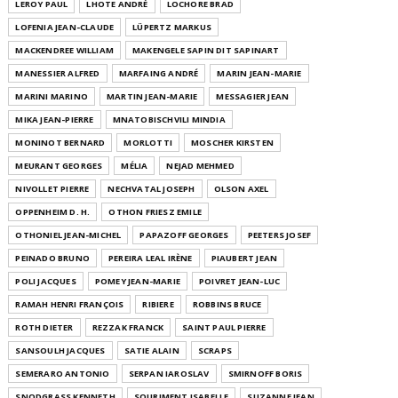
LEROY PAUL
LHOTE ANDRÉ
LOCHORE BRAD
LOFENIA JEAN-CLAUDE
LÜPERTZ MARKUS
MACKENDREE WILLIAM
MAKENGELE SAPIN DIT SAPINART
MANESSIER ALFRED
MARFAING ANDRÉ
MARIN JEAN-MARIE
MARINI MARINO
MARTIN JEAN-MARIE
MESSAGIER JEAN
MIKA JEAN-PIERRE
MNATOBISCHVILI MINDIA
MONINOT BERNARD
MORLOTTI
MOSCHER KIRSTEN
MEURANT GEORGES
MÉLIA
NEJAD MEHMED
NIVOLLET PIERRE
NECHVATAL JOSEPH
OLSON AXEL
OPPENHEIM D. H.
OTHON FRIESZ EMILE
OTHONIEL JEAN-MICHEL
PAPAZOFF GEORGES
PEETERS JOSEF
PEINADO BRUNO
PEREIRA LEAL IRÈNE
PIAUBERT JEAN
POLI JACQUES
POMEY JEAN-MARIE
POIVRET JEAN-LUC
RAMAH HENRI FRANÇOIS
RIBIERE
ROBBINS BRUCE
ROTH DIETER
REZZAK FRANCK
SAINT PAUL PIERRE
SANSOULH JACQUES
SATIE ALAIN
SCRAPS
SEMERARO ANTONIO
SERPAN IAROSLAV
SMIRNOFF BORIS
SNODGRASS KENNETH
SOURIMENT ISABELLE
SUZANNE JEAN