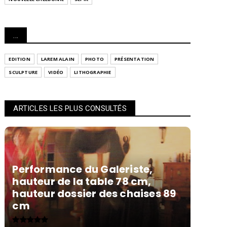
...
EDITION
LAREM ALAIN
PHOTO
PRÉSENTATION
SCULPTURE
VIDÉO
LITHOGRAPHIE
ARTICLES LES PLUS CONSULTÉS
Performance du Galeriste,
hauteur de la table 78 cm,
hauteur dossier des chaises 89
cm