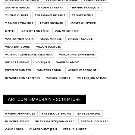
SÉRINYA NARCIS
THADEN BARBARA
THANGO FRANÇOIS
THOME OLIVIER
TOLLMANN HELMUT
TRÖKES HEINZ
TSINGOS THANOS
TEXIER RICHARD
UECKER GÜNTHER
UNTEL
VALLOTTON FÉLIX
VAN VELDE GEER
VARTIAINEN KATJA
VEDEL MARCEL
VIALLAT CLAUDE
VILA JEAN-LOUIS
VILLON JACQUES
VON MUTZENBECHER VÉRONICA
VUILLAUME JEAN-PIERRE
VIEU CATHERINE
VOSS JAN
WARHOL ANDY
WESELER GÜNTER
WINTERS ROBIN
WIRBEL VÉRONIQUE
XENAKIS CONSTANTIN
ZANGS HERBERT
ZUTTER JONATHAN
ART CONTEMPORAIN - SCULPTURE
ARMAN FERNANDEZ
BASSERODE JÉROME
BATTLE MICHEL
BLOCHER SYLVIE
BUSTAMANTE JEAN-MARC
BERTHALON MARC
CANE LOUIS
CLAREBOUDT JEAN
FÉRAUD ALBERT