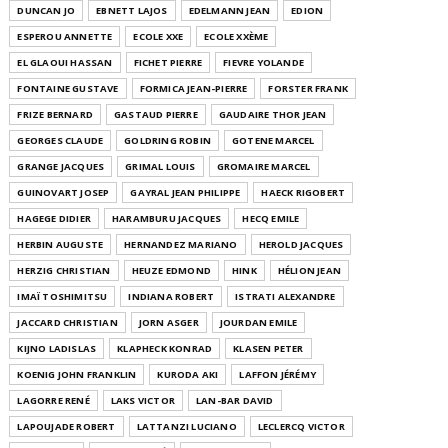
DUNCAN JO
EBNETT LAJOS
EDELMANN JEAN
EDION
ESPEROU ANNETTE
ECOLE XXE
ECOLE XXÈME
EL GLAOUI HASSAN
FICHET PIERRE
FIEVRE YOLANDE
FONTAINE GUSTAVE
FORMICA JEAN-PIERRE
FORSTER FRANK
FRIZE BERNARD
GASTAUD PIERRE
GAUDAIRE THOR JEAN
GEORGES CLAUDE
GOLDRING ROBIN
GOTENE MARCEL
GRANGE JACQUES
GRIMAL LOUIS
GROMAIRE MARCEL
GUINOVART JOSEP
GAYRAL JEAN PHILIPPE
HAECK RIGOBERT
HAGEGE DIDIER
HARAMBURU JACQUES
HECQ EMILE
HERBIN AUGUSTE
HERNANDEZ MARIANO
HEROLD JACQUES
HERZIG CHRISTIAN
HEUZE EDMOND
HINK
HÉLION JEAN
IMAÏ TOSHIMITSU
INDIANA ROBERT
ISTRATI ALEXANDRE
JACCARD CHRISTIAN
JORN ASGER
JOURDAN EMILE
KIJNO LADISLAS
KLAPHECK KONRAD
KLASEN PETER
KOENIG JOHN FRANKLIN
KURODA AKI
LAFFON JÉRÉMY
LAGORRE RENÉ
LAKS VICTOR
LAN-BAR DAVID
LAPOUJADE ROBERT
LATTANZI LUCIANO
LECLERCQ VICTOR