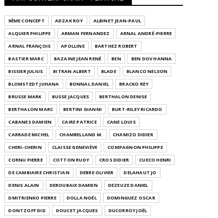
9ÈME CONCEPT
ADZAK ROY
ALBINET JEAN-PAUL
ALQUIER PHILIPPE
ARMAN FERNANDEZ
ARNAL ANDRÉ-PIERRE
ARNAL FRANÇOIS
APOLLINE
BARTHEZ ROBERT
BASTIER MARC
BAZAINE JEAN RENÉ
BEN
BEN DOV HANNA
BISSIER JULIUS
BITRAN ALBERT
BLADE
BLANCO NELSON
BLOMSTEDT JUHANA
BONNAL DANIEL
BRACKO REY
BRUSSE MARK
BUSSE JACQUES
BERTHALON DENISE
BERTHALON MARC
BERTINI GIANNI
BURT-RILEY RICARDO
CABANES DAMIEN
CAIRE PATRICE
CANE LOUIS
CARRADE MICHEL
CHAMBELLAND M.
CHAMIZO DIDIER
CHERI-CHERIN
CLAISSE GENEVIÈVE
COMPAGNON PHILIPPE
CORNU PIERRE
COTTON RUDY
CROS DIDIER
CUECO HENRI
DE CAMBIAIRE CHRISTIAN
DEBRE OLIVIER
DELAHAUT JO
DENIS ALAIN
DEROUBAIX DAMIEN
DEZEUZE DANIEL
DMITRIENKO PIERRE
DOLLA NOËL
DOMINGUEZ OSCAR
DONTZOFF DID
DOUCET JACQUES
DUCORROY JOËL