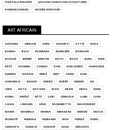
HORTALA PHILIPPE
JACCARD CHRISTIAN (SCULPTURE)
PANDINI DANIEL
UECKER GÜNTHER
ART AFRICAIN
ADOUMA
ABELAM
AGNI
ASHANTI
ATTIÉ
BAGA
BANDA
BULU
BAMBARA
BAMILÉKÉ
BAMOUN
BAOULÉ
BEMBÉ
BIRIFOR
BOYO
BOZO
BURA
BWA
BÉTÉ
CHAMBA
CONGO
DAN
DAN GUÉRÉ
DANGUESE
DJIMINI
DOGON
EBRIÉ
EKET
FANG
GAN
GURUNDSI
GOURO
GREBO
GUÉRÉ
HEMBA
IJO
IGBO
KOTA
KOTOKO
KISSI
KRAN
KROU
KUBA
KUMU
KWÉLÉ
KÉTÉ
LOBI
LENGOLA
LIGBI
LUBA
LULUA
LWALWA
LÉGA
MANGBETTU
MAHONGWÉ
MAMA
MAMBILA
MARKA
MBAGANI
MENDÉ
MOSSI
MUMUYÉ
NGBAKA
NGBANDI
NOK
PENDÉ
PUNU
SENOUFO
SONGYE
SONGYÉ
SUKU
SÉNOUFO