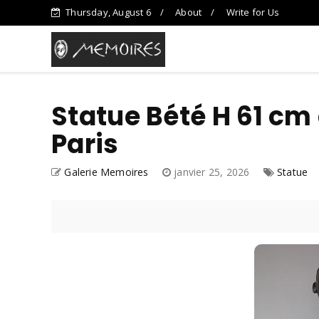
Thursday, August 6
About
Write for Us
Statue Bété H 61 cm
Paris
Galerie Memoires
janvier 25, 2026
Statue