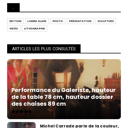
...
EDITION
LAREM ALAIN
PHOTO
PRÉSENTATION
SCULPTURE
VIDÉO
LITHOGRAPHIE
ARTICLES LES PLUS CONSULTÉS
Performance du Galeriste, hauteur
de la table 78 cm, hauteur dossier
des chaises 89 cm
Michel Carrade parle de la couleur,