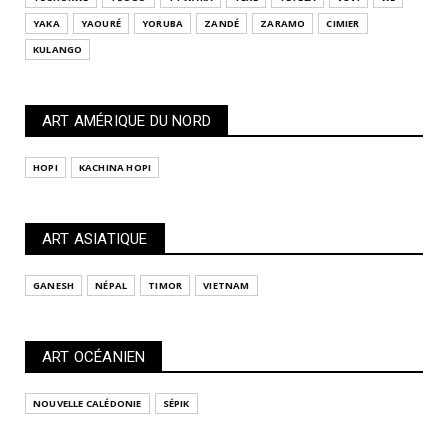
YAKA
YAOURÉ
YORUBA
ZANDÉ
ZARAMO
CIMIER
KULANGO
ART AMÉRIQUE DU NORD
HOPI
KACHINA HOPI
ART ASIATIQUE
GANESH
NÉPAL
TIMOR
VIETNAM
ART OCÉANIEN
NOUVELLE CALÉDONIE
SÉPIK