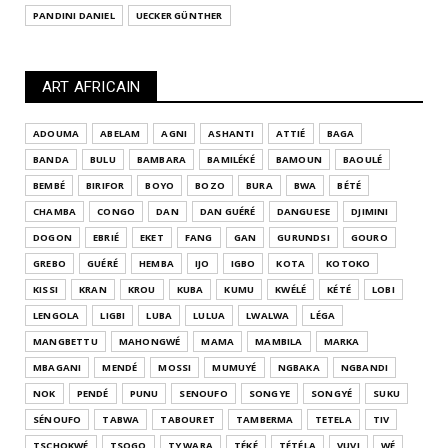
PANDINI DANIEL
UECKER GÜNTHER
ART AFRICAIN
ADOUMA
ABELAM
AGNI
ASHANTI
ATTIÉ
BAGA
BANDA
BULU
BAMBARA
BAMILÉKÉ
BAMOUN
BAOULÉ
BEMBÉ
BIRIFOR
BOYO
BOZO
BURA
BWA
BÉTÉ
CHAMBA
CONGO
DAN
DAN GUÉRÉ
DANGUESE
DJIMINI
DOGON
EBRIÉ
EKET
FANG
GAN
GURUNDSI
GOURO
GREBO
GUÉRÉ
HEMBA
IJO
IGBO
KOTA
KOTOKO
KISSI
KRAN
KROU
KUBA
KUMU
KWÉLÉ
KÉTÉ
LOBI
LENGOLA
LIGBI
LUBA
LULUA
LWALWA
LÉGA
MANGBETTU
MAHONGWÉ
MAMA
MAMBILA
MARKA
MBAGANI
MENDÉ
MOSSI
MUMUYÉ
NGBAKA
NGBANDI
NOK
PENDÉ
PUNU
SENOUFO
SONGYE
SONGYÉ
SUKU
SÉNOUFO
TABWA
TABOURET
TAMBERMA
TETELA
TIV
TSCHOKWÉ
TSOGO
TY WARA
TÉKÉ
TÉTÉLA
VUVI
WÉ