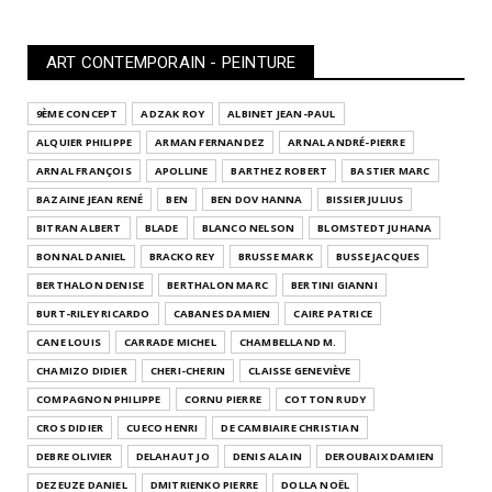
ART CONTEMPORAIN - PEINTURE
9ÈME CONCEPT
ADZAK ROY
ALBINET JEAN-PAUL
ALQUIER PHILIPPE
ARMAN FERNANDEZ
ARNAL ANDRÉ-PIERRE
ARNAL FRANÇOIS
APOLLINE
BARTHEZ ROBERT
BASTIER MARC
BAZAINE JEAN RENÉ
BEN
BEN DOV HANNA
BISSIER JULIUS
BITRAN ALBERT
BLADE
BLANCO NELSON
BLOMSTEDT JUHANA
BONNAL DANIEL
BRACKO REY
BRUSSE MARK
BUSSE JACQUES
BERTHALON DENISE
BERTHALON MARC
BERTINI GIANNI
BURT-RILEY RICARDO
CABANES DAMIEN
CAIRE PATRICE
CANE LOUIS
CARRADE MICHEL
CHAMBELLAND M.
CHAMIZO DIDIER
CHERI-CHERIN
CLAISSE GENEVIÈVE
COMPAGNON PHILIPPE
CORNU PIERRE
COTTON RUDY
CROS DIDIER
CUECO HENRI
DE CAMBIAIRE CHRISTIAN
DEBRE OLIVIER
DELAHAUT JO
DENIS ALAIN
DEROUBAIX DAMIEN
DEZEUZE DANIEL
DMITRIENKO PIERRE
DOLLA NOËL