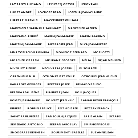
LATTANZI LUCIANO
LECLERCQ VICTOR
LEROY PAUL
LHOTE ANDRÉ
LOCHORE BRAD
LOFENIA JEAN-CLAUDE
LÜPERTZ MARKUS
MACKENDREE WILLIAM
MAKENGELE SAPIN DIT SAPINART
MANESSIER ALFRED
MARFAING ANDRÉ
MARIN JEAN-MARIE
MARINI MARINO
MARTIN JEAN-MARIE
MESSAGIER JEAN
MIKA JEAN-PIERRE
MNATOBISCHVILI MINDIA
MONINOT BERNARD
MORLOTTI
MOSCHER KIRSTEN
MEURANT GEORGES
MÉLIA
NEJAD MEHMED
NIVOLLET PIERRE
NECHVATAL JOSEPH
OLSON AXEL
OPPENHEIM D. H.
OTHON FRIESZ EMILE
OTHONIEL JEAN-MICHEL
PAPAZOFF GEORGES
PEETERS JOSEF
PEINADO BRUNO
PEREIRA LEAL IRÈNE
PIAUBERT JEAN
POLI JACQUES
POMEY JEAN-MARIE
POIVRET JEAN-LUC
RAMAH HENRI FRANÇOIS
RIBIERE
ROBBINS BRUCE
ROTH DIETER
REZZAK FRANCK
SAINT PAUL PIERRE
SANSOULH JACQUES
SATIE ALAIN
SCRAPS
SEMERARO ANTONIO
SERPAN IAROSLAV
SMIRNOFF BORIS
SNODGRASS KENNETH
SOURIMENT ISABELLE
SUZANNE JEAN