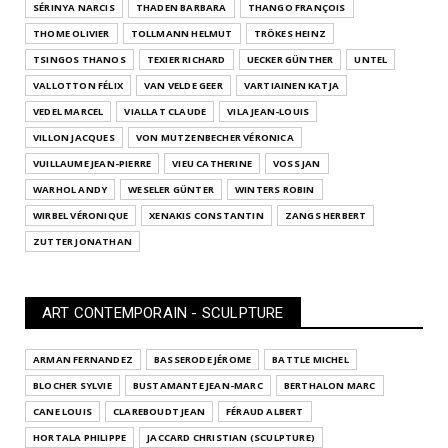
SÉRINYA NARCIS
THADEN BARBARA
THANGO FRANÇOIS
THOME OLIVIER
TOLLMANN HELMUT
TRÖKES HEINZ
TSINGOS THANOS
TEXIER RICHARD
UECKER GÜNTHER
UNTEL
VALLOTTON FÉLIX
VAN VELDE GEER
VARTIAINEN KATJA
VEDEL MARCEL
VIALLAT CLAUDE
VILA JEAN-LOUIS
VILLON JACQUES
VON MUTZENBECHER VÉRONICA
VUILLAUME JEAN-PIERRE
VIEU CATHERINE
VOSS JAN
WARHOL ANDY
WESELER GÜNTER
WINTERS ROBIN
WIRBEL VÉRONIQUE
XENAKIS CONSTANTIN
ZANGS HERBERT
ZUTTER JONATHAN
ART CONTEMPORAIN - SCULPTURE
ARMAN FERNANDEZ
BASSERODE JÉROME
BATTLE MICHEL
BLOCHER SYLVIE
BUSTAMANTE JEAN-MARC
BERTHALON MARC
CANE LOUIS
CLAREBOUDT JEAN
FÉRAUD ALBERT
HORTALA PHILIPPE
JACCARD CHRISTIAN (SCULPTURE)