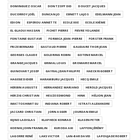
DOMINGUEZ OSCAR
DONTZOFF DID
DOUCET JACQUES
DUCORROY JOËL
DUNCAN JO
EBNETT LAJOS
EDELMANN JEAN
EDION
ESPEROU ANNETTE
ECOLE XXE
ECOLE XXÈME
EL GLAOUI HASSAN
FICHET PIERRE
FIEVRE YOLANDE
FONTAINE GUSTAVE
FORMICA JEAN-PIERRE
FORSTER FRANK
FRIZE BERNARD
GASTAUD PIERRE
GAUDAIRE THOR JEAN
GEORGES CLAUDE
GOLDRING ROBIN
GOTENE MARCEL
GRANGE JACQUES
GRIMAL LOUIS
GROMAIRE MARCEL
GUINOVART JOSEP
GAYRAL JEAN PHILIPPE
HAECK RIGOBERT
HAGEGE DIDIER
HARAMBURU JACQUES
HECQ EMILE
HERBIN AUGUSTE
HERNANDEZ MARIANO
HEROLD JACQUES
HERZIG CHRISTIAN
HEUZE EDMOND
HINK
HÉLION JEAN
IMAÏ TOSHIMITSU
INDIANA ROBERT
ISTRATI ALEXANDRE
JACCARD CHRISTIAN
JORN ASGER
JOURDAN EMILE
KIJNO LADISLAS
KLAPHECK KONRAD
KLASEN PETER
KOENIG JOHN FRANKLIN
KURODA AKI
LAFFON JÉRÉMY
LAGORRE RENÉ
LAKS VICTOR
LAN-BAR DAVID
LAPOUJADE ROBERT