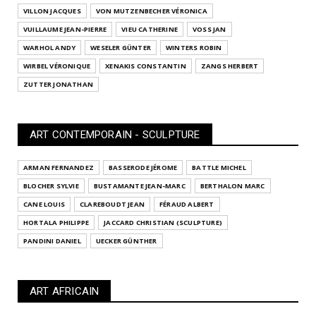
VILLON JACQUES
VON MUTZENBECHER VÉRONICA
VUILLAUME JEAN-PIERRE
VIEU CATHERINE
VOSS JAN
WARHOL ANDY
WESELER GÜNTER
WINTERS ROBIN
WIRBEL VÉRONIQUE
XENAKIS CONSTANTIN
ZANGS HERBERT
ZUTTER JONATHAN
ART CONTEMPORAIN - SCULPTURE
ARMAN FERNANDEZ
BASSERODE JÉROME
BATTLE MICHEL
BLOCHER SYLVIE
BUSTAMANTE JEAN-MARC
BERTHALON MARC
CANE LOUIS
CLAREBOUDT JEAN
FÉRAUD ALBERT
HORTALA PHILIPPE
JACCARD CHRISTIAN (SCULPTURE)
PANDINI DANIEL
UECKER GÜNTHER
ART AFRICAIN