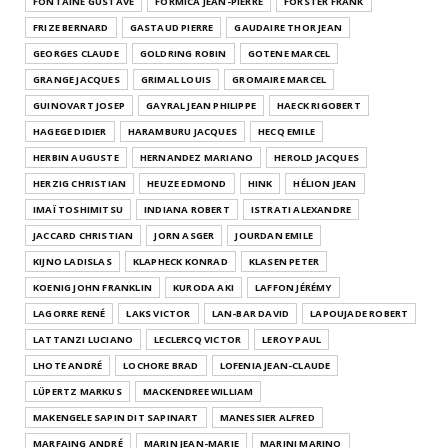
FONTAINE GUSTAVE
FORMICA JEAN-PIERRE
FORSTER FRANK
FRIZE BERNARD
GASTAUD PIERRE
GAUDAIRE THOR JEAN
GEORGES CLAUDE
GOLDRING ROBIN
GOTENE MARCEL
GRANGE JACQUES
GRIMAL LOUIS
GROMAIRE MARCEL
GUINOVART JOSEP
GAYRAL JEAN PHILIPPE
HAECK RIGOBERT
HAGEGE DIDIER
HARAMBURU JACQUES
HECQ EMILE
HERBIN AUGUSTE
HERNANDEZ MARIANO
HEROLD JACQUES
HERZIG CHRISTIAN
HEUZE EDMOND
HINK
HÉLION JEAN
IMAÏ TOSHIMITSU
INDIANA ROBERT
ISTRATI ALEXANDRE
JACCARD CHRISTIAN
JORN ASGER
JOURDAN EMILE
KIJNO LADISLAS
KLAPHECK KONRAD
KLASEN PETER
KOENIG JOHN FRANKLIN
KURODA AKI
LAFFON JÉRÉMY
LAGORRE RENÉ
LAKS VICTOR
LAN-BAR DAVID
LAPOUJADE ROBERT
LATTANZI LUCIANO
LECLERCQ VICTOR
LEROY PAUL
LHOTE ANDRÉ
LOCHORE BRAD
LOFENIA JEAN-CLAUDE
LÜPERTZ MARKUS
MACKENDREE WILLIAM
MAKENGELE SAPIN DIT SAPINART
MANESSIER ALFRED
MARFAING ANDRÉ
MARIN JEAN-MARIE
MARINI MARINO