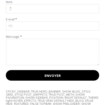
Nom
E-mail
*
Message
*
STICKY_SIDEBAR: TRUE HERO_BANNER: SHOW BLOG_STYLE:
GRID_STYLE POST_SNIPPETS: TRUE POST_META: SHOW
PAGINATION: SHOW SIDEBAR_POSITION: RIGHT DEFAULT_THEME:
light HOVER_EFFECTS: TRUE SKIN: DEFAULT HIDE_BLOG: FALSE
HIDE_FEATURED: FALSE TOPBAR: SHOW PRELOADER: SHOW