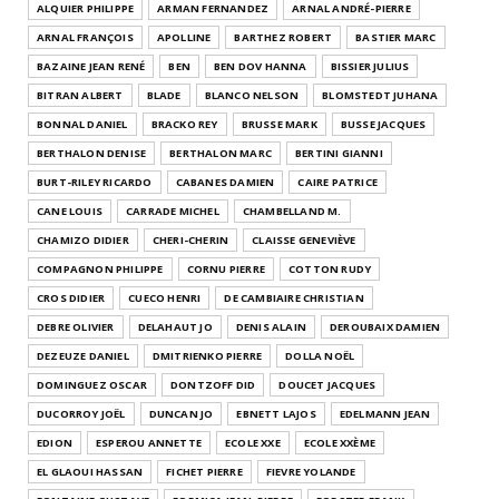
ALQUIER PHILIPPE
ARMAN FERNANDEZ
ARNAL ANDRÉ-PIERRE
ARNAL FRANÇOIS
APOLLINE
BARTHEZ ROBERT
BASTIER MARC
BAZAINE JEAN RENÉ
BEN
BEN DOV HANNA
BISSIER JULIUS
BITRAN ALBERT
BLADE
BLANCO NELSON
BLOMSTEDT JUHANA
BONNAL DANIEL
BRACKO REY
BRUSSE MARK
BUSSE JACQUES
BERTHALON DENISE
BERTHALON MARC
BERTINI GIANNI
BURT-RILEY RICARDO
CABANES DAMIEN
CAIRE PATRICE
CANE LOUIS
CARRADE MICHEL
CHAMBELLAND M.
CHAMIZO DIDIER
CHERI-CHERIN
CLAISSE GENEVIÈVE
COMPAGNON PHILIPPE
CORNU PIERRE
COTTON RUDY
CROS DIDIER
CUECO HENRI
DE CAMBIAIRE CHRISTIAN
DEBRE OLIVIER
DELAHAUT JO
DENIS ALAIN
DEROUBAIX DAMIEN
DEZEUZE DANIEL
DMITRIENKO PIERRE
DOLLA NOËL
DOMINGUEZ OSCAR
DONTZOFF DID
DOUCET JACQUES
DUCORROY JOËL
DUNCAN JO
EBNETT LAJOS
EDELMANN JEAN
EDION
ESPEROU ANNETTE
ECOLE XXE
ECOLE XXÈME
EL GLAOUI HASSAN
FICHET PIERRE
FIEVRE YOLANDE