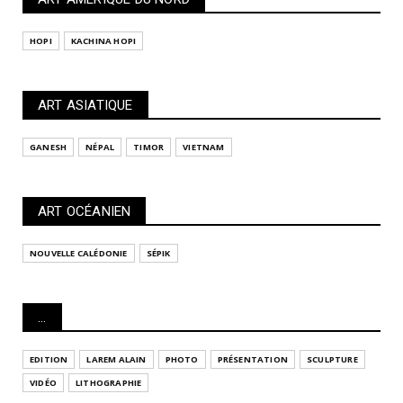
HOPI
KACHINA HOPI
ART ASIATIQUE
GANESH
NÉPAL
TIMOR
VIETNAM
ART OCÉANIEN
NOUVELLE CALÉDONIE
SÉPIK
...
EDITION
LAREM ALAIN
PHOTO
PRÉSENTATION
SCULPTURE
VIDÉO
LITHOGRAPHIE