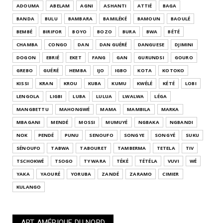
ADOUMA
ABELAM
AGNI
ASHANTI
ATTIÉ
BAGA
BANDA
BULU
BAMBARA
BAMILÉKÉ
BAMOUN
BAOULÉ
BEMBÉ
BIRIFOR
BOYO
BOZO
BURA
BWA
BÉTÉ
CHAMBA
CONGO
DAN
DAN GUÉRÉ
DANGUESE
DJIMINI
DOGON
EBRIÉ
EKET
FANG
GAN
GURUNDSI
GOURO
GREBO
GUÉRÉ
HEMBA
IJO
IGBO
KOTA
KOTOKO
KISSI
KRAN
KROU
KUBA
KUMU
KWÉLÉ
KÉTÉ
LOBI
LENGOLA
LIGBI
LUBA
LULUA
LWALWA
LÉGA
MANGBETTU
MAHONGWÉ
MAMA
MAMBILA
MARKA
MBAGANI
MENDÉ
MOSSI
MUMUYÉ
NGBAKA
NGBANDI
NOK
PENDÉ
PUNU
SENOUFO
SONGYE
SONGYÉ
SUKU
SÉNOUFO
TABWA
TABOURET
TAMBERMA
TETELA
TIV
TSCHOKWÉ
TSOGO
TY WARA
TÉKÉ
TÉTÉLA
VUVI
WÉ
YAKA
YAOURÉ
YORUBA
ZANDÉ
ZARAMO
CIMIER
KULANGO
ART AMÉRIQUE DU NORD