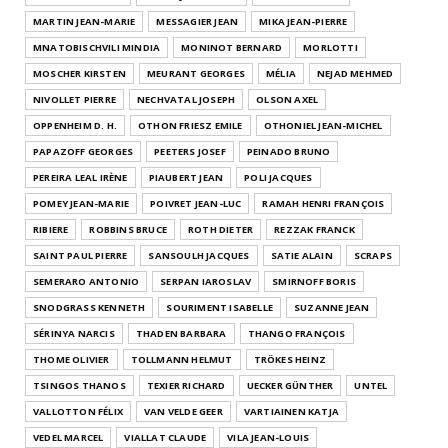
MARTIN JEAN-MARIE
MESSAGIER JEAN
MIKA JEAN-PIERRE
MNATOBISCHVILI MINDIA
MONINOT BERNARD
MORLOTTI
MOSCHER KIRSTEN
MEURANT GEORGES
MÉLIA
NEJAD MEHMED
NIVOLLET PIERRE
NECHVATAL JOSEPH
OLSON AXEL
OPPENHEIM D. H.
OTHON FRIESZ EMILE
OTHONIEL JEAN-MICHEL
PAPAZOFF GEORGES
PEETERS JOSEF
PEINADO BRUNO
PEREIRA LEAL IRÈNE
PIAUBERT JEAN
POLI JACQUES
POMEY JEAN-MARIE
POIVRET JEAN-LUC
RAMAH HENRI FRANÇOIS
RIBIERE
ROBBINS BRUCE
ROTH DIETER
REZZAK FRANCK
SAINT PAUL PIERRE
SANSOULH JACQUES
SATIE ALAIN
SCRAPS
SEMERARO ANTONIO
SERPAN IAROSLAV
SMIRNOFF BORIS
SNODGRASS KENNETH
SOURIMENT ISABELLE
SUZANNE JEAN
SÉRINYA NARCIS
THADEN BARBARA
THANGO FRANÇOIS
THOME OLIVIER
TOLLMANN HELMUT
TRÖKES HEINZ
TSINGOS THANOS
TEXIER RICHARD
UECKER GÜNTHER
UNTEL
VALLOTTON FÉLIX
VAN VELDE GEER
VARTIAINEN KATJA
VEDEL MARCEL
VIALLAT CLAUDE
VILA JEAN-LOUIS