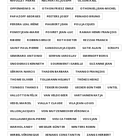
NIVOLLET PIERRE
NECHVATAL JOSEPH
OLSON AXEL
OPPENHEIM D. H.
OTHON FRIESZ EMILE
OTHONIEL JEAN-MICHEL
PAPAZOFF GEORGES
PEETERS JOSEF
PEINADO BRUNO
PEREIRA LEAL IRÈNE
PIAUBERT JEAN
POLI JACQUES
POMEY JEAN-MARIE
POIVRET JEAN-LUC
RAMAH HENRI FRANÇOIS
RIBIERE
ROBBINS BRUCE
ROTH DIETER
REZZAK FRANCK
SAINT PAUL PIERRE
SANSOULH JACQUES
SATIE ALAIN
SCRAPS
SEMERARO ANTONIO
SERPAN IAROSLAV
SMIRNOFF BORIS
SNODGRASS KENNETH
SOURIMENT ISABELLE
SUZANNE JEAN
SÉRINYA NARCIS
THADEN BARBARA
THANGO FRANÇOIS
THOME OLIVIER
TOLLMANN HELMUT
TRÖKES HEINZ
TSINGOS THANOS
TEXIER RICHARD
UECKER GÜNTHER
UNTEL
VALLOTTON FÉLIX
VAN VELDE GEER
VARTIAINEN KATJA
VEDEL MARCEL
VIALLAT CLAUDE
VILA JEAN-LOUIS
VILLON JACQUES
VON MUTZENBECHER VÉRONICA
VUILLAUME JEAN-PIERRE
VIEU CATHERINE
VOSS JAN
WARHOL ANDY
WESELER GÜNTER
WINTERS ROBIN
WIRBEL VÉRONIQUE
XENAKIS CONSTANTIN
ZANGS HERBERT