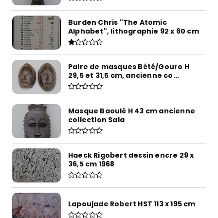
Burden Chris "The Atomic
Alphabet", lithographie 92 x 60 cm
Paire de masques Bété/Gouro H
29,5 et 31,5 cm, ancienne co...
Masque Baoulé H 43 cm ancienne
collection Sala
Haeck Rigobert dessin encre 29 x
36,5 cm 1968
Lapoujade Robert HST 113 x 195 cm