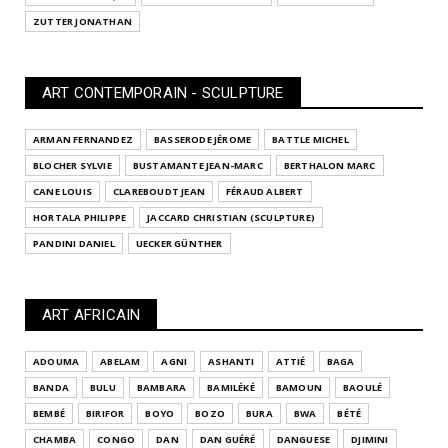
ZUTTER JONATHAN
ART CONTEMPORAIN - SCULPTURE
ARMAN FERNANDEZ
BASSERODE JÉROME
BATTLE MICHEL
BLOCHER SYLVIE
BUSTAMANTE JEAN-MARC
BERTHALON MARC
CANE LOUIS
CLAREBOUDT JEAN
FÉRAUD ALBERT
HORTALA PHILIPPE
JACCARD CHRISTIAN (SCULPTURE)
PANDINI DANIEL
UECKER GÜNTHER
ART AFRICAIN
ADOUMA
ABELAM
AGNI
ASHANTI
ATTIÉ
BAGA
BANDA
BULU
BAMBARA
BAMILÉKÉ
BAMOUN
BAOULÉ
BEMBÉ
BIRIFOR
BOYO
BOZO
BURA
BWA
BÉTÉ
CHAMBA
CONGO
DAN
DAN GUÉRÉ
DANGUESE
DJIMINI