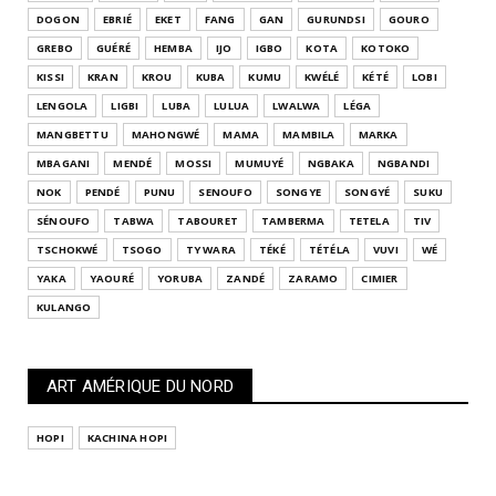
DOGON
EBRIÉ
EKET
FANG
GAN
GURUNDSI
GOURO
GREBO
GUÉRÉ
HEMBA
IJO
IGBO
KOTA
KOTOKO
KISSI
KRAN
KROU
KUBA
KUMU
KWÉLÉ
KÉTÉ
LOBI
LENGOLA
LIGBI
LUBA
LULUA
LWALWA
LÉGA
MANGBETTU
MAHONGWÉ
MAMA
MAMBILA
MARKA
MBAGANI
MENDÉ
MOSSI
MUMUYÉ
NGBAKA
NGBANDI
NOK
PENDÉ
PUNU
SENOUFO
SONGYE
SONGYÉ
SUKU
SÉNOUFO
TABWA
TABOURET
TAMBERMA
TETELA
TIV
TSCHOKWÉ
TSOGO
TY WARA
TÉKÉ
TÉTÉLA
VUVI
WÉ
YAKA
YAOURÉ
YORUBA
ZANDÉ
ZARAMO
CIMIER
KULANGO
ART AMÉRIQUE DU NORD
HOPI
KACHINA HOPI