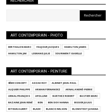
RECHERCHER
ART CONTEMPORAIN - PHOTO
BERTHALON MARC
FAUJOUR JACQUES
HAMILTON JAMES
HAMILTON JIM
LEGRAND JULIE
SOURIMENT ISABELLE
ART CONTEMPORAIN - PEINTURE
9ÈME CONCEPT
ADZAK ROY
ALBINET JEAN-PAUL
ALQUIER PHILIPPE
ARMAN FERNANDEZ
ARNAL ANDRÉ-PIERRE
ARNAL FRANÇOIS
APOLLINE
BARTHEZ ROBERT
BASTIER MARC
BAZAINE JEAN RENÉ
BEN
BEN DOV HANNA
BISSIER JULIUS
BITRAN ALBERT
BLADE
BLANCO NELSON
BLOMSTEDT JUHANA