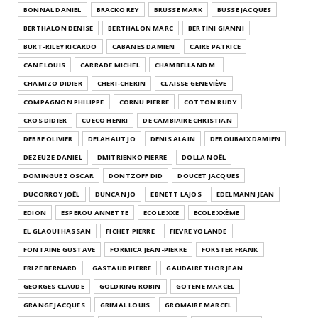
BONNAL DANIEL
BRACKO REY
BRUSSE MARK
BUSSE JACQUES
BERTHALON DENISE
BERTHALON MARC
BERTINI GIANNI
BURT-RILEY RICARDO
CABANES DAMIEN
CAIRE PATRICE
CANE LOUIS
CARRADE MICHEL
CHAMBELLAND M.
CHAMIZO DIDIER
CHERI-CHERIN
CLAISSE GENEVIÈVE
COMPAGNON PHILIPPE
CORNU PIERRE
COTTON RUDY
CROS DIDIER
CUECO HENRI
DE CAMBIAIRE CHRISTIAN
DEBRE OLIVIER
DELAHAUT JO
DENIS ALAIN
DEROUBAIX DAMIEN
DEZEUZE DANIEL
DMITRIENKO PIERRE
DOLLA NOËL
DOMINGUEZ OSCAR
DONTZOFF DID
DOUCET JACQUES
DUCORROY JOËL
DUNCAN JO
EBNETT LAJOS
EDELMANN JEAN
EDION
ESPEROU ANNETTE
ECOLE XXE
ECOLE XXÈME
EL GLAOUI HASSAN
FICHET PIERRE
FIEVRE YOLANDE
FONTAINE GUSTAVE
FORMICA JEAN-PIERRE
FORSTER FRANK
FRIZE BERNARD
GASTAUD PIERRE
GAUDAIRE THOR JEAN
GEORGES CLAUDE
GOLDRING ROBIN
GOTENE MARCEL
GRANGE JACQUES
GRIMAL LOUIS
GROMAIRE MARCEL