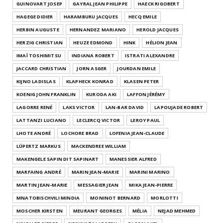
GUINOVART JOSEP
GAYRAL JEAN PHILIPPE
HAECK RIGOBERT
HAGEGE DIDIER
HARAMBURU JACQUES
HECQ EMILE
HERBIN AUGUSTE
HERNANDEZ MARIANO
HEROLD JACQUES
HERZIG CHRISTIAN
HEUZE EDMOND
HINK
HÉLION JEAN
IMAÏ TOSHIMITSU
INDIANA ROBERT
ISTRATI ALEXANDRE
JACCARD CHRISTIAN
JORN ASGER
JOURDAN EMILE
KIJNO LADISLAS
KLAPHECK KONRAD
KLASEN PETER
KOENIG JOHN FRANKLIN
KURODA AKI
LAFFON JÉRÉMY
LAGORRE RENÉ
LAKS VICTOR
LAN-BAR DAVID
LAPOUJADE ROBERT
LATTANZI LUCIANO
LECLERCQ VICTOR
LEROY PAUL
LHOTE ANDRÉ
LOCHORE BRAD
LOFENIA JEAN-CLAUDE
LÜPERTZ MARKUS
MACKENDREE WILLIAM
MAKENGELE SAPIN DIT SAPINART
MANESSIER ALFRED
MARFAING ANDRÉ
MARIN JEAN-MARIE
MARINI MARINO
MARTIN JEAN-MARIE
MESSAGIER JEAN
MIKA JEAN-PIERRE
MNATOBISCHVILI MINDIA
MONINOT BERNARD
MORLOTTI
MOSCHER KIRSTEN
MEURANT GEORGES
MÉLIA
NEJAD MEHMED