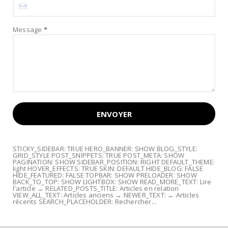
Message
*
STICKY_SIDEBAR: TRUE HERO_BANNER: SHOW BLOG_STYLE:
GRID_STYLE POST_SNIPPETS: TRUE POST_META: SHOW
PAGINATION: SHOW SIDEBAR_POSITION: RIGHT DEFAULT_THEME:
light HOVER_EFFECTS: TRUE SKIN: DEFAULT HIDE_BLOG: FALSE
HIDE_FEATURED: FALSE TOPBAR: SHOW PRELOADER: SHOW
BACK_TO_TOP: SHOW LIGHTBOX: SHOW READ_MORE_TEXT: Lire
l'article → RELATED_POSTS_TITLE: Articles en relation
VIEW_ALL_TEXT: Articles anciens → NEWER_TEXT: ← Articles
récents SEARCH_PLACEHOLDER: Rechercher...