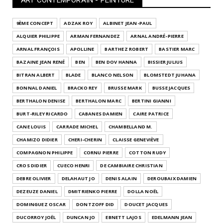
9ÈME CONCEPT
ADZAK ROY
ALBINET JEAN-PAUL
ALQUIER PHILIPPE
ARMAN FERNANDEZ
ARNAL ANDRÉ-PIERRE
ARNAL FRANÇOIS
APOLLINE
BARTHEZ ROBERT
BASTIER MARC
BAZAINE JEAN RENÉ
BEN
BEN DOV HANNA
BISSIER JULIUS
BITRAN ALBERT
BLADE
BLANCO NELSON
BLOMSTEDT JUHANA
BONNAL DANIEL
BRACKO REY
BRUSSE MARK
BUSSE JACQUES
BERTHALON DENISE
BERTHALON MARC
BERTINI GIANNI
BURT-RILEY RICARDO
CABANES DAMIEN
CAIRE PATRICE
CANE LOUIS
CARRADE MICHEL
CHAMBELLAND M.
CHAMIZO DIDIER
CHERI-CHERIN
CLAISSE GENEVIÈVE
COMPAGNON PHILIPPE
CORNU PIERRE
COTTON RUDY
CROS DIDIER
CUECO HENRI
DE CAMBIAIRE CHRISTIAN
DEBRE OLIVIER
DELAHAUT JO
DENIS ALAIN
DEROUBAIX DAMIEN
DEZEUZE DANIEL
DMITRIENKO PIERRE
DOLLA NOËL
DOMINGUEZ OSCAR
DONTZOFF DID
DOUCET JACQUES
DUCORROY JOËL
DUNCAN JO
EBNETT LAJOS
EDELMANN JEAN