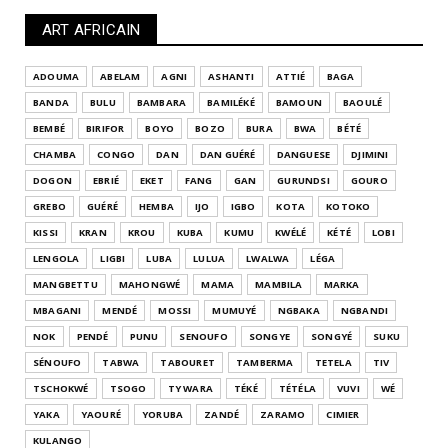
ART AFRICAIN
ADOUMA
ABELAM
AGNI
ASHANTI
ATTIÉ
BAGA
BANDA
BULU
BAMBARA
BAMILÉKÉ
BAMOUN
BAOULÉ
BEMBÉ
BIRIFOR
BOYO
BOZO
BURA
BWA
BÉTÉ
CHAMBA
CONGO
DAN
DAN GUÉRÉ
DANGUESE
DJIMINI
DOGON
EBRIÉ
EKET
FANG
GAN
GURUNDSI
GOURO
GREBO
GUÉRÉ
HEMBA
IJO
IGBO
KOTA
KOTOKO
KISSI
KRAN
KROU
KUBA
KUMU
KWÉLÉ
KÉTÉ
LOBI
LENGOLA
LIGBI
LUBA
LULUA
LWALWA
LÉGA
MANGBETTU
MAHONGWÉ
MAMA
MAMBILA
MARKA
MBAGANI
MENDÉ
MOSSI
MUMUYÉ
NGBAKA
NGBANDI
NOK
PENDÉ
PUNU
SENOUFO
SONGYE
SONGYÉ
SUKU
SÉNOUFO
TABWA
TABOURET
TAMBERMA
TETELA
TIV
TSCHOKWÉ
TSOGO
TY WARA
TÉKÉ
TÉTÉLA
VUVI
WÉ
YAKA
YAOURÉ
YORUBA
ZANDÉ
ZARAMO
CIMIER
KULANGO