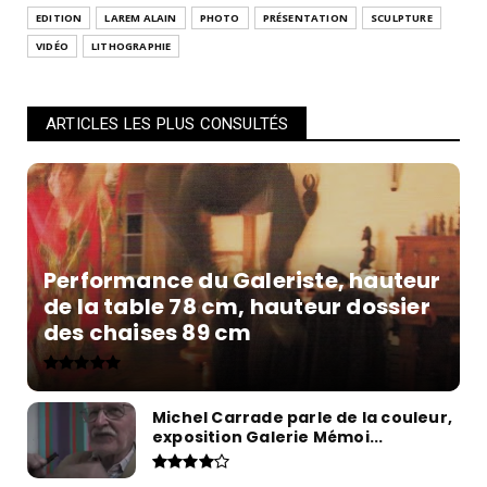
EDITION
LAREM ALAIN
PHOTO
PRÉSENTATION
SCULPTURE
VIDÉO
LITHOGRAPHIE
ARTICLES LES PLUS CONSULTÉS
Performance du Galeriste, hauteur
de la table 78 cm, hauteur dossier
des chaises 89 cm
Michel Carrade parle de la couleur,
exposition Galerie Mémoi...