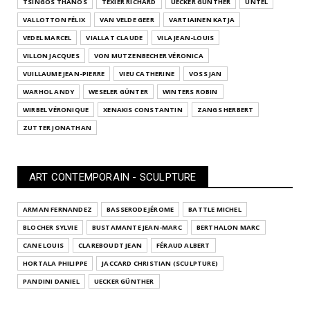
TSINGOS THANOS
TEXIER RICHARD
UECKER GÜNTHER
UNTEL
VALLOTTON FÉLIX
VAN VELDE GEER
VARTIAINEN KATJA
VEDEL MARCEL
VIALLAT CLAUDE
VILA JEAN-LOUIS
VILLON JACQUES
VON MUTZENBECHER VÉRONICA
VUILLAUME JEAN-PIERRE
VIEU CATHERINE
VOSS JAN
WARHOL ANDY
WESELER GÜNTER
WINTERS ROBIN
WIRBEL VÉRONIQUE
XENAKIS CONSTANTIN
ZANGS HERBERT
ZUTTER JONATHAN
ART CONTEMPORAIN - SCULPTURE
ARMAN FERNANDEZ
BASSERODE JÉROME
BATTLE MICHEL
BLOCHER SYLVIE
BUSTAMANTE JEAN-MARC
BERTHALON MARC
CANE LOUIS
CLAREBOUDT JEAN
FÉRAUD ALBERT
HORTALA PHILIPPE
JACCARD CHRISTIAN (SCULPTURE)
PANDINI DANIEL
UECKER GÜNTHER