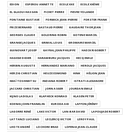
EDION
ESPEROU ANNETTE
ECOLE XXE
ECOLE XXÈME
EL GLAOUI HASSAN
FICHET PIERRE
FIEVRE YOLANDE
FONTAINE GUSTAVE
FORMICA JEAN-PIERRE
FORSTER FRANK
FRIZE BERNARD
GASTAUD PIERRE
GAUDAIRE THOR JEAN
GEORGES CLAUDE
GOLDRING ROBIN
GOTENE MARCEL
GRANGE JACQUES
GRIMAL LOUIS
GROMAIRE MARCEL
GUINOVART JOSEP
GAYRAL JEAN PHILIPPE
HAECK RIGOBERT
HAGEGE DIDIER
HARAMBURU JACQUES
HECQ EMILE
HERBIN AUGUSTE
HERNANDEZ MARIANO
HEROLD JACQUES
HERZIG CHRISTIAN
HEUZE EDMOND
HINK
HÉLION JEAN
IMAÏ TOSHIMITSU
INDIANA ROBERT
ISTRATI ALEXANDRE
JACCARD CHRISTIAN
JORN ASGER
JOURDAN EMILE
KIJNO LADISLAS
KLAPHECK KONRAD
KLASEN PETER
KOENIG JOHN FRANKLIN
KURODA AKI
LAFFON JÉRÉMY
LAGORRE RENÉ
LAKS VICTOR
LAN-BAR DAVID
LAPOUJADE ROBERT
LATTANZI LUCIANO
LECLERCQ VICTOR
LEROY PAUL
LHOTE ANDRÉ
LOCHORE BRAD
LOFENIA JEAN-CLAUDE