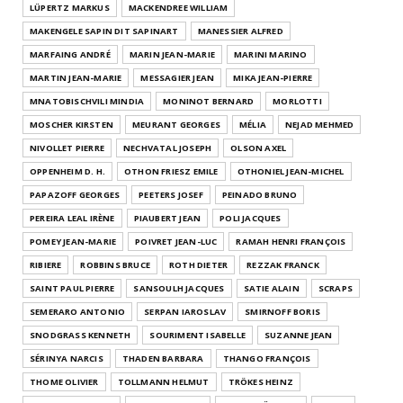
LÜPERTZ MARKUS
MACKENDREE WILLIAM
MAKENGELE SAPIN DIT SAPINART
MANESSIER ALFRED
MARFAING ANDRÉ
MARIN JEAN-MARIE
MARINI MARINO
MARTIN JEAN-MARIE
MESSAGIER JEAN
MIKA JEAN-PIERRE
MNATOBISCHVILI MINDIA
MONINOT BERNARD
MORLOTTI
MOSCHER KIRSTEN
MEURANT GEORGES
MÉLIA
NEJAD MEHMED
NIVOLLET PIERRE
NECHVATAL JOSEPH
OLSON AXEL
OPPENHEIM D. H.
OTHON FRIESZ EMILE
OTHONIEL JEAN-MICHEL
PAPAZOFF GEORGES
PEETERS JOSEF
PEINADO BRUNO
PEREIRA LEAL IRÈNE
PIAUBERT JEAN
POLI JACQUES
POMEY JEAN-MARIE
POIVRET JEAN-LUC
RAMAH HENRI FRANÇOIS
RIBIERE
ROBBINS BRUCE
ROTH DIETER
REZZAK FRANCK
SAINT PAUL PIERRE
SANSOULH JACQUES
SATIE ALAIN
SCRAPS
SEMERARO ANTONIO
SERPAN IAROSLAV
SMIRNOFF BORIS
SNODGRASS KENNETH
SOURIMENT ISABELLE
SUZANNE JEAN
SÉRINYA NARCIS
THADEN BARBARA
THANGO FRANÇOIS
THOME OLIVIER
TOLLMANN HELMUT
TRÖKES HEINZ