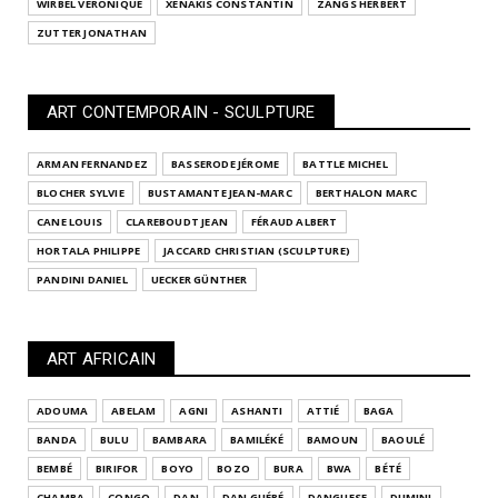
WIRBEL VÉRONIQUE
XENAKIS CONSTANTIN
ZANGS HERBERT
ZUTTER JONATHAN
ART CONTEMPORAIN - SCULPTURE
ARMAN FERNANDEZ
BASSERODE JÉROME
BATTLE MICHEL
BLOCHER SYLVIE
BUSTAMANTE JEAN-MARC
BERTHALON MARC
CANE LOUIS
CLAREBOUDT JEAN
FÉRAUD ALBERT
HORTALA PHILIPPE
JACCARD CHRISTIAN (SCULPTURE)
PANDINI DANIEL
UECKER GÜNTHER
ART AFRICAIN
ADOUMA
ABELAM
AGNI
ASHANTI
ATTIÉ
BAGA
BANDA
BULU
BAMBARA
BAMILÉKÉ
BAMOUN
BAOULÉ
BEMBÉ
BIRIFOR
BOYO
BOZO
BURA
BWA
BÉTÉ
CHAMBA
CONGO
DAN
DAN GUÉRÉ
DANGUESE
DJIMINI