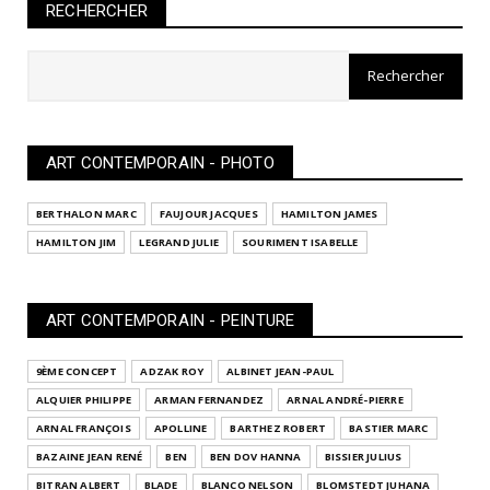
RECHERCHER
ART CONTEMPORAIN - PHOTO
BERTHALON MARC
FAUJOUR JACQUES
HAMILTON JAMES
HAMILTON JIM
LEGRAND JULIE
SOURIMENT ISABELLE
ART CONTEMPORAIN - PEINTURE
9ÈME CONCEPT
ADZAK ROY
ALBINET JEAN-PAUL
ALQUIER PHILIPPE
ARMAN FERNANDEZ
ARNAL ANDRÉ-PIERRE
ARNAL FRANÇOIS
APOLLINE
BARTHEZ ROBERT
BASTIER MARC
BAZAINE JEAN RENÉ
BEN
BEN DOV HANNA
BISSIER JULIUS
BITRAN ALBERT
BLADE
BLANCO NELSON
BLOMSTEDT JUHANA