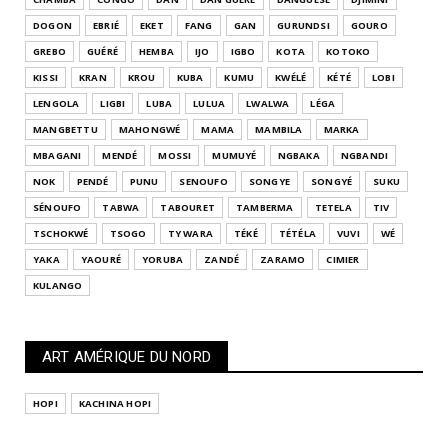
DOGON
EBRIÉ
EKET
FANG
GAN
GURUNDSI
GOURO
GREBO
GUÉRÉ
HEMBA
IJO
IGBO
KOTA
KOTOKO
KISSI
KRAN
KROU
KUBA
KUMU
KWÉLÉ
KÉTÉ
LOBI
LENGOLA
LIGBI
LUBA
LULUA
LWALWA
LÉGA
MANGBETTU
MAHONGWÉ
MAMA
MAMBILA
MARKA
MBAGANI
MENDÉ
MOSSI
MUMUYÉ
NGBAKA
NGBANDI
NOK
PENDÉ
PUNU
SENOUFO
SONGYE
SONGYÉ
SUKU
SÉNOUFO
TABWA
TABOURET
TAMBERMA
TETELA
TIV
TSCHOKWÉ
TSOGO
TY WARA
TÉKÉ
TÉTÉLA
VUVI
WÉ
YAKA
YAOURÉ
YORUBA
ZANDÉ
ZARAMO
CIMIER
KULANGO
ART AMÉRIQUE DU NORD
HOPI
KACHINA HOPI