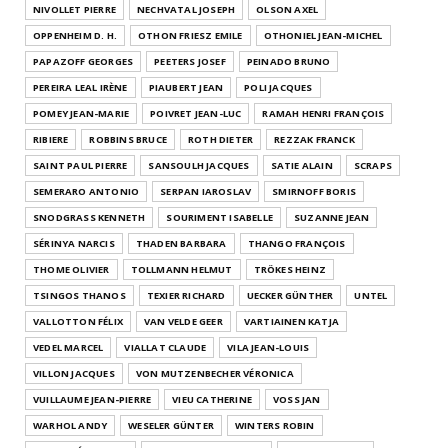
NIVOLLET PIERRE
NECHVATAL JOSEPH
OLSON AXEL
OPPENHEIM D. H.
OTHON FRIESZ EMILE
OTHONIEL JEAN-MICHEL
PAPAZOFF GEORGES
PEETERS JOSEF
PEINADO BRUNO
PEREIRA LEAL IRÈNE
PIAUBERT JEAN
POLI JACQUES
POMEY JEAN-MARIE
POIVRET JEAN-LUC
RAMAH HENRI FRANÇOIS
RIBIERE
ROBBINS BRUCE
ROTH DIETER
REZZAK FRANCK
SAINT PAUL PIERRE
SANSOULH JACQUES
SATIE ALAIN
SCRAPS
SEMERARO ANTONIO
SERPAN IAROSLAV
SMIRNOFF BORIS
SNODGRASS KENNETH
SOURIMENT ISABELLE
SUZANNE JEAN
SÉRINYA NARCIS
THADEN BARBARA
THANGO FRANÇOIS
THOME OLIVIER
TOLLMANN HELMUT
TRÖKES HEINZ
TSINGOS THANOS
TEXIER RICHARD
UECKER GÜNTHER
UNTEL
VALLOTTON FÉLIX
VAN VELDE GEER
VARTIAINEN KATJA
VEDEL MARCEL
VIALLAT CLAUDE
VILA JEAN-LOUIS
VILLON JACQUES
VON MUTZENBECHER VÉRONICA
VUILLAUME JEAN-PIERRE
VIEU CATHERINE
VOSS JAN
WARHOL ANDY
WESELER GÜNTER
WINTERS ROBIN