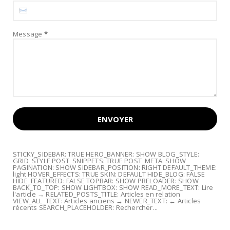
Message
*
STICKY_SIDEBAR: TRUE HERO_BANNER: SHOW BLOG_STYLE:
GRID_STYLE POST_SNIPPETS: TRUE POST_META: SHOW
PAGINATION: SHOW SIDEBAR_POSITION: RIGHT DEFAULT_THEME:
light HOVER_EFFECTS: TRUE SKIN: DEFAULT HIDE_BLOG: FALSE
HIDE_FEATURED: FALSE TOPBAR: SHOW PRELOADER: SHOW
BACK_TO_TOP: SHOW LIGHTBOX: SHOW READ_MORE_TEXT: Lire
l'article → RELATED_POSTS_TITLE: Articles en relation
VIEW_ALL_TEXT: Articles anciens → NEWER_TEXT: ← Articles
récents SEARCH_PLACEHOLDER: Rechercher...