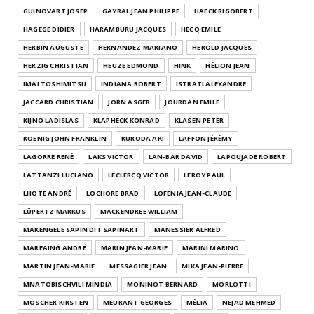
GUINOVART JOSEP
GAYRAL JEAN PHILIPPE
HAECK RIGOBERT
HAGEGE DIDIER
HARAMBURU JACQUES
HECQ EMILE
HERBIN AUGUSTE
HERNANDEZ MARIANO
HEROLD JACQUES
HERZIG CHRISTIAN
HEUZE EDMOND
HINK
HÉLION JEAN
IMAÏ TOSHIMITSU
INDIANA ROBERT
ISTRATI ALEXANDRE
JACCARD CHRISTIAN
JORN ASGER
JOURDAN EMILE
KIJNO LADISLAS
KLAPHECK KONRAD
KLASEN PETER
KOENIG JOHN FRANKLIN
KURODA AKI
LAFFON JÉRÉMY
LAGORRE RENÉ
LAKS VICTOR
LAN-BAR DAVID
LAPOUJADE ROBERT
LATTANZI LUCIANO
LECLERCQ VICTOR
LEROY PAUL
LHOTE ANDRÉ
LOCHORE BRAD
LOFENIA JEAN-CLAUDE
LÜPERTZ MARKUS
MACKENDREE WILLIAM
MAKENGELE SAPIN DIT SAPINART
MANESSIER ALFRED
MARFAING ANDRÉ
MARIN JEAN-MARIE
MARINI MARINO
MARTIN JEAN-MARIE
MESSAGIER JEAN
MIKA JEAN-PIERRE
MNATOBISCHVILI MINDIA
MONINOT BERNARD
MORLOTTI
MOSCHER KIRSTEN
MEURANT GEORGES
MÉLIA
NEJAD MEHMED