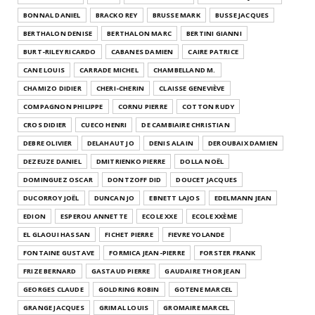
BONNAL DANIEL
BRACKO REY
BRUSSE MARK
BUSSE JACQUES
BERTHALON DENISE
BERTHALON MARC
BERTINI GIANNI
BURT-RILEY RICARDO
CABANES DAMIEN
CAIRE PATRICE
CANE LOUIS
CARRADE MICHEL
CHAMBELLAND M.
CHAMIZO DIDIER
CHERI-CHERIN
CLAISSE GENEVIÈVE
COMPAGNON PHILIPPE
CORNU PIERRE
COTTON RUDY
CROS DIDIER
CUECO HENRI
DE CAMBIAIRE CHRISTIAN
DEBRE OLIVIER
DELAHAUT JO
DENIS ALAIN
DEROUBAIX DAMIEN
DEZEUZE DANIEL
DMITRIENKO PIERRE
DOLLA NOËL
DOMINGUEZ OSCAR
DONTZOFF DID
DOUCET JACQUES
DUCORROY JOËL
DUNCAN JO
EBNETT LAJOS
EDELMANN JEAN
EDION
ESPEROU ANNETTE
ECOLE XXE
ECOLE XXÈME
EL GLAOUI HASSAN
FICHET PIERRE
FIEVRE YOLANDE
FONTAINE GUSTAVE
FORMICA JEAN-PIERRE
FORSTER FRANK
FRIZE BERNARD
GASTAUD PIERRE
GAUDAIRE THOR JEAN
GEORGES CLAUDE
GOLDRING ROBIN
GOTENE MARCEL
GRANGE JACQUES
GRIMAL LOUIS
GROMAIRE MARCEL