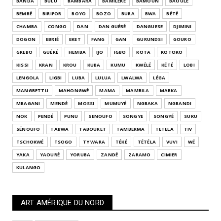
BANDA
BULU
BAMBARA
BAMILÉKÉ
BAMOUN
BAOULÉ
BEMBÉ
BIRIFOR
BOYO
BOZO
BURA
BWA
BÉTÉ
CHAMBA
CONGO
DAN
DAN GUÉRÉ
DANGUESE
DJIMINI
DOGON
EBRIÉ
EKET
FANG
GAN
GURUNDSI
GOURO
GREBO
GUÉRÉ
HEMBA
IJO
IGBO
KOTA
KOTOKO
KISSI
KRAN
KROU
KUBA
KUMU
KWÉLÉ
KÉTÉ
LOBI
LENGOLA
LIGBI
LUBA
LULUA
LWALWA
LÉGA
MANGBETTU
MAHONGWÉ
MAMA
MAMBILA
MARKA
MBAGANI
MENDÉ
MOSSI
MUMUYÉ
NGBAKA
NGBANDI
NOK
PENDÉ
PUNU
SENOUFO
SONGYE
SONGYÉ
SUKU
SÉNOUFO
TABWA
TABOURET
TAMBERMA
TETELA
TIV
TSCHOKWÉ
TSOGO
TY WARA
TÉKÉ
TÉTÉLA
VUVI
WÉ
YAKA
YAOURÉ
YORUBA
ZANDÉ
ZARAMO
CIMIER
KULANGO
ART AMÉRIQUE DU NORD