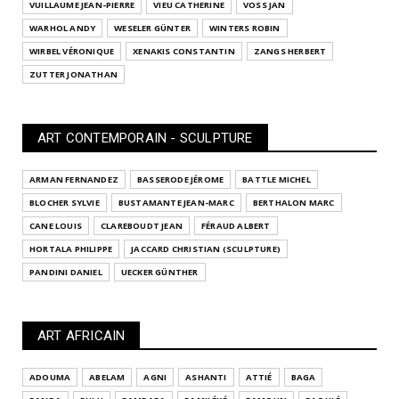
VUILLAUME JEAN-PIERRE
VIEU CATHERINE
VOSS JAN
WARHOL ANDY
WESELER GÜNTER
WINTERS ROBIN
WIRBEL VÉRONIQUE
XENAKIS CONSTANTIN
ZANGS HERBERT
ZUTTER JONATHAN
ART CONTEMPORAIN - SCULPTURE
ARMAN FERNANDEZ
BASSERODE JÉROME
BATTLE MICHEL
BLOCHER SYLVIE
BUSTAMANTE JEAN-MARC
BERTHALON MARC
CANE LOUIS
CLAREBOUDT JEAN
FÉRAUD ALBERT
HORTALA PHILIPPE
JACCARD CHRISTIAN (SCULPTURE)
PANDINI DANIEL
UECKER GÜNTHER
ART AFRICAIN
ADOUMA
ABELAM
AGNI
ASHANTI
ATTIÉ
BAGA