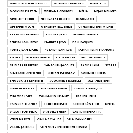
MNATOBISCHVILI MINDIA
MONINOT BERNARD
MORLOTTI
MOSCHER KIRSTEN
MEURANT GEORGES
MÉLIA
NEJAD MEHMED
NIVOLLET PIERRE
NECHVATAL JOSEPH
OLSON AXEL
OPPENHEIM D. H.
OTHON FRIESZ EMILE
OTHONIEL JEAN-MICHEL
PAPAZOFF GEORGES
PEETERS JOSEF
PEINADO BRUNO
PEREIRA LEAL IRÈNE
PIAUBERT JEAN
POLI JACQUES
POMEY JEAN-MARIE
POIVRET JEAN-LUC
RAMAH HENRI FRANÇOIS
RIBIERE
ROBBINS BRUCE
ROTH DIETER
REZZAK FRANCK
SAINT PAUL PIERRE
SANSOULH JACQUES
SATIE ALAIN
SCRAPS
SEMERARO ANTONIO
SERPAN IAROSLAV
SMIRNOFF BORIS
SNODGRASS KENNETH
SOURIMENT ISABELLE
SUZANNE JEAN
SÉRINYA NARCIS
THADEN BARBARA
THANGO FRANÇOIS
THOME OLIVIER
TOLLMANN HELMUT
TRÖKES HEINZ
TSINGOS THANOS
TEXIER RICHARD
UECKER GÜNTHER
UNTEL
VALLOTTON FÉLIX
VAN VELDE GEER
VARTIAINEN KATJA
VEDEL MARCEL
VIALLAT CLAUDE
VILA JEAN-LOUIS
VILLON JACQUES
VON MUTZENBECHER VÉRONICA