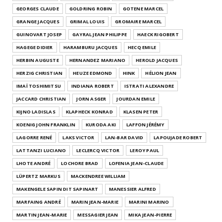
GEORGES CLAUDE
GOLDRING ROBIN
GOTENE MARCEL
GRANGE JACQUES
GRIMAL LOUIS
GROMAIRE MARCEL
GUINOVART JOSEP
GAYRAL JEAN PHILIPPE
HAECK RIGOBERT
HAGEGE DIDIER
HARAMBURU JACQUES
HECQ EMILE
HERBIN AUGUSTE
HERNANDEZ MARIANO
HEROLD JACQUES
HERZIG CHRISTIAN
HEUZE EDMOND
HINK
HÉLION JEAN
IMAÏ TOSHIMITSU
INDIANA ROBERT
ISTRATI ALEXANDRE
JACCARD CHRISTIAN
JORN ASGER
JOURDAN EMILE
KIJNO LADISLAS
KLAPHECK KONRAD
KLASEN PETER
KOENIG JOHN FRANKLIN
KURODA AKI
LAFFON JÉRÉMY
LAGORRE RENÉ
LAKS VICTOR
LAN-BAR DAVID
LAPOUJADE ROBERT
LATTANZI LUCIANO
LECLERCQ VICTOR
LEROY PAUL
LHOTE ANDRÉ
LOCHORE BRAD
LOFENIA JEAN-CLAUDE
LÜPERTZ MARKUS
MACKENDREE WILLIAM
MAKENGELE SAPIN DIT SAPINART
MANESSIER ALFRED
MARFAING ANDRÉ
MARIN JEAN-MARIE
MARINI MARINO
MARTIN JEAN-MARIE
MESSAGIER JEAN
MIKA JEAN-PIERRE