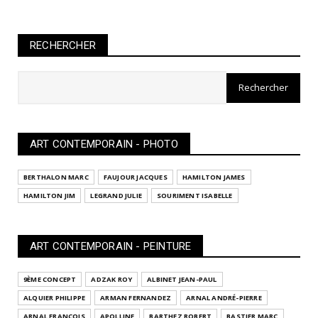
RECHERCHER
ART CONTEMPORAIN - PHOTO
BERTHALON MARC
FAUJOUR JACQUES
HAMILTON JAMES
HAMILTON JIM
LEGRAND JULIE
SOURIMENT ISABELLE
ART CONTEMPORAIN - PEINTURE
9ÈME CONCEPT
ADZAK ROY
ALBINET JEAN-PAUL
ALQUIER PHILIPPE
ARMAN FERNANDEZ
ARNAL ANDRÉ-PIERRE
ARNAL FRANÇOIS
APOLLINE
BARTHEZ ROBERT
BASTIER MARC