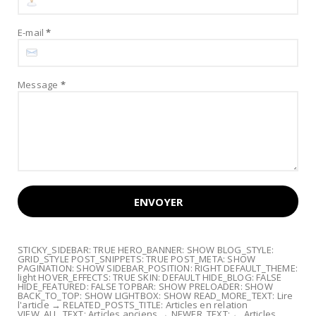
E-mail
*
Message
*
STICKY_SIDEBAR: TRUE HERO_BANNER: SHOW BLOG_STYLE:
GRID_STYLE POST_SNIPPETS: TRUE POST_META: SHOW
PAGINATION: SHOW SIDEBAR_POSITION: RIGHT DEFAULT_THEME:
light HOVER_EFFECTS: TRUE SKIN: DEFAULT HIDE_BLOG: FALSE
HIDE_FEATURED: FALSE TOPBAR: SHOW PRELOADER: SHOW
BACK_TO_TOP: SHOW LIGHTBOX: SHOW READ_MORE_TEXT: Lire
l'article → RELATED_POSTS_TITLE: Articles en relation
VIEW_ALL_TEXT: Articles anciens → NEWER_TEXT: ← Articles