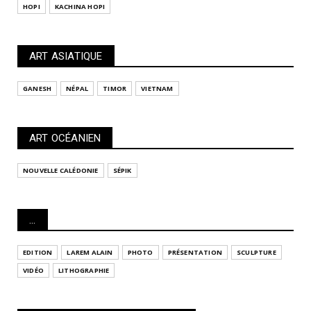
HOPI
KACHINA HOPI
ART ASIATIQUE
GANESH
NÉPAL
TIMOR
VIETNAM
ART OCÉANIEN
NOUVELLE CALÉDONIE
SÉPIK
...
EDITION
LAREM ALAIN
PHOTO
PRÉSENTATION
SCULPTURE
VIDÉO
LITHOGRAPHIE