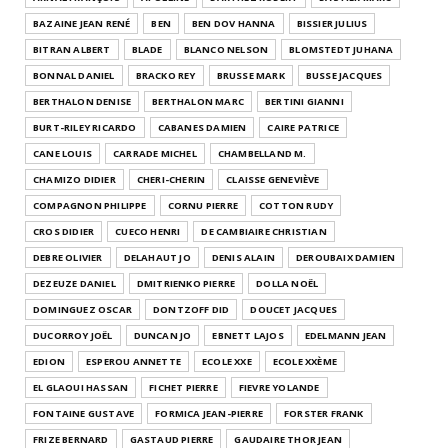
BAZAINE JEAN RENÉ
BEN
BEN DOV HANNA
BISSIER JULIUS
BITRAN ALBERT
BLADE
BLANCO NELSON
BLOMSTEDT JUHANA
BONNAL DANIEL
BRACKO REY
BRUSSE MARK
BUSSE JACQUES
BERTHALON DENISE
BERTHALON MARC
BERTINI GIANNI
BURT-RILEY RICARDO
CABANES DAMIEN
CAIRE PATRICE
CANE LOUIS
CARRADE MICHEL
CHAMBELLAND M.
CHAMIZO DIDIER
CHERI-CHERIN
CLAISSE GENEVIÈVE
COMPAGNON PHILIPPE
CORNU PIERRE
COTTON RUDY
CROS DIDIER
CUECO HENRI
DE CAMBIAIRE CHRISTIAN
DEBRE OLIVIER
DELAHAUT JO
DENIS ALAIN
DEROUBAIX DAMIEN
DEZEUZE DANIEL
DMITRIENKO PIERRE
DOLLA NOËL
DOMINGUEZ OSCAR
DONTZOFF DID
DOUCET JACQUES
DUCORROY JOËL
DUNCAN JO
EBNETT LAJOS
EDELMANN JEAN
EDION
ESPEROU ANNETTE
ECOLE XXE
ECOLE XXÈME
EL GLAOUI HASSAN
FICHET PIERRE
FIEVRE YOLANDE
FONTAINE GUSTAVE
FORMICA JEAN-PIERRE
FORSTER FRANK
FRIZE BERNARD
GASTAUD PIERRE
GAUDAIRE THOR JEAN