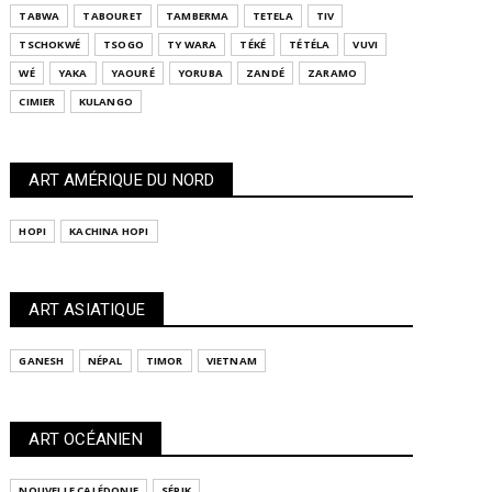
TABWA
TABOURET
TAMBERMA
TETELA
TIV
TSCHOKWÉ
TSOGO
TY WARA
TÉKÉ
TÉTÉLA
VUVI
WÉ
YAKA
YAOURÉ
YORUBA
ZANDÉ
ZARAMO
CIMIER
KULANGO
ART AMÉRIQUE DU NORD
HOPI
KACHINA HOPI
ART ASIATIQUE
GANESH
NÉPAL
TIMOR
VIETNAM
ART OCÉANIEN
NOUVELLE CALÉDONIE
SÉPIK