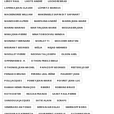
LEROY PAUL
LHOTE ANDRÉ
LOCHORE BRAD
LOFENIA JEAN-CLAUDE
LÜPERTZ MARKUS
MACKENDREE WILLIAM
MAKENGELE SAPIN DIT SAPINART
MANESSIER ALFRED
MARFAING ANDRÉ
MARIN JEAN-MARIE
MARINI MARINO
MARTIN JEAN-MARIE
MESSAGIER JEAN
MIKA JEAN-PIERRE
MNATOBISCHVILI MINDIA
MONINOT BERNARD
MORLOTTI
MOSCHER KIRSTEN
MEURANT GEORGES
MÉLIA
NEJAD MEHMED
NIVOLLET PIERRE
NECHVATAL JOSEPH
OLSON AXEL
OPPENHEIM D. H.
OTHON FRIESZ EMILE
OTHONIEL JEAN-MICHEL
PAPAZOFF GEORGES
PEETERS JOSEF
PEINADO BRUNO
PEREIRA LEAL IRÈNE
PIAUBERT JEAN
POLI JACQUES
POMEY JEAN-MARIE
POIVRET JEAN-LUC
RAMAH HENRI FRANÇOIS
RIBIERE
ROBBINS BRUCE
ROTH DIETER
REZZAK FRANCK
SAINT PAUL PIERRE
SANSOULH JACQUES
SATIE ALAIN
SCRAPS
SEMERARO ANTONIO
SERPAN IAROSLAV
SMIRNOFF BORIS
SNODGRASS KENNETH
SOURIMENT ISABELLE
SUZANNE JEAN