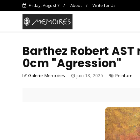
Friday, August 7
About
Write for Us
Barthez Robert AST n
0cm "Agression"
Galerie Memoires
juin 18, 2025
Peinture