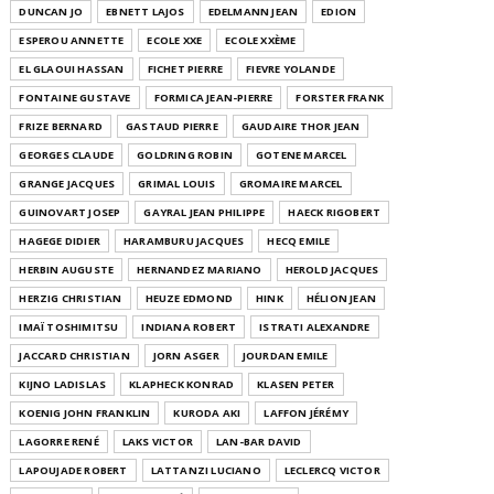
DUNCAN JO
EBNETT LAJOS
EDELMANN JEAN
EDION
ESPEROU ANNETTE
ECOLE XXE
ECOLE XXÈME
EL GLAOUI HASSAN
FICHET PIERRE
FIEVRE YOLANDE
FONTAINE GUSTAVE
FORMICA JEAN-PIERRE
FORSTER FRANK
FRIZE BERNARD
GASTAUD PIERRE
GAUDAIRE THOR JEAN
GEORGES CLAUDE
GOLDRING ROBIN
GOTENE MARCEL
GRANGE JACQUES
GRIMAL LOUIS
GROMAIRE MARCEL
GUINOVART JOSEP
GAYRAL JEAN PHILIPPE
HAECK RIGOBERT
HAGEGE DIDIER
HARAMBURU JACQUES
HECQ EMILE
HERBIN AUGUSTE
HERNANDEZ MARIANO
HEROLD JACQUES
HERZIG CHRISTIAN
HEUZE EDMOND
HINK
HÉLION JEAN
IMAÏ TOSHIMITSU
INDIANA ROBERT
ISTRATI ALEXANDRE
JACCARD CHRISTIAN
JORN ASGER
JOURDAN EMILE
KIJNO LADISLAS
KLAPHECK KONRAD
KLASEN PETER
KOENIG JOHN FRANKLIN
KURODA AKI
LAFFON JÉRÉMY
LAGORRE RENÉ
LAKS VICTOR
LAN-BAR DAVID
LAPOUJADE ROBERT
LATTANZI LUCIANO
LECLERCQ VICTOR