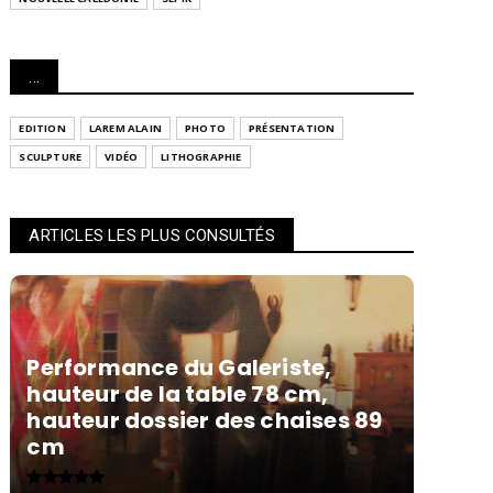
...
EDITION
LAREM ALAIN
PHOTO
PRÉSENTATION
SCULPTURE
VIDÉO
LITHOGRAPHIE
ARTICLES LES PLUS CONSULTÉS
Performance du Galeriste,
hauteur de la table 78 cm,
hauteur dossier des chaises 89
cm