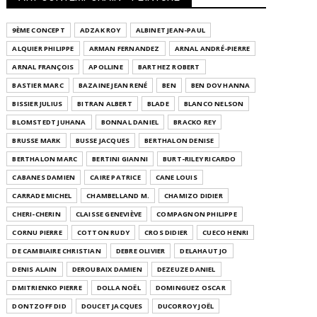
9ÈME CONCEPT
ADZAK ROY
ALBINET JEAN-PAUL
ALQUIER PHILIPPE
ARMAN FERNANDEZ
ARNAL ANDRÉ-PIERRE
ARNAL FRANÇOIS
APOLLINE
BARTHEZ ROBERT
BASTIER MARC
BAZAINE JEAN RENÉ
BEN
BEN DOV HANNA
BISSIER JULIUS
BITRAN ALBERT
BLADE
BLANCO NELSON
BLOMSTEDT JUHANA
BONNAL DANIEL
BRACKO REY
BRUSSE MARK
BUSSE JACQUES
BERTHALON DENISE
BERTHALON MARC
BERTINI GIANNI
BURT-RILEY RICARDO
CABANES DAMIEN
CAIRE PATRICE
CANE LOUIS
CARRADE MICHEL
CHAMBELLAND M.
CHAMIZO DIDIER
CHERI-CHERIN
CLAISSE GENEVIÈVE
COMPAGNON PHILIPPE
CORNU PIERRE
COTTON RUDY
CROS DIDIER
CUECO HENRI
DE CAMBIAIRE CHRISTIAN
DEBRE OLIVIER
DELAHAUT JO
DENIS ALAIN
DEROUBAIX DAMIEN
DEZEUZE DANIEL
DMITRIENKO PIERRE
DOLLA NOËL
DOMINGUEZ OSCAR
DONTZOFF DID
DOUCET JACQUES
DUCORROY JOËL