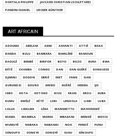
HORTALA PHILIPPE
JACCARD CHRISTIAN (SCULPTURE)
PANDINI DANIEL
UECKER GÜNTHER
ART AFRICAIN
ADOUMA
ABELAM
AGNI
ASHANTI
ATTIÉ
BAGA
BANDA
BULU
BAMBARA
BAMILÉKÉ
BAMOUN
BAOULÉ
BEMBÉ
BIRIFOR
BOYO
BOZO
BURA
BWA
BÉTÉ
CHAMBA
CONGO
DAN
DAN GUÉRÉ
DANGUESE
DJIMINI
DOGON
EBRIÉ
EKET
FANG
GAN
GURUNDSI
GOURO
GREBO
GUÉRÉ
HEMBA
IJO
IGBO
KOTA
KOTOKO
KISSI
KRAN
KROU
KUBA
KUMU
KWÉLÉ
KÉTÉ
LOBI
LENGOLA
LIGBI
LUBA
LULUA
LWALWA
LÉGA
MANGBETTU
MAHONGWÉ
MAMA
MAMBILA
MARKA
MBAGANI
MENDÉ
MOSSI
MUMUYÉ
NGBAKA
NGBANDI
NOK
PENDÉ
PUNU
SENOUFO
SONGYE
SONGYÉ
SUKU
SÉNOUFO