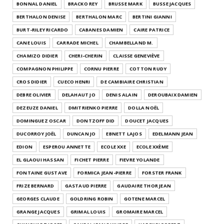
BONNAL DANIEL
BRACKO REY
BRUSSE MARK
BUSSE JACQUES
BERTHALON DENISE
BERTHALON MARC
BERTINI GIANNI
BURT-RILEY RICARDO
CABANES DAMIEN
CAIRE PATRICE
CANE LOUIS
CARRADE MICHEL
CHAMBELLAND M.
CHAMIZO DIDIER
CHERI-CHERIN
CLAISSE GENEVIÈVE
COMPAGNON PHILIPPE
CORNU PIERRE
COTTON RUDY
CROS DIDIER
CUECO HENRI
DE CAMBIAIRE CHRISTIAN
DEBRE OLIVIER
DELAHAUT JO
DENIS ALAIN
DEROUBAIX DAMIEN
DEZEUZE DANIEL
DMITRIENKO PIERRE
DOLLA NOËL
DOMINGUEZ OSCAR
DONTZOFF DID
DOUCET JACQUES
DUCORROY JOËL
DUNCAN JO
EBNETT LAJOS
EDELMANN JEAN
EDION
ESPEROU ANNETTE
ECOLE XXE
ECOLE XXÈME
EL GLAOUI HASSAN
FICHET PIERRE
FIEVRE YOLANDE
FONTAINE GUSTAVE
FORMICA JEAN-PIERRE
FORSTER FRANK
FRIZE BERNARD
GASTAUD PIERRE
GAUDAIRE THOR JEAN
GEORGES CLAUDE
GOLDRING ROBIN
GOTENE MARCEL
GRANGE JACQUES
GRIMAL LOUIS
GROMAIRE MARCEL