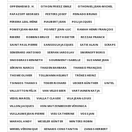
OPPENHEIM D. H.
OTHON FRIESZ EMILE
OTHONIEL JEAN-MICHEL
PAPAZOFF GEORGES
PEETERS JOSEF
PEINADO BRUNO
PEREIRA LEAL IRÈNE
PIAUBERT JEAN
POLI JACQUES
POMEY JEAN-MARIE
POIVRET JEAN-LUC
RAMAH HENRI FRANÇOIS
RIBIERE
ROBBINS BRUCE
ROTH DIETER
REZZAK FRANCK
SAINT PAUL PIERRE
SANSOULH JACQUES
SATIE ALAIN
SCRAPS
SEMERARO ANTONIO
SERPAN IAROSLAV
SMIRNOFF BORIS
SNODGRASS KENNETH
SOURIMENT ISABELLE
SUZANNE JEAN
SÉRINYA NARCIS
THADEN BARBARA
THANGO FRANÇOIS
THOME OLIVIER
TOLLMANN HELMUT
TRÖKES HEINZ
TSINGOS THANOS
TEXIER RICHARD
UECKER GÜNTHER
UNTEL
VALLOTTON FÉLIX
VAN VELDE GEER
VARTIAINEN KATJA
VEDEL MARCEL
VIALLAT CLAUDE
VILA JEAN-LOUIS
VILLON JACQUES
VON MUTZENBECHER VÉRONICA
VUILLAUME JEAN-PIERRE
VIEU CATHERINE
VOSS JAN
WARHOL ANDY
WESELER GÜNTER
WINTERS ROBIN
WIRBEL VÉRONIQUE
XENAKIS CONSTANTIN
ZANGS HERBERT