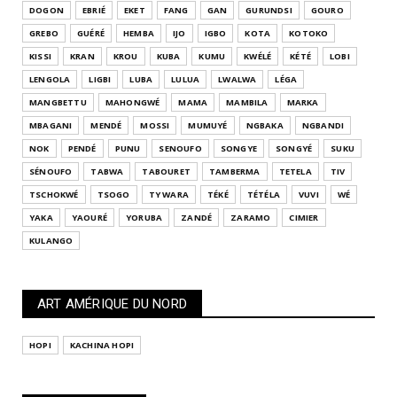
DOGON
EBRIÉ
EKET
FANG
GAN
GURUNDSI
GOURO
GREBO
GUÉRÉ
HEMBA
IJO
IGBO
KOTA
KOTOKO
KISSI
KRAN
KROU
KUBA
KUMU
KWÉLÉ
KÉTÉ
LOBI
LENGOLA
LIGBI
LUBA
LULUA
LWALWA
LÉGA
MANGBETTU
MAHONGWÉ
MAMA
MAMBILA
MARKA
MBAGANI
MENDÉ
MOSSI
MUMUYÉ
NGBAKA
NGBANDI
NOK
PENDÉ
PUNU
SENOUFO
SONGYE
SONGYÉ
SUKU
SÉNOUFO
TABWA
TABOURET
TAMBERMA
TETELA
TIV
TSCHOKWÉ
TSOGO
TY WARA
TÉKÉ
TÉTÉLA
VUVI
WÉ
YAKA
YAOURÉ
YORUBA
ZANDÉ
ZARAMO
CIMIER
KULANGO
ART AMÉRIQUE DU NORD
HOPI
KACHINA HOPI