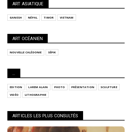
ART ASIATIQUE
GANESH
NÉPAL
TIMOR
VIETNAM
ART OCÉANIEN
NOUVELLE CALÉDONIE
SÉPIK
...
EDITION
LAREM ALAIN
PHOTO
PRÉSENTATION
SCULPTURE
VIDÉO
LITHOGRAPHIE
ARTICLES LES PLUS CONSULTÉS