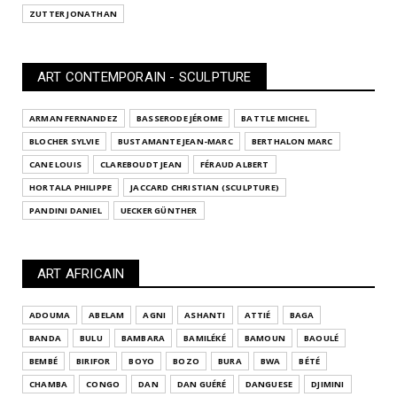
ZUTTER JONATHAN
ART CONTEMPORAIN - SCULPTURE
ARMAN FERNANDEZ
BASSERODE JÉROME
BATTLE MICHEL
BLOCHER SYLVIE
BUSTAMANTE JEAN-MARC
BERTHALON MARC
CANE LOUIS
CLAREBOUDT JEAN
FÉRAUD ALBERT
HORTALA PHILIPPE
JACCARD CHRISTIAN (SCULPTURE)
PANDINI DANIEL
UECKER GÜNTHER
ART AFRICAIN
ADOUMA
ABELAM
AGNI
ASHANTI
ATTIÉ
BAGA
BANDA
BULU
BAMBARA
BAMILÉKÉ
BAMOUN
BAOULÉ
BEMBÉ
BIRIFOR
BOYO
BOZO
BURA
BWA
BÉTÉ
CHAMBA
CONGO
DAN
DAN GUÉRÉ
DANGUESE
DJIMINI