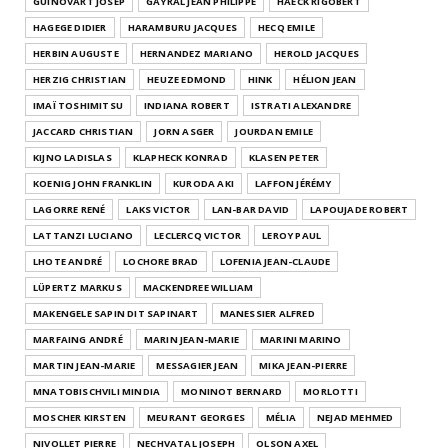
GUINOVART JOSEP
GAYRAL JEAN PHILIPPE
HAECK RIGOBERT
HAGEGE DIDIER
HARAMBURU JACQUES
HECQ EMILE
HERBIN AUGUSTE
HERNANDEZ MARIANO
HEROLD JACQUES
HERZIG CHRISTIAN
HEUZE EDMOND
HINK
HÉLION JEAN
IMAÏ TOSHIMITSU
INDIANA ROBERT
ISTRATI ALEXANDRE
JACCARD CHRISTIAN
JORN ASGER
JOURDAN EMILE
KIJNO LADISLAS
KLAPHECK KONRAD
KLASEN PETER
KOENIG JOHN FRANKLIN
KURODA AKI
LAFFON JÉRÉMY
LAGORRE RENÉ
LAKS VICTOR
LAN-BAR DAVID
LAPOUJADE ROBERT
LATTANZI LUCIANO
LECLERCQ VICTOR
LEROY PAUL
LHOTE ANDRÉ
LOCHORE BRAD
LOFENIA JEAN-CLAUDE
LÜPERTZ MARKUS
MACKENDREE WILLIAM
MAKENGELE SAPIN DIT SAPINART
MANESSIER ALFRED
MARFAING ANDRÉ
MARIN JEAN-MARIE
MARINI MARINO
MARTIN JEAN-MARIE
MESSAGIER JEAN
MIKA JEAN-PIERRE
MNATOBISCHVILI MINDIA
MONINOT BERNARD
MORLOTTI
MOSCHER KIRSTEN
MEURANT GEORGES
MÉLIA
NEJAD MEHMED
NIVOLLET PIERRE
NECHVATAL JOSEPH
OLSON AXEL