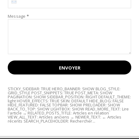
Message
*
STICKY_SIDEBAR: TRUE HERO_BANNER: SHOW BLOG_STYLE:
GRID_STYLE POST_SNIPPETS: TRUE POST_META: SHOW
PAGINATION: SHOW SIDEBAR_POSITION: RIGHT DEFAULT_THEME:
light HOVER_EFFECTS: TRUE SKIN: DEFAULT HIDE_BLOG: FALSE
HIDE_FEATURED: FALSE TOPBAR: SHOW PRELOADER: SHOW
BACK_TO_TOP: SHOW LIGHTBOX: SHOW READ_MORE_TEXT: Lire
l'article → RELATED_POSTS_TITLE: Articles en relation
VIEW_ALL_TEXT: Articles anciens → NEWER_TEXT: ← Articles
récents SEARCH_PLACEHOLDER: Rechercher...