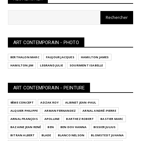
ART CONTEMPORAIN - PHOTO
BERTHALON MARC
FAUJOUR JACQUES
HAMILTON JAMES
HAMILTON JIM
LEGRAND JULIE
SOURIMENT ISABELLE
ART CONTEMPORAIN - PEINTURE
9ÈME CONCEPT
ADZAK ROY
ALBINET JEAN-PAUL
ALQUIER PHILIPPE
ARMAN FERNANDEZ
ARNAL ANDRÉ-PIERRE
ARNAL FRANÇOIS
APOLLINE
BARTHEZ ROBERT
BASTIER MARC
BAZAINE JEAN RENÉ
BEN
BEN DOV HANNA
BISSIER JULIUS
BITRAN ALBERT
BLADE
BLANCO NELSON
BLOMSTEDT JUHANA