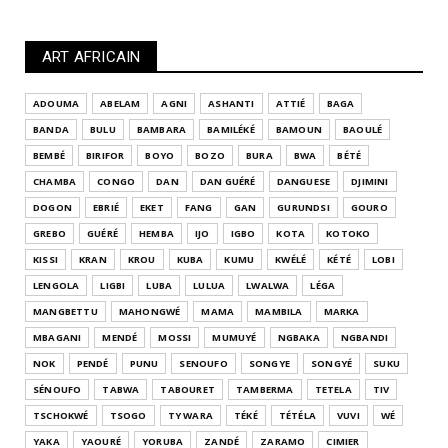
ART AFRICAIN
ADOUMA
ABELAM
AGNI
ASHANTI
ATTIÉ
BAGA
BANDA
BULU
BAMBARA
BAMILÉKÉ
BAMOUN
BAOULÉ
BEMBÉ
BIRIFOR
BOYO
BOZO
BURA
BWA
BÉTÉ
CHAMBA
CONGO
DAN
DAN GUÉRÉ
DANGUESE
DJIMINI
DOGON
EBRIÉ
EKET
FANG
GAN
GURUNDSI
GOURO
GREBO
GUÉRÉ
HEMBA
IJO
IGBO
KOTA
KOTOKO
KISSI
KRAN
KROU
KUBA
KUMU
KWÉLÉ
KÉTÉ
LOBI
LENGOLA
LIGBI
LUBA
LULUA
LWALWA
LÉGA
MANGBETTU
MAHONGWÉ
MAMA
MAMBILA
MARKA
MBAGANI
MENDÉ
MOSSI
MUMUYÉ
NGBAKA
NGBANDI
NOK
PENDÉ
PUNU
SENOUFO
SONGYE
SONGYÉ
SUKU
SÉNOUFO
TABWA
TABOURET
TAMBERMA
TETELA
TIV
TSCHOKWÉ
TSOGO
TY WARA
TÉKÉ
TÉTÉLA
VUVI
WÉ
YAKA
YAOURÉ
YORUBA
ZANDÉ
ZARAMO
CIMIER