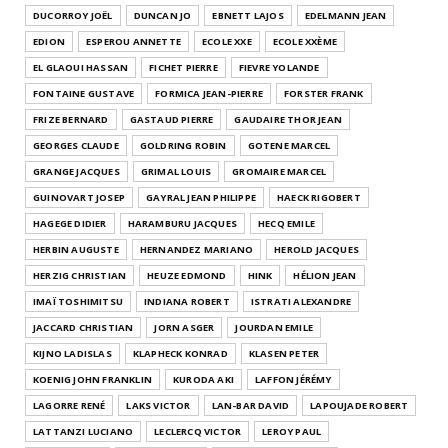
DUCORROY JOËL
DUNCAN JO
EBNETT LAJOS
EDELMANN JEAN
EDION
ESPEROU ANNETTE
ECOLE XXE
ECOLE XXÈME
EL GLAOUI HASSAN
FICHET PIERRE
FIEVRE YOLANDE
FONTAINE GUSTAVE
FORMICA JEAN-PIERRE
FORSTER FRANK
FRIZE BERNARD
GASTAUD PIERRE
GAUDAIRE THOR JEAN
GEORGES CLAUDE
GOLDRING ROBIN
GOTENE MARCEL
GRANGE JACQUES
GRIMAL LOUIS
GROMAIRE MARCEL
GUINOVART JOSEP
GAYRAL JEAN PHILIPPE
HAECK RIGOBERT
HAGEGE DIDIER
HARAMBURU JACQUES
HECQ EMILE
HERBIN AUGUSTE
HERNANDEZ MARIANO
HEROLD JACQUES
HERZIG CHRISTIAN
HEUZE EDMOND
HINK
HÉLION JEAN
IMAÏ TOSHIMITSU
INDIANA ROBERT
ISTRATI ALEXANDRE
JACCARD CHRISTIAN
JORN ASGER
JOURDAN EMILE
KIJNO LADISLAS
KLAPHECK KONRAD
KLASEN PETER
KOENIG JOHN FRANKLIN
KURODA AKI
LAFFON JÉRÉMY
LAGORRE RENÉ
LAKS VICTOR
LAN-BAR DAVID
LAPOUJADE ROBERT
LATTANZI LUCIANO
LECLERCQ VICTOR
LEROY PAUL