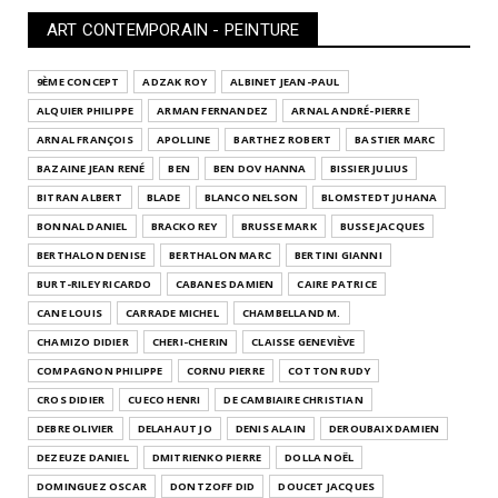
ART CONTEMPORAIN - PEINTURE
9ÈME CONCEPT
ADZAK ROY
ALBINET JEAN-PAUL
ALQUIER PHILIPPE
ARMAN FERNANDEZ
ARNAL ANDRÉ-PIERRE
ARNAL FRANÇOIS
APOLLINE
BARTHEZ ROBERT
BASTIER MARC
BAZAINE JEAN RENÉ
BEN
BEN DOV HANNA
BISSIER JULIUS
BITRAN ALBERT
BLADE
BLANCO NELSON
BLOMSTEDT JUHANA
BONNAL DANIEL
BRACKO REY
BRUSSE MARK
BUSSE JACQUES
BERTHALON DENISE
BERTHALON MARC
BERTINI GIANNI
BURT-RILEY RICARDO
CABANES DAMIEN
CAIRE PATRICE
CANE LOUIS
CARRADE MICHEL
CHAMBELLAND M.
CHAMIZO DIDIER
CHERI-CHERIN
CLAISSE GENEVIÈVE
COMPAGNON PHILIPPE
CORNU PIERRE
COTTON RUDY
CROS DIDIER
CUECO HENRI
DE CAMBIAIRE CHRISTIAN
DEBRE OLIVIER
DELAHAUT JO
DENIS ALAIN
DEROUBAIX DAMIEN
DEZEUZE DANIEL
DMITRIENKO PIERRE
DOLLA NOËL
DOMINGUEZ OSCAR
DONTZOFF DID
DOUCET JACQUES