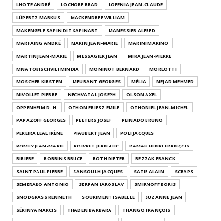
LHOTE ANDRÉ
LOCHORE BRAD
LOFENIA JEAN-CLAUDE
LÜPERTZ MARKUS
MACKENDREE WILLIAM
MAKENGELE SAPIN DIT SAPINART
MANESSIER ALFRED
MARFAING ANDRÉ
MARIN JEAN-MARIE
MARINI MARINO
MARTIN JEAN-MARIE
MESSAGIER JEAN
MIKA JEAN-PIERRE
MNATOBISCHVILI MINDIA
MONINOT BERNARD
MORLOTTI
MOSCHER KIRSTEN
MEURANT GEORGES
MÉLIA
NEJAD MEHMED
NIVOLLET PIERRE
NECHVATAL JOSEPH
OLSON AXEL
OPPENHEIM D. H.
OTHON FRIESZ EMILE
OTHONIEL JEAN-MICHEL
PAPAZOFF GEORGES
PEETERS JOSEF
PEINADO BRUNO
PEREIRA LEAL IRÈNE
PIAUBERT JEAN
POLI JACQUES
POMEY JEAN-MARIE
POIVRET JEAN-LUC
RAMAH HENRI FRANÇOIS
RIBIERE
ROBBINS BRUCE
ROTH DIETER
REZZAK FRANCK
SAINT PAUL PIERRE
SANSOULH JACQUES
SATIE ALAIN
SCRAPS
SEMERARO ANTONIO
SERPAN IAROSLAV
SMIRNOFF BORIS
SNODGRASS KENNETH
SOURIMENT ISABELLE
SUZANNE JEAN
SÉRINYA NARCIS
THADEN BARBARA
THANGO FRANÇOIS