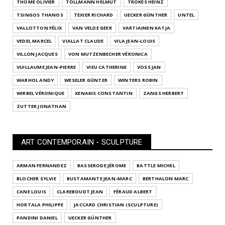
THOME OLIVIER
TOLLMANN HELMUT
TRÖKES HEINZ
TSINGOS THANOS
TEXIER RICHARD
UECKER GÜNTHER
UNTEL
VALLOTTON FÉLIX
VAN VELDE GEER
VARTIAINEN KATJA
VEDEL MARCEL
VIALLAT CLAUDE
VILA JEAN-LOUIS
VILLON JACQUES
VON MUTZENBECHER VÉRONICA
VUILLAUME JEAN-PIERRE
VIEU CATHERINE
VOSS JAN
WARHOL ANDY
WESELER GÜNTER
WINTERS ROBIN
WIRBEL VÉRONIQUE
XENAKIS CONSTANTIN
ZANGS HERBERT
ZUTTER JONATHAN
ART CONTEMPORAIN - SCULPTURE
ARMAN FERNANDEZ
BASSERODE JÉROME
BATTLE MICHEL
BLOCHER SYLVIE
BUSTAMANTE JEAN-MARC
BERTHALON MARC
CANE LOUIS
CLAREBOUDT JEAN
FÉRAUD ALBERT
HORTALA PHILIPPE
JACCARD CHRISTIAN (SCULPTURE)
PANDINI DANIEL
UECKER GÜNTHER