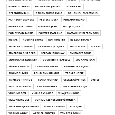
NIVOLLET PIERRE
NECHVATAL JOSEPH
OLSON AXEL
OPPENHEIM D. H.
OTHON FRIESZ EMILE
OTHONIEL JEAN-MICHEL
PAPAZOFF GEORGES
PEETERS JOSEF
PEINADO BRUNO
PEREIRA LEAL IRÈNE
PIAUBERT JEAN
POLI JACQUES
POMEY JEAN-MARIE
POIVRET JEAN-LUC
RAMAH HENRI FRANÇOIS
RIBIERE
ROBBINS BRUCE
ROTH DIETER
REZZAK FRANCK
SAINT PAUL PIERRE
SANSOULH JACQUES
SATIE ALAIN
SCRAPS
SEMERARO ANTONIO
SERPAN IAROSLAV
SMIRNOFF BORIS
SNODGRASS KENNETH
SOURIMENT ISABELLE
SUZANNE JEAN
SÉRINYA NARCIS
THADEN BARBARA
THANGO FRANÇOIS
THOME OLIVIER
TOLLMANN HELMUT
TRÖKES HEINZ
TSINGOS THANOS
TEXIER RICHARD
UECKER GÜNTHER
UNTEL
VALLOTTON FÉLIX
VAN VELDE GEER
VARTIAINEN KATJA
VEDEL MARCEL
VIALLAT CLAUDE
VILA JEAN-LOUIS
VILLON JACQUES
VON MUTZENBECHER VÉRONICA
VUILLAUME JEAN-PIERRE
VIEU CATHERINE
VOSS JAN
WARHOL ANDY
WESELER GÜNTER
WINTERS ROBIN