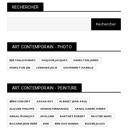
RECHERCHER
ART CONTEMPORAIN - PHOTO
BERTHALON MARC
FAUJOUR JACQUES
HAMILTON JAMES
HAMILTON JIM
LEGRAND JULIE
SOURIMENT ISABELLE
ART CONTEMPORAIN - PEINTURE
9ÈME CONCEPT
ADZAK ROY
ALBINET JEAN-PAUL
ALQUIER PHILIPPE
ARMAN FERNANDEZ
ARNAL ANDRÉ-PIERRE
ARNAL FRANÇOIS
APOLLINE
BARTHEZ ROBERT
BASTIER MARC
BAZAINE JEAN RENÉ
BEN
BEN DOV HANNA
BISSIER JULIUS