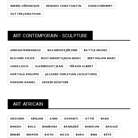
WIRBEL VÉRONIQUE
XENAKIS CONSTANTIN
ZANGS HERBERT
ZUTTER JONATHAN
ART CONTEMPORAIN - SCULPTURE
ARMAN FERNANDEZ
BASSERODE JÉROME
BATTLE MICHEL
BLOCHER SYLVIE
BUSTAMANTE JEAN-MARC
BERTHALON MARC
CANE LOUIS
CLAREBOUDT JEAN
FÉRAUD ALBERT
HORTALA PHILIPPE
JACCARD CHRISTIAN (SCULPTURE)
PANDINI DANIEL
UECKER GÜNTHER
ART AFRICAIN
ADOUMA
ABELAM
AGNI
ASHANTI
ATTIÉ
BAGA
BANDA
BULU
BAMBARA
BAMILÉKÉ
BAMOUN
BAOULÉ
BEMBÉ
BIRIFOR
BOYO
BOZO
BURA
BWA
BÉTÉ