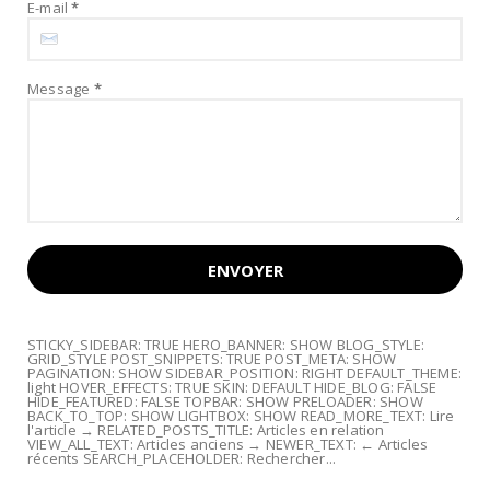
E-mail
*
Message
*
STICKY_SIDEBAR: TRUE HERO_BANNER: SHOW BLOG_STYLE:
GRID_STYLE POST_SNIPPETS: TRUE POST_META: SHOW
PAGINATION: SHOW SIDEBAR_POSITION: RIGHT DEFAULT_THEME:
light HOVER_EFFECTS: TRUE SKIN: DEFAULT HIDE_BLOG: FALSE
HIDE_FEATURED: FALSE TOPBAR: SHOW PRELOADER: SHOW
BACK_TO_TOP: SHOW LIGHTBOX: SHOW READ_MORE_TEXT: Lire
l'article → RELATED_POSTS_TITLE: Articles en relation
VIEW_ALL_TEXT: Articles anciens → NEWER_TEXT: ← Articles
récents SEARCH_PLACEHOLDER: Rechercher...