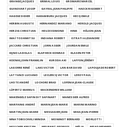
GRANGE JACQUES
GRIMAL LOUIS
GROMAIRE MARCEL
GUINOVART JOSEP
GAYRAL JEAN PHILIPPE
HAECK RIGOBERT
HAGEGE DIDIER
HARAMBURU JACQUES
HECQ EMILE
HERBIN AUGUSTE
HERNANDEZ MARIANO
HEROLD JACQUES
HERZIG CHRISTIAN
HEUZE EDMOND
HINK
HÉLION JEAN
IMAÏ TOSHIMITSU
INDIANA ROBERT
ISTRATI ALEXANDRE
JACCARD CHRISTIAN
JORN ASGER
JOURDAN EMILE
KIJNO LADISLAS
KLAPHECK KONRAD
KLASEN PETER
KOENIG JOHN FRANKLIN
KURODA AKI
LAFFON JÉRÉMY
LAGORRE RENÉ
LAKS VICTOR
LAN-BAR DAVID
LAPOUJADE ROBERT
LATTANZI LUCIANO
LECLERCQ VICTOR
LEROY PAUL
LHOTE ANDRÉ
LOCHORE BRAD
LOFENIA JEAN-CLAUDE
LÜPERTZ MARKUS
MACKENDREE WILLIAM
MAKENGELE SAPIN DIT SAPINART
MANESSIER ALFRED
MARFAING ANDRÉ
MARIN JEAN-MARIE
MARINI MARINO
MARTIN JEAN-MARIE
MESSAGIER JEAN
MIKA JEAN-PIERRE
MNATOBISCHVILI MINDIA
MONINOT BERNARD
MORLOTTI
MOSCHER KIRSTEN
MEURANT GEORGES
MÉLIA
NEJAD MEHMED