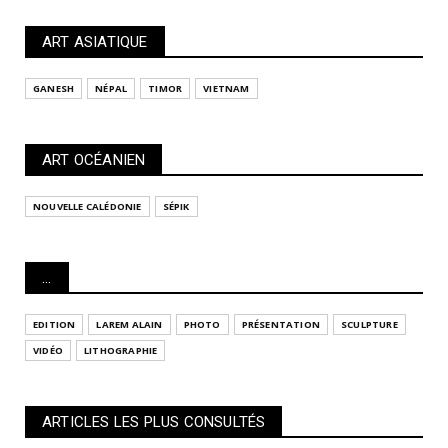
ART ASIATIQUE
GANESH
NÉPAL
TIMOR
VIETNAM
ART OCÉANIEN
NOUVELLE CALÉDONIE
SÉPIK
...
EDITION
LAREM ALAIN
PHOTO
PRÉSENTATION
SCULPTURE
VIDÉO
LITHOGRAPHIE
ARTICLES LES PLUS CONSULTÉS