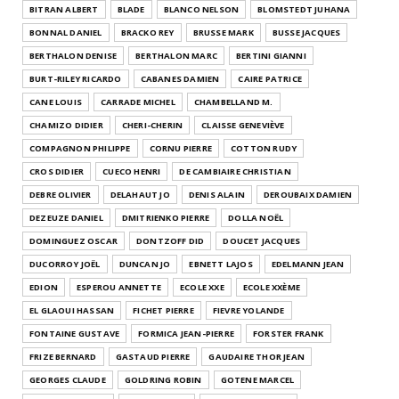
BITRAN ALBERT
BLADE
BLANCO NELSON
BLOMSTEDT JUHANA
BONNAL DANIEL
BRACKO REY
BRUSSE MARK
BUSSE JACQUES
BERTHALON DENISE
BERTHALON MARC
BERTINI GIANNI
BURT-RILEY RICARDO
CABANES DAMIEN
CAIRE PATRICE
CANE LOUIS
CARRADE MICHEL
CHAMBELLAND M.
CHAMIZO DIDIER
CHERI-CHERIN
CLAISSE GENEVIÈVE
COMPAGNON PHILIPPE
CORNU PIERRE
COTTON RUDY
CROS DIDIER
CUECO HENRI
DE CAMBIAIRE CHRISTIAN
DEBRE OLIVIER
DELAHAUT JO
DENIS ALAIN
DEROUBAIX DAMIEN
DEZEUZE DANIEL
DMITRIENKO PIERRE
DOLLA NOËL
DOMINGUEZ OSCAR
DONTZOFF DID
DOUCET JACQUES
DUCORROY JOËL
DUNCAN JO
EBNETT LAJOS
EDELMANN JEAN
EDION
ESPEROU ANNETTE
ECOLE XXE
ECOLE XXÈME
EL GLAOUI HASSAN
FICHET PIERRE
FIEVRE YOLANDE
FONTAINE GUSTAVE
FORMICA JEAN-PIERRE
FORSTER FRANK
FRIZE BERNARD
GASTAUD PIERRE
GAUDAIRE THOR JEAN
GEORGES CLAUDE
GOLDRING ROBIN
GOTENE MARCEL