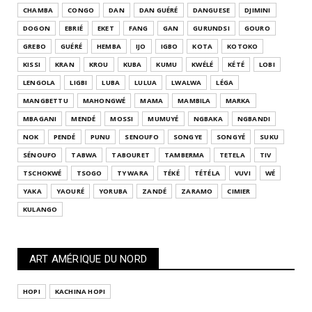
CHAMBA
CONGO
DAN
DAN GUÉRÉ
DANGUESE
DJIMINI
DOGON
EBRIÉ
EKET
FANG
GAN
GURUNDSI
GOURO
GREBO
GUÉRÉ
HEMBA
IJO
IGBO
KOTA
KOTOKO
KISSI
KRAN
KROU
KUBA
KUMU
KWÉLÉ
KÉTÉ
LOBI
LENGOLA
LIGBI
LUBA
LULUA
LWALWA
LÉGA
MANGBETTU
MAHONGWÉ
MAMA
MAMBILA
MARKA
MBAGANI
MENDÉ
MOSSI
MUMUYÉ
NGBAKA
NGBANDI
NOK
PENDÉ
PUNU
SENOUFO
SONGYE
SONGYÉ
SUKU
SÉNOUFO
TABWA
TABOURET
TAMBERMA
TETELA
TIV
TSCHOKWÉ
TSOGO
TY WARA
TÉKÉ
TÉTÉLA
VUVI
WÉ
YAKA
YAOURÉ
YORUBA
ZANDÉ
ZARAMO
CIMIER
KULANGO
ART AMÉRIQUE DU NORD
HOPI
KACHINA HOPI