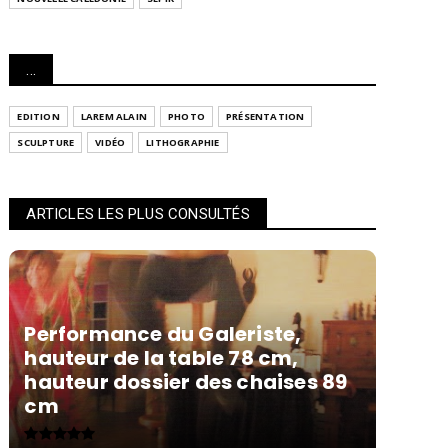
...
EDITION
LAREM ALAIN
PHOTO
PRÉSENTATION
SCULPTURE
VIDÉO
LITHOGRAPHIE
ARTICLES LES PLUS CONSULTÉS
Performance du Galeriste,
hauteur de la table 78 cm,
hauteur dossier des chaises 89
cm