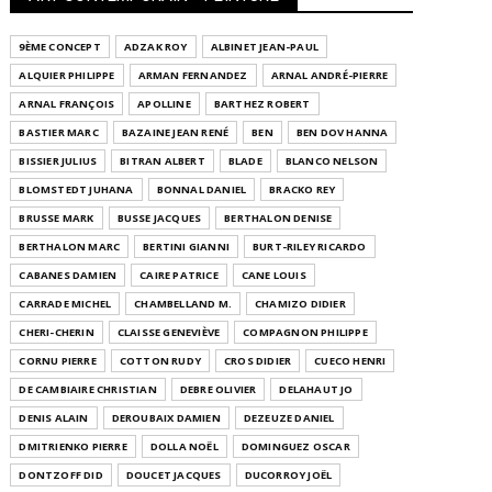
9ÈME CONCEPT
ADZAK ROY
ALBINET JEAN-PAUL
ALQUIER PHILIPPE
ARMAN FERNANDEZ
ARNAL ANDRÉ-PIERRE
ARNAL FRANÇOIS
APOLLINE
BARTHEZ ROBERT
BASTIER MARC
BAZAINE JEAN RENÉ
BEN
BEN DOV HANNA
BISSIER JULIUS
BITRAN ALBERT
BLADE
BLANCO NELSON
BLOMSTEDT JUHANA
BONNAL DANIEL
BRACKO REY
BRUSSE MARK
BUSSE JACQUES
BERTHALON DENISE
BERTHALON MARC
BERTINI GIANNI
BURT-RILEY RICARDO
CABANES DAMIEN
CAIRE PATRICE
CANE LOUIS
CARRADE MICHEL
CHAMBELLAND M.
CHAMIZO DIDIER
CHERI-CHERIN
CLAISSE GENEVIÈVE
COMPAGNON PHILIPPE
CORNU PIERRE
COTTON RUDY
CROS DIDIER
CUECO HENRI
DE CAMBIAIRE CHRISTIAN
DEBRE OLIVIER
DELAHAUT JO
DENIS ALAIN
DEROUBAIX DAMIEN
DEZEUZE DANIEL
DMITRIENKO PIERRE
DOLLA NOËL
DOMINGUEZ OSCAR
DONTZOFF DID
DOUCET JACQUES
DUCORROY JOËL