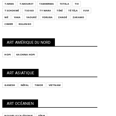
TABWA
TABOURET
TAMBERMA
TETELA
TIV
TSCHOKWÉ
TSOGO
TY WARA
TÉKÉ
TÉTÉLA
VUVI
WÉ
YAKA
YAOURÉ
YORUBA
ZANDÉ
ZARAMO
CIMIER
KULANGO
ART AMÉRIQUE DU NORD
HOPI
KACHINA HOPI
ART ASIATIQUE
GANESH
NÉPAL
TIMOR
VIETNAM
ART OCÉANIEN
NOUVELLE CALÉDONIE
SÉPIK