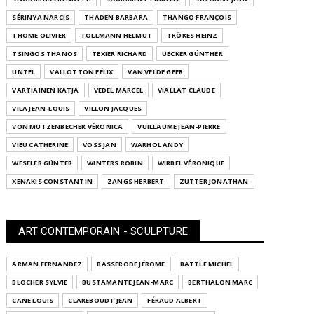
SÉRINYA NARCIS
THADEN BARBARA
THANGO FRANÇOIS
THOME OLIVIER
TOLLMANN HELMUT
TRÖKES HEINZ
TSINGOS THANOS
TEXIER RICHARD
UECKER GÜNTHER
UNTEL
VALLOTTON FÉLIX
VAN VELDE GEER
VARTIAINEN KATJA
VEDEL MARCEL
VIALLAT CLAUDE
VILA JEAN-LOUIS
VILLON JACQUES
VON MUTZENBECHER VÉRONICA
VUILLAUME JEAN-PIERRE
VIEU CATHERINE
VOSS JAN
WARHOL ANDY
WESELER GÜNTER
WINTERS ROBIN
WIRBEL VÉRONIQUE
XENAKIS CONSTANTIN
ZANGS HERBERT
ZUTTER JONATHAN
ART CONTEMPORAIN - SCULPTURE
ARMAN FERNANDEZ
BASSERODE JÉROME
BATTLE MICHEL
BLOCHER SYLVIE
BUSTAMANTE JEAN-MARC
BERTHALON MARC
CANE LOUIS
CLAREBOUDT JEAN
FÉRAUD ALBERT