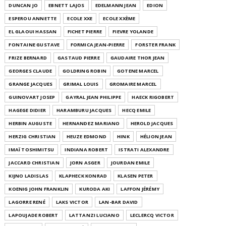
DUNCAN JO
EBNETT LAJOS
EDELMANN JEAN
EDION
ESPEROU ANNETTE
ECOLE XXE
ECOLE XXÈME
EL GLAOUI HASSAN
FICHET PIERRE
FIEVRE YOLANDE
FONTAINE GUSTAVE
FORMICA JEAN-PIERRE
FORSTER FRANK
FRIZE BERNARD
GASTAUD PIERRE
GAUDAIRE THOR JEAN
GEORGES CLAUDE
GOLDRING ROBIN
GOTENE MARCEL
GRANGE JACQUES
GRIMAL LOUIS
GROMAIRE MARCEL
GUINOVART JOSEP
GAYRAL JEAN PHILIPPE
HAECK RIGOBERT
HAGEGE DIDIER
HARAMBURU JACQUES
HECQ EMILE
HERBIN AUGUSTE
HERNANDEZ MARIANO
HEROLD JACQUES
HERZIG CHRISTIAN
HEUZE EDMOND
HINK
HÉLION JEAN
IMAÏ TOSHIMITSU
INDIANA ROBERT
ISTRATI ALEXANDRE
JACCARD CHRISTIAN
JORN ASGER
JOURDAN EMILE
KIJNO LADISLAS
KLAPHECK KONRAD
KLASEN PETER
KOENIG JOHN FRANKLIN
KURODA AKI
LAFFON JÉRÉMY
LAGORRE RENÉ
LAKS VICTOR
LAN-BAR DAVID
LAPOUJADE ROBERT
LATTANZI LUCIANO
LECLERCQ VICTOR