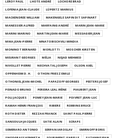
LEROY PAUL
LHOTE ANDRÉ
LOCHORE BRAD
LOFENIA JEAN-CLAUDE
LÜPERTZ MARKUS
MACKENDREE WILLIAM
MAKENGELE SAPIN DIT SAPINART
MANESSIER ALFRED
MARFAING ANDRÉ
MARIN JEAN-MARIE
MARINI MARINO
MARTIN JEAN-MARIE
MESSAGIER JEAN
MIKA JEAN-PIERRE
MNATOBISCHVILI MINDIA
MONINOT BERNARD
MORLOTTI
MOSCHER KIRSTEN
MEURANT GEORGES
MÉLIA
NEJAD MEHMED
NIVOLLET PIERRE
NECHVATAL JOSEPH
OLSON AXEL
OPPENHEIM D. H.
OTHON FRIESZ EMILE
OTHONIEL JEAN-MICHEL
PAPAZOFF GEORGES
PEETERS JOSEF
PEINADO BRUNO
PEREIRA LEAL IRÈNE
PIAUBERT JEAN
POLI JACQUES
POMEY JEAN-MARIE
POIVRET JEAN-LUC
RAMAH HENRI FRANÇOIS
RIBIERE
ROBBINS BRUCE
ROTH DIETER
REZZAK FRANCK
SAINT PAUL PIERRE
SANSOULH JACQUES
SATIE ALAIN
SCRAPS
SEMERARO ANTONIO
SERPAN IAROSLAV
SMIRNOFF BORIS
SNODGRASS KENNETH
SOURIMENT ISABELLE
SUZANNE JEAN