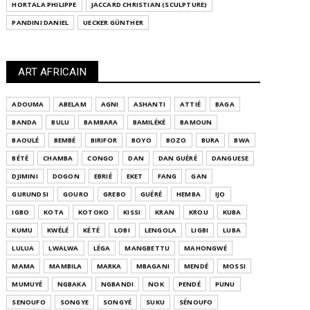
HORTALA PHILIPPE
JACCARD CHRISTIAN (SCULPTURE)
PANDINI DANIEL
UECKER GÜNTHER
ART AFRICAIN
ADOUMA
ABELAM
AGNI
ASHANTI
ATTIÉ
BAGA
BANDA
BULU
BAMBARA
BAMILÉKÉ
BAMOUN
BAOULÉ
BEMBÉ
BIRIFOR
BOYO
BOZO
BURA
BWA
BÉTÉ
CHAMBA
CONGO
DAN
DAN GUÉRÉ
DANGUESE
DJIMINI
DOGON
EBRIÉ
EKET
FANG
GAN
GURUNDSI
GOURO
GREBO
GUÉRÉ
HEMBA
IJO
IGBO
KOTA
KOTOKO
KISSI
KRAN
KROU
KUBA
KUMU
KWÉLÉ
KÉTÉ
LOBI
LENGOLA
LIGBI
LUBA
LULUA
LWALWA
LÉGA
MANGBETTU
MAHONGWÉ
MAMA
MAMBILA
MARKA
MBAGANI
MENDÉ
MOSSI
MUMUYÉ
NGBAKA
NGBANDI
NOK
PENDÉ
PUNU
SENOUFO
SONGYE
SONGYÉ
SUKU
SÉNOUFO