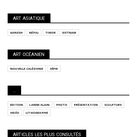
ART ASIATIQUE
GANESH
NÉPAL
TIMOR
VIETNAM
ART OCÉANIEN
NOUVELLE CALÉDONIE
SÉPIK
...
EDITION
LAREM ALAIN
PHOTO
PRÉSENTATION
SCULPTURE
VIDÉO
LITHOGRAPHIE
ARTICLES LES PLUS CONSULTÉS