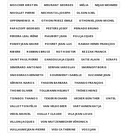
MOSCHER KIRSTEN
MEURANT GEORGES
MÉLIA
NEJAD MEHMED
NIVOLLET PIERRE
NECHVATAL JOSEPH
OLSON AXEL
OPPENHEIM D. H.
OTHON FRIESZ EMILE
OTHONIEL JEAN-MICHEL
PAPAZOFF GEORGES
PEETERS JOSEF
PEINADO BRUNO
PEREIRA LEAL IRÈNE
PIAUBERT JEAN
POLI JACQUES
POMEY JEAN-MARIE
POIVRET JEAN-LUC
RAMAH HENRI FRANÇOIS
RIBIERE
ROBBINS BRUCE
ROTH DIETER
REZZAK FRANCK
SAINT PAUL PIERRE
SANSOULH JACQUES
SATIE ALAIN
SCRAPS
SEMERARO ANTONIO
SERPAN IAROSLAV
SMIRNOFF BORIS
SNODGRASS KENNETH
SOURIMENT ISABELLE
SUZANNE JEAN
SÉRINYA NARCIS
THADEN BARBARA
THANGO FRANÇOIS
THOME OLIVIER
TOLLMANN HELMUT
TRÖKES HEINZ
TSINGOS THANOS
TEXIER RICHARD
UECKER GÜNTHER
UNTEL
VALLOTTON FÉLIX
VAN VELDE GEER
VARTIAINEN KATJA
VEDEL MARCEL
VIALLAT CLAUDE
VILA JEAN-LOUIS
VILLON JACQUES
VON MUTZENBECHER VÉRONICA
VUILLAUME JEAN-PIERRE
VIEU CATHERINE
VOSS JAN