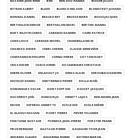
BAZAINE JEAN RENÉ
BEN
BEN DOV HANNA
BISSIER JULIUS
BITRAN ALBERT
BLADE
BLANCO NELSON
BLOMSTEDT JUHANA
BONNAL DANIEL
BRACKO REY
BRUSSE MARK
BUSSE JACQUES
BERTHALON DENISE
BERTHALON MARC
BERTINI GIANNI
BURT-RILEY RICARDO
CABANES DAMIEN
CAIRE PATRICE
CANE LOUIS
CARRADE MICHEL
CHAMBELLAND M.
CHAMIZO DIDIER
CHERI-CHERIN
CLAISSE GENEVIÈVE
COMPAGNON PHILIPPE
CORNU PIERRE
COTTON RUDY
CROS DIDIER
CUECO HENRI
DE CAMBIAIRE CHRISTIAN
DEBRE OLIVIER
DELAHAUT JO
DENIS ALAIN
DEROUBAIX DAMIEN
DEZEUZE DANIEL
DMITRIENKO PIERRE
DOLLA NOËL
DOMINGUEZ OSCAR
DONTZOFF DID
DOUCET JACQUES
DUCORROY JOËL
DUNCAN JO
EBNETT LAJOS
EDELMANN JEAN
EDION
ESPEROU ANNETTE
ECOLE XXE
ECOLE XXÈME
EL GLAOUI HASSAN
FICHET PIERRE
FIEVRE YOLANDE
FONTAINE GUSTAVE
FORMICA JEAN-PIERRE
FORSTER FRANK
FRIZE BERNARD
GASTAUD PIERRE
GAUDAIRE THOR JEAN
GEORGES CLAUDE
GOLDRING ROBIN
GOTENE MARCEL