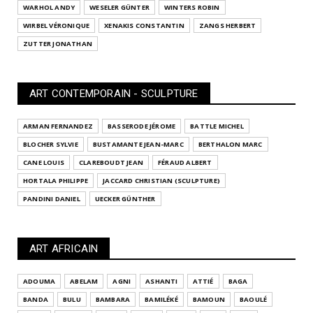
WARHOL ANDY
WESELER GÜNTER
WINTERS ROBIN
WIRBEL VÉRONIQUE
XENAKIS CONSTANTIN
ZANGS HERBERT
ZUTTER JONATHAN
ART CONTEMPORAIN - SCULPTURE
ARMAN FERNANDEZ
BASSERODE JÉROME
BATTLE MICHEL
BLOCHER SYLVIE
BUSTAMANTE JEAN-MARC
BERTHALON MARC
CANE LOUIS
CLAREBOUDT JEAN
FÉRAUD ALBERT
HORTALA PHILIPPE
JACCARD CHRISTIAN (SCULPTURE)
PANDINI DANIEL
UECKER GÜNTHER
ART AFRICAIN
ADOUMA
ABELAM
AGNI
ASHANTI
ATTIÉ
BAGA
BANDA
BULU
BAMBARA
BAMILÉKÉ
BAMOUN
BAOULÉ