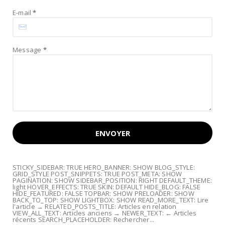
E-mail
*
Message
*
STICKY_SIDEBAR: TRUE HERO_BANNER: SHOW BLOG_STYLE:
GRID_STYLE POST_SNIPPETS: TRUE POST_META: SHOW
PAGINATION: SHOW SIDEBAR_POSITION: RIGHT DEFAULT_THEME:
light HOVER_EFFECTS: TRUE SKIN: DEFAULT HIDE_BLOG: FALSE
HIDE_FEATURED: FALSE TOPBAR: SHOW PRELOADER: SHOW
BACK_TO_TOP: SHOW LIGHTBOX: SHOW READ_MORE_TEXT: Lire
l'article → RELATED_POSTS_TITLE: Articles en relation
VIEW_ALL_TEXT: Articles anciens → NEWER_TEXT: ← Articles
récents SEARCH_PLACEHOLDER: Rechercher...