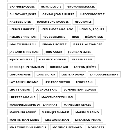
GRANGE JACQUES
GRIMAL LOUIS
GROMAIRE MARCEL
GUINOVART JOSEP
GAYRAL JEAN PHILIPPE
HAECK RIGOBERT
HAGEGE DIDIER
HARAMBURU JACQUES
HECQ EMILE
HERBIN AUGUSTE
HERNANDEZ MARIANO
HEROLD JACQUES
HERZIG CHRISTIAN
HEUZE EDMOND
HINK
HÉLION JEAN
IMAÏ TOSHIMITSU
INDIANA ROBERT
ISTRATI ALEXANDRE
JACCARD CHRISTIAN
JORN ASGER
JOURDAN EMILE
KIJNO LADISLAS
KLAPHECK KONRAD
KLASEN PETER
KOENIG JOHN FRANKLIN
KURODA AKI
LAFFON JÉRÉMY
LAGORRE RENÉ
LAKS VICTOR
LAN-BAR DAVID
LAPOUJADE ROBERT
LATTANZI LUCIANO
LECLERCQ VICTOR
LEROY PAUL
LHOTE ANDRÉ
LOCHORE BRAD
LOFENIA JEAN-CLAUDE
LÜPERTZ MARKUS
MACKENDREE WILLIAM
MAKENGELE SAPIN DIT SAPINART
MANESSIER ALFRED
MARFAING ANDRÉ
MARIN JEAN-MARIE
MARINI MARINO
MARTIN JEAN-MARIE
MESSAGIER JEAN
MIKA JEAN-PIERRE
MNATOBISCHVILI MINDIA
MONINOT BERNARD
MORLOTTI