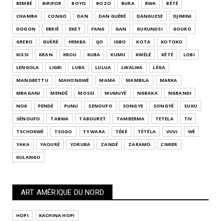
BEMBÉ
BIRIFOR
BOYO
BOZO
BURA
BWA
BÉTÉ
CHAMBA
CONGO
DAN
DAN GUÉRÉ
DANGUESE
DJIMINI
DOGON
EBRIÉ
EKET
FANG
GAN
GURUNDSI
GOURO
GREBO
GUÉRÉ
HEMBA
IJO
IGBO
KOTA
KOTOKO
KISSI
KRAN
KROU
KUBA
KUMU
KWÉLÉ
KÉTÉ
LOBI
LENGOLA
LIGBI
LUBA
LULUA
LWALWA
LÉGA
MANGBETTU
MAHONGWÉ
MAMA
MAMBILA
MARKA
MBAGANI
MENDÉ
MOSSI
MUMUYÉ
NGBAKA
NGBANDI
NOK
PENDÉ
PUNU
SENOUFO
SONGYE
SONGYÉ
SUKU
SÉNOUFO
TABWA
TABOURET
TAMBERMA
TETELA
TIV
TSCHOKWÉ
TSOGO
TY WARA
TÉKÉ
TÉTÉLA
VUVI
WÉ
YAKA
YAOURÉ
YORUBA
ZANDÉ
ZARAMO
CIMIER
KULANGO
ART AMÉRIQUE DU NORD
HOPI
KACHINA HOPI