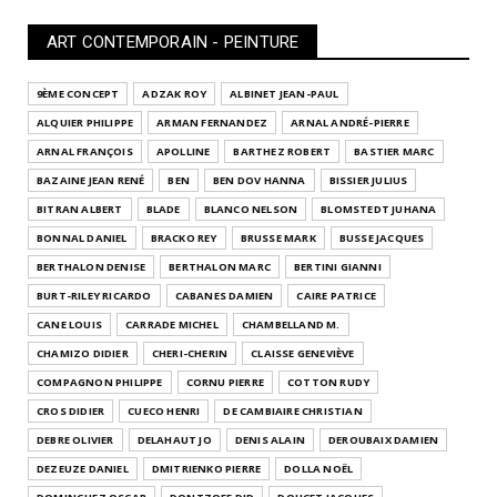
ART CONTEMPORAIN - PEINTURE
9ÈME CONCEPT
ADZAK ROY
ALBINET JEAN-PAUL
ALQUIER PHILIPPE
ARMAN FERNANDEZ
ARNAL ANDRÉ-PIERRE
ARNAL FRANÇOIS
APOLLINE
BARTHEZ ROBERT
BASTIER MARC
BAZAINE JEAN RENÉ
BEN
BEN DOV HANNA
BISSIER JULIUS
BITRAN ALBERT
BLADE
BLANCO NELSON
BLOMSTEDT JUHANA
BONNAL DANIEL
BRACKO REY
BRUSSE MARK
BUSSE JACQUES
BERTHALON DENISE
BERTHALON MARC
BERTINI GIANNI
BURT-RILEY RICARDO
CABANES DAMIEN
CAIRE PATRICE
CANE LOUIS
CARRADE MICHEL
CHAMBELLAND M.
CHAMIZO DIDIER
CHERI-CHERIN
CLAISSE GENEVIÈVE
COMPAGNON PHILIPPE
CORNU PIERRE
COTTON RUDY
CROS DIDIER
CUECO HENRI
DE CAMBIAIRE CHRISTIAN
DEBRE OLIVIER
DELAHAUT JO
DENIS ALAIN
DEROUBAIX DAMIEN
DEZEUZE DANIEL
DMITRIENKO PIERRE
DOLLA NOËL