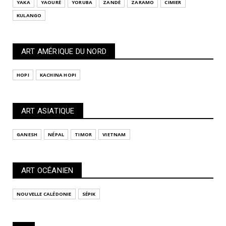
YAKA
YAOURÉ
YORUBA
ZANDÉ
ZARAMO
CIMIER
KULANGO
ART AMÉRIQUE DU NORD
HOPI
KACHINA HOPI
ART ASIATIQUE
GANESH
NÉPAL
TIMOR
VIETNAM
ART OCÉANIEN
NOUVELLE CALÉDONIE
SÉPIK