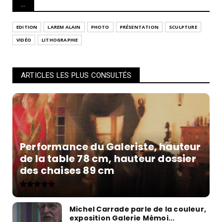
...
EDITION
LAREM ALAIN
PHOTO
PRÉSENTATION
SCULPTURE
VIDÉO
LITHOGRAPHIE
ARTICLES LES PLUS CONSULTÉS
Performance du Galeriste, hauteur
de la table 78 cm, hauteur dossier
des chaises 89 cm
Michel Carrade parle de la couleur,
exposition Galerie Mémoi...