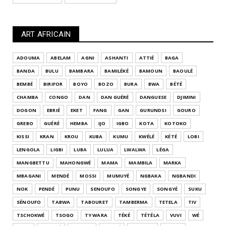
ART AFRICAIN
ADOUMA
ABELAM
AGNI
ASHANTI
ATTIÉ
BAGA
BANDA
BULU
BAMBARA
BAMILÉKÉ
BAMOUN
BAOULÉ
BEMBÉ
BIRIFOR
BOYO
BOZO
BURA
BWA
BÉTÉ
CHAMBA
CONGO
DAN
DAN GUÉRÉ
DANGUESE
DJIMINI
DOGON
EBRIÉ
EKET
FANG
GAN
GURUNDSI
GOURO
GREBO
GUÉRÉ
HEMBA
IJO
IGBO
KOTA
KOTOKO
KISSI
KRAN
KROU
KUBA
KUMU
KWÉLÉ
KÉTÉ
LOBI
LENGOLA
LIGBI
LUBA
LULUA
LWALWA
LÉGA
MANGBETTU
MAHONGWÉ
MAMA
MAMBILA
MARKA
MBAGANI
MENDÉ
MOSSI
MUMUYÉ
NGBAKA
NGBANDI
NOK
PENDÉ
PUNU
SENOUFO
SONGYE
SONGYÉ
SUKU
SÉNOUFO
TABWA
TABOURET
TAMBERMA
TETELA
TIV
TSCHOKWÉ
TSOGO
TY WARA
TÉKÉ
TÉTÉLA
VUVI
WÉ