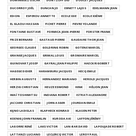
DOMINGUEZ OSCAR
DONTZOFF DID
DOUCET JACQUES
DUCORROY JOËL
DUNCAN JO
EBNETT LAJOS
EDELMANN JEAN
EDION
ESPEROU ANNETTE
ECOLE XXE
ECOLE XXÈME
EL GLAOUI HASSAN
FICHET PIERRE
FIEVRE YOLANDE
FONTAINE GUSTAVE
FORMICA JEAN-PIERRE
FORSTER FRANK
FRIZE BERNARD
GASTAUD PIERRE
GAUDAIRE THOR JEAN
GEORGES CLAUDE
GOLDRING ROBIN
GOTENE MARCEL
GRANGE JACQUES
GRIMAL LOUIS
GROMAIRE MARCEL
GUINOVART JOSEP
GAYRAL JEAN PHILIPPE
HAECK RIGOBERT
HAGEGE DIDIER
HARAMBURU JACQUES
HECQ EMILE
HERBIN AUGUSTE
HERNANDEZ MARIANO
HEROLD JACQUES
HERZIG CHRISTIAN
HEUZE EDMOND
HINK
HÉLION JEAN
IMAÏ TOSHIMITSU
INDIANA ROBERT
ISTRATI ALEXANDRE
JACCARD CHRISTIAN
JORN ASGER
JOURDAN EMILE
KIJNO LADISLAS
KLAPHECK KONRAD
KLASEN PETER
KOENIG JOHN FRANKLIN
KURODA AKI
LAFFON JÉRÉMY
LAGORRE RENÉ
LAKS VICTOR
LAN-BAR DAVID
LAPOUJADE ROBERT
LATTANZI LUCIANO
LECLERCQ VICTOR
LEROY PAUL