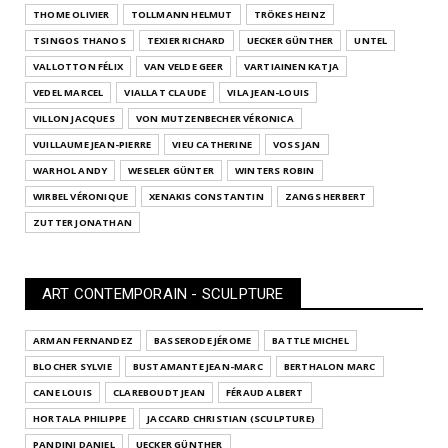
THOME OLIVIER
TOLLMANN HELMUT
TRÖKES HEINZ
TSINGOS THANOS
TEXIER RICHARD
UECKER GÜNTHER
UNTEL
VALLOTTON FÉLIX
VAN VELDE GEER
VARTIAINEN KATJA
VEDEL MARCEL
VIALLAT CLAUDE
VILA JEAN-LOUIS
VILLON JACQUES
VON MUTZENBECHER VÉRONICA
VUILLAUME JEAN-PIERRE
VIEU CATHERINE
VOSS JAN
WARHOL ANDY
WESELER GÜNTER
WINTERS ROBIN
WIRBEL VÉRONIQUE
XENAKIS CONSTANTIN
ZANGS HERBERT
ZUTTER JONATHAN
ART CONTEMPORAIN - SCULPTURE
ARMAN FERNANDEZ
BASSERODE JÉROME
BATTLE MICHEL
BLOCHER SYLVIE
BUSTAMANTE JEAN-MARC
BERTHALON MARC
CANE LOUIS
CLAREBOUDT JEAN
FÉRAUD ALBERT
HORTALA PHILIPPE
JACCARD CHRISTIAN (SCULPTURE)
PANDINI DANIEL
UECKER GÜNTHER