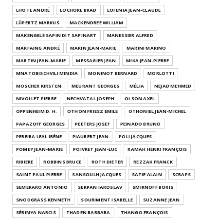
LHOTE ANDRÉ
LOCHORE BRAD
LOFENIA JEAN-CLAUDE
LÜPERTZ MARKUS
MACKENDREE WILLIAM
MAKENGELE SAPIN DIT SAPINART
MANESSIER ALFRED
MARFAING ANDRÉ
MARIN JEAN-MARIE
MARINI MARINO
MARTIN JEAN-MARIE
MESSAGIER JEAN
MIKA JEAN-PIERRE
MNATOBISCHVILI MINDIA
MONINOT BERNARD
MORLOTTI
MOSCHER KIRSTEN
MEURANT GEORGES
MÉLIA
NEJAD MEHMED
NIVOLLET PIERRE
NECHVATAL JOSEPH
OLSON AXEL
OPPENHEIM D. H.
OTHON FRIESZ EMILE
OTHONIEL JEAN-MICHEL
PAPAZOFF GEORGES
PEETERS JOSEF
PEINADO BRUNO
PEREIRA LEAL IRÈNE
PIAUBERT JEAN
POLI JACQUES
POMEY JEAN-MARIE
POIVRET JEAN-LUC
RAMAH HENRI FRANÇOIS
RIBIERE
ROBBINS BRUCE
ROTH DIETER
REZZAK FRANCK
SAINT PAUL PIERRE
SANSOULH JACQUES
SATIE ALAIN
SCRAPS
SEMERARO ANTONIO
SERPAN IAROSLAV
SMIRNOFF BORIS
SNODGRASS KENNETH
SOURIMENT ISABELLE
SUZANNE JEAN
SÉRINYA NARCIS
THADEN BARBARA
THANGO FRANÇOIS