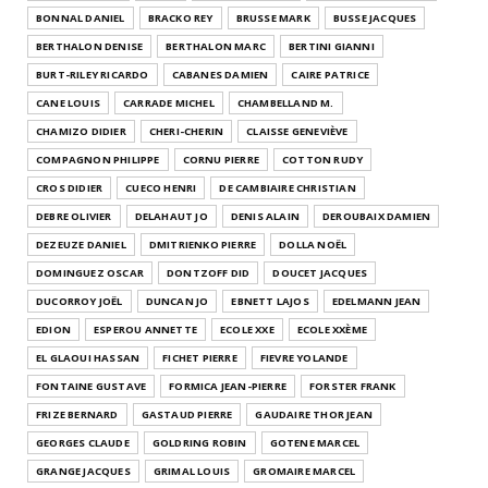
BONNAL DANIEL
BRACKO REY
BRUSSE MARK
BUSSE JACQUES
BERTHALON DENISE
BERTHALON MARC
BERTINI GIANNI
BURT-RILEY RICARDO
CABANES DAMIEN
CAIRE PATRICE
CANE LOUIS
CARRADE MICHEL
CHAMBELLAND M.
CHAMIZO DIDIER
CHERI-CHERIN
CLAISSE GENEVIÈVE
COMPAGNON PHILIPPE
CORNU PIERRE
COTTON RUDY
CROS DIDIER
CUECO HENRI
DE CAMBIAIRE CHRISTIAN
DEBRE OLIVIER
DELAHAUT JO
DENIS ALAIN
DEROUBAIX DAMIEN
DEZEUZE DANIEL
DMITRIENKO PIERRE
DOLLA NOËL
DOMINGUEZ OSCAR
DONTZOFF DID
DOUCET JACQUES
DUCORROY JOËL
DUNCAN JO
EBNETT LAJOS
EDELMANN JEAN
EDION
ESPEROU ANNETTE
ECOLE XXE
ECOLE XXÈME
EL GLAOUI HASSAN
FICHET PIERRE
FIEVRE YOLANDE
FONTAINE GUSTAVE
FORMICA JEAN-PIERRE
FORSTER FRANK
FRIZE BERNARD
GASTAUD PIERRE
GAUDAIRE THOR JEAN
GEORGES CLAUDE
GOLDRING ROBIN
GOTENE MARCEL
GRANGE JACQUES
GRIMAL LOUIS
GROMAIRE MARCEL