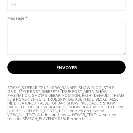
Message
*
STICKY_SIDEBAR: TRUE HERO_BANNER: SHOW BLOG_STYLE:
GRID_STYLE POST_SNIPPETS: TRUE POST_META: SHOW
PAGINATION: SHOW SIDEBAR_POSITION: RIGHT DEFAULT_THEME:
light HOVER_EFFECTS: TRUE SKIN: DEFAULT HIDE_BLOG: FALSE
HIDE_FEATURED: FALSE TOPBAR: SHOW PRELOADER: SHOW
BACK_TO_TOP: SHOW LIGHTBOX: SHOW READ_MORE_TEXT: Lire
l'article → RELATED_POSTS_TITLE: Articles en relation
VIEW_ALL_TEXT: Articles anciens → NEWER_TEXT: ← Articles
récents SEARCH_PLACEHOLDER: Rechercher...