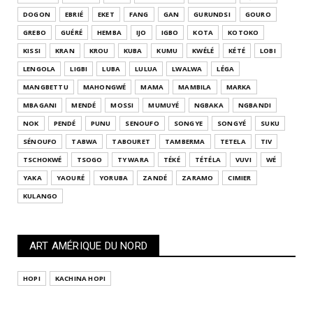
DOGON
EBRIÉ
EKET
FANG
GAN
GURUNDSI
GOURO
GREBO
GUÉRÉ
HEMBA
IJO
IGBO
KOTA
KOTOKO
KISSI
KRAN
KROU
KUBA
KUMU
KWÉLÉ
KÉTÉ
LOBI
LENGOLA
LIGBI
LUBA
LULUA
LWALWA
LÉGA
MANGBETTU
MAHONGWÉ
MAMA
MAMBILA
MARKA
MBAGANI
MENDÉ
MOSSI
MUMUYÉ
NGBAKA
NGBANDI
NOK
PENDÉ
PUNU
SENOUFO
SONGYE
SONGYÉ
SUKU
SÉNOUFO
TABWA
TABOURET
TAMBERMA
TETELA
TIV
TSCHOKWÉ
TSOGO
TY WARA
TÉKÉ
TÉTÉLA
VUVI
WÉ
YAKA
YAOURÉ
YORUBA
ZANDÉ
ZARAMO
CIMIER
KULANGO
ART AMÉRIQUE DU NORD
HOPI
KACHINA HOPI