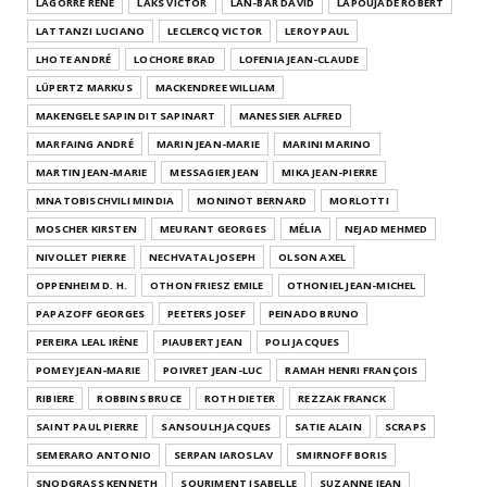
LAGORRE RENÉ
LAKS VICTOR
LAN-BAR DAVID
LAPOUJADE ROBERT
LATTANZI LUCIANO
LECLERCQ VICTOR
LEROY PAUL
LHOTE ANDRÉ
LOCHORE BRAD
LOFENIA JEAN-CLAUDE
LÜPERTZ MARKUS
MACKENDREE WILLIAM
MAKENGELE SAPIN DIT SAPINART
MANESSIER ALFRED
MARFAING ANDRÉ
MARIN JEAN-MARIE
MARINI MARINO
MARTIN JEAN-MARIE
MESSAGIER JEAN
MIKA JEAN-PIERRE
MNATOBISCHVILI MINDIA
MONINOT BERNARD
MORLOTTI
MOSCHER KIRSTEN
MEURANT GEORGES
MÉLIA
NEJAD MEHMED
NIVOLLET PIERRE
NECHVATAL JOSEPH
OLSON AXEL
OPPENHEIM D. H.
OTHON FRIESZ EMILE
OTHONIEL JEAN-MICHEL
PAPAZOFF GEORGES
PEETERS JOSEF
PEINADO BRUNO
PEREIRA LEAL IRÈNE
PIAUBERT JEAN
POLI JACQUES
POMEY JEAN-MARIE
POIVRET JEAN-LUC
RAMAH HENRI FRANÇOIS
RIBIERE
ROBBINS BRUCE
ROTH DIETER
REZZAK FRANCK
SAINT PAUL PIERRE
SANSOULH JACQUES
SATIE ALAIN
SCRAPS
SEMERARO ANTONIO
SERPAN IAROSLAV
SMIRNOFF BORIS
SNODGRASS KENNETH
SOURIMENT ISABELLE
SUZANNE JEAN