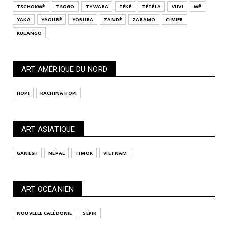
TSCHOKWÉ
TSOGO
TY WARA
TÉKÉ
TÉTÉLA
VUVI
WÉ
YAKA
YAOURÉ
YORUBA
ZANDÉ
ZARAMO
CIMIER
KULANGO
ART AMÉRIQUE DU NORD
HOPI
KACHINA HOPI
ART ASIATIQUE
GANESH
NÉPAL
TIMOR
VIETNAM
ART OCÉANIEN
NOUVELLE CALÉDONIE
SÉPIK