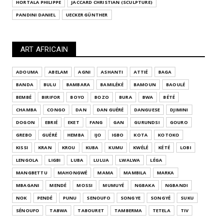
HORTALA PHILIPPE
JACCARD CHRISTIAN (SCULPTURE)
PANDINI DANIEL
UECKER GÜNTHER
ART AFRICAIN
ADOUMA
ABELAM
AGNI
ASHANTI
ATTIÉ
BAGA
BANDA
BULU
BAMBARA
BAMILÉKÉ
BAMOUN
BAOULÉ
BEMBÉ
BIRIFOR
BOYO
BOZO
BURA
BWA
BÉTÉ
CHAMBA
CONGO
DAN
DAN GUÉRÉ
DANGUESE
DJIMINI
DOGON
EBRIÉ
EKET
FANG
GAN
GURUNDSI
GOURO
GREBO
GUÉRÉ
HEMBA
IJO
IGBO
KOTA
KOTOKO
KISSI
KRAN
KROU
KUBA
KUMU
KWÉLÉ
KÉTÉ
LOBI
LENGOLA
LIGBI
LUBA
LULUA
LWALWA
LÉGA
MANGBETTU
MAHONGWÉ
MAMA
MAMBILA
MARKA
MBAGANI
MENDÉ
MOSSI
MUMUYÉ
NGBAKA
NGBANDI
NOK
PENDÉ
PUNU
SENOUFO
SONGYE
SONGYÉ
SUKU
SÉNOUFO
TABWA
TABOURET
TAMBERMA
TETELA
TIV