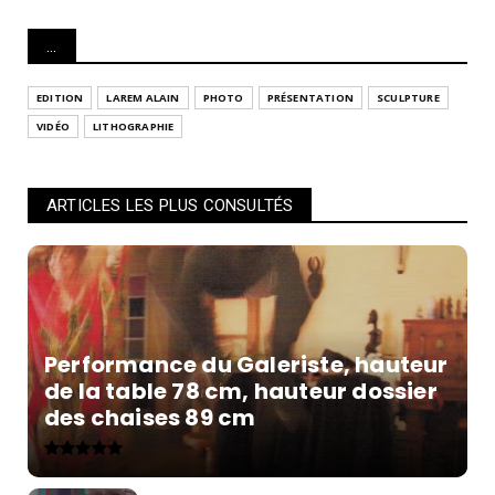
...
EDITION
LAREM ALAIN
PHOTO
PRÉSENTATION
SCULPTURE
VIDÉO
LITHOGRAPHIE
ARTICLES LES PLUS CONSULTÉS
Performance du Galeriste, hauteur
de la table 78 cm, hauteur dossier
des chaises 89 cm