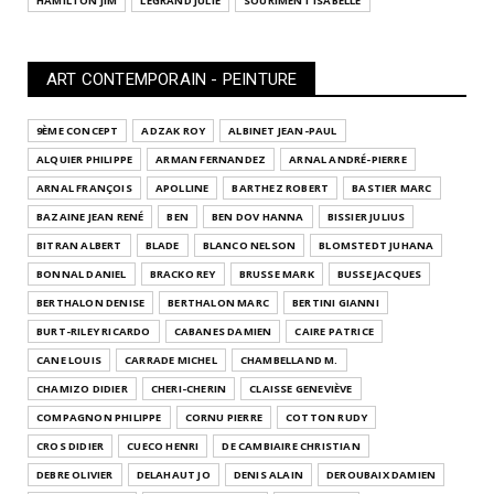
HAMILTON JIM
LEGRAND JULIE
SOURIMENT ISABELLE
ART CONTEMPORAIN - PEINTURE
9ÈME CONCEPT
ADZAK ROY
ALBINET JEAN-PAUL
ALQUIER PHILIPPE
ARMAN FERNANDEZ
ARNAL ANDRÉ-PIERRE
ARNAL FRANÇOIS
APOLLINE
BARTHEZ ROBERT
BASTIER MARC
BAZAINE JEAN RENÉ
BEN
BEN DOV HANNA
BISSIER JULIUS
BITRAN ALBERT
BLADE
BLANCO NELSON
BLOMSTEDT JUHANA
BONNAL DANIEL
BRACKO REY
BRUSSE MARK
BUSSE JACQUES
BERTHALON DENISE
BERTHALON MARC
BERTINI GIANNI
BURT-RILEY RICARDO
CABANES DAMIEN
CAIRE PATRICE
CANE LOUIS
CARRADE MICHEL
CHAMBELLAND M.
CHAMIZO DIDIER
CHERI-CHERIN
CLAISSE GENEVIÈVE
COMPAGNON PHILIPPE
CORNU PIERRE
COTTON RUDY
CROS DIDIER
CUECO HENRI
DE CAMBIAIRE CHRISTIAN
DEBRE OLIVIER
DELAHAUT JO
DENIS ALAIN
DEROUBAIX DAMIEN