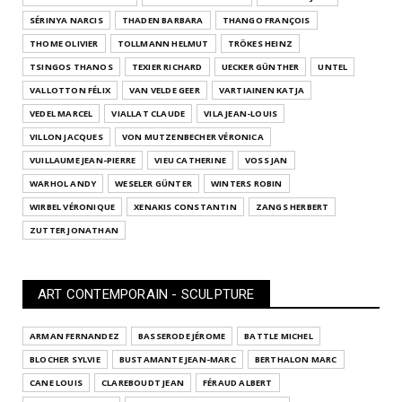
SÉRINYA NARCIS
THADEN BARBARA
THANGO FRANÇOIS
THOME OLIVIER
TOLLMANN HELMUT
TRÖKES HEINZ
TSINGOS THANOS
TEXIER RICHARD
UECKER GÜNTHER
UNTEL
VALLOTTON FÉLIX
VAN VELDE GEER
VARTIAINEN KATJA
VEDEL MARCEL
VIALLAT CLAUDE
VILA JEAN-LOUIS
VILLON JACQUES
VON MUTZENBECHER VÉRONICA
VUILLAUME JEAN-PIERRE
VIEU CATHERINE
VOSS JAN
WARHOL ANDY
WESELER GÜNTER
WINTERS ROBIN
WIRBEL VÉRONIQUE
XENAKIS CONSTANTIN
ZANGS HERBERT
ZUTTER JONATHAN
ART CONTEMPORAIN - SCULPTURE
ARMAN FERNANDEZ
BASSERODE JÉROME
BATTLE MICHEL
BLOCHER SYLVIE
BUSTAMANTE JEAN-MARC
BERTHALON MARC
CANE LOUIS
CLAREBOUDT JEAN
FÉRAUD ALBERT