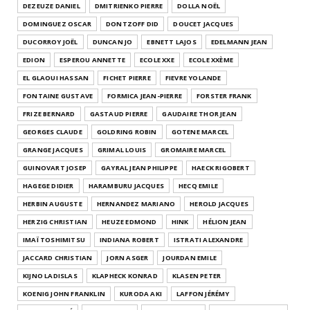
DEZEUZE DANIEL
DMITRIENKO PIERRE
DOLLA NOËL
DOMINGUEZ OSCAR
DONTZOFF DID
DOUCET JACQUES
DUCORROY JOËL
DUNCAN JO
EBNETT LAJOS
EDELMANN JEAN
EDION
ESPEROU ANNETTE
ECOLE XXE
ECOLE XXÈME
EL GLAOUI HASSAN
FICHET PIERRE
FIEVRE YOLANDE
FONTAINE GUSTAVE
FORMICA JEAN-PIERRE
FORSTER FRANK
FRIZE BERNARD
GASTAUD PIERRE
GAUDAIRE THOR JEAN
GEORGES CLAUDE
GOLDRING ROBIN
GOTENE MARCEL
GRANGE JACQUES
GRIMAL LOUIS
GROMAIRE MARCEL
GUINOVART JOSEP
GAYRAL JEAN PHILIPPE
HAECK RIGOBERT
HAGEGE DIDIER
HARAMBURU JACQUES
HECQ EMILE
HERBIN AUGUSTE
HERNANDEZ MARIANO
HEROLD JACQUES
HERZIG CHRISTIAN
HEUZE EDMOND
HINK
HÉLION JEAN
IMAÏ TOSHIMITSU
INDIANA ROBERT
ISTRATI ALEXANDRE
JACCARD CHRISTIAN
JORN ASGER
JOURDAN EMILE
KIJNO LADISLAS
KLAPHECK KONRAD
KLASEN PETER
KOENIG JOHN FRANKLIN
KURODA AKI
LAFFON JÉRÉMY