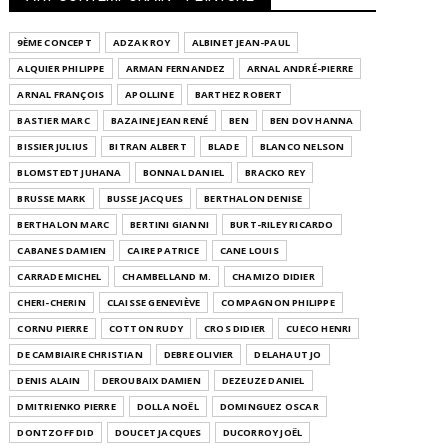
9ÈME CONCEPT
ADZAK ROY
ALBINET JEAN-PAUL
ALQUIER PHILIPPE
ARMAN FERNANDEZ
ARNAL ANDRÉ-PIERRE
ARNAL FRANÇOIS
APOLLINE
BARTHEZ ROBERT
BASTIER MARC
BAZAINE JEAN RENÉ
BEN
BEN DOV HANNA
BISSIER JULIUS
BITRAN ALBERT
BLADE
BLANCO NELSON
BLOMSTEDT JUHANA
BONNAL DANIEL
BRACKO REY
BRUSSE MARK
BUSSE JACQUES
BERTHALON DENISE
BERTHALON MARC
BERTINI GIANNI
BURT-RILEY RICARDO
CABANES DAMIEN
CAIRE PATRICE
CANE LOUIS
CARRADE MICHEL
CHAMBELLAND M.
CHAMIZO DIDIER
CHERI-CHERIN
CLAISSE GENEVIÈVE
COMPAGNON PHILIPPE
CORNU PIERRE
COTTON RUDY
CROS DIDIER
CUECO HENRI
DE CAMBIAIRE CHRISTIAN
DEBRE OLIVIER
DELAHAUT JO
DENIS ALAIN
DEROUBAIX DAMIEN
DEZEUZE DANIEL
DMITRIENKO PIERRE
DOLLA NOËL
DOMINGUEZ OSCAR
DONTZOFF DID
DOUCET JACQUES
DUCORROY JOËL