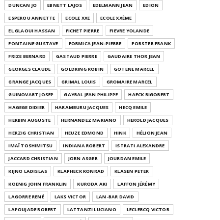
DUNCAN JO
EBNETT LAJOS
EDELMANN JEAN
EDION
ESPEROU ANNETTE
ECOLE XXE
ECOLE XXÈME
EL GLAOUI HASSAN
FICHET PIERRE
FIEVRE YOLANDE
FONTAINE GUSTAVE
FORMICA JEAN-PIERRE
FORSTER FRANK
FRIZE BERNARD
GASTAUD PIERRE
GAUDAIRE THOR JEAN
GEORGES CLAUDE
GOLDRING ROBIN
GOTENE MARCEL
GRANGE JACQUES
GRIMAL LOUIS
GROMAIRE MARCEL
GUINOVART JOSEP
GAYRAL JEAN PHILIPPE
HAECK RIGOBERT
HAGEGE DIDIER
HARAMBURU JACQUES
HECQ EMILE
HERBIN AUGUSTE
HERNANDEZ MARIANO
HEROLD JACQUES
HERZIG CHRISTIAN
HEUZE EDMOND
HINK
HÉLION JEAN
IMAÏ TOSHIMITSU
INDIANA ROBERT
ISTRATI ALEXANDRE
JACCARD CHRISTIAN
JORN ASGER
JOURDAN EMILE
KIJNO LADISLAS
KLAPHECK KONRAD
KLASEN PETER
KOENIG JOHN FRANKLIN
KURODA AKI
LAFFON JÉRÉMY
LAGORRE RENÉ
LAKS VICTOR
LAN-BAR DAVID
LAPOUJADE ROBERT
LATTANZI LUCIANO
LECLERCQ VICTOR