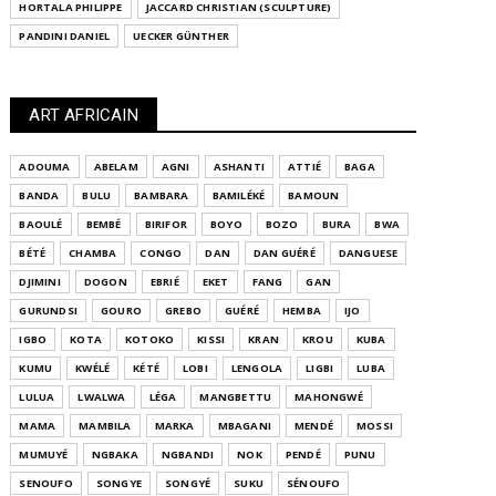
HORTALA PHILIPPE
JACCARD CHRISTIAN (SCULPTURE)
PANDINI DANIEL
UECKER GÜNTHER
ART AFRICAIN
ADOUMA
ABELAM
AGNI
ASHANTI
ATTIÉ
BAGA
BANDA
BULU
BAMBARA
BAMILÉKÉ
BAMOUN
BAOULÉ
BEMBÉ
BIRIFOR
BOYO
BOZO
BURA
BWA
BÉTÉ
CHAMBA
CONGO
DAN
DAN GUÉRÉ
DANGUESE
DJIMINI
DOGON
EBRIÉ
EKET
FANG
GAN
GURUNDSI
GOURO
GREBO
GUÉRÉ
HEMBA
IJO
IGBO
KOTA
KOTOKO
KISSI
KRAN
KROU
KUBA
KUMU
KWÉLÉ
KÉTÉ
LOBI
LENGOLA
LIGBI
LUBA
LULUA
LWALWA
LÉGA
MANGBETTU
MAHONGWÉ
MAMA
MAMBILA
MARKA
MBAGANI
MENDÉ
MOSSI
MUMUYÉ
NGBAKA
NGBANDI
NOK
PENDÉ
PUNU
SENOUFO
SONGYE
SONGYÉ
SUKU
SÉNOUFO