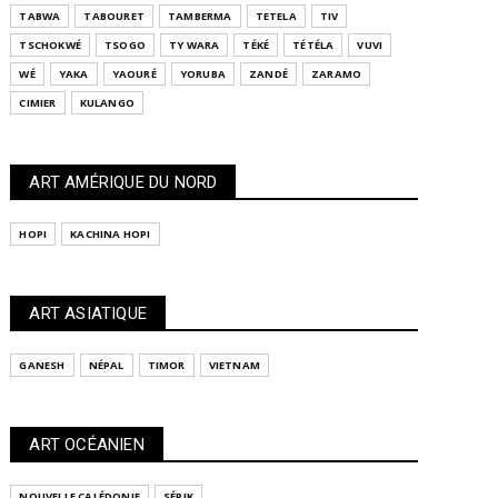
TABWA
TABOURET
TAMBERMA
TETELA
TIV
TSCHOKWÉ
TSOGO
TY WARA
TÉKÉ
TÉTÉLA
VUVI
WÉ
YAKA
YAOURÉ
YORUBA
ZANDÉ
ZARAMO
CIMIER
KULANGO
ART AMÉRIQUE DU NORD
HOPI
KACHINA HOPI
ART ASIATIQUE
GANESH
NÉPAL
TIMOR
VIETNAM
ART OCÉANIEN
NOUVELLE CALÉDONIE
SÉPIK