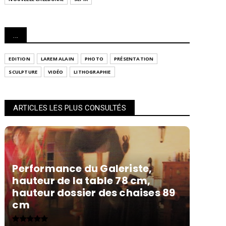
...
EDITION
LAREM ALAIN
PHOTO
PRÉSENTATION
SCULPTURE
VIDÉO
LITHOGRAPHIE
ARTICLES LES PLUS CONSULTÉS
Performance du Galeriste,
hauteur de la table 78 cm,
hauteur dossier des chaises 89
cm