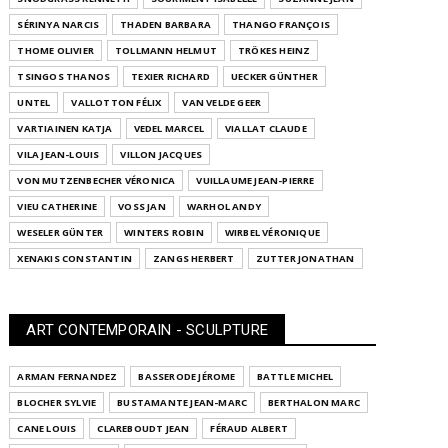
SÉRINYA NARCIS
THADEN BARBARA
THANGO FRANÇOIS
THOME OLIVIER
TOLLMANN HELMUT
TRÖKES HEINZ
TSINGOS THANOS
TEXIER RICHARD
UECKER GÜNTHER
UNTEL
VALLOTTON FÉLIX
VAN VELDE GEER
VARTIAINEN KATJA
VEDEL MARCEL
VIALLAT CLAUDE
VILA JEAN-LOUIS
VILLON JACQUES
VON MUTZENBECHER VÉRONICA
VUILLAUME JEAN-PIERRE
VIEU CATHERINE
VOSS JAN
WARHOL ANDY
WESELER GÜNTER
WINTERS ROBIN
WIRBEL VÉRONIQUE
XENAKIS CONSTANTIN
ZANGS HERBERT
ZUTTER JONATHAN
ART CONTEMPORAIN - SCULPTURE
ARMAN FERNANDEZ
BASSERODE JÉROME
BATTLE MICHEL
BLOCHER SYLVIE
BUSTAMANTE JEAN-MARC
BERTHALON MARC
CANE LOUIS
CLAREBOUDT JEAN
FÉRAUD ALBERT