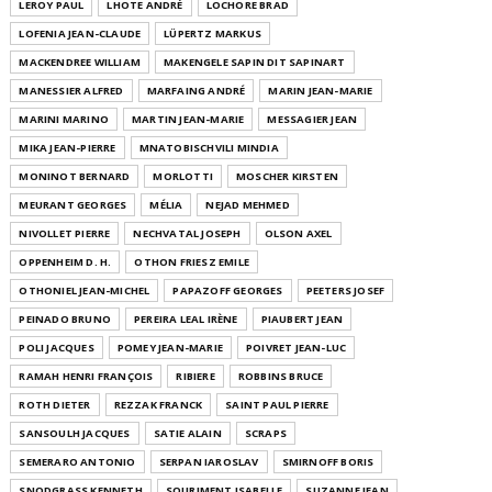
LEROY PAUL
LHOTE ANDRÉ
LOCHORE BRAD
LOFENIA JEAN-CLAUDE
LÜPERTZ MARKUS
MACKENDREE WILLIAM
MAKENGELE SAPIN DIT SAPINART
MANESSIER ALFRED
MARFAING ANDRÉ
MARIN JEAN-MARIE
MARINI MARINO
MARTIN JEAN-MARIE
MESSAGIER JEAN
MIKA JEAN-PIERRE
MNATOBISCHVILI MINDIA
MONINOT BERNARD
MORLOTTI
MOSCHER KIRSTEN
MEURANT GEORGES
MÉLIA
NEJAD MEHMED
NIVOLLET PIERRE
NECHVATAL JOSEPH
OLSON AXEL
OPPENHEIM D. H.
OTHON FRIESZ EMILE
OTHONIEL JEAN-MICHEL
PAPAZOFF GEORGES
PEETERS JOSEF
PEINADO BRUNO
PEREIRA LEAL IRÈNE
PIAUBERT JEAN
POLI JACQUES
POMEY JEAN-MARIE
POIVRET JEAN-LUC
RAMAH HENRI FRANÇOIS
RIBIERE
ROBBINS BRUCE
ROTH DIETER
REZZAK FRANCK
SAINT PAUL PIERRE
SANSOULH JACQUES
SATIE ALAIN
SCRAPS
SEMERARO ANTONIO
SERPAN IAROSLAV
SMIRNOFF BORIS
SNODGRASS KENNETH
SOURIMENT ISABELLE
SUZANNE JEAN