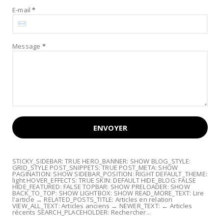
E-mail
*
Message
*
STICKY_SIDEBAR: TRUE HERO_BANNER: SHOW BLOG_STYLE:
GRID_STYLE POST_SNIPPETS: TRUE POST_META: SHOW
PAGINATION: SHOW SIDEBAR_POSITION: RIGHT DEFAULT_THEME:
light HOVER_EFFECTS: TRUE SKIN: DEFAULT HIDE_BLOG: FALSE
HIDE_FEATURED: FALSE TOPBAR: SHOW PRELOADER: SHOW
BACK_TO_TOP: SHOW LIGHTBOX: SHOW READ_MORE_TEXT: Lire
l'article → RELATED_POSTS_TITLE: Articles en relation
VIEW_ALL_TEXT: Articles anciens → NEWER_TEXT: ← Articles
récents SEARCH_PLACEHOLDER: Rechercher...