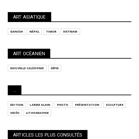
ART ASIATIQUE
GANESH
NÉPAL
TIMOR
VIETNAM
ART OCÉANIEN
NOUVELLE CALÉDONIE
SÉPIK
...
EDITION
LAREM ALAIN
PHOTO
PRÉSENTATION
SCULPTURE
VIDÉO
LITHOGRAPHIE
ARTICLES LES PLUS CONSULTÉS