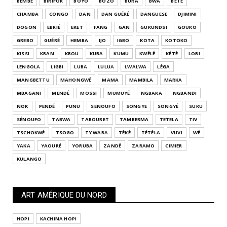
BEMBÉ
BIRIFOR
BOYO
BOZO
BURA
BWA
BÉTÉ
CHAMBA
CONGO
DAN
DAN GUÉRÉ
DANGUESE
DJIMINI
DOGON
EBRIÉ
EKET
FANG
GAN
GURUNDSI
GOURO
GREBO
GUÉRÉ
HEMBA
IJO
IGBO
KOTA
KOTOKO
KISSI
KRAN
KROU
KUBA
KUMU
KWÉLÉ
KÉTÉ
LOBI
LENGOLA
LIGBI
LUBA
LULUA
LWALWA
LÉGA
MANGBETTU
MAHONGWÉ
MAMA
MAMBILA
MARKA
MBAGANI
MENDÉ
MOSSI
MUMUYÉ
NGBAKA
NGBANDI
NOK
PENDÉ
PUNU
SENOUFO
SONGYE
SONGYÉ
SUKU
SÉNOUFO
TABWA
TABOURET
TAMBERMA
TETELA
TIV
TSCHOKWÉ
TSOGO
TY WARA
TÉKÉ
TÉTÉLA
VUVI
WÉ
YAKA
YAOURÉ
YORUBA
ZANDÉ
ZARAMO
CIMIER
KULANGO
ART AMÉRIQUE DU NORD
HOPI
KACHINA HOPI