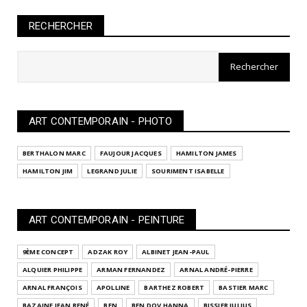
RECHERCHER
ART CONTEMPORAIN - PHOTO
BERTHALON MARC
FAUJOUR JACQUES
HAMILTON JAMES
HAMILTON JIM
LEGRAND JULIE
SOURIMENT ISABELLE
ART CONTEMPORAIN - PEINTURE
9ÈME CONCEPT
ADZAK ROY
ALBINET JEAN-PAUL
ALQUIER PHILIPPE
ARMAN FERNANDEZ
ARNAL ANDRÉ-PIERRE
ARNAL FRANÇOIS
APOLLINE
BARTHEZ ROBERT
BASTIER MARC
BAZAINE JEAN RENÉ
BEN
BEN DOV HANNA
BISSIER JULIUS