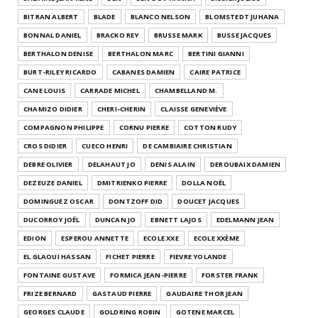
BITRAN ALBERT
BLADE
BLANCO NELSON
BLOMSTEDT JUHANA
BONNAL DANIEL
BRACKO REY
BRUSSE MARK
BUSSE JACQUES
BERTHALON DENISE
BERTHALON MARC
BERTINI GIANNI
BURT-RILEY RICARDO
CABANES DAMIEN
CAIRE PATRICE
CANE LOUIS
CARRADE MICHEL
CHAMBELLAND M.
CHAMIZO DIDIER
CHERI-CHERIN
CLAISSE GENEVIÈVE
COMPAGNON PHILIPPE
CORNU PIERRE
COTTON RUDY
CROS DIDIER
CUECO HENRI
DE CAMBIAIRE CHRISTIAN
DEBRE OLIVIER
DELAHAUT JO
DENIS ALAIN
DEROUBAIX DAMIEN
DEZEUZE DANIEL
DMITRIENKO PIERRE
DOLLA NOËL
DOMINGUEZ OSCAR
DONTZOFF DID
DOUCET JACQUES
DUCORROY JOËL
DUNCAN JO
EBNETT LAJOS
EDELMANN JEAN
EDION
ESPEROU ANNETTE
ECOLE XXE
ECOLE XXÈME
EL GLAOUI HASSAN
FICHET PIERRE
FIEVRE YOLANDE
FONTAINE GUSTAVE
FORMICA JEAN-PIERRE
FORSTER FRANK
FRIZE BERNARD
GASTAUD PIERRE
GAUDAIRE THOR JEAN
GEORGES CLAUDE
GOLDRING ROBIN
GOTENE MARCEL