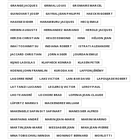
GRANGE JACQUES
GRIMAL LOUIS
GROMAIRE MARCEL
GUINOVART JOSEP
GAYRAL JEAN PHILIPPE
HAECK RIGOBERT
HAGEGE DIDIER
HARAMBURU JACQUES
HECQ EMILE
HERBIN AUGUSTE
HERNANDEZ MARIANO
HEROLD JACQUES
HERZIG CHRISTIAN
HEUZE EDMOND
HINK
HÉLION JEAN
IMAÏ TOSHIMITSU
INDIANA ROBERT
ISTRATI ALEXANDRE
JACCARD CHRISTIAN
JORN ASGER
JOURDAN EMILE
KIJNO LADISLAS
KLAPHECK KONRAD
KLASEN PETER
KOENIG JOHN FRANKLIN
KURODA AKI
LAFFON JÉRÉMY
LAGORRE RENÉ
LAKS VICTOR
LAN-BAR DAVID
LAPOUJADE ROBERT
LATTANZI LUCIANO
LECLERCQ VICTOR
LEROY PAUL
LHOTE ANDRÉ
LOCHORE BRAD
LOFENIA JEAN-CLAUDE
LÜPERTZ MARKUS
MACKENDREE WILLIAM
MAKENGELE SAPIN DIT SAPINART
MANESSIER ALFRED
MARFAING ANDRÉ
MARIN JEAN-MARIE
MARINI MARINO
MARTIN JEAN-MARIE
MESSAGIER JEAN
MIKA JEAN-PIERRE
MNATOBISCHVILI MINDIA
MONINOT BERNARD
MORLOTTI