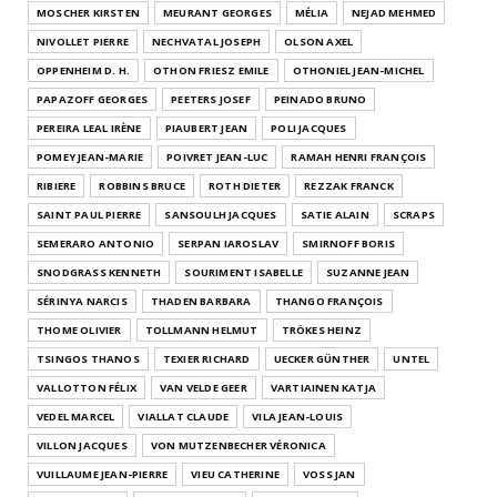
MOSCHER KIRSTEN
MEURANT GEORGES
MÉLIA
NEJAD MEHMED
NIVOLLET PIERRE
NECHVATAL JOSEPH
OLSON AXEL
OPPENHEIM D. H.
OTHON FRIESZ EMILE
OTHONIEL JEAN-MICHEL
PAPAZOFF GEORGES
PEETERS JOSEF
PEINADO BRUNO
PEREIRA LEAL IRÈNE
PIAUBERT JEAN
POLI JACQUES
POMEY JEAN-MARIE
POIVRET JEAN-LUC
RAMAH HENRI FRANÇOIS
RIBIERE
ROBBINS BRUCE
ROTH DIETER
REZZAK FRANCK
SAINT PAUL PIERRE
SANSOULH JACQUES
SATIE ALAIN
SCRAPS
SEMERARO ANTONIO
SERPAN IAROSLAV
SMIRNOFF BORIS
SNODGRASS KENNETH
SOURIMENT ISABELLE
SUZANNE JEAN
SÉRINYA NARCIS
THADEN BARBARA
THANGO FRANÇOIS
THOME OLIVIER
TOLLMANN HELMUT
TRÖKES HEINZ
TSINGOS THANOS
TEXIER RICHARD
UECKER GÜNTHER
UNTEL
VALLOTTON FÉLIX
VAN VELDE GEER
VARTIAINEN KATJA
VEDEL MARCEL
VIALLAT CLAUDE
VILA JEAN-LOUIS
VILLON JACQUES
VON MUTZENBECHER VÉRONICA
VUILLAUME JEAN-PIERRE
VIEU CATHERINE
VOSS JAN