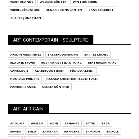
WARHOL ANDY
WESELER GÜNTER
WINTERS ROBIN
WIRBEL VÉRONIQUE
XENAKIS CONSTANTIN
ZANGS HERBERT
ZUTTER JONATHAN
ART CONTEMPORAIN - SCULPTURE
ARMAN FERNANDEZ
BASSERODE JÉROME
BATTLE MICHEL
BLOCHER SYLVIE
BUSTAMANTE JEAN-MARC
BERTHALON MARC
CANE LOUIS
CLAREBOUDT JEAN
FÉRAUD ALBERT
HORTALA PHILIPPE
JACCARD CHRISTIAN (SCULPTURE)
PANDINI DANIEL
UECKER GÜNTHER
ART AFRICAIN
ADOUMA
ABELAM
AGNI
ASHANTI
ATTIÉ
BAGA
BANDA
BULU
BAMBARA
BAMILÉKÉ
BAMOUN
BAOULÉ