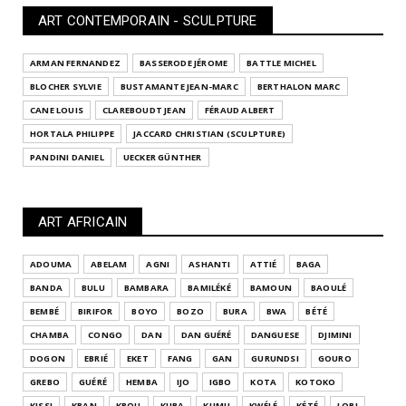
ART CONTEMPORAIN - SCULPTURE
ARMAN FERNANDEZ
BASSERODE JÉROME
BATTLE MICHEL
BLOCHER SYLVIE
BUSTAMANTE JEAN-MARC
BERTHALON MARC
CANE LOUIS
CLAREBOUDT JEAN
FÉRAUD ALBERT
HORTALA PHILIPPE
JACCARD CHRISTIAN (SCULPTURE)
PANDINI DANIEL
UECKER GÜNTHER
ART AFRICAIN
ADOUMA
ABELAM
AGNI
ASHANTI
ATTIÉ
BAGA
BANDA
BULU
BAMBARA
BAMILÉKÉ
BAMOUN
BAOULÉ
BEMBÉ
BIRIFOR
BOYO
BOZO
BURA
BWA
BÉTÉ
CHAMBA
CONGO
DAN
DAN GUÉRÉ
DANGUESE
DJIMINI
DOGON
EBRIÉ
EKET
FANG
GAN
GURUNDSI
GOURO
GREBO
GUÉRÉ
HEMBA
IJO
IGBO
KOTA
KOTOKO
KISSI
KRAN
KROU
KUBA
KUMU
KWÉLÉ
KÉTÉ
LOBI