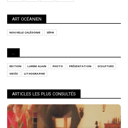
ART OCÉANIEN
NOUVELLE CALÉDONIE
SÉPIK
...
EDITION
LAREM ALAIN
PHOTO
PRÉSENTATION
SCULPTURE
VIDÉO
LITHOGRAPHIE
ARTICLES LES PLUS CONSULTÉS