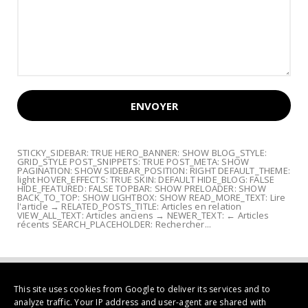
STICKY_SIDEBAR: TRUE HERO_BANNER: SHOW BLOG_STYLE:
GRID_STYLE POST_SNIPPETS: TRUE POST_META: SHOW
PAGINATION: SHOW SIDEBAR_POSITION: RIGHT DEFAULT_THEME:
light HOVER_EFFECTS: TRUE SKIN: DEFAULT HIDE_BLOG: FALSE
HIDE_FEATURED: FALSE TOPBAR: SHOW PRELOADER: SHOW
BACK_TO_TOP: SHOW LIGHTBOX: SHOW READ_MORE_TEXT: Lire
l'article → RELATED_POSTS_TITLE: Articles en relation
VIEW_ALL_TEXT: Articles anciens → NEWER_TEXT: ← Articles
récents SEARCH_PLACEHOLDER: Rechercher...
This site uses cookies from Google to deliver its services and to
analyze traffic. Your IP address and user-agent are shared with