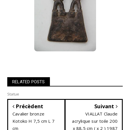
RELATED POSTS
Statue
Précèdent
Suivant
Cavalier bronze
VIALLAT Claude
Kotoko H 7,5 cm L 7
acrylique sur toile 200
cm
x 88,5 cm ( x 2 ) 1987