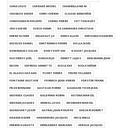
CANE LOUIS
CARRADE MICHEL
CHAMBELLAND M.
CHAMIZO DIDIER
CHERI-CHERIN
CLAISSE GENEVIÈVE
COMPAGNON PHILIPPE
CORNU PIERRE
COTTON RUDY
CROS DIDIER
CUECO HENRI
DE CAMBIAIRE CHRISTIAN
DEBRE OLIVIER
DELAHAUT JO
DENIS ALAIN
DEROUBAIX DAMIEN
DEZEUZE DANIEL
DMITRIENKO PIERRE
DOLLA NOËL
DOMINGUEZ OSCAR
DONTZOFF DID
DOUCET JACQUES
DUCORROY JOËL
DUNCAN JO
EBNETT LAJOS
EDELMANN JEAN
EDION
ESPEROU ANNETTE
ECOLE XXE
ECOLE XXÈME
EL GLAOUI HASSAN
FICHET PIERRE
FIEVRE YOLANDE
FONTAINE GUSTAVE
FORMICA JEAN-PIERRE
FORSTER FRANK
FRIZE BERNARD
GASTAUD PIERRE
GAUDAIRE THOR JEAN
GEORGES CLAUDE
GOLDRING ROBIN
GOTENE MARCEL
GRANGE JACQUES
GRIMAL LOUIS
GROMAIRE MARCEL
GUINOVART JOSEP
GAYRAL JEAN PHILIPPE
HAECK RIGOBERT
HAGEGE DIDIER
HARAMBURU JACQUES
HECQ EMILE
HERBIN AUGUSTE
HERNANDEZ MARIANO
HEROLD JACQUES