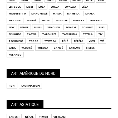
LENGOLA
LIGBI
LUBA
LULUA
LWALWA
LÉGA
MANGBETTU
MAHONGWÉ
MAMA
MAMBILA
MARKA
MBAGANI
MENDÉ
MOSSI
MUMUYÉ
NGBAKA
NGBANDI
NOK
PENDÉ
PUNU
SENOUFO
SONGYE
SONGYÉ
SUKU
SÉNOUFO
TABWA
TABOURET
TAMBERMA
TETELA
TIV
TSCHOKWÉ
TSOGO
TY WARA
TÉKÉ
TÉTÉLA
VUVI
WÉ
YAKA
YAOURÉ
YORUBA
ZANDÉ
ZARAMO
CIMIER
KULANGO
ART AMÉRIQUE DU NORD
HOPI
KACHINA HOPI
ART ASIATIQUE
GANESH
NÉPAL
TIMOR
VIETNAM