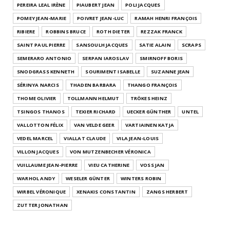
PEREIRA LEAL IRÈNE
PIAUBERT JEAN
POLI JACQUES
POMEY JEAN-MARIE
POIVRET JEAN-LUC
RAMAH HENRI FRANÇOIS
RIBIERE
ROBBINS BRUCE
ROTH DIETER
REZZAK FRANCK
SAINT PAUL PIERRE
SANSOULH JACQUES
SATIE ALAIN
SCRAPS
SEMERARO ANTONIO
SERPAN IAROSLAV
SMIRNOFF BORIS
SNODGRASS KENNETH
SOURIMENT ISABELLE
SUZANNE JEAN
SÉRINYA NARCIS
THADEN BARBARA
THANGO FRANÇOIS
THOME OLIVIER
TOLLMANN HELMUT
TRÖKES HEINZ
TSINGOS THANOS
TEXIER RICHARD
UECKER GÜNTHER
UNTEL
VALLOTTON FÉLIX
VAN VELDE GEER
VARTIAINEN KATJA
VEDEL MARCEL
VIALLAT CLAUDE
VILA JEAN-LOUIS
VILLON JACQUES
VON MUTZENBECHER VÉRONICA
VUILLAUME JEAN-PIERRE
VIEU CATHERINE
VOSS JAN
WARHOL ANDY
WESELER GÜNTER
WINTERS ROBIN
WIRBEL VÉRONIQUE
XENAKIS CONSTANTIN
ZANGS HERBERT
ZUTTER JONATHAN