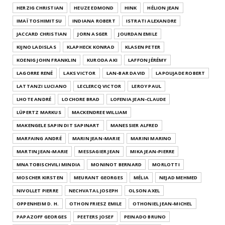
HERZIG CHRISTIAN
HEUZE EDMOND
HINK
HÉLION JEAN
IMAÏ TOSHIMITSU
INDIANA ROBERT
ISTRATI ALEXANDRE
JACCARD CHRISTIAN
JORN ASGER
JOURDAN EMILE
KIJNO LADISLAS
KLAPHECK KONRAD
KLASEN PETER
KOENIG JOHN FRANKLIN
KURODA AKI
LAFFON JÉRÉMY
LAGORRE RENÉ
LAKS VICTOR
LAN-BAR DAVID
LAPOUJADE ROBERT
LATTANZI LUCIANO
LECLERCQ VICTOR
LEROY PAUL
LHOTE ANDRÉ
LOCHORE BRAD
LOFENIA JEAN-CLAUDE
LÜPERTZ MARKUS
MACKENDREE WILLIAM
MAKENGELE SAPIN DIT SAPINART
MANESSIER ALFRED
MARFAING ANDRÉ
MARIN JEAN-MARIE
MARINI MARINO
MARTIN JEAN-MARIE
MESSAGIER JEAN
MIKA JEAN-PIERRE
MNATOBISCHVILI MINDIA
MONINOT BERNARD
MORLOTTI
MOSCHER KIRSTEN
MEURANT GEORGES
MÉLIA
NEJAD MEHMED
NIVOLLET PIERRE
NECHVATAL JOSEPH
OLSON AXEL
OPPENHEIM D. H.
OTHON FRIESZ EMILE
OTHONIEL JEAN-MICHEL
PAPAZOFF GEORGES
PEETERS JOSEF
PEINADO BRUNO