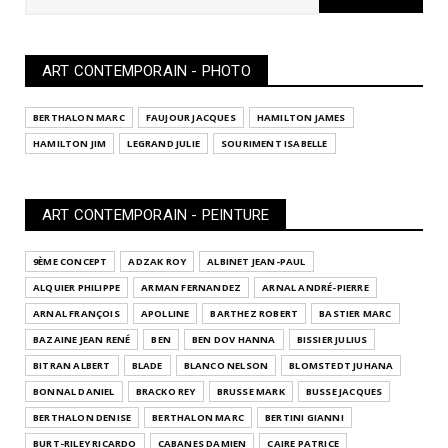
ART CONTEMPORAIN - PHOTO
BERTHALON MARC
FAUJOUR JACQUES
HAMILTON JAMES
HAMILTON JIM
LEGRAND JULIE
SOURIMENT ISABELLE
ART CONTEMPORAIN - PEINTURE
9ÈME CONCEPT
ADZAK ROY
ALBINET JEAN-PAUL
ALQUIER PHILIPPE
ARMAN FERNANDEZ
ARNAL ANDRÉ-PIERRE
ARNAL FRANÇOIS
APOLLINE
BARTHEZ ROBERT
BASTIER MARC
BAZAINE JEAN RENÉ
BEN
BEN DOV HANNA
BISSIER JULIUS
BITRAN ALBERT
BLADE
BLANCO NELSON
BLOMSTEDT JUHANA
BONNAL DANIEL
BRACKO REY
BRUSSE MARK
BUSSE JACQUES
BERTHALON DENISE
BERTHALON MARC
BERTINI GIANNI
BURT-RILEY RICARDO
CABANES DAMIEN
CAIRE PATRICE