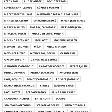
LEROY PAUL
LHOTE ANDRÉ
LOCHORE BRAD
LOFENIA JEAN-CLAUDE
LÜPERTZ MARKUS
MACKENDREE WILLIAM
MAKENGELE SAPIN DIT SAPINART
MANESSIER ALFRED
MARFAING ANDRÉ
MARIN JEAN-MARIE
MARINI MARINO
MARTIN JEAN-MARIE
MESSAGIER JEAN
MIKA JEAN-PIERRE
MNATOBISCHVILI MINDIA
MONINOT BERNARD
MORLOTTI
MOSCHER KIRSTEN
MEURANT GEORGES
MÉLIA
NEJAD MEHMED
NIVOLLET PIERRE
NECHVATAL JOSEPH
OLSON AXEL
OPPENHEIM D. H.
OTHON FRIESZ EMILE
OTHONIEL JEAN-MICHEL
PAPAZOFF GEORGES
PEETERS JOSEF
PEINADO BRUNO
PEREIRA LEAL IRÈNE
PIAUBERT JEAN
POLI JACQUES
POMEY JEAN-MARIE
POIVRET JEAN-LUC
RAMAH HENRI FRANÇOIS
RIBIERE
ROBBINS BRUCE
ROTH DIETER
REZZAK FRANCK
SAINT PAUL PIERRE
SANSOULH JACQUES
SATIE ALAIN
SCRAPS
SEMERARO ANTONIO
SERPAN IAROSLAV
SMIRNOFF BORIS
SNODGRASS KENNETH
SOURIMENT ISABELLE
SUZANNE JEAN