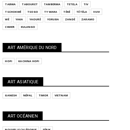
TABWA
TABOURET
TAMBERMA
TETELA
TIV
TSCHOKWÉ
TSOGO
TY WARA
TÉKÉ
TÉTÉLA
VUVI
WÉ
YAKA
YAOURÉ
YORUBA
ZANDÉ
ZARAMO
CIMIER
KULANGO
ART AMÉRIQUE DU NORD
HOPI
KACHINA HOPI
ART ASIATIQUE
GANESH
NÉPAL
TIMOR
VIETNAM
ART OCÉANIEN
NOUVELLE CALÉDONIE
SÉPIK