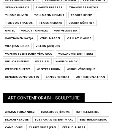
SÉRINYA NARCIS
THADEN BARBARA
THANGO FRANÇOIS
THOME OLIVIER
TOLLMANN HELMUT
TRÖKES HEINZ
TSINGOS THANOS
TEXIER RICHARD
UECKER GÜNTHER
UNTEL
VALLOTTON FÉLIX
VAN VELDE GEER
VARTIAINEN KATJA
VEDEL MARCEL
VIALLAT CLAUDE
VILA JEAN-LOUIS
VILLON JACQUES
VON MUTZENBECHER VÉRONICA
VUILLAUME JEAN-PIERRE
VIEU CATHERINE
VOSS JAN
WARHOL ANDY
WESELER GÜNTER
WINTERS ROBIN
WIRBEL VÉRONIQUE
XENAKIS CONSTANTIN
ZANGS HERBERT
ZUTTER JONATHAN
ART CONTEMPORAIN - SCULPTURE
ARMAN FERNANDEZ
BASSERODE JÉROME
BATTLE MICHEL
BLOCHER SYLVIE
BUSTAMANTE JEAN-MARC
BERTHALON MARC
CANE LOUIS
CLAREBOUDT JEAN
FÉRAUD ALBERT