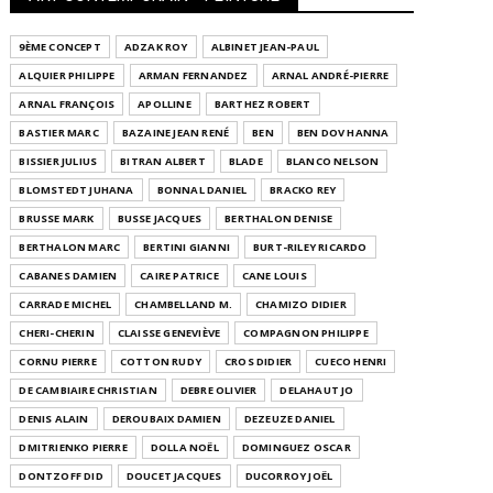
9ÈME CONCEPT
ADZAK ROY
ALBINET JEAN-PAUL
ALQUIER PHILIPPE
ARMAN FERNANDEZ
ARNAL ANDRÉ-PIERRE
ARNAL FRANÇOIS
APOLLINE
BARTHEZ ROBERT
BASTIER MARC
BAZAINE JEAN RENÉ
BEN
BEN DOV HANNA
BISSIER JULIUS
BITRAN ALBERT
BLADE
BLANCO NELSON
BLOMSTEDT JUHANA
BONNAL DANIEL
BRACKO REY
BRUSSE MARK
BUSSE JACQUES
BERTHALON DENISE
BERTHALON MARC
BERTINI GIANNI
BURT-RILEY RICARDO
CABANES DAMIEN
CAIRE PATRICE
CANE LOUIS
CARRADE MICHEL
CHAMBELLAND M.
CHAMIZO DIDIER
CHERI-CHERIN
CLAISSE GENEVIÈVE
COMPAGNON PHILIPPE
CORNU PIERRE
COTTON RUDY
CROS DIDIER
CUECO HENRI
DE CAMBIAIRE CHRISTIAN
DEBRE OLIVIER
DELAHAUT JO
DENIS ALAIN
DEROUBAIX DAMIEN
DEZEUZE DANIEL
DMITRIENKO PIERRE
DOLLA NOËL
DOMINGUEZ OSCAR
DONTZOFF DID
DOUCET JACQUES
DUCORROY JOËL