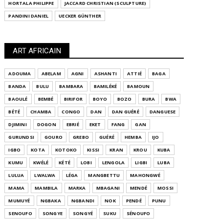
HORTALA PHILIPPE
JACCARD CHRISTIAN (SCULPTURE)
PANDINI DANIEL
UECKER GÜNTHER
ART AFRICAIN
ADOUMA
ABELAM
AGNI
ASHANTI
ATTIÉ
BAGA
BANDA
BULU
BAMBARA
BAMILÉKÉ
BAMOUN
BAOULÉ
BEMBÉ
BIRIFOR
BOYO
BOZO
BURA
BWA
BÉTÉ
CHAMBA
CONGO
DAN
DAN GUÉRÉ
DANGUESE
DJIMINI
DOGON
EBRIÉ
EKET
FANG
GAN
GURUNDSI
GOURO
GREBO
GUÉRÉ
HEMBA
IJO
IGBO
KOTA
KOTOKO
KISSI
KRAN
KROU
KUBA
KUMU
KWÉLÉ
KÉTÉ
LOBI
LENGOLA
LIGBI
LUBA
LULUA
LWALWA
LÉGA
MANGBETTU
MAHONGWÉ
MAMA
MAMBILA
MARKA
MBAGANI
MENDÉ
MOSSI
MUMUYÉ
NGBAKA
NGBANDI
NOK
PENDÉ
PUNU
SENOUFO
SONGYE
SONGYÉ
SUKU
SÉNOUFO