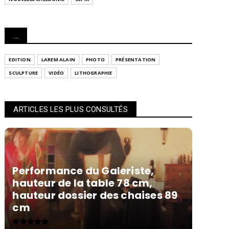
...
EDITION
LAREM ALAIN
PHOTO
PRÉSENTATION
SCULPTURE
VIDÉO
LITHOGRAPHIE
ARTICLES LES PLUS CONSULTÉS
Performance du Galeriste,
hauteur de la table 78 cm,
hauteur dossier des chaises 89
cm