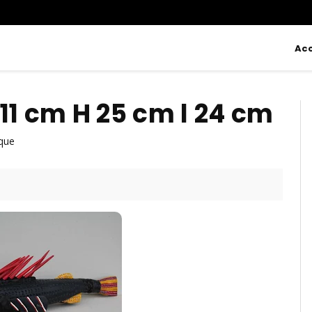
Acc
11 cm H 25 cm l 24 cm
que