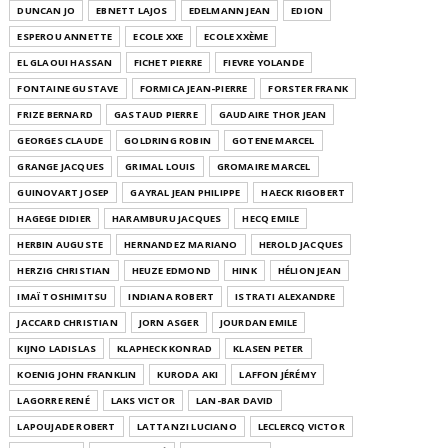
DUNCAN JO
EBNETT LAJOS
EDELMANN JEAN
EDION
ESPEROU ANNETTE
ECOLE XXE
ECOLE XXÈME
EL GLAOUI HASSAN
FICHET PIERRE
FIEVRE YOLANDE
FONTAINE GUSTAVE
FORMICA JEAN-PIERRE
FORSTER FRANK
FRIZE BERNARD
GASTAUD PIERRE
GAUDAIRE THOR JEAN
GEORGES CLAUDE
GOLDRING ROBIN
GOTENE MARCEL
GRANGE JACQUES
GRIMAL LOUIS
GROMAIRE MARCEL
GUINOVART JOSEP
GAYRAL JEAN PHILIPPE
HAECK RIGOBERT
HAGEGE DIDIER
HARAMBURU JACQUES
HECQ EMILE
HERBIN AUGUSTE
HERNANDEZ MARIANO
HEROLD JACQUES
HERZIG CHRISTIAN
HEUZE EDMOND
HINK
HÉLION JEAN
IMAÏ TOSHIMITSU
INDIANA ROBERT
ISTRATI ALEXANDRE
JACCARD CHRISTIAN
JORN ASGER
JOURDAN EMILE
KIJNO LADISLAS
KLAPHECK KONRAD
KLASEN PETER
KOENIG JOHN FRANKLIN
KURODA AKI
LAFFON JÉRÉMY
LAGORRE RENÉ
LAKS VICTOR
LAN-BAR DAVID
LAPOUJADE ROBERT
LATTANZI LUCIANO
LECLERCQ VICTOR