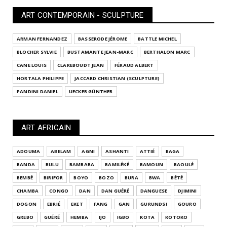
ART CONTEMPORAIN - SCULPTURE
ARMAN FERNANDEZ
BASSERODE JÉROME
BATTLE MICHEL
BLOCHER SYLVIE
BUSTAMANTE JEAN-MARC
BERTHALON MARC
CANE LOUIS
CLAREBOUDT JEAN
FÉRAUD ALBERT
HORTALA PHILIPPE
JACCARD CHRISTIAN (SCULPTURE)
PANDINI DANIEL
UECKER GÜNTHER
ART AFRICAIN
ADOUMA
ABELAM
AGNI
ASHANTI
ATTIÉ
BAGA
BANDA
BULU
BAMBARA
BAMILÉKÉ
BAMOUN
BAOULÉ
BEMBÉ
BIRIFOR
BOYO
BOZO
BURA
BWA
BÉTÉ
CHAMBA
CONGO
DAN
DAN GUÉRÉ
DANGUESE
DJIMINI
DOGON
EBRIÉ
EKET
FANG
GAN
GURUNDSI
GOURO
GREBO
GUÉRÉ
HEMBA
IJO
IGBO
KOTA
KOTOKO