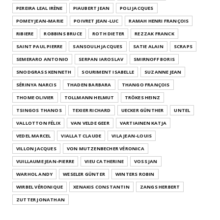
PEREIRA LEAL IRÈNE
PIAUBERT JEAN
POLI JACQUES
POMEY JEAN-MARIE
POIVRET JEAN-LUC
RAMAH HENRI FRANÇOIS
RIBIERE
ROBBINS BRUCE
ROTH DIETER
REZZAK FRANCK
SAINT PAUL PIERRE
SANSOULH JACQUES
SATIE ALAIN
SCRAPS
SEMERARO ANTONIO
SERPAN IAROSLAV
SMIRNOFF BORIS
SNODGRASS KENNETH
SOURIMENT ISABELLE
SUZANNE JEAN
SÉRINYA NARCIS
THADEN BARBARA
THANGO FRANÇOIS
THOME OLIVIER
TOLLMANN HELMUT
TRÖKES HEINZ
TSINGOS THANOS
TEXIER RICHARD
UECKER GÜNTHER
UNTEL
VALLOTTON FÉLIX
VAN VELDE GEER
VARTIAINEN KATJA
VEDEL MARCEL
VIALLAT CLAUDE
VILA JEAN-LOUIS
VILLON JACQUES
VON MUTZENBECHER VÉRONICA
VUILLAUME JEAN-PIERRE
VIEU CATHERINE
VOSS JAN
WARHOL ANDY
WESELER GÜNTER
WINTERS ROBIN
WIRBEL VÉRONIQUE
XENAKIS CONSTANTIN
ZANGS HERBERT
ZUTTER JONATHAN