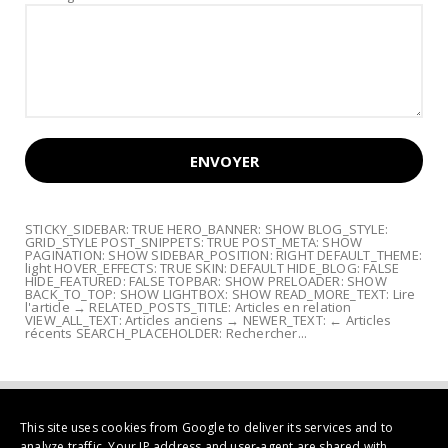
STICKY_SIDEBAR: TRUE HERO_BANNER: SHOW BLOG_STYLE:
GRID_STYLE POST_SNIPPETS: TRUE POST_META: SHOW
PAGINATION: SHOW SIDEBAR_POSITION: RIGHT DEFAULT_THEME:
light HOVER_EFFECTS: TRUE SKIN: DEFAULT HIDE_BLOG: FALSE
HIDE_FEATURED: FALSE TOPBAR: SHOW PRELOADER: SHOW
BACK_TO_TOP: SHOW LIGHTBOX: SHOW READ_MORE_TEXT: Lire
l'article → RELATED_POSTS_TITLE: Articles en relation
VIEW_ALL_TEXT: Articles anciens → NEWER_TEXT: ← Articles
récents SEARCH_PLACEHOLDER: Rechercher...
This site uses cookies from Google to deliver its services and to
analyze traffic. Your IP address and user-agent are shared with