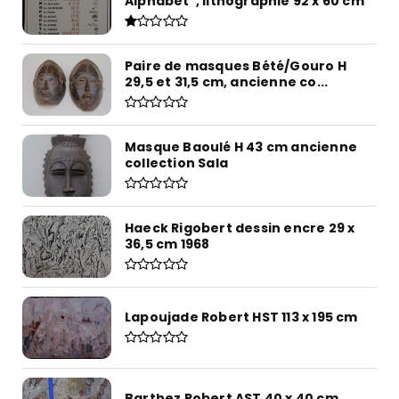
Alphabet", lithographie 92 x 60 cm
Paire de masques Bété/Gouro H
29,5 et 31,5 cm, ancienne co...
Masque Baoulé H 43 cm ancienne
collection Sala
Haeck Rigobert dessin encre 29 x
36,5 cm 1968
Lapoujade Robert HST 113 x 195 cm
Barthez Robert AST 40 x 40 cm