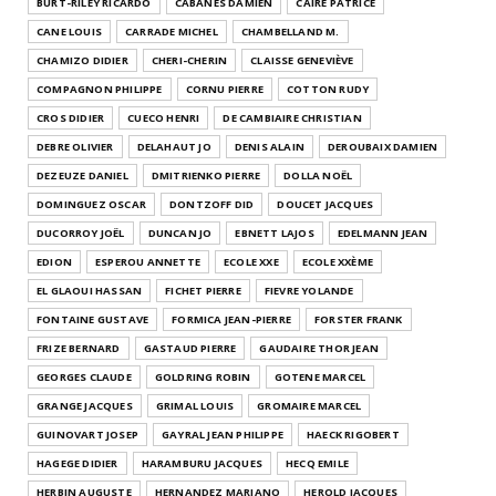
BURT-RILEY RICARDO
CABANES DAMIEN
CAIRE PATRICE
CANE LOUIS
CARRADE MICHEL
CHAMBELLAND M.
CHAMIZO DIDIER
CHERI-CHERIN
CLAISSE GENEVIÈVE
COMPAGNON PHILIPPE
CORNU PIERRE
COTTON RUDY
CROS DIDIER
CUECO HENRI
DE CAMBIAIRE CHRISTIAN
DEBRE OLIVIER
DELAHAUT JO
DENIS ALAIN
DEROUBAIX DAMIEN
DEZEUZE DANIEL
DMITRIENKO PIERRE
DOLLA NOËL
DOMINGUEZ OSCAR
DONTZOFF DID
DOUCET JACQUES
DUCORROY JOËL
DUNCAN JO
EBNETT LAJOS
EDELMANN JEAN
EDION
ESPEROU ANNETTE
ECOLE XXE
ECOLE XXÈME
EL GLAOUI HASSAN
FICHET PIERRE
FIEVRE YOLANDE
FONTAINE GUSTAVE
FORMICA JEAN-PIERRE
FORSTER FRANK
FRIZE BERNARD
GASTAUD PIERRE
GAUDAIRE THOR JEAN
GEORGES CLAUDE
GOLDRING ROBIN
GOTENE MARCEL
GRANGE JACQUES
GRIMAL LOUIS
GROMAIRE MARCEL
GUINOVART JOSEP
GAYRAL JEAN PHILIPPE
HAECK RIGOBERT
HAGEGE DIDIER
HARAMBURU JACQUES
HECQ EMILE
HERBIN AUGUSTE
HERNANDEZ MARIANO
HEROLD JACQUES