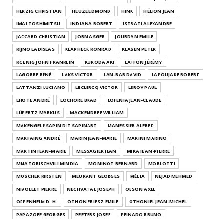
HERZIG CHRISTIAN
HEUZE EDMOND
HINK
HÉLION JEAN
IMAÏ TOSHIMITSU
INDIANA ROBERT
ISTRATI ALEXANDRE
JACCARD CHRISTIAN
JORN ASGER
JOURDAN EMILE
KIJNO LADISLAS
KLAPHECK KONRAD
KLASEN PETER
KOENIG JOHN FRANKLIN
KURODA AKI
LAFFON JÉRÉMY
LAGORRE RENÉ
LAKS VICTOR
LAN-BAR DAVID
LAPOUJADE ROBERT
LATTANZI LUCIANO
LECLERCQ VICTOR
LEROY PAUL
LHOTE ANDRÉ
LOCHORE BRAD
LOFENIA JEAN-CLAUDE
LÜPERTZ MARKUS
MACKENDREE WILLIAM
MAKENGELE SAPIN DIT SAPINART
MANESSIER ALFRED
MARFAING ANDRÉ
MARIN JEAN-MARIE
MARINI MARINO
MARTIN JEAN-MARIE
MESSAGIER JEAN
MIKA JEAN-PIERRE
MNATOBISCHVILI MINDIA
MONINOT BERNARD
MORLOTTI
MOSCHER KIRSTEN
MEURANT GEORGES
MÉLIA
NEJAD MEHMED
NIVOLLET PIERRE
NECHVATAL JOSEPH
OLSON AXEL
OPPENHEIM D. H.
OTHON FRIESZ EMILE
OTHONIEL JEAN-MICHEL
PAPAZOFF GEORGES
PEETERS JOSEF
PEINADO BRUNO