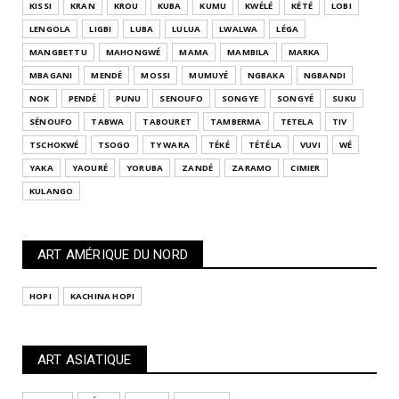
KISSI
KRAN
KROU
KUBA
KUMU
KWÉLÉ
KÉTÉ
LOBI
LENGOLA
LIGBI
LUBA
LULUA
LWALWA
LÉGA
MANGBETTU
MAHONGWÉ
MAMA
MAMBILA
MARKA
MBAGANI
MENDÉ
MOSSI
MUMUYÉ
NGBAKA
NGBANDI
NOK
PENDÉ
PUNU
SENOUFO
SONGYE
SONGYÉ
SUKU
SÉNOUFO
TABWA
TABOURET
TAMBERMA
TETELA
TIV
TSCHOKWÉ
TSOGO
TY WARA
TÉKÉ
TÉTÉLA
VUVI
WÉ
YAKA
YAOURÉ
YORUBA
ZANDÉ
ZARAMO
CIMIER
KULANGO
ART AMÉRIQUE DU NORD
HOPI
KACHINA HOPI
ART ASIATIQUE