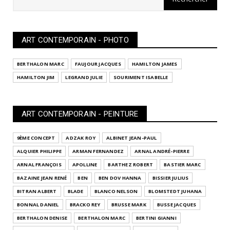
ART CONTEMPORAIN - PHOTO
BERTHALON MARC
FAUJOUR JACQUES
HAMILTON JAMES
HAMILTON JIM
LEGRAND JULIE
SOURIMENT ISABELLE
ART CONTEMPORAIN - PEINTURE
9ÈME CONCEPT
ADZAK ROY
ALBINET JEAN-PAUL
ALQUIER PHILIPPE
ARMAN FERNANDEZ
ARNAL ANDRÉ-PIERRE
ARNAL FRANÇOIS
APOLLINE
BARTHEZ ROBERT
BASTIER MARC
BAZAINE JEAN RENÉ
BEN
BEN DOV HANNA
BISSIER JULIUS
BITRAN ALBERT
BLADE
BLANCO NELSON
BLOMSTEDT JUHANA
BONNAL DANIEL
BRACKO REY
BRUSSE MARK
BUSSE JACQUES
BERTHALON DENISE
BERTHALON MARC
BERTINI GIANNI