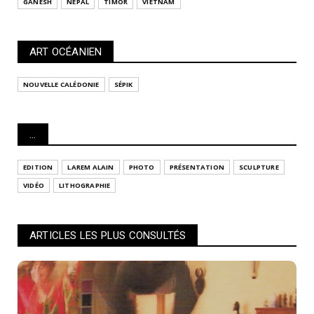
GANESH
NÉPAL
TIMOR
VIETNAM
ART OCÉANIEN
NOUVELLE CALÉDONIE
SÉPIK
...
EDITION
LAREM ALAIN
PHOTO
PRÉSENTATION
SCULPTURE
VIDÉO
LITHOGRAPHIE
ARTICLES LES PLUS CONSULTÉS