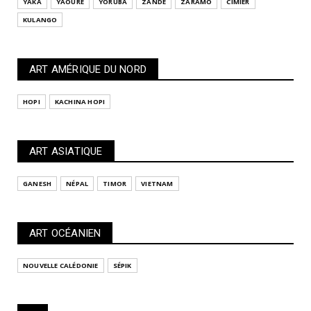
YAKA
YAOURÉ
YORUBA
ZANDÉ
ZARAMO
CIMIER
KULANGO
ART AMÉRIQUE DU NORD
HOPI
KACHINA HOPI
ART ASIATIQUE
GANESH
NÉPAL
TIMOR
VIETNAM
ART OCÉANIEN
NOUVELLE CALÉDONIE
SÉPIK