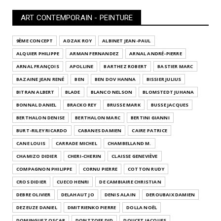
ART CONTEMPORAIN - PEINTURE
9ÈME CONCEPT
ADZAK ROY
ALBINET JEAN-PAUL
ALQUIER PHILIPPE
ARMAN FERNANDEZ
ARNAL ANDRÉ-PIERRE
ARNAL FRANÇOIS
APOLLINE
BARTHEZ ROBERT
BASTIER MARC
BAZAINE JEAN RENÉ
BEN
BEN DOV HANNA
BISSIER JULIUS
BITRAN ALBERT
BLADE
BLANCO NELSON
BLOMSTEDT JUHANA
BONNAL DANIEL
BRACKO REY
BRUSSE MARK
BUSSE JACQUES
BERTHALON DENISE
BERTHALON MARC
BERTINI GIANNI
BURT-RILEY RICARDO
CABANES DAMIEN
CAIRE PATRICE
CANE LOUIS
CARRADE MICHEL
CHAMBELLAND M.
CHAMIZO DIDIER
CHERI-CHERIN
CLAISSE GENEVIÈVE
COMPAGNON PHILIPPE
CORNU PIERRE
COTTON RUDY
CROS DIDIER
CUECO HENRI
DE CAMBIAIRE CHRISTIAN
DEBRE OLIVIER
DELAHAUT JO
DENIS ALAIN
DEROUBAIX DAMIEN
DEZEUZE DANIEL
DMITRIENKO PIERRE
DOLLA NOËL
DOMINGUEZ OSCAR
DONTZOFF DID
DOUCET JACQUES