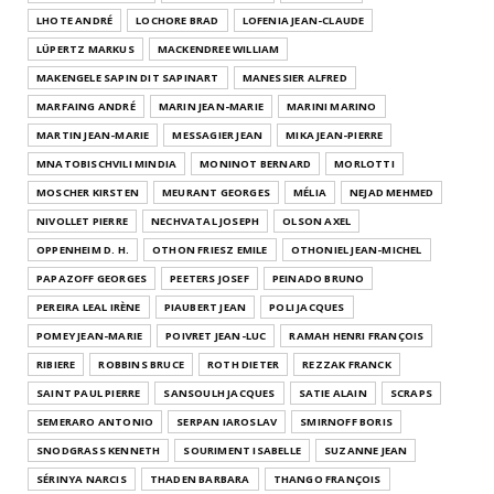
LHOTE ANDRÉ
LOCHORE BRAD
LOFENIA JEAN-CLAUDE
LÜPERTZ MARKUS
MACKENDREE WILLIAM
MAKENGELE SAPIN DIT SAPINART
MANESSIER ALFRED
MARFAING ANDRÉ
MARIN JEAN-MARIE
MARINI MARINO
MARTIN JEAN-MARIE
MESSAGIER JEAN
MIKA JEAN-PIERRE
MNATOBISCHVILI MINDIA
MONINOT BERNARD
MORLOTTI
MOSCHER KIRSTEN
MEURANT GEORGES
MÉLIA
NEJAD MEHMED
NIVOLLET PIERRE
NECHVATAL JOSEPH
OLSON AXEL
OPPENHEIM D. H.
OTHON FRIESZ EMILE
OTHONIEL JEAN-MICHEL
PAPAZOFF GEORGES
PEETERS JOSEF
PEINADO BRUNO
PEREIRA LEAL IRÈNE
PIAUBERT JEAN
POLI JACQUES
POMEY JEAN-MARIE
POIVRET JEAN-LUC
RAMAH HENRI FRANÇOIS
RIBIERE
ROBBINS BRUCE
ROTH DIETER
REZZAK FRANCK
SAINT PAUL PIERRE
SANSOULH JACQUES
SATIE ALAIN
SCRAPS
SEMERARO ANTONIO
SERPAN IAROSLAV
SMIRNOFF BORIS
SNODGRASS KENNETH
SOURIMENT ISABELLE
SUZANNE JEAN
SÉRINYA NARCIS
THADEN BARBARA
THANGO FRANÇOIS