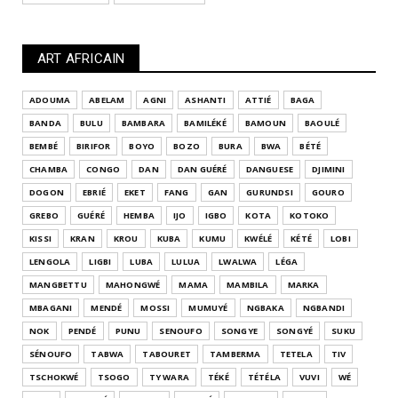
ART AFRICAIN
ADOUMA
ABELAM
AGNI
ASHANTI
ATTIÉ
BAGA
BANDA
BULU
BAMBARA
BAMILÉKÉ
BAMOUN
BAOULÉ
BEMBÉ
BIRIFOR
BOYO
BOZO
BURA
BWA
BÉTÉ
CHAMBA
CONGO
DAN
DAN GUÉRÉ
DANGUESE
DJIMINI
DOGON
EBRIÉ
EKET
FANG
GAN
GURUNDSI
GOURO
GREBO
GUÉRÉ
HEMBA
IJO
IGBO
KOTA
KOTOKO
KISSI
KRAN
KROU
KUBA
KUMU
KWÉLÉ
KÉTÉ
LOBI
LENGOLA
LIGBI
LUBA
LULUA
LWALWA
LÉGA
MANGBETTU
MAHONGWÉ
MAMA
MAMBILA
MARKA
MBAGANI
MENDÉ
MOSSI
MUMUYÉ
NGBAKA
NGBANDI
NOK
PENDÉ
PUNU
SENOUFO
SONGYE
SONGYÉ
SUKU
SÉNOUFO
TABWA
TABOURET
TAMBERMA
TETELA
TIV
TSCHOKWÉ
TSOGO
TY WARA
TÉKÉ
TÉTÉLA
VUVI
WÉ