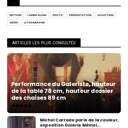
...
EDITION
LAREM ALAIN
PHOTO
PRÉSENTATION
SCULPTURE
VIDÉO
LITHOGRAPHIE
ARTICLES LES PLUS CONSULTÉS
Performance du Galeriste, hauteur
de la table 78 cm, hauteur dossier
des chaises 89 cm
Michel Carrade parle de la couleur,
exposition Galerie Mémoi...