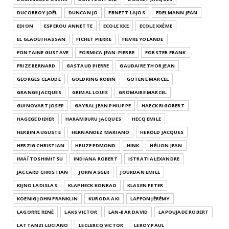
DUCORROY JOËL
DUNCAN JO
EBNETT LAJOS
EDELMANN JEAN
EDION
ESPEROU ANNETTE
ECOLE XXE
ECOLE XXÈME
EL GLAOUI HASSAN
FICHET PIERRE
FIEVRE YOLANDE
FONTAINE GUSTAVE
FORMICA JEAN-PIERRE
FORSTER FRANK
FRIZE BERNARD
GASTAUD PIERRE
GAUDAIRE THOR JEAN
GEORGES CLAUDE
GOLDRING ROBIN
GOTENE MARCEL
GRANGE JACQUES
GRIMAL LOUIS
GROMAIRE MARCEL
GUINOVART JOSEP
GAYRAL JEAN PHILIPPE
HAECK RIGOBERT
HAGEGE DIDIER
HARAMBURU JACQUES
HECQ EMILE
HERBIN AUGUSTE
HERNANDEZ MARIANO
HEROLD JACQUES
HERZIG CHRISTIAN
HEUZE EDMOND
HINK
HÉLION JEAN
IMAÏ TOSHIMITSU
INDIANA ROBERT
ISTRATI ALEXANDRE
JACCARD CHRISTIAN
JORN ASGER
JOURDAN EMILE
KIJNO LADISLAS
KLAPHECK KONRAD
KLASEN PETER
KOENIG JOHN FRANKLIN
KURODA AKI
LAFFON JÉRÉMY
LAGORRE RENÉ
LAKS VICTOR
LAN-BAR DAVID
LAPOUJADE ROBERT
LATTANZI LUCIANO
LECLERCQ VICTOR
LEROY PAUL