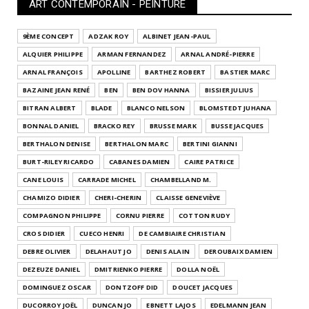
ART CONTEMPORAIN - PEINTURE
9ÈME CONCEPT
ADZAK ROY
ALBINET JEAN-PAUL
ALQUIER PHILIPPE
ARMAN FERNANDEZ
ARNAL ANDRÉ-PIERRE
ARNAL FRANÇOIS
APOLLINE
BARTHEZ ROBERT
BASTIER MARC
BAZAINE JEAN RENÉ
BEN
BEN DOV HANNA
BISSIER JULIUS
BITRAN ALBERT
BLADE
BLANCO NELSON
BLOMSTEDT JUHANA
BONNAL DANIEL
BRACKO REY
BRUSSE MARK
BUSSE JACQUES
BERTHALON DENISE
BERTHALON MARC
BERTINI GIANNI
BURT-RILEY RICARDO
CABANES DAMIEN
CAIRE PATRICE
CANE LOUIS
CARRADE MICHEL
CHAMBELLAND M.
CHAMIZO DIDIER
CHERI-CHERIN
CLAISSE GENEVIÈVE
COMPAGNON PHILIPPE
CORNU PIERRE
COTTON RUDY
CROS DIDIER
CUECO HENRI
DE CAMBIAIRE CHRISTIAN
DEBRE OLIVIER
DELAHAUT JO
DENIS ALAIN
DEROUBAIX DAMIEN
DEZEUZE DANIEL
DMITRIENKO PIERRE
DOLLA NOËL
DOMINGUEZ OSCAR
DONTZOFF DID
DOUCET JACQUES
DUCORROY JOËL
DUNCAN JO
EBNETT LAJOS
EDELMANN JEAN