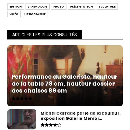
EDITION
LAREM ALAIN
PHOTO
PRÉSENTATION
SCULPTURE
VIDÉO
LITHOGRAPHIE
ARTICLES LES PLUS CONSULTÉS
Performance du Galeriste, hauteur
de la table 78 cm, hauteur dossier
des chaises 89 cm
Michel Carrade parle de la couleur,
exposition Galerie Mémoi...