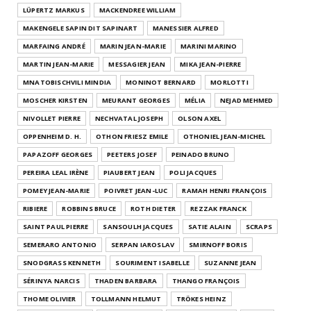
LÜPERTZ MARKUS
MACKENDREE WILLIAM
MAKENGELE SAPIN DIT SAPINART
MANESSIER ALFRED
MARFAING ANDRÉ
MARIN JEAN-MARIE
MARINI MARINO
MARTIN JEAN-MARIE
MESSAGIER JEAN
MIKA JEAN-PIERRE
MNATOBISCHVILI MINDIA
MONINOT BERNARD
MORLOTTI
MOSCHER KIRSTEN
MEURANT GEORGES
MÉLIA
NEJAD MEHMED
NIVOLLET PIERRE
NECHVATAL JOSEPH
OLSON AXEL
OPPENHEIM D. H.
OTHON FRIESZ EMILE
OTHONIEL JEAN-MICHEL
PAPAZOFF GEORGES
PEETERS JOSEF
PEINADO BRUNO
PEREIRA LEAL IRÈNE
PIAUBERT JEAN
POLI JACQUES
POMEY JEAN-MARIE
POIVRET JEAN-LUC
RAMAH HENRI FRANÇOIS
RIBIERE
ROBBINS BRUCE
ROTH DIETER
REZZAK FRANCK
SAINT PAUL PIERRE
SANSOULH JACQUES
SATIE ALAIN
SCRAPS
SEMERARO ANTONIO
SERPAN IAROSLAV
SMIRNOFF BORIS
SNODGRASS KENNETH
SOURIMENT ISABELLE
SUZANNE JEAN
SÉRINYA NARCIS
THADEN BARBARA
THANGO FRANÇOIS
THOME OLIVIER
TOLLMANN HELMUT
TRÖKES HEINZ