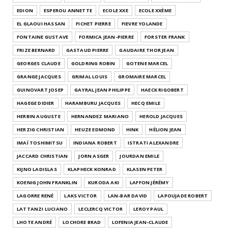
EDION
ESPEROU ANNETTE
ECOLE XXE
ECOLE XXÈME
EL GLAOUI HASSAN
FICHET PIERRE
FIEVRE YOLANDE
FONTAINE GUSTAVE
FORMICA JEAN-PIERRE
FORSTER FRANK
FRIZE BERNARD
GASTAUD PIERRE
GAUDAIRE THOR JEAN
GEORGES CLAUDE
GOLDRING ROBIN
GOTENE MARCEL
GRANGE JACQUES
GRIMAL LOUIS
GROMAIRE MARCEL
GUINOVART JOSEP
GAYRAL JEAN PHILIPPE
HAECK RIGOBERT
HAGEGE DIDIER
HARAMBURU JACQUES
HECQ EMILE
HERBIN AUGUSTE
HERNANDEZ MARIANO
HEROLD JACQUES
HERZIG CHRISTIAN
HEUZE EDMOND
HINK
HÉLION JEAN
IMAÏ TOSHIMITSU
INDIANA ROBERT
ISTRATI ALEXANDRE
JACCARD CHRISTIAN
JORN ASGER
JOURDAN EMILE
KIJNO LADISLAS
KLAPHECK KONRAD
KLASEN PETER
KOENIG JOHN FRANKLIN
KURODA AKI
LAFFON JÉRÉMY
LAGORRE RENÉ
LAKS VICTOR
LAN-BAR DAVID
LAPOUJADE ROBERT
LATTANZI LUCIANO
LECLERCQ VICTOR
LEROY PAUL
LHOTE ANDRÉ
LOCHORE BRAD
LOFENIA JEAN-CLAUDE