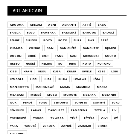
ART AFRICAIN
ADOUMA
ABELAM
AGNI
ASHANTI
ATTIÉ
BAGA
BANDA
BULU
BAMBARA
BAMILÉKÉ
BAMOUN
BAOULÉ
BEMBÉ
BIRIFOR
BOYO
BOZO
BURA
BWA
BÉTÉ
CHAMBA
CONGO
DAN
DAN GUÉRÉ
DANGUESE
DJIMINI
DOGON
EBRIÉ
EKET
FANG
GAN
GURUNDSI
GOURO
GREBO
GUÉRÉ
HEMBA
IJO
IGBO
KOTA
KOTOKO
KISSI
KRAN
KROU
KUBA
KUMU
KWÉLÉ
KÉTÉ
LOBI
LENGOLA
LIGBI
LUBA
LULUA
LWALWA
LÉGA
MANGBETTU
MAHONGWÉ
MAMA
MAMBILA
MARKA
MBAGANI
MENDÉ
MOSSI
MUMUYÉ
NGBAKA
NGBANDI
NOK
PENDÉ
PUNU
SENOUFO
SONGYE
SONGYÉ
SUKU
SÉNOUFO
TABWA
TABOURET
TAMBERMA
TETELA
TIV
TSCHOKWÉ
TSOGO
TY WARA
TÉKÉ
TÉTÉLA
VUVI
WÉ
YAKA
YAOURÉ
YORUBA
ZANDÉ
ZARAMO
CIMIER
KULANGO