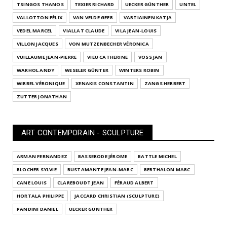
TSINGOS THANOS
TEXIER RICHARD
UECKER GÜNTHER
UNTEL
VALLOTTON FÉLIX
VAN VELDE GEER
VARTIAINEN KATJA
VEDEL MARCEL
VIALLAT CLAUDE
VILA JEAN-LOUIS
VILLON JACQUES
VON MUTZENBECHER VÉRONICA
VUILLAUME JEAN-PIERRE
VIEU CATHERINE
VOSS JAN
WARHOL ANDY
WESELER GÜNTER
WINTERS ROBIN
WIRBEL VÉRONIQUE
XENAKIS CONSTANTIN
ZANGS HERBERT
ZUTTER JONATHAN
ART CONTEMPORAIN - SCULPTURE
ARMAN FERNANDEZ
BASSERODE JÉROME
BATTLE MICHEL
BLOCHER SYLVIE
BUSTAMANTE JEAN-MARC
BERTHALON MARC
CANE LOUIS
CLAREBOUDT JEAN
FÉRAUD ALBERT
HORTALA PHILIPPE
JACCARD CHRISTIAN (SCULPTURE)
PANDINI DANIEL
UECKER GÜNTHER