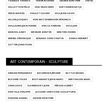
TSINGOS THANOS
TEXIER RICHARD
UECKER GÜNTHER
UNTEL
VALLOTTON FÉLIX
VAN VELDE GEER
VARTIAINEN KATJA
VEDEL MARCEL
VIALLAT CLAUDE
VILA JEAN-LOUIS
VILLON JACQUES
VON MUTZENBECHER VÉRONICA
VUILLAUME JEAN-PIERRE
VIEU CATHERINE
VOSS JAN
WARHOL ANDY
WESELER GÜNTER
WINTERS ROBIN
WIRBEL VÉRONIQUE
XENAKIS CONSTANTIN
ZANGS HERBERT
ZUTTER JONATHAN
ART CONTEMPORAIN - SCULPTURE
ARMAN FERNANDEZ
BASSERODE JÉROME
BATTLE MICHEL
BLOCHER SYLVIE
BUSTAMANTE JEAN-MARC
BERTHALON MARC
CANE LOUIS
CLAREBOUDT JEAN
FÉRAUD ALBERT
HORTALA PHILIPPE
JACCARD CHRISTIAN (SCULPTURE)
PANDINI DANIEL
UECKER GÜNTHER