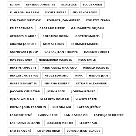
EDION
ESPEROU ANNETTE
ECOLE XXE
ECOLE XXÈME
EL GLAOUI HASSAN
FICHET PIERRE
FIEVRE YOLANDE
FONTAINE GUSTAVE
FORMICA JEAN-PIERRE
FORSTER FRANK
FRIZE BERNARD
GASTAUD PIERRE
GAUDAIRE THOR JEAN
GEORGES CLAUDE
GOLDRING ROBIN
GOTENE MARCEL
GRANGE JACQUES
GRIMAL LOUIS
GROMAIRE MARCEL
GUINOVART JOSEP
GAYRAL JEAN PHILIPPE
HAECK RIGOBERT
HAGEGE DIDIER
HARAMBURU JACQUES
HECQ EMILE
HERBIN AUGUSTE
HERNANDEZ MARIANO
HEROLD JACQUES
HERZIG CHRISTIAN
HEUZE EDMOND
HINK
HÉLION JEAN
IMAÏ TOSHIMITSU
INDIANA ROBERT
ISTRATI ALEXANDRE
JACCARD CHRISTIAN
JORN ASGER
JOURDAN EMILE
KIJNO LADISLAS
KLAPHECK KONRAD
KLASEN PETER
KOENIG JOHN FRANKLIN
KURODA AKI
LAFFON JÉRÉMY
LAGORRE RENÉ
LAKS VICTOR
LAN-BAR DAVID
LAPOUJADE ROBERT
LATTANZI LUCIANO
LECLERCQ VICTOR
LEROY PAUL
LHOTE ANDRÉ
LOCHORE BRAD
LOFENIA JEAN-CLAUDE