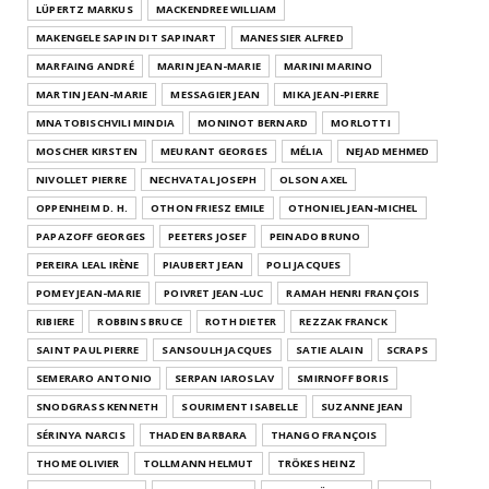
LÜPERTZ MARKUS
MACKENDREE WILLIAM
MAKENGELE SAPIN DIT SAPINART
MANESSIER ALFRED
MARFAING ANDRÉ
MARIN JEAN-MARIE
MARINI MARINO
MARTIN JEAN-MARIE
MESSAGIER JEAN
MIKA JEAN-PIERRE
MNATOBISCHVILI MINDIA
MONINOT BERNARD
MORLOTTI
MOSCHER KIRSTEN
MEURANT GEORGES
MÉLIA
NEJAD MEHMED
NIVOLLET PIERRE
NECHVATAL JOSEPH
OLSON AXEL
OPPENHEIM D. H.
OTHON FRIESZ EMILE
OTHONIEL JEAN-MICHEL
PAPAZOFF GEORGES
PEETERS JOSEF
PEINADO BRUNO
PEREIRA LEAL IRÈNE
PIAUBERT JEAN
POLI JACQUES
POMEY JEAN-MARIE
POIVRET JEAN-LUC
RAMAH HENRI FRANÇOIS
RIBIERE
ROBBINS BRUCE
ROTH DIETER
REZZAK FRANCK
SAINT PAUL PIERRE
SANSOULH JACQUES
SATIE ALAIN
SCRAPS
SEMERARO ANTONIO
SERPAN IAROSLAV
SMIRNOFF BORIS
SNODGRASS KENNETH
SOURIMENT ISABELLE
SUZANNE JEAN
SÉRINYA NARCIS
THADEN BARBARA
THANGO FRANÇOIS
THOME OLIVIER
TOLLMANN HELMUT
TRÖKES HEINZ