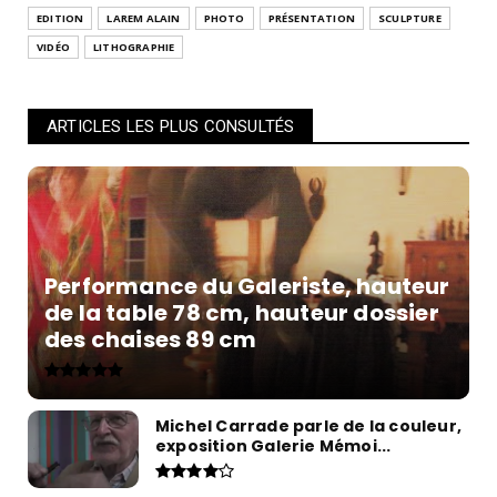
EDITION
LAREM ALAIN
PHOTO
PRÉSENTATION
SCULPTURE
VIDÉO
LITHOGRAPHIE
ARTICLES LES PLUS CONSULTÉS
Performance du Galeriste, hauteur
de la table 78 cm, hauteur dossier
des chaises 89 cm
Michel Carrade parle de la couleur,
exposition Galerie Mémoi...