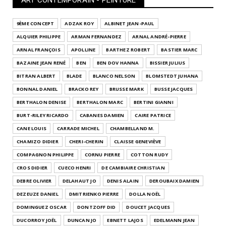
9ÈME CONCEPT
ADZAK ROY
ALBINET JEAN-PAUL
ALQUIER PHILIPPE
ARMAN FERNANDEZ
ARNAL ANDRÉ-PIERRE
ARNAL FRANÇOIS
APOLLINE
BARTHEZ ROBERT
BASTIER MARC
BAZAINE JEAN RENÉ
BEN
BEN DOV HANNA
BISSIER JULIUS
BITRAN ALBERT
BLADE
BLANCO NELSON
BLOMSTEDT JUHANA
BONNAL DANIEL
BRACKO REY
BRUSSE MARK
BUSSE JACQUES
BERTHALON DENISE
BERTHALON MARC
BERTINI GIANNI
BURT-RILEY RICARDO
CABANES DAMIEN
CAIRE PATRICE
CANE LOUIS
CARRADE MICHEL
CHAMBELLAND M.
CHAMIZO DIDIER
CHERI-CHERIN
CLAISSE GENEVIÈVE
COMPAGNON PHILIPPE
CORNU PIERRE
COTTON RUDY
CROS DIDIER
CUECO HENRI
DE CAMBIAIRE CHRISTIAN
DEBRE OLIVIER
DELAHAUT JO
DENIS ALAIN
DEROUBAIX DAMIEN
DEZEUZE DANIEL
DMITRIENKO PIERRE
DOLLA NOËL
DOMINGUEZ OSCAR
DONTZOFF DID
DOUCET JACQUES
DUCORROY JOËL
DUNCAN JO
EBNETT LAJOS
EDELMANN JEAN