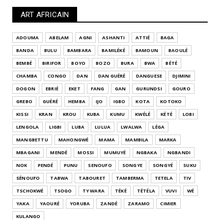
ART AFRICAIN
ADOUMA
ABELAM
AGNI
ASHANTI
ATTIÉ
BAGA
BANDA
BULU
BAMBARA
BAMILÉKÉ
BAMOUN
BAOULÉ
BEMBÉ
BIRIFOR
BOYO
BOZO
BURA
BWA
BÉTÉ
CHAMBA
CONGO
DAN
DAN GUÉRÉ
DANGUESE
DJIMINI
DOGON
EBRIÉ
EKET
FANG
GAN
GURUNDSI
GOURO
GREBO
GUÉRÉ
HEMBA
IJO
IGBO
KOTA
KOTOKO
KISSI
KRAN
KROU
KUBA
KUMU
KWÉLÉ
KÉTÉ
LOBI
LENGOLA
LIGBI
LUBA
LULUA
LWALWA
LÉGA
MANGBETTU
MAHONGWÉ
MAMA
MAMBILA
MARKA
MBAGANI
MENDÉ
MOSSI
MUMUYÉ
NGBAKA
NGBANDI
NOK
PENDÉ
PUNU
SENOUFO
SONGYE
SONGYÉ
SUKU
SÉNOUFO
TABWA
TABOURET
TAMBERMA
TETELA
TIV
TSCHOKWÉ
TSOGO
TY WARA
TÉKÉ
TÉTÉLA
VUVI
WÉ
YAKA
YAOURÉ
YORUBA
ZANDÉ
ZARAMO
CIMIER
KULANGO