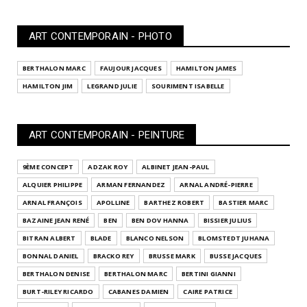
ART CONTEMPORAIN - PHOTO
BERTHALON MARC
FAUJOUR JACQUES
HAMILTON JAMES
HAMILTON JIM
LEGRAND JULIE
SOURIMENT ISABELLE
ART CONTEMPORAIN - PEINTURE
9ÈME CONCEPT
ADZAK ROY
ALBINET JEAN-PAUL
ALQUIER PHILIPPE
ARMAN FERNANDEZ
ARNAL ANDRÉ-PIERRE
ARNAL FRANÇOIS
APOLLINE
BARTHEZ ROBERT
BASTIER MARC
BAZAINE JEAN RENÉ
BEN
BEN DOV HANNA
BISSIER JULIUS
BITRAN ALBERT
BLADE
BLANCO NELSON
BLOMSTEDT JUHANA
BONNAL DANIEL
BRACKO REY
BRUSSE MARK
BUSSE JACQUES
BERTHALON DENISE
BERTHALON MARC
BERTINI GIANNI
BURT-RILEY RICARDO
CABANES DAMIEN
CAIRE PATRICE