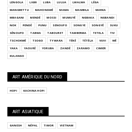
LENGOLA
LIGBI
LUBA
LULUA
LWALWA
LÉGA
MANGBETTU
MAHONGWÉ
MAMA
MAMBILA
MARKA
MBAGANI
MENDÉ
MOSSI
MUMUYÉ
NGBAKA
NGBANDI
NOK
PENDÉ
PUNU
SENOUFO
SONGYE
SONGYÉ
SUKU
SÉNOUFO
TABWA
TABOURET
TAMBERMA
TETELA
TIV
TSCHOKWÉ
TSOGO
TY WARA
TÉKÉ
TÉTÉLA
VUVI
WÉ
YAKA
YAOURÉ
YORUBA
ZANDÉ
ZARAMO
CIMIER
KULANGO
ART AMÉRIQUE DU NORD
HOPI
KACHINA HOPI
ART ASIATIQUE
GANESH
NÉPAL
TIMOR
VIETNAM