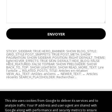
STICKY_SIDEBAR: TRUE HERO_BANNER: SHOW BLOG_STYLE:
GRID_STYLE POST_SNIPPETS: TRUE POST_META: SHOW
PAGINATION: SHOW SIDEBAR_POSITION: RIGHT DEFAULT_THEME:
light HOVER_EFFECTS: TRUE SKIN: DEFAULT HIDE_BLOG: FALSE
HIDE_FEATURED: FALSE TOPBAR: SHOW PRELOADER: SHOW
BACK_TO_TOP: SHOW LIGHTBOX: SHOW READ_MORE_TEXT: Lire
l'article → RELATED_POSTS_TITLE: Articles en relation
VIEW_ALL_TEXT: Articles anciens → NEWER_TEXT: ← Articles
récents SEARCH_PLACEHOLDER: Rechercher...
This site uses cookies from Google to deliver its services and to
analyze traffic. Your IP address and user-agent are shared with
Google along with performance and security metrics to ensure