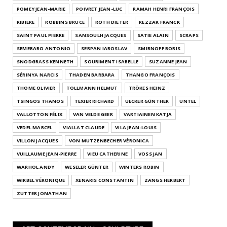
POMEY JEAN-MARIE
POIVRET JEAN-LUC
RAMAH HENRI FRANÇOIS
RIBIERE
ROBBINS BRUCE
ROTH DIETER
REZZAK FRANCK
SAINT PAUL PIERRE
SANSOULH JACQUES
SATIE ALAIN
SCRAPS
SEMERARO ANTONIO
SERPAN IAROSLAV
SMIRNOFF BORIS
SNODGRASS KENNETH
SOURIMENT ISABELLE
SUZANNE JEAN
SÉRINYA NARCIS
THADEN BARBARA
THANGO FRANÇOIS
THOME OLIVIER
TOLLMANN HELMUT
TRÖKES HEINZ
TSINGOS THANOS
TEXIER RICHARD
UECKER GÜNTHER
UNTEL
VALLOTTON FÉLIX
VAN VELDE GEER
VARTIAINEN KATJA
VEDEL MARCEL
VIALLAT CLAUDE
VILA JEAN-LOUIS
VILLON JACQUES
VON MUTZENBECHER VÉRONICA
VUILLAUME JEAN-PIERRE
VIEU CATHERINE
VOSS JAN
WARHOL ANDY
WESELER GÜNTER
WINTERS ROBIN
WIRBEL VÉRONIQUE
XENAKIS CONSTANTIN
ZANGS HERBERT
ZUTTER JONATHAN