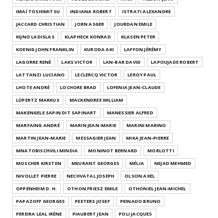
IMAÏ TOSHIMITSU
INDIANA ROBERT
ISTRATI ALEXANDRE
JACCARD CHRISTIAN
JORN ASGER
JOURDAN EMILE
KIJNO LADISLAS
KLAPHECK KONRAD
KLASEN PETER
KOENIG JOHN FRANKLIN
KURODA AKI
LAFFON JÉRÉMY
LAGORRE RENÉ
LAKS VICTOR
LAN-BAR DAVID
LAPOUJADE ROBERT
LATTANZI LUCIANO
LECLERCQ VICTOR
LEROY PAUL
LHOTE ANDRÉ
LOCHORE BRAD
LOFENIA JEAN-CLAUDE
LÜPERTZ MARKUS
MACKENDREE WILLIAM
MAKENGELE SAPIN DIT SAPINART
MANESSIER ALFRED
MARFAING ANDRÉ
MARIN JEAN-MARIE
MARINI MARINO
MARTIN JEAN-MARIE
MESSAGIER JEAN
MIKA JEAN-PIERRE
MNATOBISCHVILI MINDIA
MONINOT BERNARD
MORLOTTI
MOSCHER KIRSTEN
MEURANT GEORGES
MÉLIA
NEJAD MEHMED
NIVOLLET PIERRE
NECHVATAL JOSEPH
OLSON AXEL
OPPENHEIM D. H.
OTHON FRIESZ EMILE
OTHONIEL JEAN-MICHEL
PAPAZOFF GEORGES
PEETERS JOSEF
PEINADO BRUNO
PEREIRA LEAL IRÈNE
PIAUBERT JEAN
POLI JACQUES