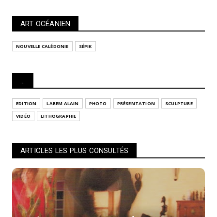
ART OCÉANIEN
NOUVELLE CALÉDONIE
SÉPIK
...
EDITION
LAREM ALAIN
PHOTO
PRÉSENTATION
SCULPTURE
VIDÉO
LITHOGRAPHIE
ARTICLES LES PLUS CONSULTÉS