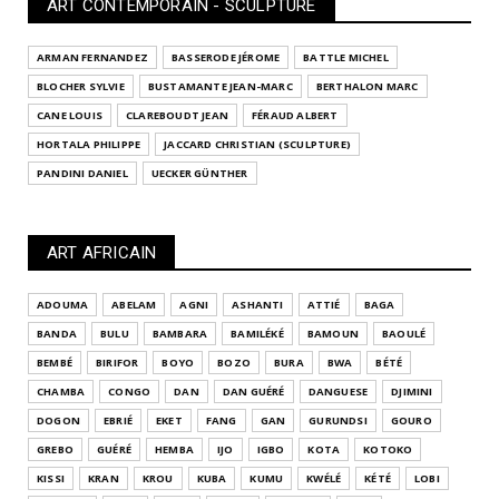
ART CONTEMPORAIN - SCULPTURE
ARMAN FERNANDEZ
BASSERODE JÉROME
BATTLE MICHEL
BLOCHER SYLVIE
BUSTAMANTE JEAN-MARC
BERTHALON MARC
CANE LOUIS
CLAREBOUDT JEAN
FÉRAUD ALBERT
HORTALA PHILIPPE
JACCARD CHRISTIAN (SCULPTURE)
PANDINI DANIEL
UECKER GÜNTHER
ART AFRICAIN
ADOUMA
ABELAM
AGNI
ASHANTI
ATTIÉ
BAGA
BANDA
BULU
BAMBARA
BAMILÉKÉ
BAMOUN
BAOULÉ
BEMBÉ
BIRIFOR
BOYO
BOZO
BURA
BWA
BÉTÉ
CHAMBA
CONGO
DAN
DAN GUÉRÉ
DANGUESE
DJIMINI
DOGON
EBRIÉ
EKET
FANG
GAN
GURUNDSI
GOURO
GREBO
GUÉRÉ
HEMBA
IJO
IGBO
KOTA
KOTOKO
KISSI
KRAN
KROU
KUBA
KUMU
KWÉLÉ
KÉTÉ
LOBI