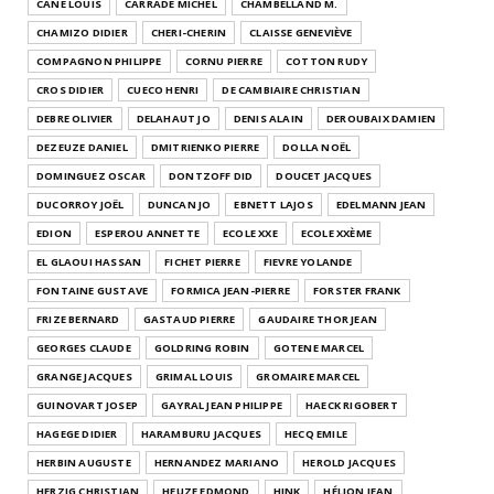
CANE LOUIS
CARRADE MICHEL
CHAMBELLAND M.
CHAMIZO DIDIER
CHERI-CHERIN
CLAISSE GENEVIÈVE
COMPAGNON PHILIPPE
CORNU PIERRE
COTTON RUDY
CROS DIDIER
CUECO HENRI
DE CAMBIAIRE CHRISTIAN
DEBRE OLIVIER
DELAHAUT JO
DENIS ALAIN
DEROUBAIX DAMIEN
DEZEUZE DANIEL
DMITRIENKO PIERRE
DOLLA NOËL
DOMINGUEZ OSCAR
DONTZOFF DID
DOUCET JACQUES
DUCORROY JOËL
DUNCAN JO
EBNETT LAJOS
EDELMANN JEAN
EDION
ESPEROU ANNETTE
ECOLE XXE
ECOLE XXÈME
EL GLAOUI HASSAN
FICHET PIERRE
FIEVRE YOLANDE
FONTAINE GUSTAVE
FORMICA JEAN-PIERRE
FORSTER FRANK
FRIZE BERNARD
GASTAUD PIERRE
GAUDAIRE THOR JEAN
GEORGES CLAUDE
GOLDRING ROBIN
GOTENE MARCEL
GRANGE JACQUES
GRIMAL LOUIS
GROMAIRE MARCEL
GUINOVART JOSEP
GAYRAL JEAN PHILIPPE
HAECK RIGOBERT
HAGEGE DIDIER
HARAMBURU JACQUES
HECQ EMILE
HERBIN AUGUSTE
HERNANDEZ MARIANO
HEROLD JACQUES
HERZIG CHRISTIAN
HEUZE EDMOND
HINK
HÉLION JEAN