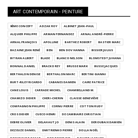
ART CONTEMPORAIN - PEINTURE
9ÈME CONCEPT
ADZAK ROY
ALBINET JEAN-PAUL
ALQUIER PHILIPPE
ARMAN FERNANDEZ
ARNAL ANDRÉ-PIERRE
ARNAL FRANÇOIS
APOLLINE
BARTHEZ ROBERT
BASTIER MARC
BAZAINE JEAN RENÉ
BEN
BEN DOV HANNA
BISSIER JULIUS
BITRAN ALBERT
BLADE
BLANCO NELSON
BLOMSTEDT JUHANA
BONNAL DANIEL
BRACKO REY
BRUSSE MARK
BUSSE JACQUES
BERTHALON DENISE
BERTHALON MARC
BERTINI GIANNI
BURT-RILEY RICARDO
CABANES DAMIEN
CAIRE PATRICE
CANE LOUIS
CARRADE MICHEL
CHAMBELLAND M.
CHAMIZO DIDIER
CHERI-CHERIN
CLAISSE GENEVIÈVE
COMPAGNON PHILIPPE
CORNU PIERRE
COTTON RUDY
CROS DIDIER
CUECO HENRI
DE CAMBIAIRE CHRISTIAN
DEBRE OLIVIER
DELAHAUT JO
DENIS ALAIN
DEROUBAIX DAMIEN
DEZEUZE DANIEL
DMITRIENKO PIERRE
DOLLA NOËL