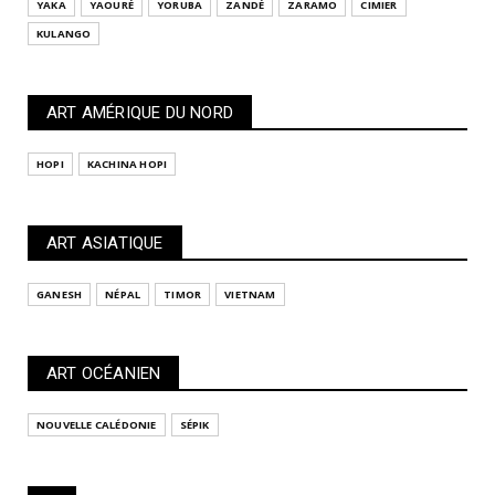
YAKA
YAOURÉ
YORUBA
ZANDÉ
ZARAMO
CIMIER
KULANGO
ART AMÉRIQUE DU NORD
HOPI
KACHINA HOPI
ART ASIATIQUE
GANESH
NÉPAL
TIMOR
VIETNAM
ART OCÉANIEN
NOUVELLE CALÉDONIE
SÉPIK