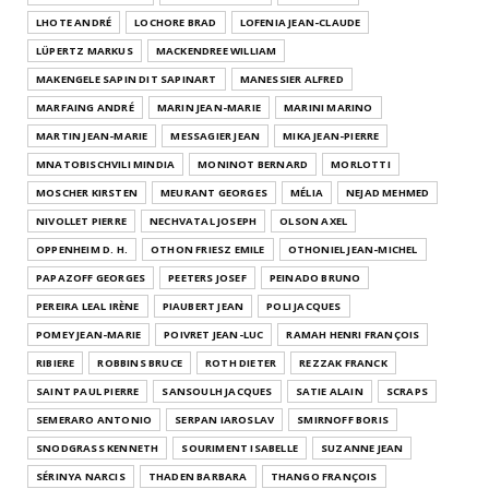
LHOTE ANDRÉ
LOCHORE BRAD
LOFENIA JEAN-CLAUDE
LÜPERTZ MARKUS
MACKENDREE WILLIAM
MAKENGELE SAPIN DIT SAPINART
MANESSIER ALFRED
MARFAING ANDRÉ
MARIN JEAN-MARIE
MARINI MARINO
MARTIN JEAN-MARIE
MESSAGIER JEAN
MIKA JEAN-PIERRE
MNATOBISCHVILI MINDIA
MONINOT BERNARD
MORLOTTI
MOSCHER KIRSTEN
MEURANT GEORGES
MÉLIA
NEJAD MEHMED
NIVOLLET PIERRE
NECHVATAL JOSEPH
OLSON AXEL
OPPENHEIM D. H.
OTHON FRIESZ EMILE
OTHONIEL JEAN-MICHEL
PAPAZOFF GEORGES
PEETERS JOSEF
PEINADO BRUNO
PEREIRA LEAL IRÈNE
PIAUBERT JEAN
POLI JACQUES
POMEY JEAN-MARIE
POIVRET JEAN-LUC
RAMAH HENRI FRANÇOIS
RIBIERE
ROBBINS BRUCE
ROTH DIETER
REZZAK FRANCK
SAINT PAUL PIERRE
SANSOULH JACQUES
SATIE ALAIN
SCRAPS
SEMERARO ANTONIO
SERPAN IAROSLAV
SMIRNOFF BORIS
SNODGRASS KENNETH
SOURIMENT ISABELLE
SUZANNE JEAN
SÉRINYA NARCIS
THADEN BARBARA
THANGO FRANÇOIS