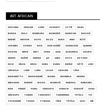
ART AFRICAIN
ADOUMA
ABELAM
AGNI
ASHANTI
ATTIÉ
BAGA
BANDA
BULU
BAMBARA
BAMILÉKÉ
BAMOUN
BAOULÉ
BEMBÉ
BIRIFOR
BOYO
BOZO
BURA
BWA
BÉTÉ
CHAMBA
CONGO
DAN
DAN GUÉRÉ
DANGUESE
DJIMINI
DOGON
EBRIÉ
EKET
FANG
GAN
GURUNDSI
GOURO
GREBO
GUÉRÉ
HEMBA
IJO
IGBO
KOTA
KOTOKO
KISSI
KRAN
KROU
KUBA
KUMU
KWÉLÉ
KÉTÉ
LOBI
LENGOLA
LIGBI
LUBA
LULUA
LWALWA
LÉGA
MANGBETTU
MAHONGWÉ
MAMA
MAMBILA
MARKA
MBAGANI
MENDÉ
MOSSI
MUMUYÉ
NGBAKA
NGBANDI
NOK
PENDÉ
PUNU
SENOUFO
SONGYE
SONGYÉ
SUKU
SÉNOUFO
TABWA
TABOURET
TAMBERMA
TETELA
TIV
TSCHOKWÉ
TSOGO
TY WARA
TÉKÉ
TÉTÉLA
VUVI
WÉ