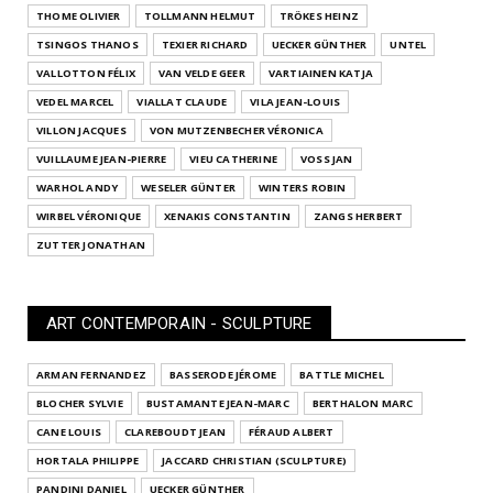
THOME OLIVIER
TOLLMANN HELMUT
TRÖKES HEINZ
TSINGOS THANOS
TEXIER RICHARD
UECKER GÜNTHER
UNTEL
VALLOTTON FÉLIX
VAN VELDE GEER
VARTIAINEN KATJA
VEDEL MARCEL
VIALLAT CLAUDE
VILA JEAN-LOUIS
VILLON JACQUES
VON MUTZENBECHER VÉRONICA
VUILLAUME JEAN-PIERRE
VIEU CATHERINE
VOSS JAN
WARHOL ANDY
WESELER GÜNTER
WINTERS ROBIN
WIRBEL VÉRONIQUE
XENAKIS CONSTANTIN
ZANGS HERBERT
ZUTTER JONATHAN
ART CONTEMPORAIN - SCULPTURE
ARMAN FERNANDEZ
BASSERODE JÉROME
BATTLE MICHEL
BLOCHER SYLVIE
BUSTAMANTE JEAN-MARC
BERTHALON MARC
CANE LOUIS
CLAREBOUDT JEAN
FÉRAUD ALBERT
HORTALA PHILIPPE
JACCARD CHRISTIAN (SCULPTURE)
PANDINI DANIEL
UECKER GÜNTHER