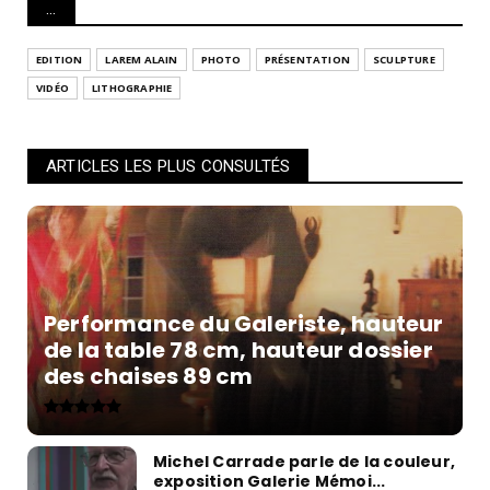
...
EDITION
LAREM ALAIN
PHOTO
PRÉSENTATION
SCULPTURE
VIDÉO
LITHOGRAPHIE
ARTICLES LES PLUS CONSULTÉS
Performance du Galeriste, hauteur
de la table 78 cm, hauteur dossier
des chaises 89 cm
Michel Carrade parle de la couleur,
exposition Galerie Mémoi...