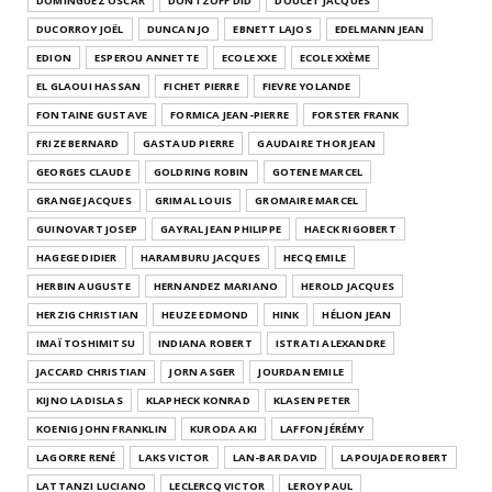
DOMINGUEZ OSCAR
DONTZOFF DID
DOUCET JACQUES
DUCORROY JOËL
DUNCAN JO
EBNETT LAJOS
EDELMANN JEAN
EDION
ESPEROU ANNETTE
ECOLE XXE
ECOLE XXÈME
EL GLAOUI HASSAN
FICHET PIERRE
FIEVRE YOLANDE
FONTAINE GUSTAVE
FORMICA JEAN-PIERRE
FORSTER FRANK
FRIZE BERNARD
GASTAUD PIERRE
GAUDAIRE THOR JEAN
GEORGES CLAUDE
GOLDRING ROBIN
GOTENE MARCEL
GRANGE JACQUES
GRIMAL LOUIS
GROMAIRE MARCEL
GUINOVART JOSEP
GAYRAL JEAN PHILIPPE
HAECK RIGOBERT
HAGEGE DIDIER
HARAMBURU JACQUES
HECQ EMILE
HERBIN AUGUSTE
HERNANDEZ MARIANO
HEROLD JACQUES
HERZIG CHRISTIAN
HEUZE EDMOND
HINK
HÉLION JEAN
IMAÏ TOSHIMITSU
INDIANA ROBERT
ISTRATI ALEXANDRE
JACCARD CHRISTIAN
JORN ASGER
JOURDAN EMILE
KIJNO LADISLAS
KLAPHECK KONRAD
KLASEN PETER
KOENIG JOHN FRANKLIN
KURODA AKI
LAFFON JÉRÉMY
LAGORRE RENÉ
LAKS VICTOR
LAN-BAR DAVID
LAPOUJADE ROBERT
LATTANZI LUCIANO
LECLERCQ VICTOR
LEROY PAUL