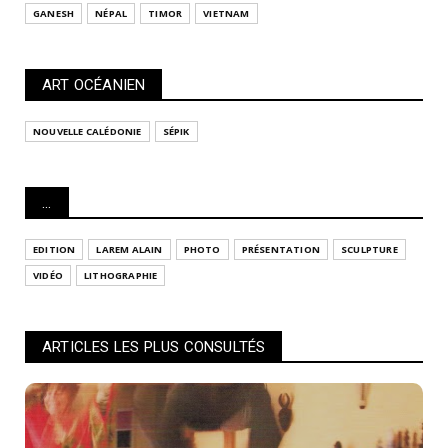
GANESH
NÉPAL
TIMOR
VIETNAM
ART OCÉANIEN
NOUVELLE CALÉDONIE
SÉPIK
...
EDITION
LAREM ALAIN
PHOTO
PRÉSENTATION
SCULPTURE
VIDÉO
LITHOGRAPHIE
ARTICLES LES PLUS CONSULTÉS