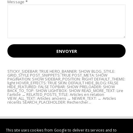
Message
*
STICKY_SIDEBAR: TRUE HERO_BANNER: SHOW BLOG_STYLE:
GRID_STYLE POST_SNIPPETS: TRUE POST_META: SHOW
PAGINATION: SHOW SIDEBAR_POSITION: RIGHT DEFAULT_THEME:
light HOVER_EFFECTS: TRUE SKIN: DEFAULT HIDE_BLOG: FALSE
HIDE_FEATURED: FALSE TOPBAR: SHOW PRELOADER: SHOW
BACK_TO_TOP: SHOW LIGHTBOX: SHOW READ_MORE_TEXT: Lire
l'article → RELATED_POSTS_TITLE: Articles en relation
VIEW_ALL_TEXT: Articles anciens → NEWER_TEXT: ← Articles
récents SEARCH_PLACEHOLDER: Rechercher...
This site uses cookies from Google to deliver its services and to