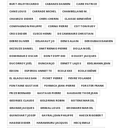
BURT-RILEY RICARDO
CABANES DAMIEN
CAIRE PATRICE
CANE LOUIS
CARRADE MICHEL
CHAMBELLAND M.
CHAMIZO DIDIER
CHERI-CHERIN
CLAISSE GENEVIÈVE
COMPAGNON PHILIPPE
CORNU PIERRE
COTTON RUDY
CROS DIDIER
CUECO HENRI
DE CAMBIAIRE CHRISTIAN
DEBRE OLIVIER
DELAHAUT JO
DENIS ALAIN
DEROUBAIX DAMIEN
DEZEUZE DANIEL
DMITRIENKO PIERRE
DOLLA NOËL
DOMINGUEZ OSCAR
DONTZOFF DID
DOUCET JACQUES
DUCORROY JOËL
DUNCAN JO
EBNETT LAJOS
EDELMANN JEAN
EDION
ESPEROU ANNETTE
ECOLE XXE
ECOLE XXÈME
EL GLAOUI HASSAN
FICHET PIERRE
FIEVRE YOLANDE
FONTAINE GUSTAVE
FORMICA JEAN-PIERRE
FORSTER FRANK
FRIZE BERNARD
GASTAUD PIERRE
GAUDAIRE THOR JEAN
GEORGES CLAUDE
GOLDRING ROBIN
GOTENE MARCEL
GRANGE JACQUES
GRIMAL LOUIS
GROMAIRE MARCEL
GUINOVART JOSEP
GAYRAL JEAN PHILIPPE
HAECK RIGOBERT
HAGEGE DIDIER
HARAMBURU JACQUES
HECQ EMILE