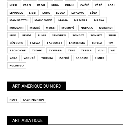
KISSI
KRAN
KROU
KUBA
KUMU
KWÉLÉ
KÉTÉ
LOBI
LENGOLA
LIGBI
LUBA
LULUA
LWALWA
LÉGA
MANGBETTU
MAHONGWÉ
MAMA
MAMBILA
MARKA
MBAGANI
MENDÉ
MOSSI
MUMUYÉ
NGBAKA
NGBANDI
NOK
PENDÉ
PUNU
SENOUFO
SONGYE
SONGYÉ
SUKU
SÉNOUFO
TABWA
TABOURET
TAMBERMA
TETELA
TIV
TSCHOKWÉ
TSOGO
TY WARA
TÉKÉ
TÉTÉLA
VUVI
WÉ
YAKA
YAOURÉ
YORUBA
ZANDÉ
ZARAMO
CIMIER
KULANGO
ART AMÉRIQUE DU NORD
HOPI
KACHINA HOPI
ART ASIATIQUE