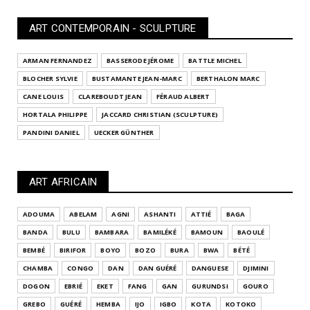
ART CONTEMPORAIN - SCULPTURE
ARMAN FERNANDEZ
BASSERODE JÉROME
BATTLE MICHEL
BLOCHER SYLVIE
BUSTAMANTE JEAN-MARC
BERTHALON MARC
CANE LOUIS
CLAREBOUDT JEAN
FÉRAUD ALBERT
HORTALA PHILIPPE
JACCARD CHRISTIAN (SCULPTURE)
PANDINI DANIEL
UECKER GÜNTHER
ART AFRICAIN
ADOUMA
ABELAM
AGNI
ASHANTI
ATTIÉ
BAGA
BANDA
BULU
BAMBARA
BAMILÉKÉ
BAMOUN
BAOULÉ
BEMBÉ
BIRIFOR
BOYO
BOZO
BURA
BWA
BÉTÉ
CHAMBA
CONGO
DAN
DAN GUÉRÉ
DANGUESE
DJIMINI
DOGON
EBRIÉ
EKET
FANG
GAN
GURUNDSI
GOURO
GREBO
GUÉRÉ
HEMBA
IJO
IGBO
KOTA
KOTOKO