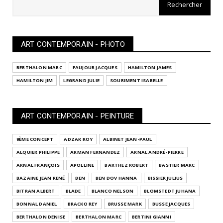
ART CONTEMPORAIN - PHOTO
BERTHALON MARC
FAUJOUR JACQUES
HAMILTON JAMES
HAMILTON JIM
LEGRAND JULIE
SOURIMENT ISABELLE
ART CONTEMPORAIN - PEINTURE
9ÈME CONCEPT
ADZAK ROY
ALBINET JEAN-PAUL
ALQUIER PHILIPPE
ARMAN FERNANDEZ
ARNAL ANDRÉ-PIERRE
ARNAL FRANÇOIS
APOLLINE
BARTHEZ ROBERT
BASTIER MARC
BAZAINE JEAN RENÉ
BEN
BEN DOV HANNA
BISSIER JULIUS
BITRAN ALBERT
BLADE
BLANCO NELSON
BLOMSTEDT JUHANA
BONNAL DANIEL
BRACKO REY
BRUSSE MARK
BUSSE JACQUES
BERTHALON DENISE
BERTHALON MARC
BERTINI GIANNI