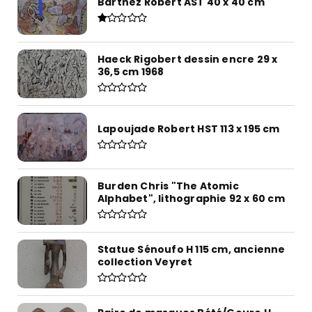
Barthez Robert AST 40 x 40 cm
Haeck Rigobert dessin encre 29 x
36,5 cm 1968
Lapoujade Robert HST 113 x 195 cm
Burden Chris "The Atomic
Alphabet", lithographie 92 x 60 cm
Statue Sénoufo H 115 cm, ancienne
collection Veyret