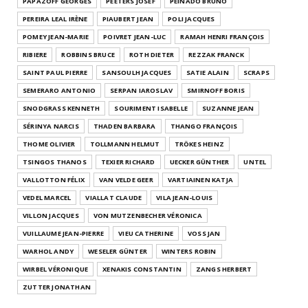
PAPAZOFF GEORGES
PEETERS JOSEF
PEINADO BRUNO
PEREIRA LEAL IRÈNE
PIAUBERT JEAN
POLI JACQUES
POMEY JEAN-MARIE
POIVRET JEAN-LUC
RAMAH HENRI FRANÇOIS
RIBIERE
ROBBINS BRUCE
ROTH DIETER
REZZAK FRANCK
SAINT PAUL PIERRE
SANSOULH JACQUES
SATIE ALAIN
SCRAPS
SEMERARO ANTONIO
SERPAN IAROSLAV
SMIRNOFF BORIS
SNODGRASS KENNETH
SOURIMENT ISABELLE
SUZANNE JEAN
SÉRINYA NARCIS
THADEN BARBARA
THANGO FRANÇOIS
THOME OLIVIER
TOLLMANN HELMUT
TRÖKES HEINZ
TSINGOS THANOS
TEXIER RICHARD
UECKER GÜNTHER
UNTEL
VALLOTTON FÉLIX
VAN VELDE GEER
VARTIAINEN KATJA
VEDEL MARCEL
VIALLAT CLAUDE
VILA JEAN-LOUIS
VILLON JACQUES
VON MUTZENBECHER VÉRONICA
VUILLAUME JEAN-PIERRE
VIEU CATHERINE
VOSS JAN
WARHOL ANDY
WESELER GÜNTER
WINTERS ROBIN
WIRBEL VÉRONIQUE
XENAKIS CONSTANTIN
ZANGS HERBERT
ZUTTER JONATHAN