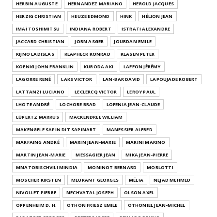
HERBIN AUGUSTE
HERNANDEZ MARIANO
HEROLD JACQUES
HERZIG CHRISTIAN
HEUZE EDMOND
HINK
HÉLION JEAN
IMAÏ TOSHIMITSU
INDIANA ROBERT
ISTRATI ALEXANDRE
JACCARD CHRISTIAN
JORN ASGER
JOURDAN EMILE
KIJNO LADISLAS
KLAPHECK KONRAD
KLASEN PETER
KOENIG JOHN FRANKLIN
KURODA AKI
LAFFON JÉRÉMY
LAGORRE RENÉ
LAKS VICTOR
LAN-BAR DAVID
LAPOUJADE ROBERT
LATTANZI LUCIANO
LECLERCQ VICTOR
LEROY PAUL
LHOTE ANDRÉ
LOCHORE BRAD
LOFENIA JEAN-CLAUDE
LÜPERTZ MARKUS
MACKENDREE WILLIAM
MAKENGELE SAPIN DIT SAPINART
MANESSIER ALFRED
MARFAING ANDRÉ
MARIN JEAN-MARIE
MARINI MARINO
MARTIN JEAN-MARIE
MESSAGIER JEAN
MIKA JEAN-PIERRE
MNATOBISCHVILI MINDIA
MONINOT BERNARD
MORLOTTI
MOSCHER KIRSTEN
MEURANT GEORGES
MÉLIA
NEJAD MEHMED
NIVOLLET PIERRE
NECHVATAL JOSEPH
OLSON AXEL
OPPENHEIM D. H.
OTHON FRIESZ EMILE
OTHONIEL JEAN-MICHEL