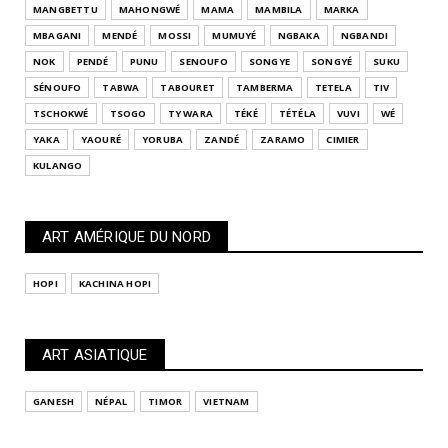
MANGBETTU
MAHONGWÉ
MAMA
MAMBILA
MARKA
MBAGANI
MENDÉ
MOSSI
MUMUYÉ
NGBAKA
NGBANDI
NOK
PENDÉ
PUNU
SENOUFO
SONGYE
SONGYÉ
SUKU
SÉNOUFO
TABWA
TABOURET
TAMBERMA
TETELA
TIV
TSCHOKWÉ
TSOGO
TY WARA
TÉKÉ
TÉTÉLA
VUVI
WÉ
YAKA
YAOURÉ
YORUBA
ZANDÉ
ZARAMO
CIMIER
KULANGO
ART AMÉRIQUE DU NORD
HOPI
KACHINA HOPI
ART ASIATIQUE
GANESH
NÉPAL
TIMOR
VIETNAM