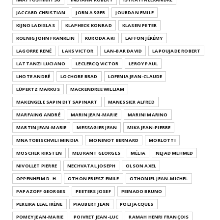
JACCARD CHRISTIAN
JORN ASGER
JOURDAN EMILE
KIJNO LADISLAS
KLAPHECK KONRAD
KLASEN PETER
KOENIG JOHN FRANKLIN
KURODA AKI
LAFFON JÉRÉMY
LAGORRE RENÉ
LAKS VICTOR
LAN-BAR DAVID
LAPOUJADE ROBERT
LATTANZI LUCIANO
LECLERCQ VICTOR
LEROY PAUL
LHOTE ANDRÉ
LOCHORE BRAD
LOFENIA JEAN-CLAUDE
LÜPERTZ MARKUS
MACKENDREE WILLIAM
MAKENGELE SAPIN DIT SAPINART
MANESSIER ALFRED
MARFAING ANDRÉ
MARIN JEAN-MARIE
MARINI MARINO
MARTIN JEAN-MARIE
MESSAGIER JEAN
MIKA JEAN-PIERRE
MNATOBISCHVILI MINDIA
MONINOT BERNARD
MORLOTTI
MOSCHER KIRSTEN
MEURANT GEORGES
MÉLIA
NEJAD MEHMED
NIVOLLET PIERRE
NECHVATAL JOSEPH
OLSON AXEL
OPPENHEIM D. H.
OTHON FRIESZ EMILE
OTHONIEL JEAN-MICHEL
PAPAZOFF GEORGES
PEETERS JOSEF
PEINADO BRUNO
PEREIRA LEAL IRÈNE
PIAUBERT JEAN
POLI JACQUES
POMEY JEAN-MARIE
POIVRET JEAN-LUC
RAMAH HENRI FRANÇOIS