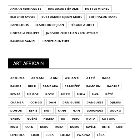
ARMAN FERNANDEZ
BASSERODE JÉROME
BATTLE MICHEL
BLOCHER SYLVIE
BUSTAMANTE JEAN-MARC
BERTHALON MARC
CANE LOUIS
CLAREBOUDT JEAN
FÉRAUD ALBERT
HORTALA PHILIPPE
JACCARD CHRISTIAN (SCULPTURE)
PANDINI DANIEL
UECKER GÜNTHER
ART AFRICAIN
ADOUMA
ABELAM
AGNI
ASHANTI
ATTIÉ
BAGA
BANDA
BULU
BAMBARA
BAMILÉKÉ
BAMOUN
BAOULÉ
BEMBÉ
BIRIFOR
BOYO
BOZO
BURA
BWA
BÉTÉ
CHAMBA
CONGO
DAN
DAN GUÉRÉ
DANGUESE
DJIMINI
DOGON
EBRIÉ
EKET
FANG
GAN
GURUNDSI
GOURO
GREBO
GUÉRÉ
HEMBA
IJO
IGBO
KOTA
KOTOKO
KISSI
KRAN
KROU
KUBA
KUMU
KWÉLÉ
KÉTÉ
LOBI
LENGOLA
LIGBI
LUBA
LULUA
LWALWA
LÉGA