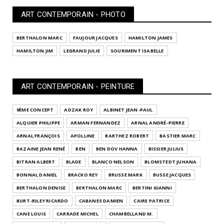
ART CONTEMPORAIN - PHOTO
BERTHALON MARC
FAUJOUR JACQUES
HAMILTON JAMES
HAMILTON JIM
LEGRAND JULIE
SOURIMENT ISABELLE
ART CONTEMPORAIN - PEINTURE
9ÈME CONCEPT
ADZAK ROY
ALBINET JEAN-PAUL
ALQUIER PHILIPPE
ARMAN FERNANDEZ
ARNAL ANDRÉ-PIERRE
ARNAL FRANÇOIS
APOLLINE
BARTHEZ ROBERT
BASTIER MARC
BAZAINE JEAN RENÉ
BEN
BEN DOV HANNA
BISSIER JULIUS
BITRAN ALBERT
BLADE
BLANCO NELSON
BLOMSTEDT JUHANA
BONNAL DANIEL
BRACKO REY
BRUSSE MARK
BUSSE JACQUES
BERTHALON DENISE
BERTHALON MARC
BERTINI GIANNI
BURT-RILEY RICARDO
CABANES DAMIEN
CAIRE PATRICE
CANE LOUIS
CARRADE MICHEL
CHAMBELLAND M.