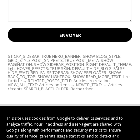
STICKY_SIDEBAR: TRUE HERO_BANNER: SHOW BLOG_STYLE:
GRID_STYLE POST_SNIPPETS: TRUE POST_META: SHOW
PAGINATION: SHOW SIDEBAR_POSITION: RIGHT DEFAULT_THEME:
light HOVER_EFFECTS: TRUE SKIN: DEFAULT HIDE_BLOG: FALSE
HIDE_FEATURED: FALSE TOPBAR: SHOW PRELOADER: SHOW
BACK_TO_TOP: SHOW LIGHTBOX: SHOW READ_MORE_TEXT: Lire
l'article → RELATED_POSTS_TITLE: Articles en relation
VIEW_ALL_TEXT: Articles anciens → NEWER_TEXT: ← Articles
récents SEARCH_PLACEHOLDER: Rechercher...
This site uses cookies from Google to deliver its services and to
analyze traffic. Your IP address and user-agent are shared with
Google along with performance and security metrics to ensure
quality of service, generate usage statistics, and to detect and