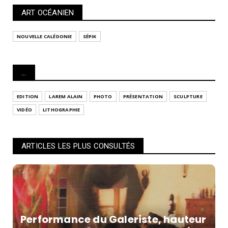
ART OCÉANIEN
NOUVELLE CALÉDONIE
SÉPIK
...
EDITION
LAREM ALAIN
PHOTO
PRÉSENTATION
SCULPTURE
VIDÉO
LITHOGRAPHIE
ARTICLES LES PLUS CONSULTÉS
Performance du Galeriste, hauteur