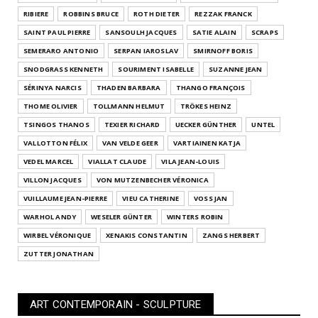
RIBIERE
ROBBINS BRUCE
ROTH DIETER
REZZAK FRANCK
SAINT PAUL PIERRE
SANSOULH JACQUES
SATIE ALAIN
SCRAPS
SEMERARO ANTONIO
SERPAN IAROSLAV
SMIRNOFF BORIS
SNODGRASS KENNETH
SOURIMENT ISABELLE
SUZANNE JEAN
SÉRINYA NARCIS
THADEN BARBARA
THANGO FRANÇOIS
THOME OLIVIER
TOLLMANN HELMUT
TRÖKES HEINZ
TSINGOS THANOS
TEXIER RICHARD
UECKER GÜNTHER
UNTEL
VALLOTTON FÉLIX
VAN VELDE GEER
VARTIAINEN KATJA
VEDEL MARCEL
VIALLAT CLAUDE
VILA JEAN-LOUIS
VILLON JACQUES
VON MUTZENBECHER VÉRONICA
VUILLAUME JEAN-PIERRE
VIEU CATHERINE
VOSS JAN
WARHOL ANDY
WESELER GÜNTER
WINTERS ROBIN
WIRBEL VÉRONIQUE
XENAKIS CONSTANTIN
ZANGS HERBERT
ZUTTER JONATHAN
ART CONTEMPORAIN - SCULPTURE