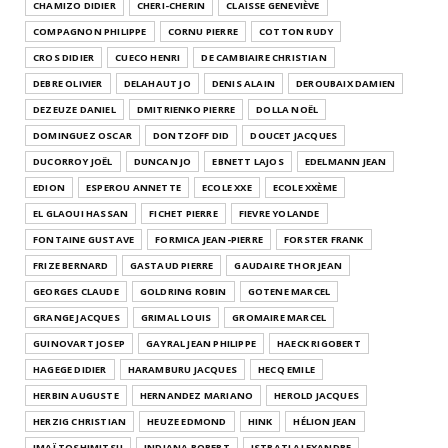
CHAMIZO DIDIER
CHERI-CHERIN
CLAISSE GENEVIÈVE
COMPAGNON PHILIPPE
CORNU PIERRE
COTTON RUDY
CROS DIDIER
CUECO HENRI
DE CAMBIAIRE CHRISTIAN
DEBRE OLIVIER
DELAHAUT JO
DENIS ALAIN
DEROUBAIX DAMIEN
DEZEUZE DANIEL
DMITRIENKO PIERRE
DOLLA NOËL
DOMINGUEZ OSCAR
DONTZOFF DID
DOUCET JACQUES
DUCORROY JOËL
DUNCAN JO
EBNETT LAJOS
EDELMANN JEAN
EDION
ESPEROU ANNETTE
ECOLE XXE
ECOLE XXÈME
EL GLAOUI HASSAN
FICHET PIERRE
FIEVRE YOLANDE
FONTAINE GUSTAVE
FORMICA JEAN-PIERRE
FORSTER FRANK
FRIZE BERNARD
GASTAUD PIERRE
GAUDAIRE THOR JEAN
GEORGES CLAUDE
GOLDRING ROBIN
GOTENE MARCEL
GRANGE JACQUES
GRIMAL LOUIS
GROMAIRE MARCEL
GUINOVART JOSEP
GAYRAL JEAN PHILIPPE
HAECK RIGOBERT
HAGEGE DIDIER
HARAMBURU JACQUES
HECQ EMILE
HERBIN AUGUSTE
HERNANDEZ MARIANO
HEROLD JACQUES
HERZIG CHRISTIAN
HEUZE EDMOND
HINK
HÉLION JEAN
IMAÏ TOSHIMITSU
INDIANA ROBERT
ISTRATI ALEXANDRE