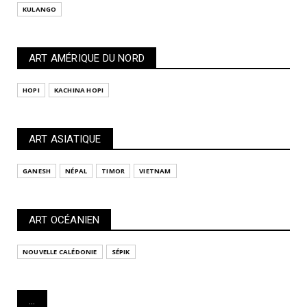
KULANGO
ART AMÉRIQUE DU NORD
HOPI
KACHINA HOPI
ART ASIATIQUE
GANESH
NÉPAL
TIMOR
VIETNAM
ART OCÉANIEN
NOUVELLE CALÉDONIE
SÉPIK
...