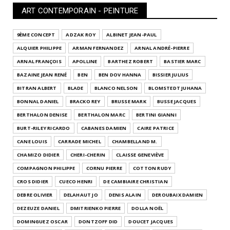
ART CONTEMPORAIN - PEINTURE
9ÈME CONCEPT
ADZAK ROY
ALBINET JEAN-PAUL
ALQUIER PHILIPPE
ARMAN FERNANDEZ
ARNAL ANDRÉ-PIERRE
ARNAL FRANÇOIS
APOLLINE
BARTHEZ ROBERT
BASTIER MARC
BAZAINE JEAN RENÉ
BEN
BEN DOV HANNA
BISSIER JULIUS
BITRAN ALBERT
BLADE
BLANCO NELSON
BLOMSTEDT JUHANA
BONNAL DANIEL
BRACKO REY
BRUSSE MARK
BUSSE JACQUES
BERTHALON DENISE
BERTHALON MARC
BERTINI GIANNI
BURT-RILEY RICARDO
CABANES DAMIEN
CAIRE PATRICE
CANE LOUIS
CARRADE MICHEL
CHAMBELLAND M.
CHAMIZO DIDIER
CHERI-CHERIN
CLAISSE GENEVIÈVE
COMPAGNON PHILIPPE
CORNU PIERRE
COTTON RUDY
CROS DIDIER
CUECO HENRI
DE CAMBIAIRE CHRISTIAN
DEBRE OLIVIER
DELAHAUT JO
DENIS ALAIN
DEROUBAIX DAMIEN
DEZEUZE DANIEL
DMITRIENKO PIERRE
DOLLA NOËL
DOMINGUEZ OSCAR
DONTZOFF DID
DOUCET JACQUES