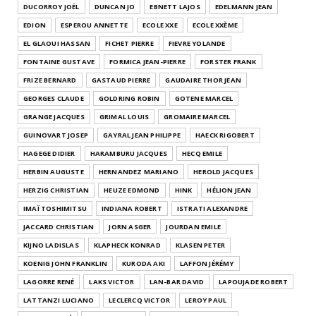
DUCORROY JOËL
DUNCAN JO
EBNETT LAJOS
EDELMANN JEAN
EDION
ESPEROU ANNETTE
ECOLE XXE
ECOLE XXÈME
EL GLAOUI HASSAN
FICHET PIERRE
FIEVRE YOLANDE
FONTAINE GUSTAVE
FORMICA JEAN-PIERRE
FORSTER FRANK
FRIZE BERNARD
GASTAUD PIERRE
GAUDAIRE THOR JEAN
GEORGES CLAUDE
GOLDRING ROBIN
GOTENE MARCEL
GRANGE JACQUES
GRIMAL LOUIS
GROMAIRE MARCEL
GUINOVART JOSEP
GAYRAL JEAN PHILIPPE
HAECK RIGOBERT
HAGEGE DIDIER
HARAMBURU JACQUES
HECQ EMILE
HERBIN AUGUSTE
HERNANDEZ MARIANO
HEROLD JACQUES
HERZIG CHRISTIAN
HEUZE EDMOND
HINK
HÉLION JEAN
IMAÏ TOSHIMITSU
INDIANA ROBERT
ISTRATI ALEXANDRE
JACCARD CHRISTIAN
JORN ASGER
JOURDAN EMILE
KIJNO LADISLAS
KLAPHECK KONRAD
KLASEN PETER
KOENIG JOHN FRANKLIN
KURODA AKI
LAFFON JÉRÉMY
LAGORRE RENÉ
LAKS VICTOR
LAN-BAR DAVID
LAPOUJADE ROBERT
LATTANZI LUCIANO
LECLERCQ VICTOR
LEROY PAUL