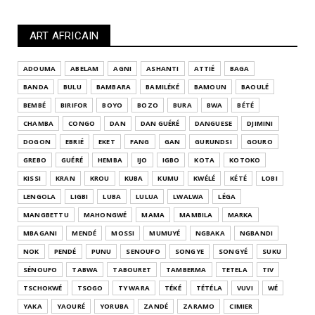
ART AFRICAIN
ADOUMA
ABELAM
AGNI
ASHANTI
ATTIÉ
BAGA
BANDA
BULU
BAMBARA
BAMILÉKÉ
BAMOUN
BAOULÉ
BEMBÉ
BIRIFOR
BOYO
BOZO
BURA
BWA
BÉTÉ
CHAMBA
CONGO
DAN
DAN GUÉRÉ
DANGUESE
DJIMINI
DOGON
EBRIÉ
EKET
FANG
GAN
GURUNDSI
GOURO
GREBO
GUÉRÉ
HEMBA
IJO
IGBO
KOTA
KOTOKO
KISSI
KRAN
KROU
KUBA
KUMU
KWÉLÉ
KÉTÉ
LOBI
LENGOLA
LIGBI
LUBA
LULUA
LWALWA
LÉGA
MANGBETTU
MAHONGWÉ
MAMA
MAMBILA
MARKA
MBAGANI
MENDÉ
MOSSI
MUMUYÉ
NGBAKA
NGBANDI
NOK
PENDÉ
PUNU
SENOUFO
SONGYE
SONGYÉ
SUKU
SÉNOUFO
TABWA
TABOURET
TAMBERMA
TETELA
TIV
TSCHOKWÉ
TSOGO
TY WARA
TÉKÉ
TÉTÉLA
VUVI
WÉ
YAKA
YAOURÉ
YORUBA
ZANDÉ
ZARAMO
CIMIER