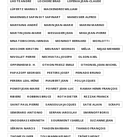
LHOTE ANDRÉ
LOCHORE BRAD
LOFENIA JEAN-CLAUDE
LÜPERTZ MARKUS
MACKENDREE WILLIAM
MAKENGELE SAPIN DIT SAPINART
MANESSIER ALFRED
MARFAING ANDRÉ
MARIN JEAN-MARIE
MARINI MARINO
MARTIN JEAN-MARIE
MESSAGIER JEAN
MIKA JEAN-PIERRE
MNATOBISCHVILI MINDIA
MONINOT BERNARD
MORLOTTI
MOSCHER KIRSTEN
MEURANT GEORGES
MÉLIA
NEJAD MEHMED
NIVOLLET PIERRE
NECHVATAL JOSEPH
OLSON AXEL
OPPENHEIM D. H.
OTHON FRIESZ EMILE
OTHONIEL JEAN-MICHEL
PAPAZOFF GEORGES
PEETERS JOSEF
PEINADO BRUNO
PEREIRA LEAL IRÈNE
PIAUBERT JEAN
POLI JACQUES
POMEY JEAN-MARIE
POIVRET JEAN-LUC
RAMAH HENRI FRANÇOIS
RIBIERE
ROBBINS BRUCE
ROTH DIETER
REZZAK FRANCK
SAINT PAUL PIERRE
SANSOULH JACQUES
SATIE ALAIN
SCRAPS
SEMERARO ANTONIO
SERPAN IAROSLAV
SMIRNOFF BORIS
SNODGRASS KENNETH
SOURIMENT ISABELLE
SUZANNE JEAN
SÉRINYA NARCIS
THADEN BARBARA
THANGO FRANÇOIS
THOME OLIVIER
TOLLMANN HELMUT
TRÖKES HEINZ