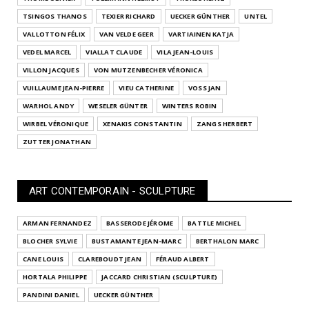
TSINGOS THANOS
TEXIER RICHARD
UECKER GÜNTHER
UNTEL
VALLOTTON FÉLIX
VAN VELDE GEER
VARTIAINEN KATJA
VEDEL MARCEL
VIALLAT CLAUDE
VILA JEAN-LOUIS
VILLON JACQUES
VON MUTZENBECHER VÉRONICA
VUILLAUME JEAN-PIERRE
VIEU CATHERINE
VOSS JAN
WARHOL ANDY
WESELER GÜNTER
WINTERS ROBIN
WIRBEL VÉRONIQUE
XENAKIS CONSTANTIN
ZANGS HERBERT
ZUTTER JONATHAN
ART CONTEMPORAIN - SCULPTURE
ARMAN FERNANDEZ
BASSERODE JÉROME
BATTLE MICHEL
BLOCHER SYLVIE
BUSTAMANTE JEAN-MARC
BERTHALON MARC
CANE LOUIS
CLAREBOUDT JEAN
FÉRAUD ALBERT
HORTALA PHILIPPE
JACCARD CHRISTIAN (SCULPTURE)
PANDINI DANIEL
UECKER GÜNTHER