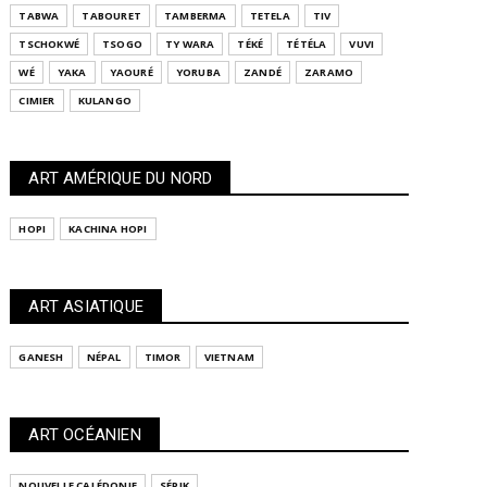
TABWA
TABOURET
TAMBERMA
TETELA
TIV
TSCHOKWÉ
TSOGO
TY WARA
TÉKÉ
TÉTÉLA
VUVI
WÉ
YAKA
YAOURÉ
YORUBA
ZANDÉ
ZARAMO
CIMIER
KULANGO
ART AMÉRIQUE DU NORD
HOPI
KACHINA HOPI
ART ASIATIQUE
GANESH
NÉPAL
TIMOR
VIETNAM
ART OCÉANIEN
NOUVELLE CALÉDONIE
SÉPIK