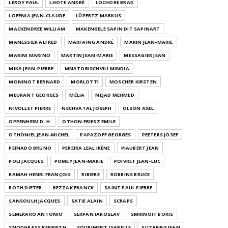
LEROY PAUL
LHOTE ANDRÉ
LOCHORE BRAD
LOFENIA JEAN-CLAUDE
LÜPERTZ MARKUS
MACKENDREE WILLIAM
MAKENGELE SAPIN DIT SAPINART
MANESSIER ALFRED
MARFAING ANDRÉ
MARIN JEAN-MARIE
MARINI MARINO
MARTIN JEAN-MARIE
MESSAGIER JEAN
MIKA JEAN-PIERRE
MNATOBISCHVILI MINDIA
MONINOT BERNARD
MORLOTTI
MOSCHER KIRSTEN
MEURANT GEORGES
MÉLIA
NEJAD MEHMED
NIVOLLET PIERRE
NECHVATAL JOSEPH
OLSON AXEL
OPPENHEIM D. H.
OTHON FRIESZ EMILE
OTHONIEL JEAN-MICHEL
PAPAZOFF GEORGES
PEETERS JOSEF
PEINADO BRUNO
PEREIRA LEAL IRÈNE
PIAUBERT JEAN
POLI JACQUES
POMEY JEAN-MARIE
POIVRET JEAN-LUC
RAMAH HENRI FRANÇOIS
RIBIERE
ROBBINS BRUCE
ROTH DIETER
REZZAK FRANCK
SAINT PAUL PIERRE
SANSOULH JACQUES
SATIE ALAIN
SCRAPS
SEMERARO ANTONIO
SERPAN IAROSLAV
SMIRNOFF BORIS
SNODGRASS KENNETH
SOURIMENT ISABELLE
SUZANNE JEAN