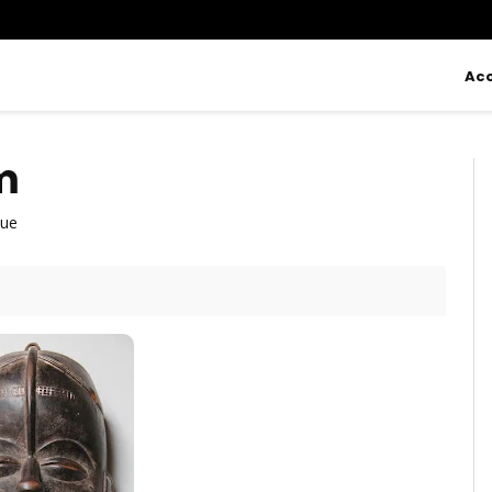
Acc
m
ue