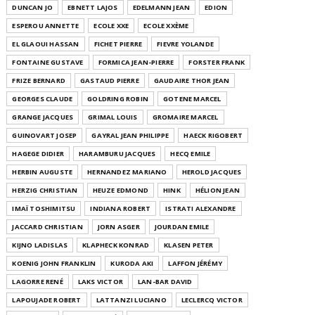
DUNCAN JO
EBNETT LAJOS
EDELMANN JEAN
EDION
ESPEROU ANNETTE
ECOLE XXE
ECOLE XXÈME
EL GLAOUI HASSAN
FICHET PIERRE
FIEVRE YOLANDE
FONTAINE GUSTAVE
FORMICA JEAN-PIERRE
FORSTER FRANK
FRIZE BERNARD
GASTAUD PIERRE
GAUDAIRE THOR JEAN
GEORGES CLAUDE
GOLDRING ROBIN
GOTENE MARCEL
GRANGE JACQUES
GRIMAL LOUIS
GROMAIRE MARCEL
GUINOVART JOSEP
GAYRAL JEAN PHILIPPE
HAECK RIGOBERT
HAGEGE DIDIER
HARAMBURU JACQUES
HECQ EMILE
HERBIN AUGUSTE
HERNANDEZ MARIANO
HEROLD JACQUES
HERZIG CHRISTIAN
HEUZE EDMOND
HINK
HÉLION JEAN
IMAÏ TOSHIMITSU
INDIANA ROBERT
ISTRATI ALEXANDRE
JACCARD CHRISTIAN
JORN ASGER
JOURDAN EMILE
KIJNO LADISLAS
KLAPHECK KONRAD
KLASEN PETER
KOENIG JOHN FRANKLIN
KURODA AKI
LAFFON JÉRÉMY
LAGORRE RENÉ
LAKS VICTOR
LAN-BAR DAVID
LAPOUJADE ROBERT
LATTANZI LUCIANO
LECLERCQ VICTOR