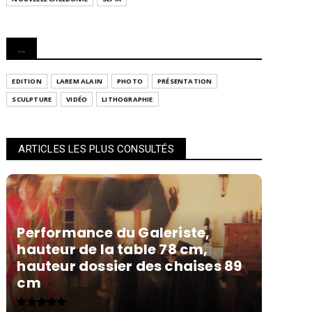
...
EDITION
LAREM ALAIN
PHOTO
PRÉSENTATION
SCULPTURE
VIDÉO
LITHOGRAPHIE
ARTICLES LES PLUS CONSULTÉS
Performance du Galeriste,
hauteur de la table 78 cm,
hauteur dossier des chaises 89
cm