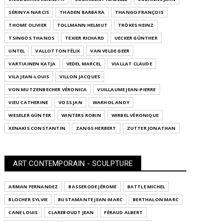
SÉRINYA NARCIS
THADEN BARBARA
THANGO FRANÇOIS
THOME OLIVIER
TOLLMANN HELMUT
TRÖKES HEINZ
TSINGOS THANOS
TEXIER RICHARD
UECKER GÜNTHER
UNTEL
VALLOTTON FÉLIX
VAN VELDE GEER
VARTIAINEN KATJA
VEDEL MARCEL
VIALLAT CLAUDE
VILA JEAN-LOUIS
VILLON JACQUES
VON MUTZENBECHER VÉRONICA
VUILLAUME JEAN-PIERRE
VIEU CATHERINE
VOSS JAN
WARHOL ANDY
WESELER GÜNTER
WINTERS ROBIN
WIRBEL VÉRONIQUE
XENAKIS CONSTANTIN
ZANGS HERBERT
ZUTTER JONATHAN
ART CONTEMPORAIN - SCULPTURE
ARMAN FERNANDEZ
BASSERODE JÉROME
BATTLE MICHEL
BLOCHER SYLVIE
BUSTAMANTE JEAN-MARC
BERTHALON MARC
CANE LOUIS
CLAREBOUDT JEAN
FÉRAUD ALBERT