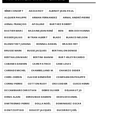
9ÈME CONCEPT
ADZAK ROY
ALBINET JEAN-PAUL
ALQUIER PHILIPPE
ARMAN FERNANDEZ
ARNAL ANDRÉ-PIERRE
ARNAL FRANÇOIS
APOLLINE
BARTHEZ ROBERT
BASTIER MARC
BAZAINE JEAN RENÉ
BEN
BEN DOV HANNA
BISSIER JULIUS
BITRAN ALBERT
BLADE
BLANCO NELSON
BLOMSTEDT JUHANA
BONNAL DANIEL
BRACKO REY
BRUSSE MARK
BUSSE JACQUES
BERTHALON DENISE
BERTHALON MARC
BERTINI GIANNI
BURT-RILEY RICARDO
CABANES DAMIEN
CAIRE PATRICE
CANE LOUIS
CARRADE MICHEL
CHAMBELLAND M.
CHAMIZO DIDIER
CHERI-CHERIN
CLAISSE GENEVIÈVE
COMPAGNON PHILIPPE
CORNU PIERRE
COTTON RUDY
CROS DIDIER
CUECO HENRI
DE CAMBIAIRE CHRISTIAN
DEBRE OLIVIER
DELAHAUT JO
DENIS ALAIN
DEROUBAIX DAMIEN
DEZEUZE DANIEL
DMITRIENKO PIERRE
DOLLA NOËL
DOMINGUEZ OSCAR
DONTZOFF DID
DOUCET JACQUES
DUCORROY JOËL