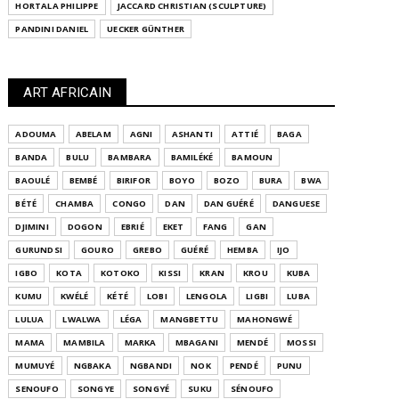
HORTALA PHILIPPE
JACCARD CHRISTIAN (SCULPTURE)
PANDINI DANIEL
UECKER GÜNTHER
ART AFRICAIN
ADOUMA
ABELAM
AGNI
ASHANTI
ATTIÉ
BAGA
BANDA
BULU
BAMBARA
BAMILÉKÉ
BAMOUN
BAOULÉ
BEMBÉ
BIRIFOR
BOYO
BOZO
BURA
BWA
BÉTÉ
CHAMBA
CONGO
DAN
DAN GUÉRÉ
DANGUESE
DJIMINI
DOGON
EBRIÉ
EKET
FANG
GAN
GURUNDSI
GOURO
GREBO
GUÉRÉ
HEMBA
IJO
IGBO
KOTA
KOTOKO
KISSI
KRAN
KROU
KUBA
KUMU
KWÉLÉ
KÉTÉ
LOBI
LENGOLA
LIGBI
LUBA
LULUA
LWALWA
LÉGA
MANGBETTU
MAHONGWÉ
MAMA
MAMBILA
MARKA
MBAGANI
MENDÉ
MOSSI
MUMUYÉ
NGBAKA
NGBANDI
NOK
PENDÉ
PUNU
SENOUFO
SONGYE
SONGYÉ
SUKU
SÉNOUFO