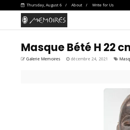
Thursday, August 6
About
Write for Us
Masque Bété H 22 c
Galerie Memoires
décembre 24, 2021
Masq