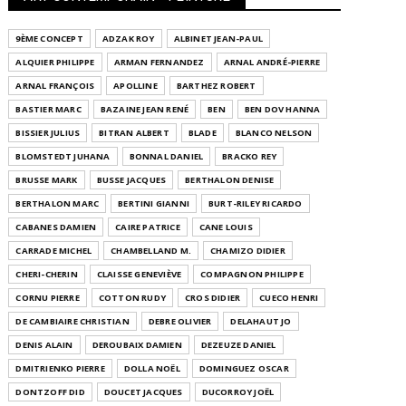
9ÈME CONCEPT
ADZAK ROY
ALBINET JEAN-PAUL
ALQUIER PHILIPPE
ARMAN FERNANDEZ
ARNAL ANDRÉ-PIERRE
ARNAL FRANÇOIS
APOLLINE
BARTHEZ ROBERT
BASTIER MARC
BAZAINE JEAN RENÉ
BEN
BEN DOV HANNA
BISSIER JULIUS
BITRAN ALBERT
BLADE
BLANCO NELSON
BLOMSTEDT JUHANA
BONNAL DANIEL
BRACKO REY
BRUSSE MARK
BUSSE JACQUES
BERTHALON DENISE
BERTHALON MARC
BERTINI GIANNI
BURT-RILEY RICARDO
CABANES DAMIEN
CAIRE PATRICE
CANE LOUIS
CARRADE MICHEL
CHAMBELLAND M.
CHAMIZO DIDIER
CHERI-CHERIN
CLAISSE GENEVIÈVE
COMPAGNON PHILIPPE
CORNU PIERRE
COTTON RUDY
CROS DIDIER
CUECO HENRI
DE CAMBIAIRE CHRISTIAN
DEBRE OLIVIER
DELAHAUT JO
DENIS ALAIN
DEROUBAIX DAMIEN
DEZEUZE DANIEL
DMITRIENKO PIERRE
DOLLA NOËL
DOMINGUEZ OSCAR
DONTZOFF DID
DOUCET JACQUES
DUCORROY JOËL