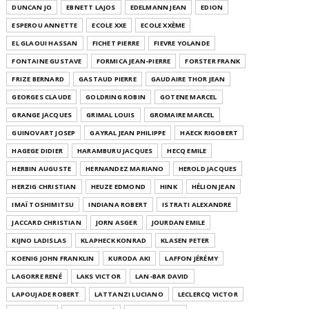
DUNCAN JO
EBNETT LAJOS
EDELMANN JEAN
EDION
ESPEROU ANNETTE
ECOLE XXE
ECOLE XXÈME
EL GLAOUI HASSAN
FICHET PIERRE
FIEVRE YOLANDE
FONTAINE GUSTAVE
FORMICA JEAN-PIERRE
FORSTER FRANK
FRIZE BERNARD
GASTAUD PIERRE
GAUDAIRE THOR JEAN
GEORGES CLAUDE
GOLDRING ROBIN
GOTENE MARCEL
GRANGE JACQUES
GRIMAL LOUIS
GROMAIRE MARCEL
GUINOVART JOSEP
GAYRAL JEAN PHILIPPE
HAECK RIGOBERT
HAGEGE DIDIER
HARAMBURU JACQUES
HECQ EMILE
HERBIN AUGUSTE
HERNANDEZ MARIANO
HEROLD JACQUES
HERZIG CHRISTIAN
HEUZE EDMOND
HINK
HÉLION JEAN
IMAÏ TOSHIMITSU
INDIANA ROBERT
ISTRATI ALEXANDRE
JACCARD CHRISTIAN
JORN ASGER
JOURDAN EMILE
KIJNO LADISLAS
KLAPHECK KONRAD
KLASEN PETER
KOENIG JOHN FRANKLIN
KURODA AKI
LAFFON JÉRÉMY
LAGORRE RENÉ
LAKS VICTOR
LAN-BAR DAVID
LAPOUJADE ROBERT
LATTANZI LUCIANO
LECLERCQ VICTOR