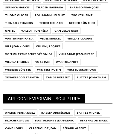
SÉRINYA NARCIS
THADEN BARBARA
THANGO FRANÇOIS
THOME OLIVIER
TOLLMANN HELMUT
TRÖKES HEINZ
TSINGOS THANOS
TEXIER RICHARD
UECKER GÜNTHER
UNTEL
VALLOTTON FÉLIX
VAN VELDE GEER
VARTIAINEN KATJA
VEDEL MARCEL
VIALLAT CLAUDE
VILA JEAN-LOUIS
VILLON JACQUES
VON MUTZENBECHER VÉRONICA
VUILLAUME JEAN-PIERRE
VIEU CATHERINE
VOSS JAN
WARHOL ANDY
WESELER GÜNTER
WINTERS ROBIN
WIRBEL VÉRONIQUE
XENAKIS CONSTANTIN
ZANGS HERBERT
ZUTTER JONATHAN
ART CONTEMPORAIN - SCULPTURE
ARMAN FERNANDEZ
BASSERODE JÉROME
BATTLE MICHEL
BLOCHER SYLVIE
BUSTAMANTE JEAN-MARC
BERTHALON MARC
CANE LOUIS
CLAREBOUDT JEAN
FÉRAUD ALBERT