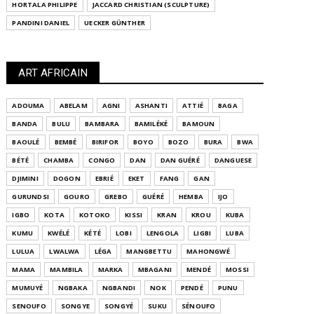
HORTALA PHILIPPE
JACCARD CHRISTIAN (SCULPTURE)
PANDINI DANIEL
UECKER GÜNTHER
ART AFRICAIN
ADOUMA
ABELAM
AGNI
ASHANTI
ATTIÉ
BAGA
BANDA
BULU
BAMBARA
BAMILÉKÉ
BAMOUN
BAOULÉ
BEMBÉ
BIRIFOR
BOYO
BOZO
BURA
BWA
BÉTÉ
CHAMBA
CONGO
DAN
DAN GUÉRÉ
DANGUESE
DJIMINI
DOGON
EBRIÉ
EKET
FANG
GAN
GURUNDSI
GOURO
GREBO
GUÉRÉ
HEMBA
IJO
IGBO
KOTA
KOTOKO
KISSI
KRAN
KROU
KUBA
KUMU
KWÉLÉ
KÉTÉ
LOBI
LENGOLA
LIGBI
LUBA
LULUA
LWALWA
LÉGA
MANGBETTU
MAHONGWÉ
MAMA
MAMBILA
MARKA
MBAGANI
MENDÉ
MOSSI
MUMUYÉ
NGBAKA
NGBANDI
NOK
PENDÉ
PUNU
SENOUFO
SONGYE
SONGYÉ
SUKU
SÉNOUFO