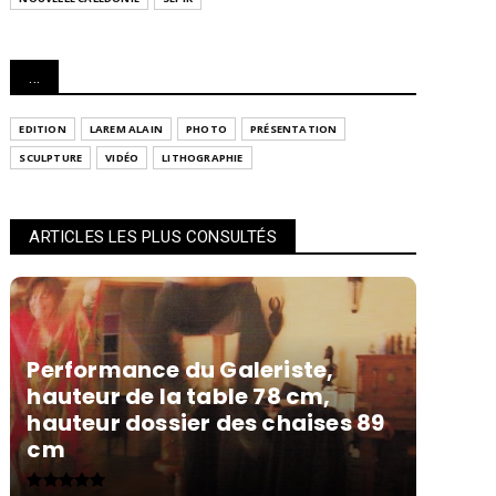
...
EDITION
LAREM ALAIN
PHOTO
PRÉSENTATION
SCULPTURE
VIDÉO
LITHOGRAPHIE
ARTICLES LES PLUS CONSULTÉS
Performance du Galeriste,
hauteur de la table 78 cm,
hauteur dossier des chaises 89
cm