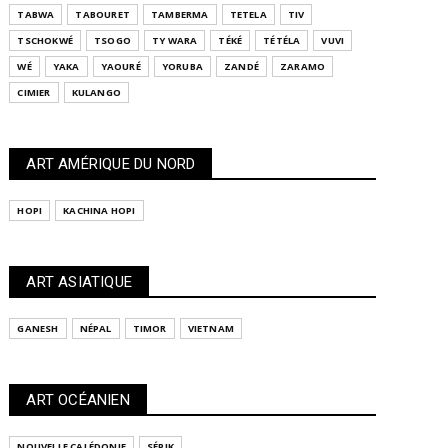
TABWA
TABOURET
TAMBERMA
TETELA
TIV
TSCHOKWÉ
TSOGO
TY WARA
TÉKÉ
TÉTÉLA
VUVI
WÉ
YAKA
YAOURÉ
YORUBA
ZANDÉ
ZARAMO
CIMIER
KULANGO
ART AMÉRIQUE DU NORD
HOPI
KACHINA HOPI
ART ASIATIQUE
GANESH
NÉPAL
TIMOR
VIETNAM
ART OCÉANIEN
NOUVELLE CALÉDONIE
SÉPIK