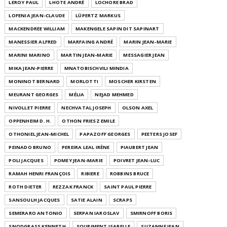
LEROY PAUL
LHOTE ANDRÉ
LOCHORE BRAD
LOFENIA JEAN-CLAUDE
LÜPERTZ MARKUS
MACKENDREE WILLIAM
MAKENGELE SAPIN DIT SAPINART
MANESSIER ALFRED
MARFAING ANDRÉ
MARIN JEAN-MARIE
MARINI MARINO
MARTIN JEAN-MARIE
MESSAGIER JEAN
MIKA JEAN-PIERRE
MNATOBISCHVILI MINDIA
MONINOT BERNARD
MORLOTTI
MOSCHER KIRSTEN
MEURANT GEORGES
MÉLIA
NEJAD MEHMED
NIVOLLET PIERRE
NECHVATAL JOSEPH
OLSON AXEL
OPPENHEIM D. H.
OTHON FRIESZ EMILE
OTHONIEL JEAN-MICHEL
PAPAZOFF GEORGES
PEETERS JOSEF
PEINADO BRUNO
PEREIRA LEAL IRÈNE
PIAUBERT JEAN
POLI JACQUES
POMEY JEAN-MARIE
POIVRET JEAN-LUC
RAMAH HENRI FRANÇOIS
RIBIERE
ROBBINS BRUCE
ROTH DIETER
REZZAK FRANCK
SAINT PAUL PIERRE
SANSOULH JACQUES
SATIE ALAIN
SCRAPS
SEMERARO ANTONIO
SERPAN IAROSLAV
SMIRNOFF BORIS
SNODGRASS KENNETH
SOURIMENT ISABELLE
SUZANNE JEAN