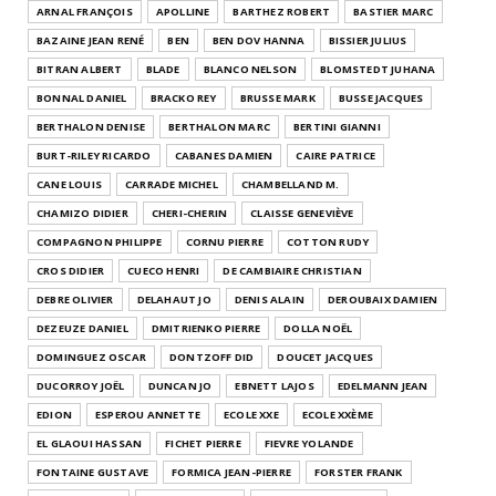
ARNAL FRANÇOIS
APOLLINE
BARTHEZ ROBERT
BASTIER MARC
BAZAINE JEAN RENÉ
BEN
BEN DOV HANNA
BISSIER JULIUS
BITRAN ALBERT
BLADE
BLANCO NELSON
BLOMSTEDT JUHANA
BONNAL DANIEL
BRACKO REY
BRUSSE MARK
BUSSE JACQUES
BERTHALON DENISE
BERTHALON MARC
BERTINI GIANNI
BURT-RILEY RICARDO
CABANES DAMIEN
CAIRE PATRICE
CANE LOUIS
CARRADE MICHEL
CHAMBELLAND M.
CHAMIZO DIDIER
CHERI-CHERIN
CLAISSE GENEVIÈVE
COMPAGNON PHILIPPE
CORNU PIERRE
COTTON RUDY
CROS DIDIER
CUECO HENRI
DE CAMBIAIRE CHRISTIAN
DEBRE OLIVIER
DELAHAUT JO
DENIS ALAIN
DEROUBAIX DAMIEN
DEZEUZE DANIEL
DMITRIENKO PIERRE
DOLLA NOËL
DOMINGUEZ OSCAR
DONTZOFF DID
DOUCET JACQUES
DUCORROY JOËL
DUNCAN JO
EBNETT LAJOS
EDELMANN JEAN
EDION
ESPEROU ANNETTE
ECOLE XXE
ECOLE XXÈME
EL GLAOUI HASSAN
FICHET PIERRE
FIEVRE YOLANDE
FONTAINE GUSTAVE
FORMICA JEAN-PIERRE
FORSTER FRANK