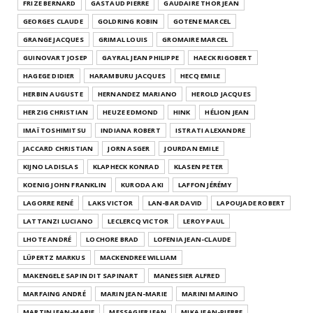
FRIZE BERNARD
GASTAUD PIERRE
GAUDAIRE THOR JEAN
GEORGES CLAUDE
GOLDRING ROBIN
GOTENE MARCEL
GRANGE JACQUES
GRIMAL LOUIS
GROMAIRE MARCEL
GUINOVART JOSEP
GAYRAL JEAN PHILIPPE
HAECK RIGOBERT
HAGEGE DIDIER
HARAMBURU JACQUES
HECQ EMILE
HERBIN AUGUSTE
HERNANDEZ MARIANO
HEROLD JACQUES
HERZIG CHRISTIAN
HEUZE EDMOND
HINK
HÉLION JEAN
IMAÏ TOSHIMITSU
INDIANA ROBERT
ISTRATI ALEXANDRE
JACCARD CHRISTIAN
JORN ASGER
JOURDAN EMILE
KIJNO LADISLAS
KLAPHECK KONRAD
KLASEN PETER
KOENIG JOHN FRANKLIN
KURODA AKI
LAFFON JÉRÉMY
LAGORRE RENÉ
LAKS VICTOR
LAN-BAR DAVID
LAPOUJADE ROBERT
LATTANZI LUCIANO
LECLERCQ VICTOR
LEROY PAUL
LHOTE ANDRÉ
LOCHORE BRAD
LOFENIA JEAN-CLAUDE
LÜPERTZ MARKUS
MACKENDREE WILLIAM
MAKENGELE SAPIN DIT SAPINART
MANESSIER ALFRED
MARFAING ANDRÉ
MARIN JEAN-MARIE
MARINI MARINO
MARTIN JEAN-MARIE
MESSAGIER JEAN
MIKA JEAN-PIERRE