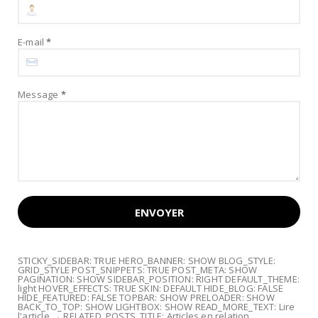
E-mail
*
Message
*
STICKY_SIDEBAR: TRUE HERO_BANNER: SHOW BLOG_STYLE:
GRID_STYLE POST_SNIPPETS: TRUE POST_META: SHOW
PAGINATION: SHOW SIDEBAR_POSITION: RIGHT DEFAULT_THEME:
light HOVER_EFFECTS: TRUE SKIN: DEFAULT HIDE_BLOG: FALSE
HIDE_FEATURED: FALSE TOPBAR: SHOW PRELOADER: SHOW
BACK_TO_TOP: SHOW LIGHTBOX: SHOW READ_MORE_TEXT: Lire
l'article → RELATED_POSTS_TITLE: Articles en relation