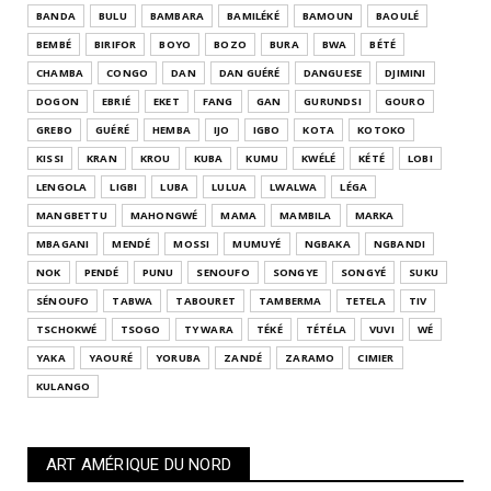
BANDA
BULU
BAMBARA
BAMILÉKÉ
BAMOUN
BAOULÉ
BEMBÉ
BIRIFOR
BOYO
BOZO
BURA
BWA
BÉTÉ
CHAMBA
CONGO
DAN
DAN GUÉRÉ
DANGUESE
DJIMINI
DOGON
EBRIÉ
EKET
FANG
GAN
GURUNDSI
GOURO
GREBO
GUÉRÉ
HEMBA
IJO
IGBO
KOTA
KOTOKO
KISSI
KRAN
KROU
KUBA
KUMU
KWÉLÉ
KÉTÉ
LOBI
LENGOLA
LIGBI
LUBA
LULUA
LWALWA
LÉGA
MANGBETTU
MAHONGWÉ
MAMA
MAMBILA
MARKA
MBAGANI
MENDÉ
MOSSI
MUMUYÉ
NGBAKA
NGBANDI
NOK
PENDÉ
PUNU
SENOUFO
SONGYE
SONGYÉ
SUKU
SÉNOUFO
TABWA
TABOURET
TAMBERMA
TETELA
TIV
TSCHOKWÉ
TSOGO
TY WARA
TÉKÉ
TÉTÉLA
VUVI
WÉ
YAKA
YAOURÉ
YORUBA
ZANDÉ
ZARAMO
CIMIER
KULANGO
ART AMÉRIQUE DU NORD