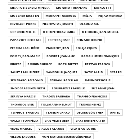
MNATOBISCHVILI MINDIA
MONINOT BERNARD
MORLOTTI
MOSCHER KIRSTEN
MEURANT GEORGES
MÉLIA
NEJAD MEHMED
NIVOLLET PIERRE
NECHVATAL JOSEPH
OLSON AXEL
OPPENHEIM D. H.
OTHON FRIESZ EMILE
OTHONIEL JEAN-MICHEL
PAPAZOFF GEORGES
PEETERS JOSEF
PEINADO BRUNO
PEREIRA LEAL IRÈNE
PIAUBERT JEAN
POLI JACQUES
POMEY JEAN-MARIE
POIVRET JEAN-LUC
RAMAH HENRI FRANÇOIS
RIBIERE
ROBBINS BRUCE
ROTH DIETER
REZZAK FRANCK
SAINT PAUL PIERRE
SANSOULH JACQUES
SATIE ALAIN
SCRAPS
SEMERARO ANTONIO
SERPAN IAROSLAV
SMIRNOFF BORIS
SNODGRASS KENNETH
SOURIMENT ISABELLE
SUZANNE JEAN
SÉRINYA NARCIS
THADEN BARBARA
THANGO FRANÇOIS
THOME OLIVIER
TOLLMANN HELMUT
TRÖKES HEINZ
TSINGOS THANOS
TEXIER RICHARD
UECKER GÜNTHER
UNTEL
VALLOTTON FÉLIX
VAN VELDE GEER
VARTIAINEN KATJA
VEDEL MARCEL
VIALLAT CLAUDE
VILA JEAN-LOUIS
VILLON JACQUES
VON MUTZENBECHER VÉRONICA