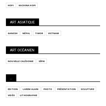
HOPI
KACHINA HOPI
ART ASIATIQUE
GANESH
NÉPAL
TIMOR
VIETNAM
ART OCÉANIEN
NOUVELLE CALÉDONIE
SÉPIK
...
EDITION
LAREM ALAIN
PHOTO
PRÉSENTATION
SCULPTURE
VIDÉO
LITHOGRAPHIE