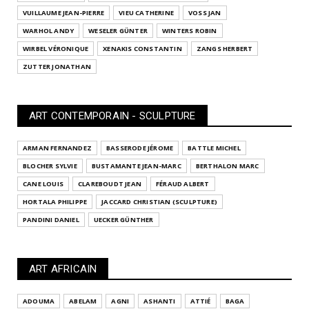
VUILLAUME JEAN-PIERRE
VIEU CATHERINE
VOSS JAN
WARHOL ANDY
WESELER GÜNTER
WINTERS ROBIN
WIRBEL VÉRONIQUE
XENAKIS CONSTANTIN
ZANGS HERBERT
ZUTTER JONATHAN
ART CONTEMPORAIN - SCULPTURE
ARMAN FERNANDEZ
BASSERODE JÉROME
BATTLE MICHEL
BLOCHER SYLVIE
BUSTAMANTE JEAN-MARC
BERTHALON MARC
CANE LOUIS
CLAREBOUDT JEAN
FÉRAUD ALBERT
HORTALA PHILIPPE
JACCARD CHRISTIAN (SCULPTURE)
PANDINI DANIEL
UECKER GÜNTHER
ART AFRICAIN
ADOUMA
ABELAM
AGNI
ASHANTI
ATTIÉ
BAGA