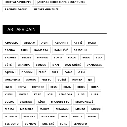
HORTALA PHILIPPE
JACCARD CHRISTIAN (SCULPTURE)
PANDINI DANIEL
UECKER GÜNTHER
ART AFRICAIN
ADOUMA
ABELAM
AGNI
ASHANTI
ATTIÉ
BAGA
BANDA
BULU
BAMBARA
BAMILÉKÉ
BAMOUN
BAOULÉ
BEMBÉ
BIRIFOR
BOYO
BOZO
BURA
BWA
BÉTÉ
CHAMBA
CONGO
DAN
DAN GUÉRÉ
DANGUESE
DJIMINI
DOGON
EBRIÉ
EKET
FANG
GAN
GURUNDSI
GOURO
GREBO
GUÉRÉ
HEMBA
IJO
IGBO
KOTA
KOTOKO
KISSI
KRAN
KROU
KUBA
KUMU
KWÉLÉ
KÉTÉ
LOBI
LENGOLA
LIGBI
LUBA
LULUA
LWALWA
LÉGA
MANGBETTU
MAHONGWÉ
MAMA
MAMBILA
MARKA
MBAGANI
MENDÉ
MOSSI
MUMUYÉ
NGBAKA
NGBANDI
NOK
PENDÉ
PUNU
SENOUFO
SONGYE
SONGYÉ
SUKU
SÉNOUFO