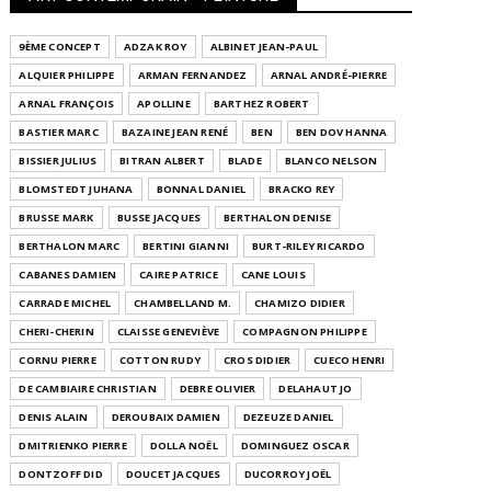
9ÈME CONCEPT
ADZAK ROY
ALBINET JEAN-PAUL
ALQUIER PHILIPPE
ARMAN FERNANDEZ
ARNAL ANDRÉ-PIERRE
ARNAL FRANÇOIS
APOLLINE
BARTHEZ ROBERT
BASTIER MARC
BAZAINE JEAN RENÉ
BEN
BEN DOV HANNA
BISSIER JULIUS
BITRAN ALBERT
BLADE
BLANCO NELSON
BLOMSTEDT JUHANA
BONNAL DANIEL
BRACKO REY
BRUSSE MARK
BUSSE JACQUES
BERTHALON DENISE
BERTHALON MARC
BERTINI GIANNI
BURT-RILEY RICARDO
CABANES DAMIEN
CAIRE PATRICE
CANE LOUIS
CARRADE MICHEL
CHAMBELLAND M.
CHAMIZO DIDIER
CHERI-CHERIN
CLAISSE GENEVIÈVE
COMPAGNON PHILIPPE
CORNU PIERRE
COTTON RUDY
CROS DIDIER
CUECO HENRI
DE CAMBIAIRE CHRISTIAN
DEBRE OLIVIER
DELAHAUT JO
DENIS ALAIN
DEROUBAIX DAMIEN
DEZEUZE DANIEL
DMITRIENKO PIERRE
DOLLA NOËL
DOMINGUEZ OSCAR
DONTZOFF DID
DOUCET JACQUES
DUCORROY JOËL