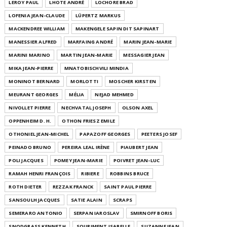
LEROY PAUL
LHOTE ANDRÉ
LOCHORE BRAD
LOFENIA JEAN-CLAUDE
LÜPERTZ MARKUS
MACKENDREE WILLIAM
MAKENGELE SAPIN DIT SAPINART
MANESSIER ALFRED
MARFAING ANDRÉ
MARIN JEAN-MARIE
MARINI MARINO
MARTIN JEAN-MARIE
MESSAGIER JEAN
MIKA JEAN-PIERRE
MNATOBISCHVILI MINDIA
MONINOT BERNARD
MORLOTTI
MOSCHER KIRSTEN
MEURANT GEORGES
MÉLIA
NEJAD MEHMED
NIVOLLET PIERRE
NECHVATAL JOSEPH
OLSON AXEL
OPPENHEIM D. H.
OTHON FRIESZ EMILE
OTHONIEL JEAN-MICHEL
PAPAZOFF GEORGES
PEETERS JOSEF
PEINADO BRUNO
PEREIRA LEAL IRÈNE
PIAUBERT JEAN
POLI JACQUES
POMEY JEAN-MARIE
POIVRET JEAN-LUC
RAMAH HENRI FRANÇOIS
RIBIERE
ROBBINS BRUCE
ROTH DIETER
REZZAK FRANCK
SAINT PAUL PIERRE
SANSOULH JACQUES
SATIE ALAIN
SCRAPS
SEMERARO ANTONIO
SERPAN IAROSLAV
SMIRNOFF BORIS
SNODGRASS KENNETH
SOURIMENT ISABELLE
SUZANNE JEAN