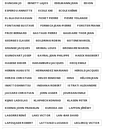
DUNCAN JO
EBNETT LAJOS
EDELMANN JEAN
EDION
ESPEROU ANNETTE
ECOLE XXE
ECOLE XXÈME
EL GLAOUI HASSAN
FICHET PIERRE
FIEVRE YOLANDE
FONTAINE GUSTAVE
FORMICA JEAN-PIERRE
FORSTER FRANK
FRIZE BERNARD
GASTAUD PIERRE
GAUDAIRE THOR JEAN
GEORGES CLAUDE
GOLDRING ROBIN
GOTENE MARCEL
GRANGE JACQUES
GRIMAL LOUIS
GROMAIRE MARCEL
GUINOVART JOSEP
GAYRAL JEAN PHILIPPE
HAECK RIGOBERT
HAGEGE DIDIER
HARAMBURU JACQUES
HECQ EMILE
HERBIN AUGUSTE
HERNANDEZ MARIANO
HEROLD JACQUES
HERZIG CHRISTIAN
HEUZE EDMOND
HINK
HÉLION JEAN
IMAÏ TOSHIMITSU
INDIANA ROBERT
ISTRATI ALEXANDRE
JACCARD CHRISTIAN
JORN ASGER
JOURDAN EMILE
KIJNO LADISLAS
KLAPHECK KONRAD
KLASEN PETER
KOENIG JOHN FRANKLIN
KURODA AKI
LAFFON JÉRÉMY
LAGORRE RENÉ
LAKS VICTOR
LAN-BAR DAVID
LAPOUJADE ROBERT
LATTANZI LUCIANO
LECLERCQ VICTOR