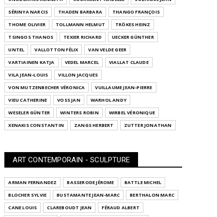
SÉRINYA NARCIS
THADEN BARBARA
THANGO FRANÇOIS
THOME OLIVIER
TOLLMANN HELMUT
TRÖKES HEINZ
TSINGOS THANOS
TEXIER RICHARD
UECKER GÜNTHER
UNTEL
VALLOTTON FÉLIX
VAN VELDE GEER
VARTIAINEN KATJA
VEDEL MARCEL
VIALLAT CLAUDE
VILA JEAN-LOUIS
VILLON JACQUES
VON MUTZENBECHER VÉRONICA
VUILLAUME JEAN-PIERRE
VIEU CATHERINE
VOSS JAN
WARHOL ANDY
WESELER GÜNTER
WINTERS ROBIN
WIRBEL VÉRONIQUE
XENAKIS CONSTANTIN
ZANGS HERBERT
ZUTTER JONATHAN
ART CONTEMPORAIN - SCULPTURE
ARMAN FERNANDEZ
BASSERODE JÉROME
BATTLE MICHEL
BLOCHER SYLVIE
BUSTAMANTE JEAN-MARC
BERTHALON MARC
CANE LOUIS
CLAREBOUDT JEAN
FÉRAUD ALBERT