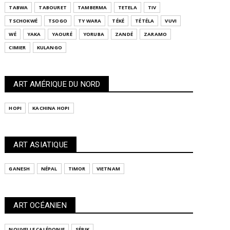
TABWA
TABOURET
TAMBERMA
TETELA
TIV
TSCHOKWÉ
TSOGO
TY WARA
TÉKÉ
TÉTÉLA
VUVI
WÉ
YAKA
YAOURÉ
YORUBA
ZANDÉ
ZARAMO
CIMIER
KULANGO
ART AMÉRIQUE DU NORD
HOPI
KACHINA HOPI
ART ASIATIQUE
GANESH
NÉPAL
TIMOR
VIETNAM
ART OCÉANIEN
NOUVELLE CALÉDONIE
SÉPIK