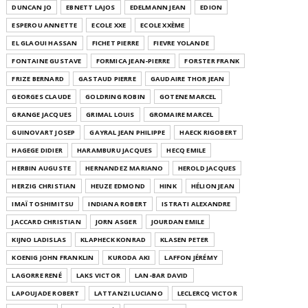
DUNCAN JO
EBNETT LAJOS
EDELMANN JEAN
EDION
ESPEROU ANNETTE
ECOLE XXE
ECOLE XXÈME
EL GLAOUI HASSAN
FICHET PIERRE
FIEVRE YOLANDE
FONTAINE GUSTAVE
FORMICA JEAN-PIERRE
FORSTER FRANK
FRIZE BERNARD
GASTAUD PIERRE
GAUDAIRE THOR JEAN
GEORGES CLAUDE
GOLDRING ROBIN
GOTENE MARCEL
GRANGE JACQUES
GRIMAL LOUIS
GROMAIRE MARCEL
GUINOVART JOSEP
GAYRAL JEAN PHILIPPE
HAECK RIGOBERT
HAGEGE DIDIER
HARAMBURU JACQUES
HECQ EMILE
HERBIN AUGUSTE
HERNANDEZ MARIANO
HEROLD JACQUES
HERZIG CHRISTIAN
HEUZE EDMOND
HINK
HÉLION JEAN
IMAÏ TOSHIMITSU
INDIANA ROBERT
ISTRATI ALEXANDRE
JACCARD CHRISTIAN
JORN ASGER
JOURDAN EMILE
KIJNO LADISLAS
KLAPHECK KONRAD
KLASEN PETER
KOENIG JOHN FRANKLIN
KURODA AKI
LAFFON JÉRÉMY
LAGORRE RENÉ
LAKS VICTOR
LAN-BAR DAVID
LAPOUJADE ROBERT
LATTANZI LUCIANO
LECLERCQ VICTOR