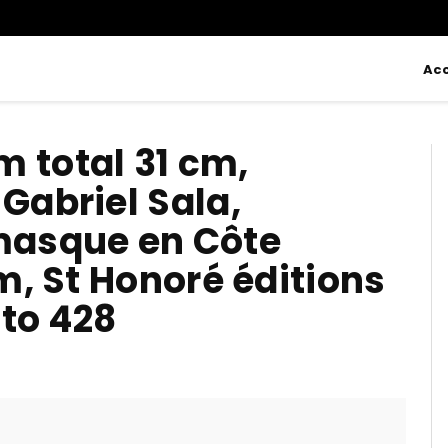
Acc
 total 31 cm,
Gabriel Sala,
 masque en Côte
em, St Honoré éditions
oto 428