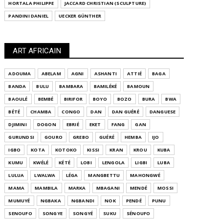
HORTALA PHILIPPE
JACCARD CHRISTIAN (SCULPTURE)
PANDINI DANIEL
UECKER GÜNTHER
ART AFRICAIN
ADOUMA
ABELAM
AGNI
ASHANTI
ATTIÉ
BAGA
BANDA
BULU
BAMBARA
BAMILÉKÉ
BAMOUN
BAOULÉ
BEMBÉ
BIRIFOR
BOYO
BOZO
BURA
BWA
BÉTÉ
CHAMBA
CONGO
DAN
DAN GUÉRÉ
DANGUESE
DJIMINI
DOGON
EBRIÉ
EKET
FANG
GAN
GURUNDSI
GOURO
GREBO
GUÉRÉ
HEMBA
IJO
IGBO
KOTA
KOTOKO
KISSI
KRAN
KROU
KUBA
KUMU
KWÉLÉ
KÉTÉ
LOBI
LENGOLA
LIGBI
LUBA
LULUA
LWALWA
LÉGA
MANGBETTU
MAHONGWÉ
MAMA
MAMBILA
MARKA
MBAGANI
MENDÉ
MOSSI
MUMUYÉ
NGBAKA
NGBANDI
NOK
PENDÉ
PUNU
SENOUFO
SONGYE
SONGYÉ
SUKU
SÉNOUFO