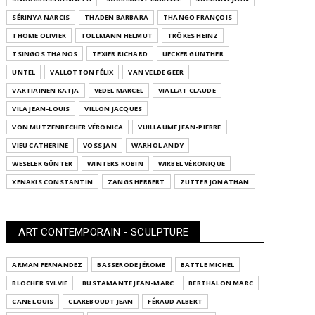
SÉRINYA NARCIS
THADEN BARBARA
THANGO FRANÇOIS
THOME OLIVIER
TOLLMANN HELMUT
TRÖKES HEINZ
TSINGOS THANOS
TEXIER RICHARD
UECKER GÜNTHER
UNTEL
VALLOTTON FÉLIX
VAN VELDE GEER
VARTIAINEN KATJA
VEDEL MARCEL
VIALLAT CLAUDE
VILA JEAN-LOUIS
VILLON JACQUES
VON MUTZENBECHER VÉRONICA
VUILLAUME JEAN-PIERRE
VIEU CATHERINE
VOSS JAN
WARHOL ANDY
WESELER GÜNTER
WINTERS ROBIN
WIRBEL VÉRONIQUE
XENAKIS CONSTANTIN
ZANGS HERBERT
ZUTTER JONATHAN
ART CONTEMPORAIN - SCULPTURE
ARMAN FERNANDEZ
BASSERODE JÉROME
BATTLE MICHEL
BLOCHER SYLVIE
BUSTAMANTE JEAN-MARC
BERTHALON MARC
CANE LOUIS
CLAREBOUDT JEAN
FÉRAUD ALBERT