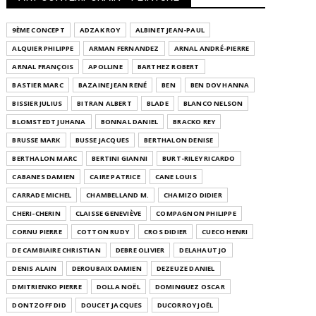
9ÈME CONCEPT
ADZAK ROY
ALBINET JEAN-PAUL
ALQUIER PHILIPPE
ARMAN FERNANDEZ
ARNAL ANDRÉ-PIERRE
ARNAL FRANÇOIS
APOLLINE
BARTHEZ ROBERT
BASTIER MARC
BAZAINE JEAN RENÉ
BEN
BEN DOV HANNA
BISSIER JULIUS
BITRAN ALBERT
BLADE
BLANCO NELSON
BLOMSTEDT JUHANA
BONNAL DANIEL
BRACKO REY
BRUSSE MARK
BUSSE JACQUES
BERTHALON DENISE
BERTHALON MARC
BERTINI GIANNI
BURT-RILEY RICARDO
CABANES DAMIEN
CAIRE PATRICE
CANE LOUIS
CARRADE MICHEL
CHAMBELLAND M.
CHAMIZO DIDIER
CHERI-CHERIN
CLAISSE GENEVIÈVE
COMPAGNON PHILIPPE
CORNU PIERRE
COTTON RUDY
CROS DIDIER
CUECO HENRI
DE CAMBIAIRE CHRISTIAN
DEBRE OLIVIER
DELAHAUT JO
DENIS ALAIN
DEROUBAIX DAMIEN
DEZEUZE DANIEL
DMITRIENKO PIERRE
DOLLA NOËL
DOMINGUEZ OSCAR
DONTZOFF DID
DOUCET JACQUES
DUCORROY JOËL