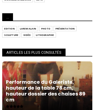
...
EDITION
LAREM ALAIN
PHOTO
PRÉSENTATION
SCULPTURE
VIDÉO
LITHOGRAPHIE
ARTICLES LES PLUS CONSULTÉS
Performance du Galeriste,
hauteur de la table 78 cm,
hauteur dossier des chaises 89
cm