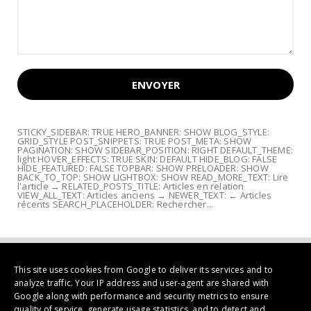
STICKY_SIDEBAR: TRUE HERO_BANNER: SHOW BLOG_STYLE:
GRID_STYLE POST_SNIPPETS: TRUE POST_META: SHOW
PAGINATION: SHOW SIDEBAR_POSITION: RIGHT DEFAULT_THEME:
light HOVER_EFFECTS: TRUE SKIN: DEFAULT HIDE_BLOG: FALSE
HIDE_FEATURED: FALSE TOPBAR: SHOW PRELOADER: SHOW
BACK_TO_TOP: SHOW LIGHTBOX: SHOW READ_MORE_TEXT: Lire
l'article → RELATED_POSTS_TITLE: Articles en relation
VIEW_ALL_TEXT: Articles anciens → NEWER_TEXT: ← Articles
récents SEARCH_PLACEHOLDER: Rechercher...
This site uses cookies from Google to deliver its services and to
analyze traffic. Your IP address and user-agent are shared with
Google along with performance and security metrics to ensure
quality of service, generate usage statistics, and to detect and