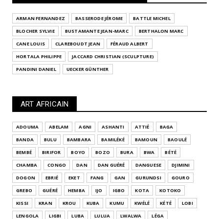
ARMAN FERNANDEZ
BASSERODE JÉROME
BATTLE MICHEL
BLOCHER SYLVIE
BUSTAMANTE JEAN-MARC
BERTHALON MARC
CANE LOUIS
CLAREBOUDT JEAN
FÉRAUD ALBERT
HORTALA PHILIPPE
JACCARD CHRISTIAN (SCULPTURE)
PANDINI DANIEL
UECKER GÜNTHER
ART AFRICAIN
ADOUMA
ABELAM
AGNI
ASHANTI
ATTIÉ
BAGA
BANDA
BULU
BAMBARA
BAMILÉKÉ
BAMOUN
BAOULÉ
BEMBÉ
BIRIFOR
BOYO
BOZO
BURA
BWA
BÉTÉ
CHAMBA
CONGO
DAN
DAN GUÉRÉ
DANGUESE
DJIMINI
DOGON
EBRIÉ
EKET
FANG
GAN
GURUNDSI
GOURO
GREBO
GUÉRÉ
HEMBA
IJO
IGBO
KOTA
KOTOKO
KISSI
KRAN
KROU
KUBA
KUMU
KWÉLÉ
KÉTÉ
LOBI
LENGOLA
LIGBI
LUBA
LULUA
LWALWA
LÉGA