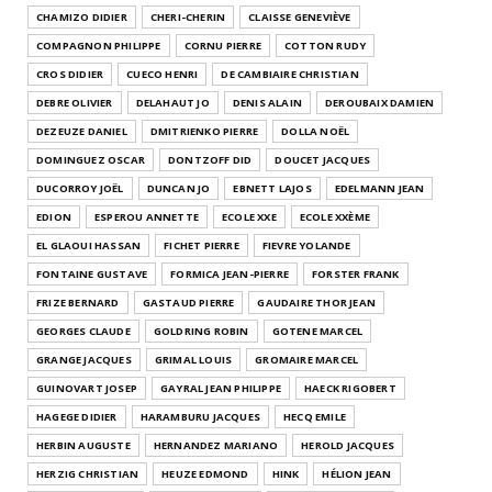
CHAMIZO DIDIER
CHERI-CHERIN
CLAISSE GENEVIÈVE
COMPAGNON PHILIPPE
CORNU PIERRE
COTTON RUDY
CROS DIDIER
CUECO HENRI
DE CAMBIAIRE CHRISTIAN
DEBRE OLIVIER
DELAHAUT JO
DENIS ALAIN
DEROUBAIX DAMIEN
DEZEUZE DANIEL
DMITRIENKO PIERRE
DOLLA NOËL
DOMINGUEZ OSCAR
DONTZOFF DID
DOUCET JACQUES
DUCORROY JOËL
DUNCAN JO
EBNETT LAJOS
EDELMANN JEAN
EDION
ESPEROU ANNETTE
ECOLE XXE
ECOLE XXÈME
EL GLAOUI HASSAN
FICHET PIERRE
FIEVRE YOLANDE
FONTAINE GUSTAVE
FORMICA JEAN-PIERRE
FORSTER FRANK
FRIZE BERNARD
GASTAUD PIERRE
GAUDAIRE THOR JEAN
GEORGES CLAUDE
GOLDRING ROBIN
GOTENE MARCEL
GRANGE JACQUES
GRIMAL LOUIS
GROMAIRE MARCEL
GUINOVART JOSEP
GAYRAL JEAN PHILIPPE
HAECK RIGOBERT
HAGEGE DIDIER
HARAMBURU JACQUES
HECQ EMILE
HERBIN AUGUSTE
HERNANDEZ MARIANO
HEROLD JACQUES
HERZIG CHRISTIAN
HEUZE EDMOND
HINK
HÉLION JEAN