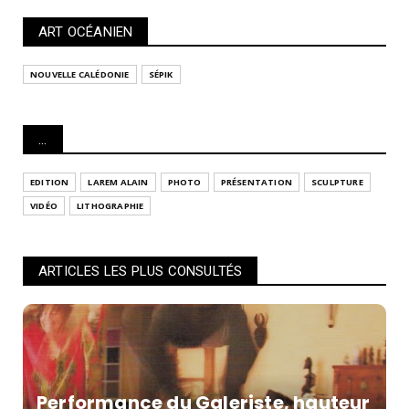
ART OCÉANIEN
NOUVELLE CALÉDONIE
SÉPIK
...
EDITION
LAREM ALAIN
PHOTO
PRÉSENTATION
SCULPTURE
VIDÉO
LITHOGRAPHIE
ARTICLES LES PLUS CONSULTÉS
Performance du Galeriste, hauteur