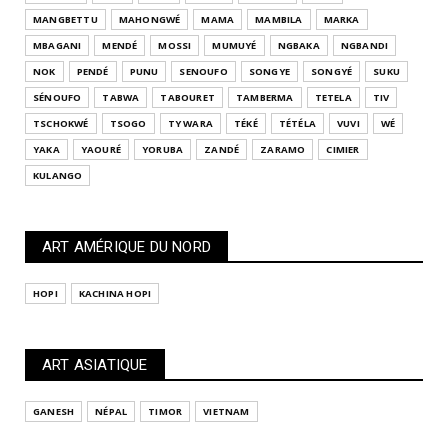
MANGBETTU
MAHONGWÉ
MAMA
MAMBILA
MARKA
MBAGANI
MENDÉ
MOSSI
MUMUYÉ
NGBAKA
NGBANDI
NOK
PENDÉ
PUNU
SENOUFO
SONGYE
SONGYÉ
SUKU
SÉNOUFO
TABWA
TABOURET
TAMBERMA
TETELA
TIV
TSCHOKWÉ
TSOGO
TY WARA
TÉKÉ
TÉTÉLA
VUVI
WÉ
YAKA
YAOURÉ
YORUBA
ZANDÉ
ZARAMO
CIMIER
KULANGO
ART AMÉRIQUE DU NORD
HOPI
KACHINA HOPI
ART ASIATIQUE
GANESH
NÉPAL
TIMOR
VIETNAM