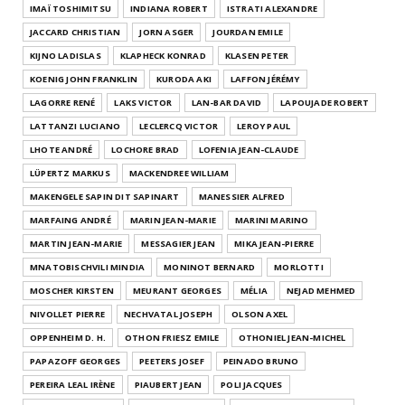
IMAÏ TOSHIMITSU
INDIANA ROBERT
ISTRATI ALEXANDRE
JACCARD CHRISTIAN
JORN ASGER
JOURDAN EMILE
KIJNO LADISLAS
KLAPHECK KONRAD
KLASEN PETER
KOENIG JOHN FRANKLIN
KURODA AKI
LAFFON JÉRÉMY
LAGORRE RENÉ
LAKS VICTOR
LAN-BAR DAVID
LAPOUJADE ROBERT
LATTANZI LUCIANO
LECLERCQ VICTOR
LEROY PAUL
LHOTE ANDRÉ
LOCHORE BRAD
LOFENIA JEAN-CLAUDE
LÜPERTZ MARKUS
MACKENDREE WILLIAM
MAKENGELE SAPIN DIT SAPINART
MANESSIER ALFRED
MARFAING ANDRÉ
MARIN JEAN-MARIE
MARINI MARINO
MARTIN JEAN-MARIE
MESSAGIER JEAN
MIKA JEAN-PIERRE
MNATOBISCHVILI MINDIA
MONINOT BERNARD
MORLOTTI
MOSCHER KIRSTEN
MEURANT GEORGES
MÉLIA
NEJAD MEHMED
NIVOLLET PIERRE
NECHVATAL JOSEPH
OLSON AXEL
OPPENHEIM D. H.
OTHON FRIESZ EMILE
OTHONIEL JEAN-MICHEL
PAPAZOFF GEORGES
PEETERS JOSEF
PEINADO BRUNO
PEREIRA LEAL IRÈNE
PIAUBERT JEAN
POLI JACQUES