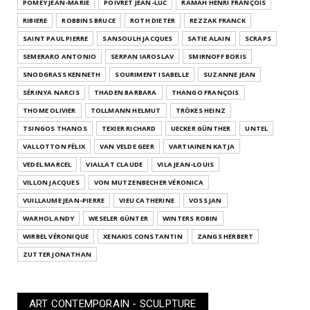
POMEY JEAN-MARIE
POIVRET JEAN-LUC
RAMAH HENRI FRANÇOIS
RIBIERE
ROBBINS BRUCE
ROTH DIETER
REZZAK FRANCK
SAINT PAUL PIERRE
SANSOULH JACQUES
SATIE ALAIN
SCRAPS
SEMERARO ANTONIO
SERPAN IAROSLAV
SMIRNOFF BORIS
SNODGRASS KENNETH
SOURIMENT ISABELLE
SUZANNE JEAN
SÉRINYA NARCIS
THADEN BARBARA
THANGO FRANÇOIS
THOME OLIVIER
TOLLMANN HELMUT
TRÖKES HEINZ
TSINGOS THANOS
TEXIER RICHARD
UECKER GÜNTHER
UNTEL
VALLOTTON FÉLIX
VAN VELDE GEER
VARTIAINEN KATJA
VEDEL MARCEL
VIALLAT CLAUDE
VILA JEAN-LOUIS
VILLON JACQUES
VON MUTZENBECHER VÉRONICA
VUILLAUME JEAN-PIERRE
VIEU CATHERINE
VOSS JAN
WARHOL ANDY
WESELER GÜNTER
WINTERS ROBIN
WIRBEL VÉRONIQUE
XENAKIS CONSTANTIN
ZANGS HERBERT
ZUTTER JONATHAN
ART CONTEMPORAIN - SCULPTURE