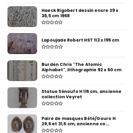
Haeck Rigobert dessin encre 29 x
36,5 cm 1968
Lapoujade Robert HST 113 x 195 cm
Burden Chris "The Atomic
Alphabet", lithographie 92 x 60 cm
Statue Sénoufo H 115 cm, ancienne
collection Veyret
Paire de masques Bété/Gouro H
29,5 et 31,5 cm, ancienne co...