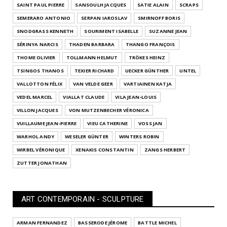
SAINT PAUL PIERRE
SANSOULH JACQUES
SATIE ALAIN
SCRAPS
SEMERARO ANTONIO
SERPAN IAROSLAV
SMIRNOFF BORIS
SNODGRASS KENNETH
SOURIMENT ISABELLE
SUZANNE JEAN
SÉRINYA NARCIS
THADEN BARBARA
THANGO FRANÇOIS
THOME OLIVIER
TOLLMANN HELMUT
TRÖKES HEINZ
TSINGOS THANOS
TEXIER RICHARD
UECKER GÜNTHER
UNTEL
VALLOTTON FÉLIX
VAN VELDE GEER
VARTIAINEN KATJA
VEDEL MARCEL
VIALLAT CLAUDE
VILA JEAN-LOUIS
VILLON JACQUES
VON MUTZENBECHER VÉRONICA
VUILLAUME JEAN-PIERRE
VIEU CATHERINE
VOSS JAN
WARHOL ANDY
WESELER GÜNTER
WINTERS ROBIN
WIRBEL VÉRONIQUE
XENAKIS CONSTANTIN
ZANGS HERBERT
ZUTTER JONATHAN
ART CONTEMPORAIN - SCULPTURE
ARMAN FERNANDEZ
BASSERODE JÉROME
BATTLE MICHEL