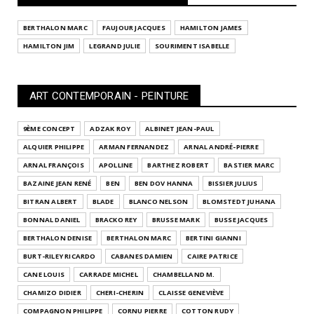
BERTHALON MARC
FAUJOUR JACQUES
HAMILTON JAMES
HAMILTON JIM
LEGRAND JULIE
SOURIMENT ISABELLE
ART CONTEMPORAIN - PEINTURE
9ÈME CONCEPT
ADZAK ROY
ALBINET JEAN-PAUL
ALQUIER PHILIPPE
ARMAN FERNANDEZ
ARNAL ANDRÉ-PIERRE
ARNAL FRANÇOIS
APOLLINE
BARTHEZ ROBERT
BASTIER MARC
BAZAINE JEAN RENÉ
BEN
BEN DOV HANNA
BISSIER JULIUS
BITRAN ALBERT
BLADE
BLANCO NELSON
BLOMSTEDT JUHANA
BONNAL DANIEL
BRACKO REY
BRUSSE MARK
BUSSE JACQUES
BERTHALON DENISE
BERTHALON MARC
BERTINI GIANNI
BURT-RILEY RICARDO
CABANES DAMIEN
CAIRE PATRICE
CANE LOUIS
CARRADE MICHEL
CHAMBELLAND M.
CHAMIZO DIDIER
CHERI-CHERIN
CLAISSE GENEVIÈVE
COMPAGNON PHILIPPE
CORNU PIERRE
COTTON RUDY