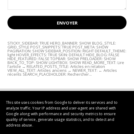
STICKY_SIDEBAR: TRUE HERO_BANNER: SHOW BLOG_STYLE:
GRID_STYLE POST_SNIPPETS: TRUE POST_META: SHOW
PAGINATION: SHOW SIDEBAR_POSITION: RIGHT DEFAULT_THEME:
light HOVER_EFFECTS: TRUE SKIN: DEFAULT HIDE_BLOG: FALSE
HIDE_FEATURED: FALSE TOPBAR: SHOW PRELOADER: SHOW
BACK_TO_TOP: SHOW LIGHTBOX: SHOW READ_MORE_TEXT: Lire
l'article → RELATED_POSTS_TITLE: Articles en relation
VIEW_ALL_TEXT: Articles anciens → NEWER_TEXT: ← Articles
récents SEARCH_PLACEHOLDER: Rechercher...
This site uses cookies from Google to deliver its services and to
analyze traffic. Your IP address and user-agent are shared with
Google along with performance and security metrics to ensure
quality of service, generate usage statistics, and to detect and
address abuse.
Copyright ©
2026 | Galerie Mémoires Peinture Contemporaine, Art