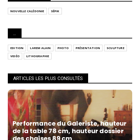
NOUVELLE CALÉDONIE
SÉPIK
...
EDITION
LAREM ALAIN
PHOTO
PRÉSENTATION
SCULPTURE
VIDÉO
LITHOGRAPHIE
ARTICLES LES PLUS CONSULTÉS
Performance du Galeriste, hauteur
de la table 78 cm, hauteur dossier
des chaises 89 cm