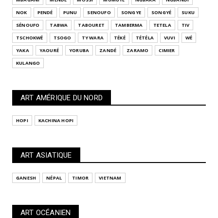
NOK
PENDÉ
PUNU
SENOUFO
SONGYE
SONGYÉ
SUKU
SÉNOUFO
TABWA
TABOURET
TAMBERMA
TETELA
TIV
TSCHOKWÉ
TSOGO
TY WARA
TÉKÉ
TÉTÉLA
VUVI
WÉ
YAKA
YAOURÉ
YORUBA
ZANDÉ
ZARAMO
CIMIER
KULANGO
ART AMÉRIQUE DU NORD
HOPI
KACHINA HOPI
ART ASIATIQUE
GANESH
NÉPAL
TIMOR
VIETNAM
ART OCÉANIEN