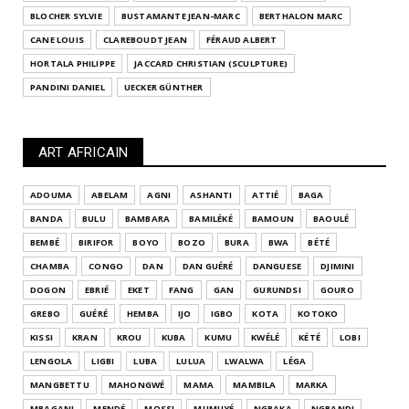
BLOCHER SYLVIE
BUSTAMANTE JEAN-MARC
BERTHALON MARC
CANE LOUIS
CLAREBOUDT JEAN
FÉRAUD ALBERT
HORTALA PHILIPPE
JACCARD CHRISTIAN (SCULPTURE)
PANDINI DANIEL
UECKER GÜNTHER
ART AFRICAIN
ADOUMA
ABELAM
AGNI
ASHANTI
ATTIÉ
BAGA
BANDA
BULU
BAMBARA
BAMILÉKÉ
BAMOUN
BAOULÉ
BEMBÉ
BIRIFOR
BOYO
BOZO
BURA
BWA
BÉTÉ
CHAMBA
CONGO
DAN
DAN GUÉRÉ
DANGUESE
DJIMINI
DOGON
EBRIÉ
EKET
FANG
GAN
GURUNDSI
GOURO
GREBO
GUÉRÉ
HEMBA
IJO
IGBO
KOTA
KOTOKO
KISSI
KRAN
KROU
KUBA
KUMU
KWÉLÉ
KÉTÉ
LOBI
LENGOLA
LIGBI
LUBA
LULUA
LWALWA
LÉGA
MANGBETTU
MAHONGWÉ
MAMA
MAMBILA
MARKA
MBAGANI
MENDÉ
MOSSI
MUMUYÉ
NGBAKA
NGBANDI