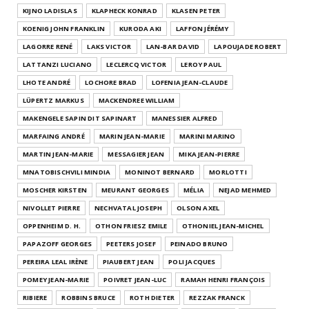
KIJNO LADISLAS
KLAPHECK KONRAD
KLASEN PETER
KOENIG JOHN FRANKLIN
KURODA AKI
LAFFON JÉRÉMY
LAGORRE RENÉ
LAKS VICTOR
LAN-BAR DAVID
LAPOUJADE ROBERT
LATTANZI LUCIANO
LECLERCQ VICTOR
LEROY PAUL
LHOTE ANDRÉ
LOCHORE BRAD
LOFENIA JEAN-CLAUDE
LÜPERTZ MARKUS
MACKENDREE WILLIAM
MAKENGELE SAPIN DIT SAPINART
MANESSIER ALFRED
MARFAING ANDRÉ
MARIN JEAN-MARIE
MARINI MARINO
MARTIN JEAN-MARIE
MESSAGIER JEAN
MIKA JEAN-PIERRE
MNATOBISCHVILI MINDIA
MONINOT BERNARD
MORLOTTI
MOSCHER KIRSTEN
MEURANT GEORGES
MÉLIA
NEJAD MEHMED
NIVOLLET PIERRE
NECHVATAL JOSEPH
OLSON AXEL
OPPENHEIM D. H.
OTHON FRIESZ EMILE
OTHONIEL JEAN-MICHEL
PAPAZOFF GEORGES
PEETERS JOSEF
PEINADO BRUNO
PEREIRA LEAL IRÈNE
PIAUBERT JEAN
POLI JACQUES
POMEY JEAN-MARIE
POIVRET JEAN-LUC
RAMAH HENRI FRANÇOIS
RIBIERE
ROBBINS BRUCE
ROTH DIETER
REZZAK FRANCK