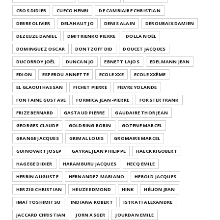
CROS DIDIER
CUECO HENRI
DE CAMBIAIRE CHRISTIAN
DEBRE OLIVIER
DELAHAUT JO
DENIS ALAIN
DEROUBAIX DAMIEN
DEZEUZE DANIEL
DMITRIENKO PIERRE
DOLLA NOËL
DOMINGUEZ OSCAR
DONTZOFF DID
DOUCET JACQUES
DUCORROY JOËL
DUNCAN JO
EBNETT LAJOS
EDELMANN JEAN
EDION
ESPEROU ANNETTE
ECOLE XXE
ECOLE XXÈME
EL GLAOUI HASSAN
FICHET PIERRE
FIEVRE YOLANDE
FONTAINE GUSTAVE
FORMICA JEAN-PIERRE
FORSTER FRANK
FRIZE BERNARD
GASTAUD PIERRE
GAUDAIRE THOR JEAN
GEORGES CLAUDE
GOLDRING ROBIN
GOTENE MARCEL
GRANGE JACQUES
GRIMAL LOUIS
GROMAIRE MARCEL
GUINOVART JOSEP
GAYRAL JEAN PHILIPPE
HAECK RIGOBERT
HAGEGE DIDIER
HARAMBURU JACQUES
HECQ EMILE
HERBIN AUGUSTE
HERNANDEZ MARIANO
HEROLD JACQUES
HERZIG CHRISTIAN
HEUZE EDMOND
HINK
HÉLION JEAN
IMAÏ TOSHIMITSU
INDIANA ROBERT
ISTRATI ALEXANDRE
JACCARD CHRISTIAN
JORN ASGER
JOURDAN EMILE