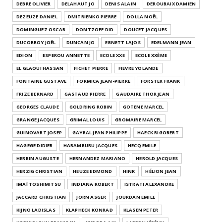
DEBRE OLIVIER
DELAHAUT JO
DENIS ALAIN
DEROUBAIX DAMIEN
DEZEUZE DANIEL
DMITRIENKO PIERRE
DOLLA NOËL
DOMINGUEZ OSCAR
DONTZOFF DID
DOUCET JACQUES
DUCORROY JOËL
DUNCAN JO
EBNETT LAJOS
EDELMANN JEAN
EDION
ESPEROU ANNETTE
ECOLE XXE
ECOLE XXÈME
EL GLAOUI HASSAN
FICHET PIERRE
FIEVRE YOLANDE
FONTAINE GUSTAVE
FORMICA JEAN-PIERRE
FORSTER FRANK
FRIZE BERNARD
GASTAUD PIERRE
GAUDAIRE THOR JEAN
GEORGES CLAUDE
GOLDRING ROBIN
GOTENE MARCEL
GRANGE JACQUES
GRIMAL LOUIS
GROMAIRE MARCEL
GUINOVART JOSEP
GAYRAL JEAN PHILIPPE
HAECK RIGOBERT
HAGEGE DIDIER
HARAMBURU JACQUES
HECQ EMILE
HERBIN AUGUSTE
HERNANDEZ MARIANO
HEROLD JACQUES
HERZIG CHRISTIAN
HEUZE EDMOND
HINK
HÉLION JEAN
IMAÏ TOSHIMITSU
INDIANA ROBERT
ISTRATI ALEXANDRE
JACCARD CHRISTIAN
JORN ASGER
JOURDAN EMILE
KIJNO LADISLAS
KLAPHECK KONRAD
KLASEN PETER