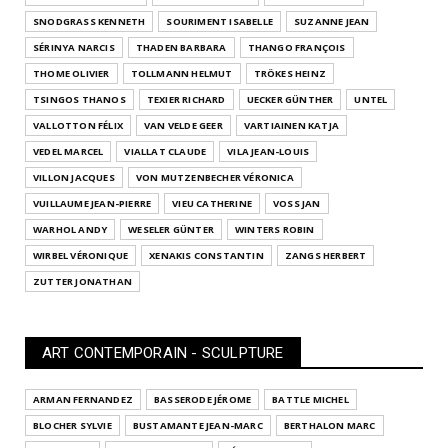
SNODGRASS KENNETH
SOURIMENT ISABELLE
SUZANNE JEAN
SÉRINYA NARCIS
THADEN BARBARA
THANGO FRANÇOIS
THOME OLIVIER
TOLLMANN HELMUT
TRÖKES HEINZ
TSINGOS THANOS
TEXIER RICHARD
UECKER GÜNTHER
UNTEL
VALLOTTON FÉLIX
VAN VELDE GEER
VARTIAINEN KATJA
VEDEL MARCEL
VIALLAT CLAUDE
VILA JEAN-LOUIS
VILLON JACQUES
VON MUTZENBECHER VÉRONICA
VUILLAUME JEAN-PIERRE
VIEU CATHERINE
VOSS JAN
WARHOL ANDY
WESELER GÜNTER
WINTERS ROBIN
WIRBEL VÉRONIQUE
XENAKIS CONSTANTIN
ZANGS HERBERT
ZUTTER JONATHAN
ART CONTEMPORAIN - SCULPTURE
ARMAN FERNANDEZ
BASSERODE JÉROME
BATTLE MICHEL
BLOCHER SYLVIE
BUSTAMANTE JEAN-MARC
BERTHALON MARC