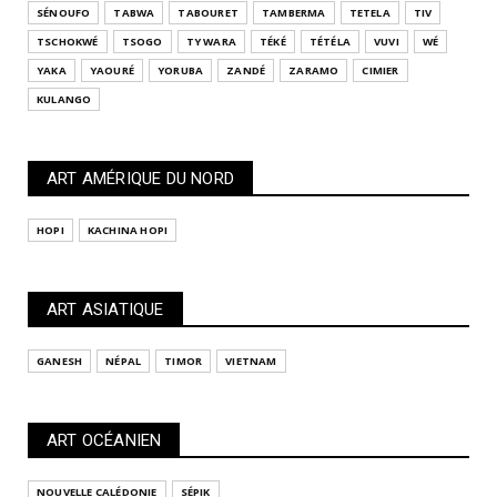
SÉNOUFO
TABWA
TABOURET
TAMBERMA
TETELA
TIV
TSCHOKWÉ
TSOGO
TY WARA
TÉKÉ
TÉTÉLA
VUVI
WÉ
YAKA
YAOURÉ
YORUBA
ZANDÉ
ZARAMO
CIMIER
KULANGO
ART AMÉRIQUE DU NORD
HOPI
KACHINA HOPI
ART ASIATIQUE
GANESH
NÉPAL
TIMOR
VIETNAM
ART OCÉANIEN
NOUVELLE CALÉDONIE
SÉPIK