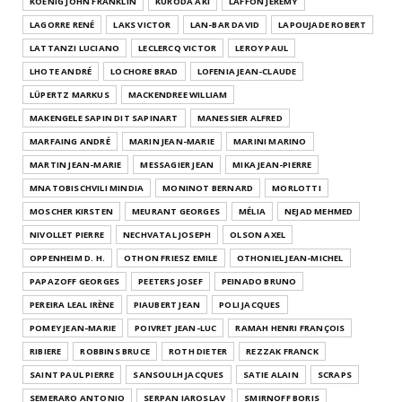
KOENIG JOHN FRANKLIN
KURODA AKI
LAFFON JÉRÉMY
LAGORRE RENÉ
LAKS VICTOR
LAN-BAR DAVID
LAPOUJADE ROBERT
LATTANZI LUCIANO
LECLERCQ VICTOR
LEROY PAUL
LHOTE ANDRÉ
LOCHORE BRAD
LOFENIA JEAN-CLAUDE
LÜPERTZ MARKUS
MACKENDREE WILLIAM
MAKENGELE SAPIN DIT SAPINART
MANESSIER ALFRED
MARFAING ANDRÉ
MARIN JEAN-MARIE
MARINI MARINO
MARTIN JEAN-MARIE
MESSAGIER JEAN
MIKA JEAN-PIERRE
MNATOBISCHVILI MINDIA
MONINOT BERNARD
MORLOTTI
MOSCHER KIRSTEN
MEURANT GEORGES
MÉLIA
NEJAD MEHMED
NIVOLLET PIERRE
NECHVATAL JOSEPH
OLSON AXEL
OPPENHEIM D. H.
OTHON FRIESZ EMILE
OTHONIEL JEAN-MICHEL
PAPAZOFF GEORGES
PEETERS JOSEF
PEINADO BRUNO
PEREIRA LEAL IRÈNE
PIAUBERT JEAN
POLI JACQUES
POMEY JEAN-MARIE
POIVRET JEAN-LUC
RAMAH HENRI FRANÇOIS
RIBIERE
ROBBINS BRUCE
ROTH DIETER
REZZAK FRANCK
SAINT PAUL PIERRE
SANSOULH JACQUES
SATIE ALAIN
SCRAPS
SEMERARO ANTONIO
SERPAN IAROSLAV
SMIRNOFF BORIS