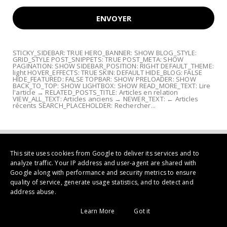
STICKY_SIDEBAR: TRUE HERO_BANNER: SHOW BLOG_STYLE:
GRID_STYLE POST_SNIPPETS: TRUE POST_META: SHOW
PAGINATION: SHOW SIDEBAR_POSITION: RIGHT DEFAULT_THEME:
light HOVER_EFFECTS: TRUE SKIN: DEFAULT HIDE_BLOG: FALSE
HIDE_FEATURED: FALSE TOPBAR: SHOW PRELOADER: SHOW
BACK_TO_TOP: SHOW LIGHTBOX: SHOW READ_MORE_TEXT: Lire
l'article → RELATED_POSTS_TITLE: Articles en relation
VIEW_ALL_TEXT: Articles anciens → NEWER_TEXT: ← Articles
récents SEARCH_PLACEHOLDER: Rechercher...
This site uses cookies from Google to deliver its services and to
analyze traffic. Your IP address and user-agent are shared with
Google along with performance and security metrics to ensure
quality of service, generate usage statistics, and to detect and
address abuse.
Copyright ©
2026 | Galerie Mémoires Peinture Contemporaine, Art
Learn More
Got it
tribal et livres d'art... à Albi France | All Rights Reserved
Home
About Us
Privacy
Contact