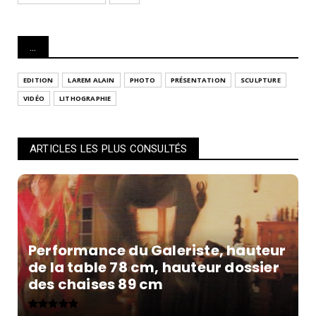
...
EDITION
LAREM ALAIN
PHOTO
PRÉSENTATION
SCULPTURE
VIDÉO
LITHOGRAPHIE
ARTICLES LES PLUS CONSULTÉS
Performance du Galeriste, hauteur
de la table 78 cm, hauteur dossier
des chaises 89 cm