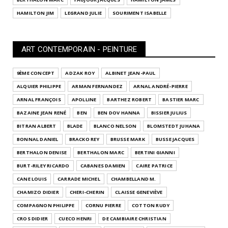
HAMILTON JIM
LEGRAND JULIE
SOURIMENT ISABELLE
ART CONTEMPORAIN - PEINTURE
9ÈME CONCEPT
ADZAK ROY
ALBINET JEAN-PAUL
ALQUIER PHILIPPE
ARMAN FERNANDEZ
ARNAL ANDRÉ-PIERRE
ARNAL FRANÇOIS
APOLLINE
BARTHEZ ROBERT
BASTIER MARC
BAZAINE JEAN RENÉ
BEN
BEN DOV HANNA
BISSIER JULIUS
BITRAN ALBERT
BLADE
BLANCO NELSON
BLOMSTEDT JUHANA
BONNAL DANIEL
BRACKO REY
BRUSSE MARK
BUSSE JACQUES
BERTHALON DENISE
BERTHALON MARC
BERTINI GIANNI
BURT-RILEY RICARDO
CABANES DAMIEN
CAIRE PATRICE
CANE LOUIS
CARRADE MICHEL
CHAMBELLAND M.
CHAMIZO DIDIER
CHERI-CHERIN
CLAISSE GENEVIÈVE
COMPAGNON PHILIPPE
CORNU PIERRE
COTTON RUDY
CROS DIDIER
CUECO HENRI
DE CAMBIAIRE CHRISTIAN