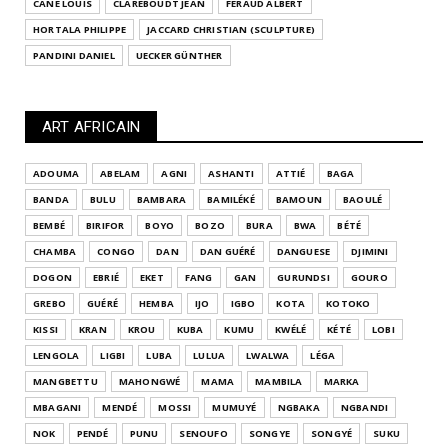
CANE LOUIS
CLAREBOUDT JEAN
FÉRAUD ALBERT
HORTALA PHILIPPE
JACCARD CHRISTIAN (SCULPTURE)
PANDINI DANIEL
UECKER GÜNTHER
ART AFRICAIN
ADOUMA
ABELAM
AGNI
ASHANTI
ATTIÉ
BAGA
BANDA
BULU
BAMBARA
BAMILÉKÉ
BAMOUN
BAOULÉ
BEMBÉ
BIRIFOR
BOYO
BOZO
BURA
BWA
BÉTÉ
CHAMBA
CONGO
DAN
DAN GUÉRÉ
DANGUESE
DJIMINI
DOGON
EBRIÉ
EKET
FANG
GAN
GURUNDSI
GOURO
GREBO
GUÉRÉ
HEMBA
IJO
IGBO
KOTA
KOTOKO
KISSI
KRAN
KROU
KUBA
KUMU
KWÉLÉ
KÉTÉ
LOBI
LENGOLA
LIGBI
LUBA
LULUA
LWALWA
LÉGA
MANGBETTU
MAHONGWÉ
MAMA
MAMBILA
MARKA
MBAGANI
MENDÉ
MOSSI
MUMUYÉ
NGBAKA
NGBANDI
NOK
PENDÉ
PUNU
SENOUFO
SONGYE
SONGYÉ
SUKU