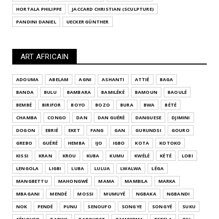
HORTALA PHILIPPE
JACCARD CHRISTIAN (SCULPTURE)
PANDINI DANIEL
UECKER GÜNTHER
ART AFRICAIN
ADOUMA
ABELAM
AGNI
ASHANTI
ATTIÉ
BAGA
BANDA
BULU
BAMBARA
BAMILÉKÉ
BAMOUN
BAOULÉ
BEMBÉ
BIRIFOR
BOYO
BOZO
BURA
BWA
BÉTÉ
CHAMBA
CONGO
DAN
DAN GUÉRÉ
DANGUESE
DJIMINI
DOGON
EBRIÉ
EKET
FANG
GAN
GURUNDSI
GOURO
GREBO
GUÉRÉ
HEMBA
IJO
IGBO
KOTA
KOTOKO
KISSI
KRAN
KROU
KUBA
KUMU
KWÉLÉ
KÉTÉ
LOBI
LENGOLA
LIGBI
LUBA
LULUA
LWALWA
LÉGA
MANGBETTU
MAHONGWÉ
MAMA
MAMBILA
MARKA
MBAGANI
MENDÉ
MOSSI
MUMUYÉ
NGBAKA
NGBANDI
NOK
PENDÉ
PUNU
SENOUFO
SONGYE
SONGYÉ
SUKU