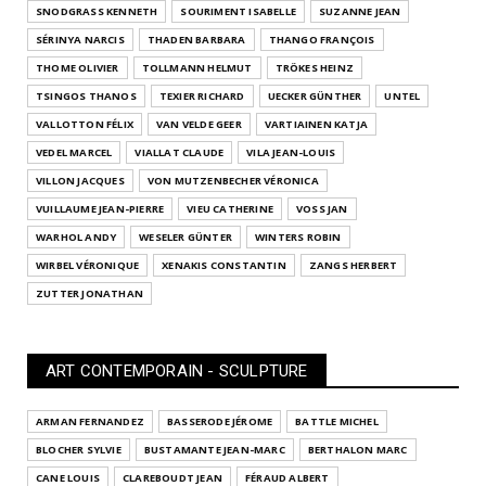
SNODGRASS KENNETH
SOURIMENT ISABELLE
SUZANNE JEAN
SÉRINYA NARCIS
THADEN BARBARA
THANGO FRANÇOIS
THOME OLIVIER
TOLLMANN HELMUT
TRÖKES HEINZ
TSINGOS THANOS
TEXIER RICHARD
UECKER GÜNTHER
UNTEL
VALLOTTON FÉLIX
VAN VELDE GEER
VARTIAINEN KATJA
VEDEL MARCEL
VIALLAT CLAUDE
VILA JEAN-LOUIS
VILLON JACQUES
VON MUTZENBECHER VÉRONICA
VUILLAUME JEAN-PIERRE
VIEU CATHERINE
VOSS JAN
WARHOL ANDY
WESELER GÜNTER
WINTERS ROBIN
WIRBEL VÉRONIQUE
XENAKIS CONSTANTIN
ZANGS HERBERT
ZUTTER JONATHAN
ART CONTEMPORAIN - SCULPTURE
ARMAN FERNANDEZ
BASSERODE JÉROME
BATTLE MICHEL
BLOCHER SYLVIE
BUSTAMANTE JEAN-MARC
BERTHALON MARC
CANE LOUIS
CLAREBOUDT JEAN
FÉRAUD ALBERT