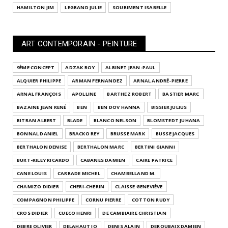
HAMILTON JIM
LEGRAND JULIE
SOURIMENT ISABELLE
ART CONTEMPORAIN - PEINTURE
9ÈME CONCEPT
ADZAK ROY
ALBINET JEAN-PAUL
ALQUIER PHILIPPE
ARMAN FERNANDEZ
ARNAL ANDRÉ-PIERRE
ARNAL FRANÇOIS
APOLLINE
BARTHEZ ROBERT
BASTIER MARC
BAZAINE JEAN RENÉ
BEN
BEN DOV HANNA
BISSIER JULIUS
BITRAN ALBERT
BLADE
BLANCO NELSON
BLOMSTEDT JUHANA
BONNAL DANIEL
BRACKO REY
BRUSSE MARK
BUSSE JACQUES
BERTHALON DENISE
BERTHALON MARC
BERTINI GIANNI
BURT-RILEY RICARDO
CABANES DAMIEN
CAIRE PATRICE
CANE LOUIS
CARRADE MICHEL
CHAMBELLAND M.
CHAMIZO DIDIER
CHERI-CHERIN
CLAISSE GENEVIÈVE
COMPAGNON PHILIPPE
CORNU PIERRE
COTTON RUDY
CROS DIDIER
CUECO HENRI
DE CAMBIAIRE CHRISTIAN
DEBRE OLIVIER
DELAHAUT JO
DENIS ALAIN
DEROUBAIX DAMIEN