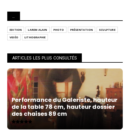
...
EDITION
LAREM ALAIN
PHOTO
PRÉSENTATION
SCULPTURE
VIDÉO
LITHOGRAPHIE
ARTICLES LES PLUS CONSULTÉS
Performance du Galeriste, hauteur
de la table 78 cm, hauteur dossier
des chaises 89 cm