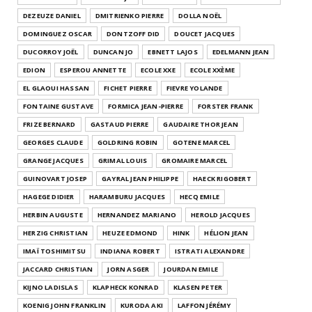
DEZEUZE DANIEL
DMITRIENKO PIERRE
DOLLA NOËL
DOMINGUEZ OSCAR
DONTZOFF DID
DOUCET JACQUES
DUCORROY JOËL
DUNCAN JO
EBNETT LAJOS
EDELMANN JEAN
EDION
ESPEROU ANNETTE
ECOLE XXE
ECOLE XXÈME
EL GLAOUI HASSAN
FICHET PIERRE
FIEVRE YOLANDE
FONTAINE GUSTAVE
FORMICA JEAN-PIERRE
FORSTER FRANK
FRIZE BERNARD
GASTAUD PIERRE
GAUDAIRE THOR JEAN
GEORGES CLAUDE
GOLDRING ROBIN
GOTENE MARCEL
GRANGE JACQUES
GRIMAL LOUIS
GROMAIRE MARCEL
GUINOVART JOSEP
GAYRAL JEAN PHILIPPE
HAECK RIGOBERT
HAGEGE DIDIER
HARAMBURU JACQUES
HECQ EMILE
HERBIN AUGUSTE
HERNANDEZ MARIANO
HEROLD JACQUES
HERZIG CHRISTIAN
HEUZE EDMOND
HINK
HÉLION JEAN
IMAÏ TOSHIMITSU
INDIANA ROBERT
ISTRATI ALEXANDRE
JACCARD CHRISTIAN
JORN ASGER
JOURDAN EMILE
KIJNO LADISLAS
KLAPHECK KONRAD
KLASEN PETER
KOENIG JOHN FRANKLIN
KURODA AKI
LAFFON JÉRÉMY