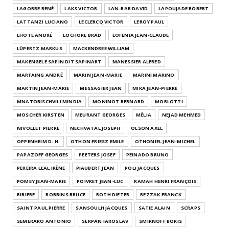
LAGORRE RENÉ
LAKS VICTOR
LAN-BAR DAVID
LAPOUJADE ROBERT
LATTANZI LUCIANO
LECLERCQ VICTOR
LEROY PAUL
LHOTE ANDRÉ
LOCHORE BRAD
LOFENIA JEAN-CLAUDE
LÜPERTZ MARKUS
MACKENDREE WILLIAM
MAKENGELE SAPIN DIT SAPINART
MANESSIER ALFRED
MARFAING ANDRÉ
MARIN JEAN-MARIE
MARINI MARINO
MARTIN JEAN-MARIE
MESSAGIER JEAN
MIKA JEAN-PIERRE
MNATOBISCHVILI MINDIA
MONINOT BERNARD
MORLOTTI
MOSCHER KIRSTEN
MEURANT GEORGES
MÉLIA
NEJAD MEHMED
NIVOLLET PIERRE
NECHVATAL JOSEPH
OLSON AXEL
OPPENHEIM D. H.
OTHON FRIESZ EMILE
OTHONIEL JEAN-MICHEL
PAPAZOFF GEORGES
PEETERS JOSEF
PEINADO BRUNO
PEREIRA LEAL IRÈNE
PIAUBERT JEAN
POLI JACQUES
POMEY JEAN-MARIE
POIVRET JEAN-LUC
RAMAH HENRI FRANÇOIS
RIBIERE
ROBBINS BRUCE
ROTH DIETER
REZZAK FRANCK
SAINT PAUL PIERRE
SANSOULH JACQUES
SATIE ALAIN
SCRAPS
SEMERARO ANTONIO
SERPAN IAROSLAV
SMIRNOFF BORIS