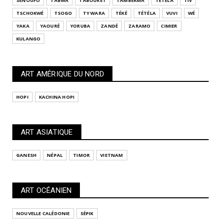
SÉNOUFO
TABWA
TABOURET
TAMBERMA
TETELA
TIV
TSCHOKWÉ
TSOGO
TY WARA
TÉKÉ
TÉTÉLA
VUVI
WÉ
YAKA
YAOURÉ
YORUBA
ZANDÉ
ZARAMO
CIMIER
KULANGO
ART AMÉRIQUE DU NORD
HOPI
KACHINA HOPI
ART ASIATIQUE
GANESH
NÉPAL
TIMOR
VIETNAM
ART OCÉANIEN
NOUVELLE CALÉDONIE
SÉPIK