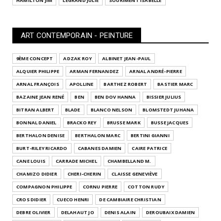
HAMILTON JIM
LEGRAND JULIE
SOURIMENT ISABELLE
ART CONTEMPORAIN - PEINTURE
9ÈME CONCEPT
ADZAK ROY
ALBINET JEAN-PAUL
ALQUIER PHILIPPE
ARMAN FERNANDEZ
ARNAL ANDRÉ-PIERRE
ARNAL FRANÇOIS
APOLLINE
BARTHEZ ROBERT
BASTIER MARC
BAZAINE JEAN RENÉ
BEN
BEN DOV HANNA
BISSIER JULIUS
BITRAN ALBERT
BLADE
BLANCO NELSON
BLOMSTEDT JUHANA
BONNAL DANIEL
BRACKO REY
BRUSSE MARK
BUSSE JACQUES
BERTHALON DENISE
BERTHALON MARC
BERTINI GIANNI
BURT-RILEY RICARDO
CABANES DAMIEN
CAIRE PATRICE
CANE LOUIS
CARRADE MICHEL
CHAMBELLAND M.
CHAMIZO DIDIER
CHERI-CHERIN
CLAISSE GENEVIÈVE
COMPAGNON PHILIPPE
CORNU PIERRE
COTTON RUDY
CROS DIDIER
CUECO HENRI
DE CAMBIAIRE CHRISTIAN
DEBRE OLIVIER
DELAHAUT JO
DENIS ALAIN
DEROUBAIX DAMIEN