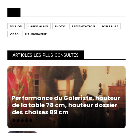
...
EDITION
LAREM ALAIN
PHOTO
PRÉSENTATION
SCULPTURE
VIDÉO
LITHOGRAPHIE
ARTICLES LES PLUS CONSULTÉS
Performance du Galeriste, hauteur
de la table 78 cm, hauteur dossier
des chaises 89 cm