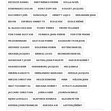
DEZEUZE DANIEL
DMITRIENKO PIERRE
DOLLA NOËL
DOMINGUEZ OSCAR
DONTZOFF DID
DOUCET JACQUES
DUCORROY JOËL
DUNCAN JO
EBNETT LAJOS
EDELMANN JEAN
EDION
ESPEROU ANNETTE
ECOLE XXE
ECOLE XXÈME
EL GLAOUI HASSAN
FICHET PIERRE
FIEVRE YOLANDE
FONTAINE GUSTAVE
FORMICA JEAN-PIERRE
FORSTER FRANK
FRIZE BERNARD
GASTAUD PIERRE
GAUDAIRE THOR JEAN
GEORGES CLAUDE
GOLDRING ROBIN
GOTENE MARCEL
GRANGE JACQUES
GRIMAL LOUIS
GROMAIRE MARCEL
GUINOVART JOSEP
GAYRAL JEAN PHILIPPE
HAECK RIGOBERT
HAGEGE DIDIER
HARAMBURU JACQUES
HECQ EMILE
HERBIN AUGUSTE
HERNANDEZ MARIANO
HEROLD JACQUES
HERZIG CHRISTIAN
HEUZE EDMOND
HINK
HÉLION JEAN
IMAÏ TOSHIMITSU
INDIANA ROBERT
ISTRATI ALEXANDRE
JACCARD CHRISTIAN
JORN ASGER
JOURDAN EMILE
KIJNO LADISLAS
KLAPHECK KONRAD
KLASEN PETER
KOENIG JOHN FRANKLIN
KURODA AKI
LAFFON JÉRÉMY