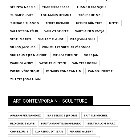
SÉRINYA NARCIS
THADEN BARBARA
THANGO FRANÇOIS
THOME OLIVIER
TOLLMANN HELMUT
TRÖKES HEINZ
TSINGOS THANOS
TEXIER RICHARD
UECKER GÜNTHER
UNTEL
VALLOTTON FÉLIX
VAN VELDE GEER
VARTIAINEN KATJA
VEDEL MARCEL
VIALLAT CLAUDE
VILA JEAN-LOUIS
VILLON JACQUES
VON MUTZENBECHER VÉRONICA
VUILLAUME JEAN-PIERRE
VIEU CATHERINE
VOSS JAN
WARHOL ANDY
WESELER GÜNTER
WINTERS ROBIN
WIRBEL VÉRONIQUE
XENAKIS CONSTANTIN
ZANGS HERBERT
ZUTTER JONATHAN
ART CONTEMPORAIN - SCULPTURE
ARMAN FERNANDEZ
BASSERODE JÉROME
BATTLE MICHEL
BLOCHER SYLVIE
BUSTAMANTE JEAN-MARC
BERTHALON MARC
CANE LOUIS
CLAREBOUDT JEAN
FÉRAUD ALBERT