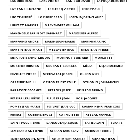
LAGORRE RENÉ
LAKS VICTOR
LAN-BAR DAVID
LAPOUJADE ROBERT
LATTANZI LUCIANO
LECLERCQ VICTOR
LEROY PAUL
LHOTE ANDRÉ
LOCHORE BRAD
LOFENIA JEAN-CLAUDE
LÜPERTZ MARKUS
MACKENDREE WILLIAM
MAKENGELE SAPIN DIT SAPINART
MANESSIER ALFRED
MARFAING ANDRÉ
MARIN JEAN-MARIE
MARINI MARINO
MARTIN JEAN-MARIE
MESSAGIER JEAN
MIKA JEAN-PIERRE
MNATOBISCHVILI MINDIA
MONINOT BERNARD
MORLOTTI
MOSCHER KIRSTEN
MEURANT GEORGES
MÉLIA
NEJAD MEHMED
NIVOLLET PIERRE
NECHVATAL JOSEPH
OLSON AXEL
OPPENHEIM D. H.
OTHON FRIESZ EMILE
OTHONIEL JEAN-MICHEL
PAPAZOFF GEORGES
PEETERS JOSEF
PEINADO BRUNO
PEREIRA LEAL IRÈNE
PIAUBERT JEAN
POLI JACQUES
POMEY JEAN-MARIE
POIVRET JEAN-LUC
RAMAH HENRI FRANÇOIS
RIBIERE
ROBBINS BRUCE
ROTH DIETER
REZZAK FRANCK
SAINT PAUL PIERRE
SANSOULH JACQUES
SATIE ALAIN
SCRAPS
SEMERARO ANTONIO
SERPAN IAROSLAV
SMIRNOFF BORIS
SNODGRASS KENNETH
SOURIMENT ISABELLE
SUZANNE JEAN