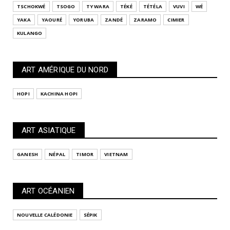
TSCHOKWÉ
TSOGO
TY WARA
TÉKÉ
TÉTÉLA
VUVI
WÉ
YAKA
YAOURÉ
YORUBA
ZANDÉ
ZARAMO
CIMIER
KULANGO
ART AMÉRIQUE DU NORD
HOPI
KACHINA HOPI
ART ASIATIQUE
GANESH
NÉPAL
TIMOR
VIETNAM
ART OCÉANIEN
NOUVELLE CALÉDONIE
SÉPIK