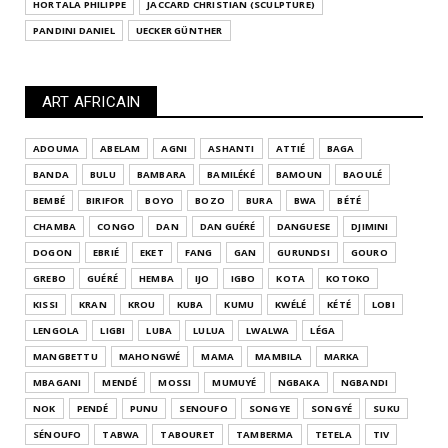
HORTALA PHILIPPE
JACCARD CHRISTIAN (SCULPTURE)
PANDINI DANIEL
UECKER GÜNTHER
ART AFRICAIN
ADOUMA
ABELAM
AGNI
ASHANTI
ATTIÉ
BAGA
BANDA
BULU
BAMBARA
BAMILÉKÉ
BAMOUN
BAOULÉ
BEMBÉ
BIRIFOR
BOYO
BOZO
BURA
BWA
BÉTÉ
CHAMBA
CONGO
DAN
DAN GUÉRÉ
DANGUESE
DJIMINI
DOGON
EBRIÉ
EKET
FANG
GAN
GURUNDSI
GOURO
GREBO
GUÉRÉ
HEMBA
IJO
IGBO
KOTA
KOTOKO
KISSI
KRAN
KROU
KUBA
KUMU
KWÉLÉ
KÉTÉ
LOBI
LENGOLA
LIGBI
LUBA
LULUA
LWALWA
LÉGA
MANGBETTU
MAHONGWÉ
MAMA
MAMBILA
MARKA
MBAGANI
MENDÉ
MOSSI
MUMUYÉ
NGBAKA
NGBANDI
NOK
PENDÉ
PUNU
SENOUFO
SONGYE
SONGYÉ
SUKU
SÉNOUFO
TABWA
TABOURET
TAMBERMA
TETELA
TIV