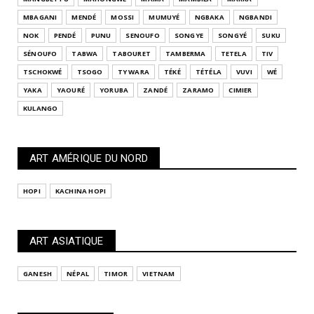
MBAGANI
MENDÉ
MOSSI
MUMUYÉ
NGBAKA
NGBANDI
NOK
PENDÉ
PUNU
SENOUFO
SONGYE
SONGYÉ
SUKU
SÉNOUFO
TABWA
TABOURET
TAMBERMA
TETELA
TIV
TSCHOKWÉ
TSOGO
TY WARA
TÉKÉ
TÉTÉLA
VUVI
WÉ
YAKA
YAOURÉ
YORUBA
ZANDÉ
ZARAMO
CIMIER
KULANGO
ART AMÉRIQUE DU NORD
HOPI
KACHINA HOPI
ART ASIATIQUE
GANESH
NÉPAL
TIMOR
VIETNAM