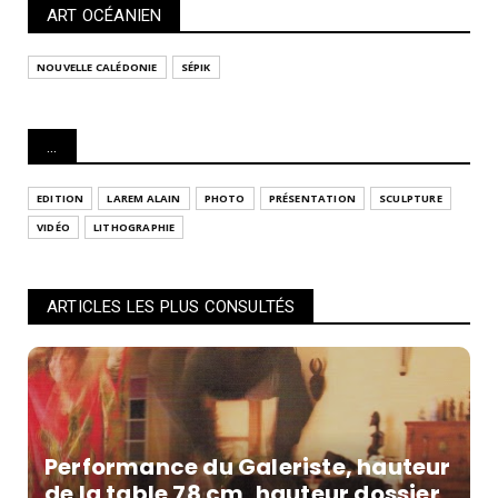
ART OCÉANIEN
NOUVELLE CALÉDONIE
SÉPIK
...
EDITION
LAREM ALAIN
PHOTO
PRÉSENTATION
SCULPTURE
VIDÉO
LITHOGRAPHIE
ARTICLES LES PLUS CONSULTÉS
Performance du Galeriste, hauteur
de la table 78 cm, hauteur dossier