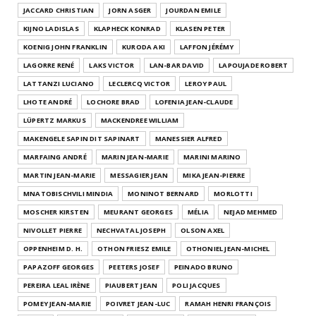
JACCARD CHRISTIAN
JORN ASGER
JOURDAN EMILE
KIJNO LADISLAS
KLAPHECK KONRAD
KLASEN PETER
KOENIG JOHN FRANKLIN
KURODA AKI
LAFFON JÉRÉMY
LAGORRE RENÉ
LAKS VICTOR
LAN-BAR DAVID
LAPOUJADE ROBERT
LATTANZI LUCIANO
LECLERCQ VICTOR
LEROY PAUL
LHOTE ANDRÉ
LOCHORE BRAD
LOFENIA JEAN-CLAUDE
LÜPERTZ MARKUS
MACKENDREE WILLIAM
MAKENGELE SAPIN DIT SAPINART
MANESSIER ALFRED
MARFAING ANDRÉ
MARIN JEAN-MARIE
MARINI MARINO
MARTIN JEAN-MARIE
MESSAGIER JEAN
MIKA JEAN-PIERRE
MNATOBISCHVILI MINDIA
MONINOT BERNARD
MORLOTTI
MOSCHER KIRSTEN
MEURANT GEORGES
MÉLIA
NEJAD MEHMED
NIVOLLET PIERRE
NECHVATAL JOSEPH
OLSON AXEL
OPPENHEIM D. H.
OTHON FRIESZ EMILE
OTHONIEL JEAN-MICHEL
PAPAZOFF GEORGES
PEETERS JOSEF
PEINADO BRUNO
PEREIRA LEAL IRÈNE
PIAUBERT JEAN
POLI JACQUES
POMEY JEAN-MARIE
POIVRET JEAN-LUC
RAMAH HENRI FRANÇOIS