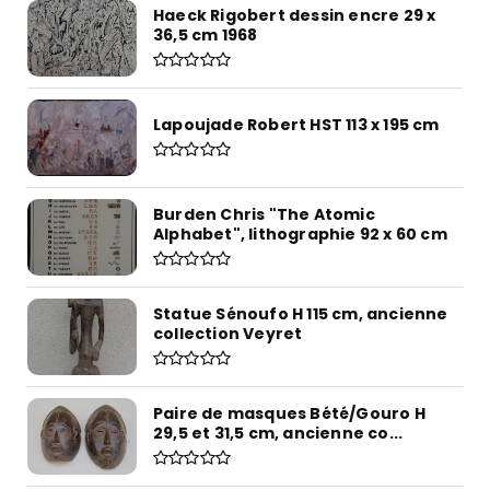
Haeck Rigobert dessin encre 29 x
36,5 cm 1968
Lapoujade Robert HST 113 x 195 cm
Burden Chris "The Atomic
Alphabet", lithographie 92 x 60 cm
Statue Sénoufo H 115 cm, ancienne
collection Veyret
Paire de masques Bété/Gouro H
29,5 et 31,5 cm, ancienne co...