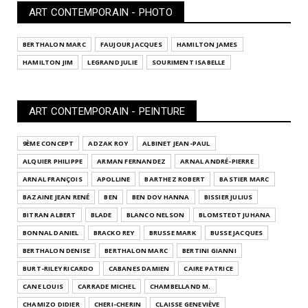
ART CONTEMPORAIN - PHOTO
BERTHALON MARC
FAUJOUR JACQUES
HAMILTON JAMES
HAMILTON JIM
LEGRAND JULIE
SOURIMENT ISABELLE
ART CONTEMPORAIN - PEINTURE
9ÈME CONCEPT
ADZAK ROY
ALBINET JEAN-PAUL
ALQUIER PHILIPPE
ARMAN FERNANDEZ
ARNAL ANDRÉ-PIERRE
ARNAL FRANÇOIS
APOLLINE
BARTHEZ ROBERT
BASTIER MARC
BAZAINE JEAN RENÉ
BEN
BEN DOV HANNA
BISSIER JULIUS
BITRAN ALBERT
BLADE
BLANCO NELSON
BLOMSTEDT JUHANA
BONNAL DANIEL
BRACKO REY
BRUSSE MARK
BUSSE JACQUES
BERTHALON DENISE
BERTHALON MARC
BERTINI GIANNI
BURT-RILEY RICARDO
CABANES DAMIEN
CAIRE PATRICE
CANE LOUIS
CARRADE MICHEL
CHAMBELLAND M.
CHAMIZO DIDIER
CHERI-CHERIN
CLAISSE GENEVIÈVE