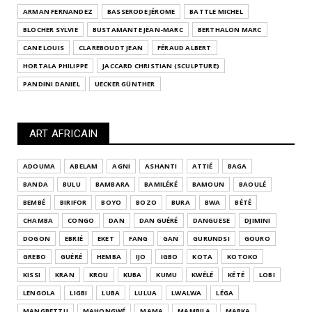
ARMAN FERNANDEZ
BASSERODE JÉROME
BATTLE MICHEL
BLOCHER SYLVIE
BUSTAMANTE JEAN-MARC
BERTHALON MARC
CANE LOUIS
CLAREBOUDT JEAN
FÉRAUD ALBERT
HORTALA PHILIPPE
JACCARD CHRISTIAN (SCULPTURE)
PANDINI DANIEL
UECKER GÜNTHER
ART AFRICAIN
ADOUMA
ABELAM
AGNI
ASHANTI
ATTIÉ
BAGA
BANDA
BULU
BAMBARA
BAMILÉKÉ
BAMOUN
BAOULÉ
BEMBÉ
BIRIFOR
BOYO
BOZO
BURA
BWA
BÉTÉ
CHAMBA
CONGO
DAN
DAN GUÉRÉ
DANGUESE
DJIMINI
DOGON
EBRIÉ
EKET
FANG
GAN
GURUNDSI
GOURO
GREBO
GUÉRÉ
HEMBA
IJO
IGBO
KOTA
KOTOKO
KISSI
KRAN
KROU
KUBA
KUMU
KWÉLÉ
KÉTÉ
LOBI
LENGOLA
LIGBI
LUBA
LULUA
LWALWA
LÉGA
MANGBETTU
MAHONGWÉ
MAMA
MAMBILA
MARKA