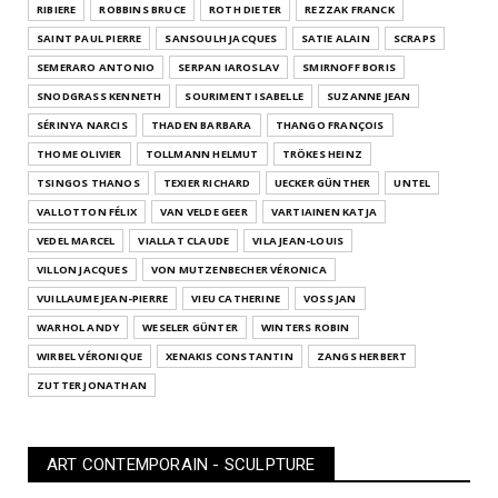
RIBIERE
ROBBINS BRUCE
ROTH DIETER
REZZAK FRANCK
SAINT PAUL PIERRE
SANSOULH JACQUES
SATIE ALAIN
SCRAPS
SEMERARO ANTONIO
SERPAN IAROSLAV
SMIRNOFF BORIS
SNODGRASS KENNETH
SOURIMENT ISABELLE
SUZANNE JEAN
SÉRINYA NARCIS
THADEN BARBARA
THANGO FRANÇOIS
THOME OLIVIER
TOLLMANN HELMUT
TRÖKES HEINZ
TSINGOS THANOS
TEXIER RICHARD
UECKER GÜNTHER
UNTEL
VALLOTTON FÉLIX
VAN VELDE GEER
VARTIAINEN KATJA
VEDEL MARCEL
VIALLAT CLAUDE
VILA JEAN-LOUIS
VILLON JACQUES
VON MUTZENBECHER VÉRONICA
VUILLAUME JEAN-PIERRE
VIEU CATHERINE
VOSS JAN
WARHOL ANDY
WESELER GÜNTER
WINTERS ROBIN
WIRBEL VÉRONIQUE
XENAKIS CONSTANTIN
ZANGS HERBERT
ZUTTER JONATHAN
ART CONTEMPORAIN - SCULPTURE