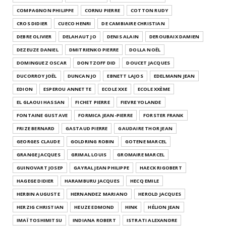
COMPAGNON PHILIPPE
CORNU PIERRE
COTTON RUDY
CROS DIDIER
CUECO HENRI
DE CAMBIAIRE CHRISTIAN
DEBRE OLIVIER
DELAHAUT JO
DENIS ALAIN
DEROUBAIX DAMIEN
DEZEUZE DANIEL
DMITRIENKO PIERRE
DOLLA NOËL
DOMINGUEZ OSCAR
DONTZOFF DID
DOUCET JACQUES
DUCORROY JOËL
DUNCAN JO
EBNETT LAJOS
EDELMANN JEAN
EDION
ESPEROU ANNETTE
ECOLE XXE
ECOLE XXÈME
EL GLAOUI HASSAN
FICHET PIERRE
FIEVRE YOLANDE
FONTAINE GUSTAVE
FORMICA JEAN-PIERRE
FORSTER FRANK
FRIZE BERNARD
GASTAUD PIERRE
GAUDAIRE THOR JEAN
GEORGES CLAUDE
GOLDRING ROBIN
GOTENE MARCEL
GRANGE JACQUES
GRIMAL LOUIS
GROMAIRE MARCEL
GUINOVART JOSEP
GAYRAL JEAN PHILIPPE
HAECK RIGOBERT
HAGEGE DIDIER
HARAMBURU JACQUES
HECQ EMILE
HERBIN AUGUSTE
HERNANDEZ MARIANO
HEROLD JACQUES
HERZIG CHRISTIAN
HEUZE EDMOND
HINK
HÉLION JEAN
IMAÏ TOSHIMITSU
INDIANA ROBERT
ISTRATI ALEXANDRE