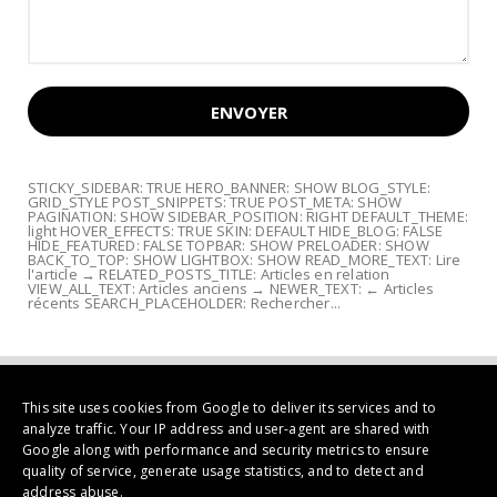
STICKY_SIDEBAR: TRUE HERO_BANNER: SHOW BLOG_STYLE:
GRID_STYLE POST_SNIPPETS: TRUE POST_META: SHOW
PAGINATION: SHOW SIDEBAR_POSITION: RIGHT DEFAULT_THEME:
light HOVER_EFFECTS: TRUE SKIN: DEFAULT HIDE_BLOG: FALSE
HIDE_FEATURED: FALSE TOPBAR: SHOW PRELOADER: SHOW
BACK_TO_TOP: SHOW LIGHTBOX: SHOW READ_MORE_TEXT: Lire
l'article → RELATED_POSTS_TITLE: Articles en relation
VIEW_ALL_TEXT: Articles anciens → NEWER_TEXT: ← Articles
récents SEARCH_PLACEHOLDER: Rechercher...
This site uses cookies from Google to deliver its services and to
analyze traffic. Your IP address and user-agent are shared with
Google along with performance and security metrics to ensure
quality of service, generate usage statistics, and to detect and
address abuse.